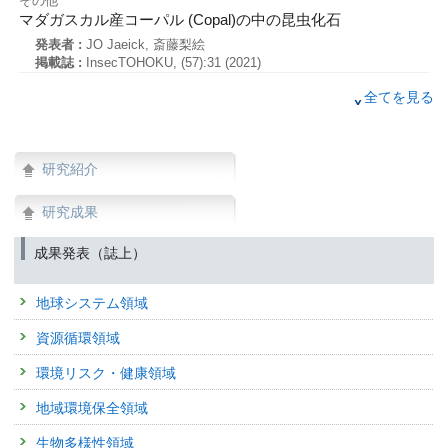
その他
マダガスカル産コーパル (Copal)の中の昆虫化石
発表者 :
JO Jaeick, 斎藤梨絵
掲載誌 :
InsecTOHOKU, (57):31 (2021)
その他
全てを見る
田村郡三春町におけるギンイチモンジセセリ (セセリチョウ科) 
発表者 :
JO Jaeick, 斎藤梨絵
掲載誌 :
InsecTOHOKU, (57):13 (2021)
研究紹介
査読付き 原著論文
全球水循環モデルH08による都市の取排水システムを考慮し
研究成果
発表者 :
Matsumura A.(松村明子), Mitsuhashi H.(光橋尚司), Suga Y.(
央), Kanayama T.(金山拓広), Ogawada D.(小川田大吉), Yano S.(矢野
成果発表（誌上）
Oki T.(沖大幹)
掲載誌 :
土木学会論文集B1（水工学）, Journal of Japan Society of Civil En
Engineering), 77(2):I_205-I_210 (2021)
地球システム領域
関連研究課題 1
資源循環領域
査読付き 原著論文
Quantification of Enhancement in Atmospheric CO2 Background
環境リスク・健康領域
Fluxes and Fossil Fuel Emissions
発表者 :
Halder S., Tiwari Y.K., Valsala V., Sreeush M.G. , Sijikumar S
地域環境保全領域
(JANARDANAN ACHARI Rajesh), Maksyutov S.(Shamil Maksyutov)
掲載誌 :
生物多様性領域
Journal of Geophysical Research; Atmospheres, 126: (2021)