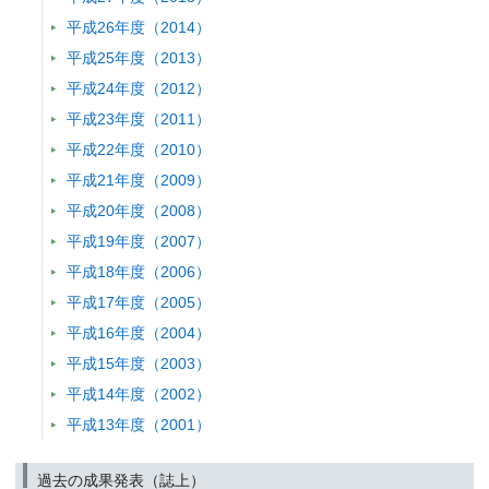
内湾における環境問題の変遷
平成26年度（2014）
発表者 :
牧秀明
平成25年度（2013）
掲載誌 :
水環境の事典, 86-87 (2021)
平成24年度（2012）
関連研究課題 1
平成23年度（2011）
総説・解説
ツマアカスズメバチの危険性および化学的防除の取り組み
平成22年度（2010）
発表者 :
坂本洋典
平成21年度（2009）
掲載誌 :
ペストコントロール, 196:27-32 (2021)
平成20年度（2008）
関連研究課題 1
関連研究課題 2
関連研究課題 3
関連研究課題 4
平成19年度（2007）
査読付き 原著論文
Long-term change in the status of water pollution in Tokyo Bay: 
平成18年度（2006）
bottom-water dissolved oxygen concentrations
平成17年度（2005）
発表者 :
Ando H., Ishii Y., Kashiwagi N.,
Maki H.(牧秀明)
平成16年度（2004）
掲載誌 :
Journal of Oceanography, 77:843-858 (2021)
平成15年度（2003）
関連研究課題 1
平成14年度（2002）
書籍
2-1章 エネルギー. 2-17章 窒素のトレードオフ
平成13年度（2001）
発表者 :
林健太郎, 川本徹,
花岡達也
, 山末英嗣
掲載誌 :
図説 窒素と環境の科学, 36-39 130-133 (2021)
過去の成果発表（誌上）