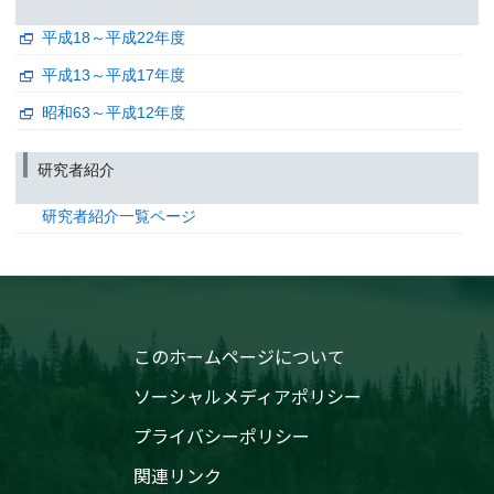
関連研究課題 1
関連研究課題 2
書籍
平成18～平成22年度
気候変動問題と大気汚染問題に共通する対策と期待される共便
平成13～平成17年度
発表者 :
花岡達也
掲載誌 :
環境年表2021-2022, 99-100 (2021)
昭和63～平成12年度
関連研究課題 1
関連研究課題 2
総説・解説
研究者紹介
陸域・陸水域生態系における気候変動影響モニタリング
発表者 :
西廣淳
, 辻本 翔平
研究者紹介一覧ページ
掲載誌 :
地球環境, 26(1):69-78 (2021)
関連研究課題 1
関連研究課題 2
書籍
Chapter 25 - Enhancing data assimilation of GPM observations
発表者 :
Miyoshi T., Terasaki K., Kotsuki S., Otsuka S., Chen Y.-W.,
このホームページについて
Kondo K., Lien G.-Y.,
Yashiro H.(八代尚)
, Tomita H., Satoh M., Kalnay 
掲載誌 :
Precipitation Science, 787-804 (2021)
ソーシャルメディアポリシー
関連研究課題 1
関連研究課題 2
プライバシーポリシー
査読付き 原著論文
Estimation of COVID-19 waste generation and composition in 
関連リンク
management