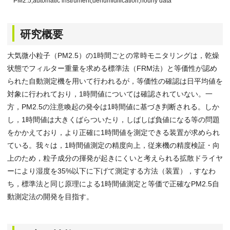
PM2.5,automatic instrument,dehumidification,hourly data
研究概要
大気微小粒子（PM2.5）の1時間ごとの常時モニタリングは，乾燥
状態でフィルター重量を求める標準法（FRM法）と等価性が認め
られた自動測定機を用いて行われるが，等価性の確認は日平均値を
対象に行われており，1時間値については確認されていない。一
方，PM2.5の注意喚起の発令は1時間値に基づき判断される。しか
し，1時間値は大きくばらついたり，しばしば負値になる等の問題
をかかえており，より正確に1時間値を測定できる装置が求められ
ている。我々は，1時間値測定の精度向上，従来機の精度検証・向
上のため，粒子成分の揮発が起きにくいと考えられる拡散ドライヤ
ーにより湿度を35%以下に下げて測定する方法（装置），すなわ
ち，標準法と同じ原理による1時間値測定と等価で正確なPM2.5自
動測定法の開発を目指す。