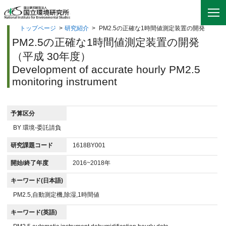
トップページ
>
研究紹介
>
PM2.5の正確な1時間値測定装置の開発
PM2.5の正確な1時間値測定装置の開発
（平成 30年度）
Development of accurate hourly PM2.5
monitoring instrument
予算区分
BY 環境-委託請負
研究課題コード
1618BY001
開始/終了年度
2016~2018年
キーワード(日本語)
PM2.5,自動測定機,除湿,1時間値
キーワード(英語)