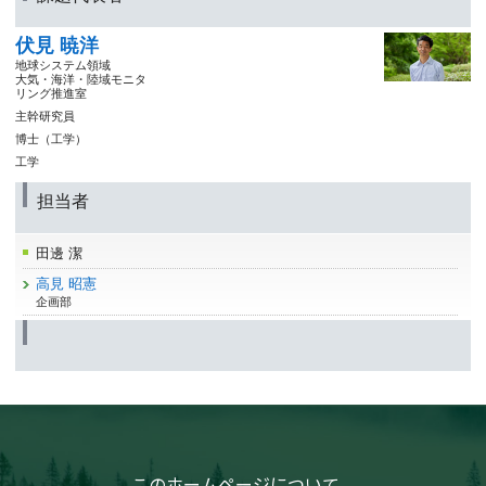
伏見 暁洋
地球システム領域
大気・海洋・陸域モニタ
リング推進室
主幹研究員
博士（工学）
工学
担当者
田邊 潔
高見 昭憲
企画部
このホームページについて