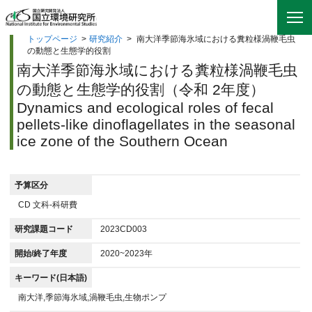
トップページ
>
研究紹介
>
南大洋季節海氷域における糞粒様渦鞭毛虫
の動態と生態学的役割
南大洋季節海氷域における糞粒様渦鞭毛虫
の動態と生態学的役割（令和 2年度）
Dynamics and ecological roles of fecal
pellets-like dinoflagellates in the seasonal
ice zone of the Southern Ocean
予算区分
CD 文科-科研費
研究課題コード
2023CD003
開始/終了年度
2020~2023年
キーワード(日本語)
南大洋,季節海氷域,渦鞭毛虫,生物ポンプ