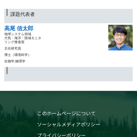
課題代表者
高尾 信太郎
地球システム領域
大気・海洋・陸域モニタ
リング推進室
主任研究員
博士（環境科学）
生物学,物理学
このホームページについて
ソーシャルメディアポリシー
プライバシーポリシー