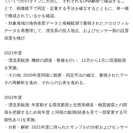
ていくつかのタイプに大別し、それぞれをDNA解析で確認するこ
とで、顕微鏡下で同定・定量する手法を確立するとともに、単一種
で構成されているかを確認。
・対象海域の海色衛星データと南極観測で蓄積されたクロロフィル
データを再整理して、漂流系の投入地点、およびセンサー類の設置
深度を検討
2021年度
・漂流系観測: 機材の調達・整備を行い、12月から1月に現場観測
を実施。
・その他: 2020年度同様に観察・同定手法の確立、蓄積されたデー
タの再解析を進め、それらの公表を進める。
2022年度
・漂流系観測: 年変動する環境要因と生態系構造・物質循環との関
係を把握するため前年度 と同様の観測(経過を見て一部変更する可
能性あり)を実施。
・分析・解析: 2021年度に得られたサンプルの分析およびセンサー