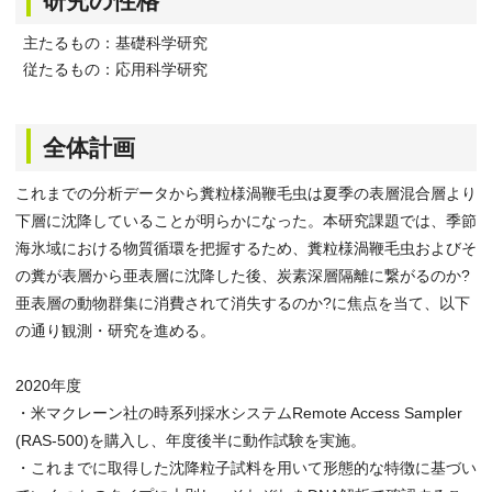
研究の性格
主たるもの：基礎科学研究
従たるもの：応用科学研究
全体計画
これまでの分析データから糞粒様渦鞭毛虫は夏季の表層混合層より
下層に沈降していることが明らかになった。本研究課題では、季節
海氷域における物質循環を把握するため、糞粒様渦鞭毛虫およびそ
の糞が表層から亜表層に沈降した後、炭素深層隔離に繋がるのか?
亜表層の動物群集に消費されて消失するのか?に焦点を当て、以下
の通り観測・研究を進める。
2020年度
・米マクレーン社の時系列採水システムRemote Access Sampler
(RAS-500)を購入し、年度後半に動作試験を実施。
・これまでに取得した沈降粒子試料を用いて形態的な特徴に基づい