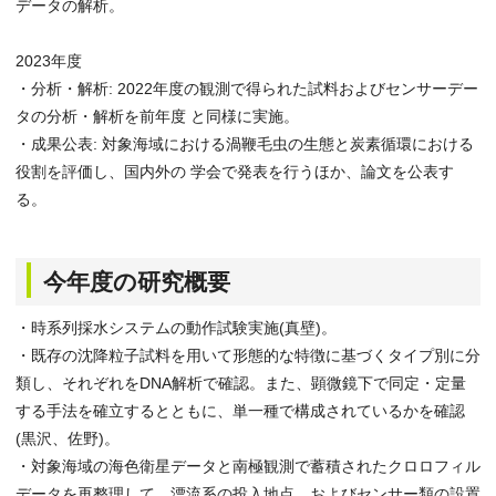
データの解析。
2023年度
・分析・解析: 2022年度の観測で得られた試料およびセンサーデー
タの分析・解析を前年度 と同様に実施。
・成果公表: 対象海域における渦鞭毛虫の生態と炭素循環における
役割を評価し、国内外の 学会で発表を行うほか、論文を公表す
る。
今年度の研究概要
・時系列採水システムの動作試験実施(真壁)。
・既存の沈降粒子試料を用いて形態的な特徴に基づくタイプ別に分
類し、それぞれをDNA解析で確認。また、顕微鏡下で同定・定量
する手法を確立するとともに、単一種で構成されているかを確認
(黒沢、佐野)。
・対象海域の海色衛星データと南極観測で蓄積されたクロロフィル
データを再整理して、漂流系の投入地点、およびセンサー類の設置