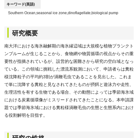
キーワード(英語)
Southern Ocean,seasonal ice zone,dinoflagellate,biological pump
研究概要
南大洋における海氷融解期の海氷縁辺域は大規模な植物プランクト
ンブルームが生じることから、食物網や物質循環の視点からその重
要性が指摘されているが、設営的な困難さから研究の空白域となっ
ている。この領域に挑戦した漂流系観測において、申請者らは糞粒
様沈降粒子の平均約3割が渦鞭毛虫であることを見出した。これま
で単に沈降する糞粒と見なされてきたものが摂餌と遊泳力や走性、
生理活性を有する生物である場合、その動態によっては季節海氷域
における炭素循環像がミスリードされてきたことになる。本申請課
題では季節海氷域における糞粒様渦鞭毛虫の生態と生態系内におけ
る役割解明を目指す。