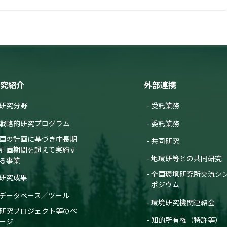
究紹介
外部連携
研究分野
受託業務
戦略的研究プログラム
委託業務
国の計画に基づき中長期
共同研究
計画期間を超えて実施す
地環研等との共同研究
る事業
全国環境研究所交流シ
研究成果
ポジウム
データベース／ツール
環境研究機関連絡会
研究プロジェクト等のペ
知的所有権（特許等）
ージ