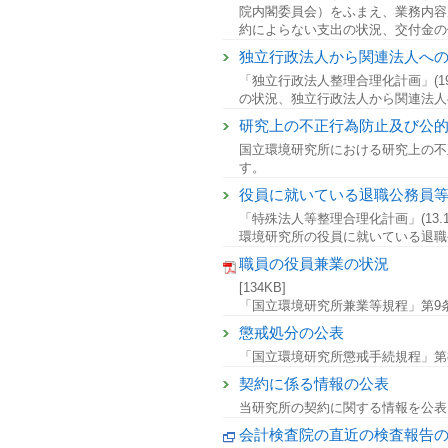
院内閣委員会）をふまえ、業務内容
約によらない支出の状況、交付金の
独立行政法人から関連法人へ
「独立行政法人整理合理化計画」(1
の状況、独立行政法人から関連法人
研究上の不正行為防止及び公
国立環境研究所における研究上の不
す。
役員に就いている退職公務員
「特殊法人等整理合理化計画」(13.1
環境研究所の役員に就いている退職
職員の役員兼業の状況
[134KB]
「国立環境研究所兼業等規程」第9
懲戒処分の公表
「国立環境研究所懲戒手続規程」第
契約に係る情報の公表
当研究所の契約に関する情報を公表
会計検査院の直近の検査報告