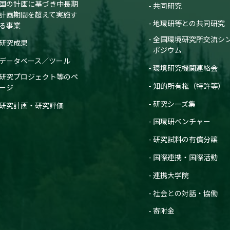
国の計画に基づき中長期
共同研究
計画期間を超えて実施す
地環研等との共同研究
る事業
全国環境研究所交流シ
研究成果
ポジウム
データベース／ツール
環境研究機関連絡会
研究プロジェクト等のペ
知的所有権（特許等）
ージ
研究シーズ集
研究計画・研究評価
国環研ベンチャー
研究試料の有償分譲
国際連携・国際活動
連携大学院
社会との対話・協働
寄附金