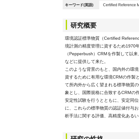
キーワード(英語)
Certified Reference 
研究概要
環境認証標準物質（Certified Ref
境計測の精度管理に資するため197
（Pepperbush）CRMを作製し
などに提供して来た。
このような背景のもと、国内外の環境
資するために有用な環境CRMの作製
て所内外から広く望まれる標準物質の
象とし、国際規格に合致するCRMの
安定性試験を行うとともに、安定同位
に、これらの標準物質の認証値付与お
析手法に関する評価、高精度化あるい
研究の性格