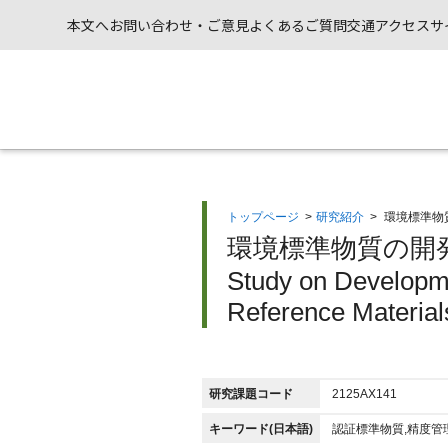
本文へ
お問い合わせ・ご意見
よくあるご質問
交通アクセス
サ
トップページ
>
研究紹介
>
環境標準物
環境標準物質の開
Study on Developme
Reference Materials
研究課題コード
2125AX141
キーワード(日本語)
認証標準物質,精度管