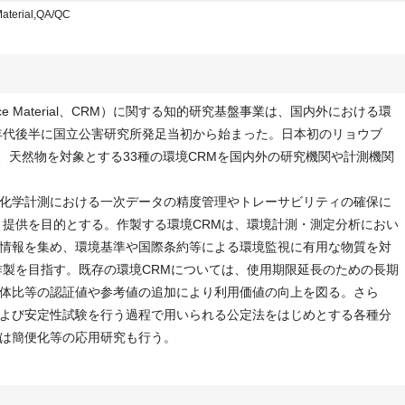
Material,QA/QC
erence Material、CRM）に関する知的研究基盤事業は、国内外における環
0年代後半に国立公害研究所発足当初から始まった。日本初のリョウブ
て以来、天然物を対象とする33種の環境CRMを国内外の研究機関や計測機関
化学計測における一次データの精度管理やトレーサビリティの確保に
と提供を目的とする。作製する環境CRMは、環境計測・測定分析におい
情報を集め、環境基準や国際条約等による環境監視に有用な物質を対
作製を目指す。既存の環境CRMについては、使用期限延長のための長期
体比等の認証値や参考値の追加により利用価値の向上を図る。さら
よび安定性試験を行う過程で用いられる公定法をはじめとする各種分
は簡便化等の応用研究も行う。