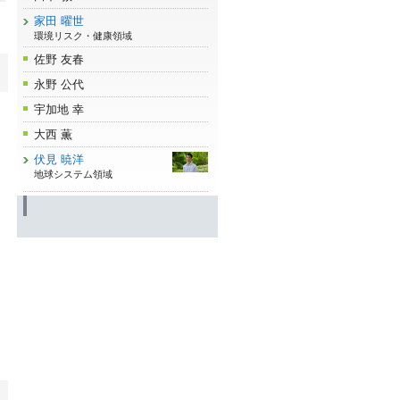
家田 曜世
環境リスク・健康領域
佐野 友春
永野 公代
宇加地 幸
大西 薫
伏見 暁洋
地球システム領域