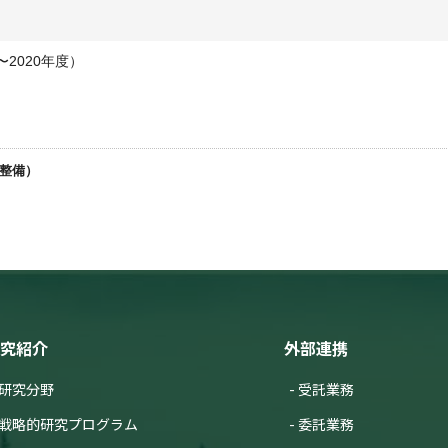
〜2020年度）
盤整備）
究紹介
外部連携
研究分野
受託業務
戦略的研究プログラム
委託業務