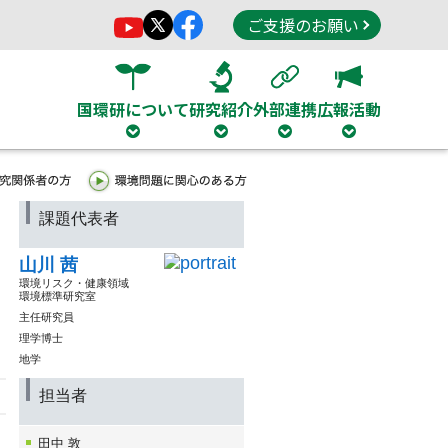
ご支援のお願い
国環研について
研究紹介
外部連携
広報活動
課題代表者
山川 茜
環境リスク・健康領域
環境標準研究室
主任研究員
理学博士
地学
担当者
田中 敦