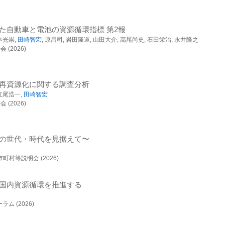
s Toward a Circular Economy
究基盤整備
テムと政策の分析
た自動車と電池の資源循環指標 第2報
本光崇,
田崎智宏
, 原昌司, 岩田隆道, 山田大介, 高尾尚史, 石田栄治, 永井隆之
ベースの更新・拡張及び国際連携
(2026)
る社会」の仕組みとは
の高い技術・システムの提案と評価
再資源化に関する調査分析
 立尾浩一,
田崎智宏
〜類型・促進策・環境負荷〜
可能性目標を同時達成する地域診断ツールの構築
(2026)
慮レジームの構築研究プロジェクト
78 (2025)
テムと政策の分析
の世代・時代を見据えて〜
と社会側で必要な事項の分析-人材と財源を巡る課題解決の取り組み
的・先端的な基礎研究
村等説明会 (2026)
ヱ
応研究
-207 (2025)
究基盤整備
国内資源循環を推進する
統合的アプローチの必要性と乗り越えるべき課題
ベースの更新・拡張及び国際連携
濱史子
,
林岳彦
, 高村ゆかり, 谷口真人, 白井信雄, 勢一智子, 中静透, 伊坪徳宏, 藤井健
ム (2026)
定
5)