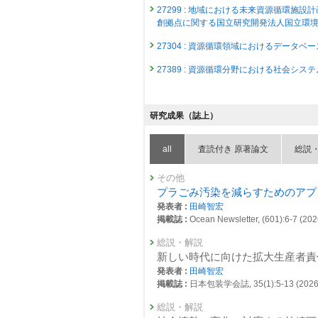
27299 : 地域における未来資源循環
創拠点に関する国立研究開発法人国立環
27304 : 資源循環領域におけるデータ
27389 : 資源循環分野における社会シス
2024年度
26811 : 脱炭素・持続社会研究プログラム
研究成果（誌上）
26839 : 地域・生活の課題解決と持続
all
査読付き 原著論文
総説
26855 : 持続社会における将来世代考
26862 : 社会システム分野研究：先見
その他
プラごみ汚染を減らすためのアプ
26870 : 社会システム分野研究：政策対
発表者 :
田崎智宏
掲載誌 :
Ocean Newsletter, (601):6-7 (202
26872 : 社会システム分野研究：知的研
総説・解説
27073 : 資源循環分野における社会シス
新しい時代に向けた拡大生産者責
27165 : 資源循環領域におけるデータ
発表者 :
田崎智宏
掲載誌 :
日本包装学会誌, 35(1):5-13 (2026
2023年度
26406 : 脱炭素・持続社会研究プログラム
総説・解説