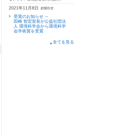
2021年11月8日
受賞のお知らせ ～
田崎 智宏室長が公益社団法
人 環境科学会から環境科学
会学術賞を受賞
2021年4月9日
全てを見る
日本の環境NPO/NGOの活動
と課題
についてのアンケート調
査結果（お知らせ）
（筑波研究学園都市記者会、環境省記
者クラブ、環境記者会同時配布）
2020年1月17日
図解でわかる！環境問題
～国立環境研究所×ビジネス
図解研究所が初コラボ～
（筑波研究学園都市記者会、環境省記
者クラブ、環境記者会同時配付）
2019年10月1日
約半世紀にわたる日本の