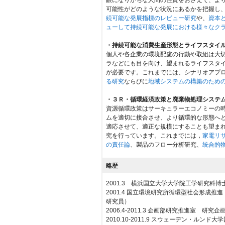
可能性がどのような状況にあるかを把握し
続可能な発展指標のレビュー研究
や、
資本
ューして持続可能な発展における様々なク
・持続可能な消費生産形態とライフスタイ
個人や各企業の環境配慮の行動や取組は大
ラなどにも目を向け、望まれるライフスタ
が必要です。これまでには、シナリオアプ
る研究
ならびに
地域システムの構築のため
・３Ｒ・循環経済政策と廃棄物処理システ
資源循環政策はサーキュラーエコノミーの
ムを適切に接合させ、より循環的な形態へ
適応させて、適正な規模にすることも望ま
究を行っています。これまでには，
家電リ
の責任論
、製品のフロー分析研究、
統合的
略歴
2001.3 横浜国立大学大学院工学研究科
2001.4 国立環境研究所循環型社会形成推
研究員）
2006.4-2011.3 企画部研究推進室 研究
2010.10-2011.9 スウェーデン・ルン