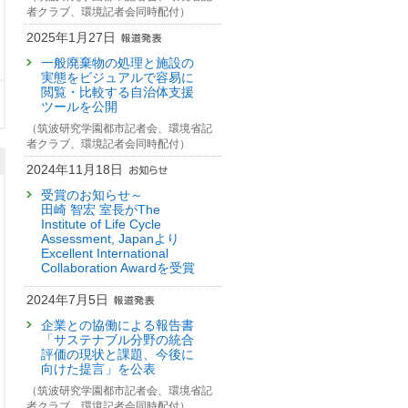
者クラブ、環境記者会同時配付）
2025年1月27日
一般廃棄物の処理と施設の
実態をビジュアルで容易に
閲覧・比較する自治体支援
ツールを公開
（筑波研究学園都市記者会、環境省記
者クラブ、環境記者会同時配付）
2024年11月18日
受賞のお知らせ～
田崎 智宏 室長がThe
Institute of Life Cycle
Assessment, Japanより
Excellent International
Collaboration Awardを受賞
2024年7月5日
企業との協働による報告書
「サステナブル分野の統合
評価の現状と課題、今後に
向けた提言」を公表
（筑波研究学園都市記者会、環境省記
者クラブ、環境記者会同時配付）