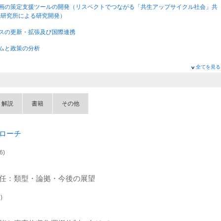
施設計画の策定支援ツールの開発（リスペクトでつながる「共生アップサイクル社会」共
境研究所による研究開発）
ベースの更新・拡張及び国際連携
テムと政策の分析
全てを見る
可能性目標を同時達成する地域診断ツールの構築
・解説
書籍
その他
慮レジームの構築研究プロジェクト
的・先端的な基礎研究
ローチ
応研究
6)
究基盤整備
テムと政策の分析
任：類型・論拠・今後の展望
ベースの更新・拡張及び国際連携
)