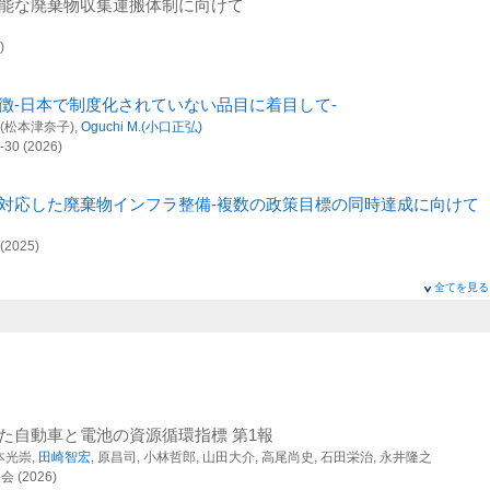
能な廃棄物収集運搬体制に向けて
可能性目標を同時達成する地域診断ツールの構築
)
慮レジームの構築研究プロジェクト
的・先端的な基礎研究
徴-日本で制度化されていない品目に着目して-
応研究
 T.(松本津奈子),
Oguchi M.(小口正弘)
 (2026)
究基盤整備
テムと政策の分析
対応した廃棄物インフラ整備-複数の政策目標の同時達成に向けて
ベースの更新・拡張及び国際連携
2025)
全てを見る
たLCAとその活用
慮レジームの構築研究プロジェクト
025)
の高い技術・システムの提案と評価
可能性目標を同時達成する地域診断ツールの構築
ough a Legitimacy Lens
Y.,
Tasaki T.(田崎智宏)
的・先端的な基礎研究
た自動車と電池の資源循環指標 第1報
025)
本光崇,
田崎智宏
, 原昌司, 小林哲郎, 山田大介, 高尾尚史, 石田栄治, 永井隆之
応研究
(2026)