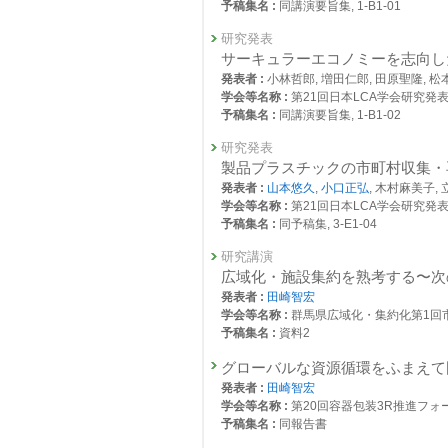
予稿集名 :
同講演要旨集, 1-B1-01
9 Key Findings on Global Progres
26018 : 社会システム分野研究：知的研
発表者 :
Tasaki T.(田崎智宏)
, Joel J.
研究発表
26110 : 資源循環分野における社会シス
掲載誌 :
WRI Insights (2025)
サーキュラーエコノミーを志向し
発表者 :
小林哲郎, 増田仁郎, 田原聖隆, 松
26167 : 資源循環領域におけるデータ
その他
学会等名称 :
第21回日本LCA学会研究発表会 
「将来世代のことをよりよく考え
2021年度
予稿集名 :
同講演要旨集, 1-B1-02
発表者 :
田崎智宏
25504 : 脱炭素・持続社会研究プログラム
掲載誌 :
環境と文明, 33(10):1-2 (2025)
研究発表
25523 : 地域との協働による環境効率
製品プラスチックの市町村収集・
総説・解説
発表者 :
山本悠久
,
小口正弘
, 木村麻美子,
循環経済に向けたリユースの展開
25524 : 地域・生活の課題解決と持続
学会等名称 :
第21回日本LCA学会研究発表会 
発表者 :
Tasaki T.(田崎智宏)
予稿集名 :
同予稿集, 3-E1-04
25534 : 持続社会における将来世代考
掲載誌 :
廃棄物資源循環学会誌, 36(5):371-3
研究講演
25693 : 資源循環分野における社会シス
査読付き 原著論文
広域化・施設集約を熟考する〜次
環境NPOの発展のために団体側
25708 : 社会システム分野研究：先見
発表者 :
田崎智宏
に着目して-
学会等名称 :
群馬県広域化・集約化第1回市町
発表者 :
BAO Sarina
,
田崎智宏
, 藤村コノ
25709 : 社会システム分野研究：政策対
予稿集名 :
資料2
掲載誌 :
環境情報科学学術研究論文集, 39:202
25710 : 社会システム分野研究：知的研
グローバルな資源循環をふまえて
複合環境問題への対応策としての
発表者 :
田崎智宏
25785 : 資源循環領域におけるデータ
発表者 :
田崎智宏
,
中島謙一
,
横畠徳太
,
石
学会等名称 :
第20回容器包装3R推進フォーラ
吉, 藤原啓一郎, 佐野翔平, 水上碧, 高木重
予稿集名 :
同報告書
2020年度
掲載誌 :
環境情報科学, 54(2):99-109 (202
25097 : 資源循環研究プログラム