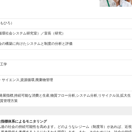
ともひろ）
循環社会システム研究室）／室長（研究）
会の構築に向けたシステムと制度の分析と評価
,工学
サイエンス,資源循環,廃棄物管理
発展指標,持続可能な消費と生産,物質フロー分析,システム分析,リサイクル法,拡大生
物質管理方策
性指標体系によるモニタリング
私達の社会の持続可能性を高めます。どのようなレジーム（制度等）があれば、近視
り将来世代を考慮するようになるかを研究します。また、そのためには、社会の持続