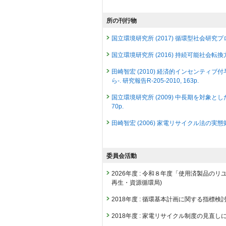
研究発表
総説・解説
遠野ホップを用いたビール事業に
25100 : 統合研究プログラム
サーキュラーエコノミーの実現に
所の刊行物
発表者 :
藤原啓一郎,
田崎智宏
,
中島謙一
,
発表者 :
田崎智宏
25105 : 資源循環・廃棄物研究分野の概要
学会等名称 :
日本環境共生学会第28回学術大会
国立環境研究所 (2017) 循環型社会研究プロ
掲載誌 :
アド・スタディーズ, 67:10-15 (20
予稿集名 :
同論文集, 12-13
25114 : 資源循環・廃棄物に係る情報
国立環境研究所 (2016) 持続可能社会転換
総説・解説
研究発表
25126 : 社会対話・協働推進オフィス
田崎(2024)４つのセクター論
フランス拡大生産者責任制度の特
田崎智宏 (2010) 経済的インセンティ
発表者 :
田崎智宏
発表者 :
田崎智宏
, 松本津奈子,
小口正弘
ら-. 研究報告R-205-2010, 163p.
25133 : 維持可能な循環型社会への転換
掲載誌 :
環境経済・政策研究, 17(1):60-64 (
学会等名称 :
環境経済・政策学会2025年大会 
国立環境研究所 (2009) 中長期を対象
予稿集名 :
同報告要旨集
25151 : 環境社会実現のための政策評価研
総説・解説
70p.
プラスチック問題とインセンティ
研究発表
25184 : 社会変動を考慮した適応戦略
発表者 :
田崎智宏
田崎智宏 (2006) 家電リサイクル法の実態効力
気候変動が引き起こす21世紀中
掲載誌 :
環境情報科学, 53(1):28-32 (2024)
25220 : 多様なステークホルダーの
発表者 :
ZHANG Sailu
,
田崎智宏
,
林岳彦
,
田崎智宏 (2015) 地域におけるリサイクル・
学会等名称 :
環境経済･政策学会2025年大会 
その他
25221 : 循環型社会形成のための制度・
予稿集名 :
なし
委員会活動
田崎智宏 (2015) 将来のライフスタイルを描く
Considering Future Generations i
25222 : 根本的なライフスタイル革
発表者 :
Tasaki T.(田崎智宏)
, Kameyama Y
研究発表
田崎智宏 (2013) 地域での資源循環システム
2026年度
:
令和８年度「使用済製品のリ
掲載誌 :
Politics and Governance, 12(Edit
将来世代を考慮した政策決定を促
25337 : 消費者が製品に期待する使
再生・資源循環局)
発表者 :
田崎智宏 (2010) リデュースとリユース -
尾上成一
,
田崎智宏
, 亀山康子
書籍
学会等名称 :
環境経済・政策学会2025年大会 
25405 : 気候変動影響・適応評価のた
2018年度
:
循環基本計画に関する指標検
−
田崎智宏 (2007) 「第26回地方環境研
予稿集名 :
なし
発表者 :
田崎智宏
p.14
2019年度
2018年度
:
家電リサイクル制度の見直し
掲載誌 :
地球のためにできること3 変えよう
研究発表
24694 : 資源循環研究プログラム