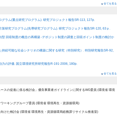
全てを見る
おけるサステナビリティ・シナジー転換の要因の構造分析発表
向けた転換と情報発信
林岳彦
,
横畠徳太
 (2025)
グラム(重点研究プログラム). 研究プロジェクト報告SR-113, 127p.
24)
研究基盤の戦略的整備
方策研究プログラム(先導研究プログラム). 研究プロジェクト報告SR-120, 63ｐ.
にもとづくパートナーシップのこれまでと展開
徴〜日本で制度化されていない品目に着目して〜
ブ付与型 回収制度の概念の再構築 -デポジット制度の調査と回収ポイント制度の検討か
方策の提案
2024)
(2025)
とした持続可能な社会シナリオの構築に関する研究（特別研究）. 特別研究報告SR-92,
究
ブ・責任に係る制度設計
に関する研究プロジェクト
の評価. 国立環境研究所研究報告R-191-2006, 180p.
の世代間・世代内衡平性の変化-要因分解分析による定量的評価-
活動・原動力に根ざしたアジアの消費・生産パターンの転換方策
尾上成一
,
山口臨太郎
,
高倉潤也
,
塩竈秀夫
,
横畠徳太
,
高橋潔
システムづくり-地域実装の戦略的側面-, 国立環境研究所ニュース, (1), 10-12
全てを見る
(2025)
政策研究
, 国立環境研究所ニュース, (5), 3-5
n Democratic Governance
新のための「自己の成長」プロセスの解明に関する研究
.
・デザイン：５つの方向性, 国立環境研究所ニュース, (3), 10-12
ユースの促進に係る検討会」優良事業者ガイドラインに関するWG委員
(環境省 環境
orial 8397):1-7 (2024)
進する制度変化に関する分析-岩手県矢巾町の事例研究-
用年数の実態と決定要因の分析：製品長期使用の実現に向けて
リサイクルよりも優先すべきこと-, 国立環境研究所ニュース, (4), 8-9
(2025)
めの日本版社会経済シナリオの構築
討ワーキンググループ委員
(環境省 環境再生・資源循環局)
究所と国立環境研究所との協力に関する検討会」報告, 国立環境研究所ニュース, (1),
に向けた検討会
(環境省 環境再生・資源循環局総務課リサイクル推進室)
！ごみから資源へ (2024)