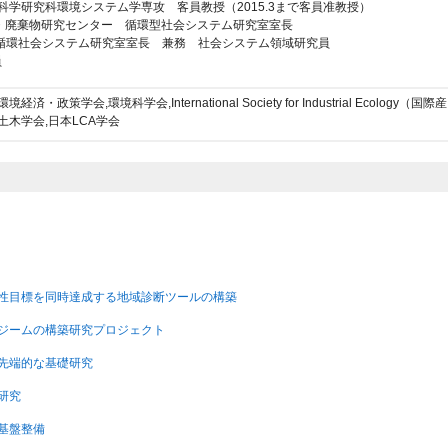
領域創成科学研究科環境システム学専攻 客員教授（2015.3まで客員准教授）
環型社会・廃棄物研究センター 循環型社会システム研究室室長
 資源循環社会システム研究室室長 兼務 社会システム領域研究員
員
政策学会,環境科学会,International Society for Industrial Ecology（国際産
土木学会,日本LCA学会
可能性目標を同時達成する地域診断ツールの構築
慮レジームの構築研究プロジェクト
的・先端的な基礎研究
応研究
究基盤整備