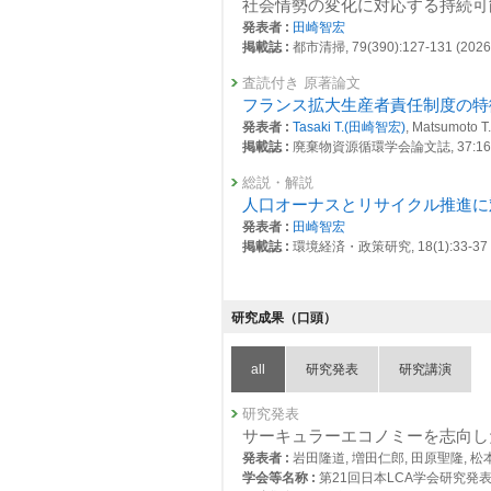
社会情勢の変化に対応する持続可
26427 : 地域・生活の課題解決と持続
発表者 :
田崎智宏
掲載誌 :
都市清掃, 79(390):127-131 (2026
26440 : 持続社会における将来世代考
査読付き 原著論文
26452 : 社会システム分野研究：先見
フランス拡大生産者責任制度の特
26457 : 社会システム分野研究：政策対
発表者 :
Tasaki T.(田崎智宏)
, Matsumoto
掲載誌 :
廃棄物資源循環学会論文誌, 37:16-30
26458 : 社会システム分野研究：知的研
総説・解説
26559 : 資源循環分野における社会シス
人口オーナスとリサイクル推進に
発表者 :
田崎智宏
26583 : 資源循環領域におけるデータ
掲載誌 :
環境経済・政策研究, 18(1):33-37 (
2022年度
総説・解説
25984 : 脱炭素・持続社会研究プログラム
ポスト・トランジションを見据え
研究成果（口頭）
25987 : 持続社会における将来世代考
発表者 :
Tasaki T.(田崎智宏)
掲載誌 :
日本LCA学会誌, 21(3):159-165 (2
25990 : 地域との協働による環境効率
all
研究発表
研究講演
査読付き 原著論文
25991 : 地域・生活の課題解決と持続
Future-Regarding Institutions Thr
研究発表
発表者 :
Ogami M.(尾上成一)
, Kameyama 
26016 : 社会システム分野研究：先見
サーキュラーエコノミーを志向し
掲載誌 :
Political Studies Review, 1-21 (2
発表者 :
岩田隆道, 増田仁郎, 田原聖隆, 松
26017 : 社会システム分野研究：政策対
学会等名称 :
第21回日本LCA学会研究発表会 
その他