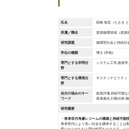
氏名
田崎 智宏（たさき 
所属／職名
資源循環領域（資源
研究課題
循環型社会と持続社
学位の種類
博士 (学術)
専門とする学問分
システム工学,政策学
野
専門とする環境分
サスティナビリティ・
野
自分の強みのキー
政策評価,持続可能な
ワード
産者責任,行動分析,
研究概要
・将来世代考慮レジームの構築と持続可能
将来世代により良い社会を継承することは
眼になりがちな人間の性質をおさえて、よ