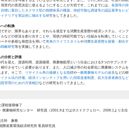
、現世代の意思決定に使えるようにすることが大切です。これまでには、
各国等の持
と目標に着目したネクサス型の指標体系の構築
、
持続可能な調達等の認証基準をレビ
ライテリアを実証的に抽出する研究
をしてきました。
ルへの転換
切ですが、限界もあります。それらを規定する消費生産形態や経済システム、インフ
イルなどの状況を創り出すことや、現状の持続可能でない仕組みを転換していくこと
ローチや多様な発想法を用いて
将来のライフスタイル
や
消費生産形態を探索・創出す
の戦略研究
等を実施してきました。
ムの分析と評価
時代を迎え、資源利用、資源循環、廃棄物処理という社会における3つのサブシステ
と移行させていく必要があります。また、人口減少等の社会変化に廃棄物システムを
れます。そこで、
リサイクル率の後継となる指標
や
一般廃棄物モデルの改良
などの研
サイクル法の評価
、
経済インセンティブを用いた回収促進制度
、
拡大生産者責任など
物質管理のための方策検討
などの研究を行ってきました。
博士課程後期修了
進・廃棄物研究センター 研究員（2001.9まではポスドクフェロー、2006.1より主任
企画主幹 兼務
ド大学国際産業環境経済研究所 客員研究員