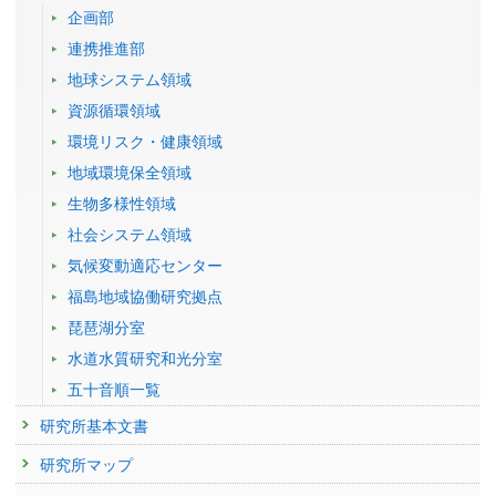
22118 : 大気・海洋モニタリング
vapour data sets obtained from satellites
学会等名称 :
16th iCACGP - 18th IGAC 2024 (2024)
企画部
予稿集名 :
-
発表者 :
Lossow S., Khosrawi F., Kiefer M., Walker K.A., Bertaux J.-L.,
2011年度
連携推進部
Blanot L., Russell J.M., Remsberg E.E., Gille J.C.,
Sugita T.(杉田考史)
,
21284 : 温室効果ガス等の濃度変動特性の解明とその将来予測に関する研
研究発表
Sioris C.E., Dinelli B.M., Papandrea E., Raspollini P., García-Comas M.,
地球システム領域
究
GOSAT series: 15 years' satellite observation of CO2 and
Stiller G.P., von Clarmann T., Dudhia A., Read W.G., Nedoluha G.E.,
資源循環領域
Damadeo R.P., Zawodny J.M., Weigel K., Rozanov A., Azam F.,
CH4 by GOSAT and GOSAT-2, and the preparation status
21327 : 地球環境の戦略的モニタリングの実施、地球環境データベースの
Bramstedt K., Noël S., Burrows J.P., Sagawa H., Kasai Y., Urban J.,
of GOSAT-GW
環境リスク・健康領域
整備、地球環境研究支援
Eriksson P., Murtagh D.P., Hervig M.E., Högberg C., Hurst D.F., Rosenlof
発表者 :
Saeki T.(佐伯田鶴)
,
Matsunaga T.(松永恒雄)
,
Morino I.(森野勇)
,
地域環境保全領域
K.H.
21369 : 塩素系化学種を中心とした成層圏化学過程の研究
Yoshida Y.(吉田幸生)
,
Saito M.(齊藤誠)
,
Noda H.(野田響)
,
Ohyama H.(大
掲載誌 :
Atmospheric Measurement Techniques, 12(5):2693-
生物多様性領域
山博史)
,
Someya Y.(染谷有)
,
Niwa Y.(丹羽洋介)
,
Yashiro H.(八代尚)
,
21386 : オゾン層破壊に関連した極成層圏雲の特性評価に関する研究
2732 (2019)
Tanimoto H.(谷本浩志)
,
Sugita T.(杉田考史)
,
Fujinawa T.(藤縄環)
,
Inomata
社会システム領域
S.(猪俣敏)
,
Mueller A.(MUELLER Astrid)
21549 : オゾン層変動研究プロジェクト
書籍
学会等名称 :
11th International Carbon Dioxide Conference (2024)
気候変動適応センター
6-2 オゾン層とは. 8 (物質編) オゾン. 8 (物質編) オゾン層
予稿集名 :
-
21595 : 大気・海洋モニタリング
福島地域協働研究拠点
破壊物質
発表者 :
研究講演
杉田考史
2010年度
琵琶湖分室
掲載誌 :
大気環境の事典, 284-285 379 379 (2019)
TANSO-3 onboard GOSAT-GW and Its Contributions to
20865 : 亜酸化窒素濃度分布を介した北極域オゾン層の長期変動に関する
水道水質研究和光分室
研究
Climate Change Mitigation Policies
査読付き 原著論文
発表者 :
五十音順一覧
Matsunaga T.(松永恒雄)
,
Tanimoto H.(谷本浩志)
,
Yashiro H.(八代
Interannual Variation of Upper Stratospheric Ozone in the
21144 : オゾン層破壊に関連した極成層圏雲の特性評価に関する研究
尚)
,
Saeki T.(佐伯田鶴)
,
Sugita T.(杉田考史)
,
Someya Y.(染谷有)
,
Northern Midlatitudes in Early Winter Caused by Planetary
研究所基本文書
Fujinawa T.(藤縄環)
,
Ohyama H.(大山博史)
,
Inomata S.(猪俣敏)
,
Mueller
21154 : 成層圏無機塩素化合物の分配比に関する研究
Waves
A.(MUELLER Astrid)
研究所マップ
学会等名称 :
The 45th Scientific Assembly of the Committee on Space
発表者 :
Ohyama H.(大山博史)
,
Sugita T.(杉田考史)
,
Akiyoshi H.(秋吉英
21227 : 大気・海洋モニタリング
Research (COSPAR 2024) (2024)
治)
, Nagahama T., Mizuno A.