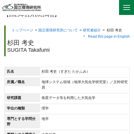
【2025年11月20日時点】
トップページ
>
国立環境研究所について
>
研究者紹介
>
杉田 考史
Read this page in English
杉田 考史
SUGITA Takafumi
氏名
杉田 考史（すぎた たかふみ）
所属／職名
地球システム領域（地球大気化学研究室）／主幹研究
員
研究課題
衛星データ等を利用した大気化学
学位の種類
理学
専門とする学問分
地学
野