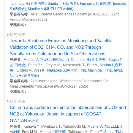
Frey M.(FREY Matthias Max),
Morino I.(森野勇)
,
Ohyama H.(大山博史)
,
24291 : マルチスケールGHG変動評価システム構築と緩和策評価に関す
Tanimoto H.(谷本浩志)
,
Sugita T.(杉田考史)
,
Fujinawa T.(藤縄環)
,
Inomata
Yoshida Y.(吉田幸生)
, Zeng J.(曾継業),
Noda H.(野田響)
,
Saito M.(齊藤
る研究
S.(猪俣敏)
,
Mueller A.(MUELLER Astrid)
誠)
,
Matsunaga T.(松永恒雄)
,
Sugita T.(杉田考史)
,
Tanimoto H.(谷本浩志)
,
学会等名称 :
Asia Oceania Geosciences Society (AOGS) 2025, 22nd
Niwa Y.(丹羽洋介)
, Ito A.(伊藤昭彦),
Yamashita Y.(山下陽介)
,
Shirai T.(白
24315 : 地球環境の戦略的モニタリングの実施、地球環境データベースの
Annual Meeting (2025)
井知子)
, Ishizawa M.(石澤みさ), Ishijima K., Tsuboi K., Sawa Y.,
整備、地球環境研究支援
予稿集名 :
-
Matsueda H.
掲載誌 :
Progress in Earth and Planetary Science, 12(39): (2025)
24432 : オゾン層変動研究プロジェクト
研究発表
Towards Shipborne Emission Monitoring and Satellite
査読付き 原著論文
24578 : 大気・海洋モニタリング
Validation of CO2, CH4, CO, and NO2 Through
Characterization of Pandora sky-scan modes from the
2017年度
Simultaneous Columnar and In Situ Observations
Japan Pandora Network and evaluation of their use in
23837 : マルチスケールGHG変動評価システム構築と緩和策評価に関す
発表者 :
Mueller A.(MUELLER Astrid)
,
Tanimoto H.(谷本浩志)
,
Sugita T.
validating satellite NO2 and HCHO retrievals
る研究
(杉田考史)
, Patra P.K., Frey M.M., Kleinschek R., Butz A.,
Morino I.(森野
発表者 :
Nguyen D.(NGUYEN Doan Thien Chi),
Tanimoto H.(谷本浩志)
,
勇)
, Enders V., Voss K.,
Nakaoka S.(中岡慎一郎)
,
Machida T.(町田敏暢)
,
Inomata S.(猪俣敏)
,
Fujinawa T.(藤縄環)
,
Mueller A.(MUELLER Astrid)
,
23877 : 地球環境の戦略的モニタリングの実施、地球環境データベースの
Nara H.(奈良英樹)
Sugita T.(杉田考史)
, Kato S., Kuze N., Kanaya Y., Fujiwara M., Hirokawa
整備、地球環境研究支援
学会等名称 :
21st International Workshop on Greenhouse Gas
J., Takashima H., Nagahama T., Yamaji K., Hirokawa S., Kim S., Rawat
Measurements from Space (IWGGMS-21) (2025)
P., Crawford J.
23916 : 大気環境リスクに対する統合的なデータ解析手法に関する研究
予稿集名 :
-
掲載誌 :
ACS ES&T Air, 2:2872-2888 (2025)
24090 : オゾン層変動研究プロジェクト
研究発表
その他
Column and surface concentration observations of CO2 and
24146 : 大気・海洋モニタリング
Greenhouse gas observations by GOSAT series
NO2 at Yokosuka, Japan, in support of GOSAT-
発表者 :
Ohyama H.(大山博史)
,
Matsunaga T.(松永恒雄)
,
Morino I.(森野
2016年度
GW/TANSO-3
勇)
,
Yoshida Y.(吉田幸生)
,
Saito M.(齊藤誠)
,
Noda H.(野田響)
,
Someya Y.
23399 : マルチスケールGHG変動評価システム構築と緩和策評価に関す
(染谷有)
,
Saeki T.(佐伯田鶴)
,
Niwa Y.(丹羽洋介)
,
Yashiro H.(八代尚)
,
発表者 :
Kanaya Y., Miyakawa T., Yamaguchi M.,
Mueller A.(MUELLER
る研究
Tanimoto H.(谷本浩志)
,
Sugita T.(杉田考史)
,
Fujinawa T.(藤縄環)
,
Inomata
Astrid)
, Frey M.M.,
Morino I.(森野勇)
, Takigawa M., Patra P.,
Sugita T.(杉