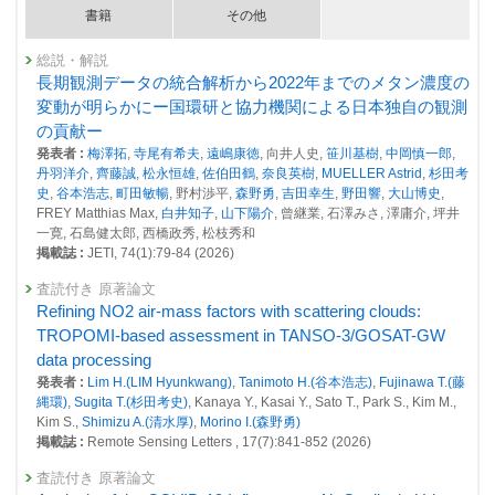
26874 : 衛星観測に関する事業
書籍
その他
27102 : 大気・海洋モニタリング
総説・解説
長期観測データの統合解析から2022年までのメタン濃度の
2023年度
26400 : 気候変動・大気質研究プログラム
変動が明らかにー国環研と協力機関による日本独自の観測
の貢献ー
26410 : 地域・国・都市規模における人為起源SLCF及びGHG排出量の定
発表者 :
梅澤拓
,
寺尾有希夫
,
遠嶋康徳
, 向井人史,
笹川基樹
,
中岡慎一郎
,
量的評価
丹羽洋介
,
齊藤誠
,
松永恒雄
,
佐伯田鶴
,
奈良英樹
,
MUELLER Astrid
,
杉田考
史
,
谷本浩志
,
町田敏暢
, 野村渉平,
森野勇
,
吉田幸生
,
野田響
,
大山博史
,
26450 : 地球システム分野の先見的・先端的な基礎研究
FREY Matthias Max,
白井知子
,
山下陽介
, 曾継業, 石澤みさ, 澤庸介, 坪井
26459 : 衛星観測に関する事業
一寛, 石島健太郎, 西橋政秀, 松枝秀和
掲載誌 :
JETI, 74(1):79-84 (2026)
26654 : 大気・海洋モニタリング
査読付き 原著論文
26679 : 南米SAVER-Net観測網を用いたエアロゾル・大気微量気体の動
Refining NO2 air-mass factors with scattering clouds:
態把握
TROPOMI-based assessment in TANSO-3/GOSAT-GW
data processing
2022年度
25964 : 気候変動・大気質研究プログラム
発表者 :
Lim H.(LIM Hyunkwang)
,
Tanimoto H.(谷本浩志)
,
Fujinawa T.(藤
縄環)
,
Sugita T.(杉田考史)
, Kanaya Y., Kasai Y., Sato T., Park S., Kim M.,
25966 : 地域・国・都市規模における人為起源SLCF及びGHG排出量の定
Kim S.,
Shimizu A.(清水厚)
,
Morino I.(森野勇)
量的評価
掲載誌 :
Remote Sensing Letters , 17(7):841-852 (2026)
26006 : 地球システム分野の先見的・先端的な基礎研究
査読付き 原著論文