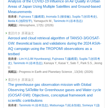
Analysis of the COVID-19 Influence on Air Quality in Urban
26023 : 衛星観測に関する事業
Areas of Japan Using Multiple Satellites and Ground-based
26124 : 南米SAVER-Net観測網を用いたエアロゾル・大気微量気体の動
Measurements
態把握
発表者 :
Fujinawa T.(藤縄環)
,
Inomata S.(猪俣敏)
,
Sugita T.(杉田考史)
,
Ikeda K.(池田恒平)
, Yamaguchi M.,
Tanimoto H.(谷本浩志)
26264 : 大気・海洋モニタリング
掲載誌 :
Atmosphere, 17(5): (2026)
2021年度
査読付き 原著論文
25498 : 気候変動・大気質研究プログラム
Aerosol and cloud retrieval algorithm of TANSO-3/GOSAT-
GW: theoretical basis and validations during the 2024 ASIA-
25507 : 地域・国・都市規模における人為起源SLCF及びGHG排出量の定
量的評価
AQ campaign using the TROPOMI observations as a
testbed
25556 : 衛星観測に関する事業
発表者 :
Lim H.(LIM Hyunkwang)
,
Fujinawa T.(藤縄環)
,
Sugita T.(杉田考
史)
,
Tanimoto H.(谷本浩志)
, Kanaya Y., Kasai Y., Sato T., Park S.S., Jeong
25628 : 南米SAVER-Net観測網を用いたエアロゾル・大気微量気体の動
U.
態把握
掲載誌 :
Progress in Earth and Planetary Science , 13(34): (2026)
25655 : 地球システム分野の先見的・先端的な基礎研究
査読付き 原著論文
25833 : 大気・海洋モニタリング
The greenhouse gas observation mission with Global
Observing SATellite for Greenhouse gases and Water cycle
2020年度
(GOSAT-GW): Objectives, conceptual framework and
25113 : 地球環境の戦略的モニタリングの実施、地球環境データベースの
scientific contributions
整備、地球環境研究支援
発表者 :
Tanimoto H.(谷本浩志)
,
Matsunaga T.(松永恒雄)
,
Someya Y.(染