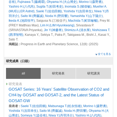
25122 : 衛星観測センター
谷有)
,
Fujinawa T.(藤縄環)
,
Ohyama H.(大山博史)
,
Morino I.(森野勇)
,
Yashiro H.(八代尚)
,
Sugita T.(杉田考史)
,
Inomata S.(猪俣敏)
,
Mueller A.
25128 : マルチスケールGHG変動評価システム構築と緩和策評価に関す
(MUELLER Astrid)
,
Saeki T.(佐伯田鶴)
,
Yoshida Y.(吉田幸生)
,
Niwa Y.(丹
る研究
羽洋介)
,
Saito M.(齊藤誠)
,
Noda H.(野田響)
,
Yamashita Y.(山下陽介)
,
Ikeda K.(池田恒平)
, Saigusa N.(三枝信子),
Machida T.(町田敏暢)
, Frey M.
25227 : 南米SAVER-Net観測網を用いたエアロゾル・大気微量気体の動
(FREY Matthias Max),
Lim H.(LIM Hyunkwang)
, Srivastava P.
態把握
(SRIVASTAVA Priyanka),
Jin Y.(神慶孝)
,
Shimizu A.(清水厚)
,
Nishizawa T.
(西澤智明)
, Kanaya Y., Sekiya T., Patra P., Takigawa M., Bisht J., Kasai Y.,
25253 : オゾン層変動研究プロジェクト
Sato T.
掲載誌 :
Progress in Earth and Planetary Science, 12(8): (2025)
25411 : 大気・海洋モニタリング
書籍
2019年度
全てを見る
2.2 成層圏オゾンの観測
24708 : マルチスケールGHG変動評価システム構築と緩和策評価に関す
研究成果（口頭）
る研究
発表者 :
杉田考史
掲載誌 :
基礎からわかるリモートセンシング第2版, 21-24 (2025)
24745 : 地球環境の戦略的モニタリングの実施、地球環境データベースの
all
研究発表
研究講演
整備、地球環境研究支援
査読付き 原著論文
Long-term and interannual variations of atmospheric
研究発表
24764 : 南米SAVER-Net観測網を用いたエアロゾル・大気微量気体の動
methane observed by the NIES and collaborative
GOSAT Series: 16 Years' Satellite Observation of CO2 and
態把握
observation networks
CH4 by GOSAT and GOSAT-2, and the Latest Status of
24936 : オゾン層変動研究プロジェクト
発表者 :
Umezawa T.(梅澤拓)
,
Tohjima Y.(遠嶋康徳)
,
Terao Y.(寺尾有希
GOSAT-GW
夫)
,
Sasakawa M.(笹川基樹)
,
Mueller A.(MUELLER Astrid)
,
Saeki T.(佐伯
発表者 :
Saeki T.(佐伯田鶴)
,
Matsunaga T.(松永恒雄)
,
Morino I.(森野勇)
,
25019 : 大気・海洋モニタリング
田鶴)
,
Machida T.(町田敏暢)
,
Nakaoka S.(中岡慎一郎)
,
Nara H.(奈良英
Yoshida Y.(吉田幸生)
,
Saito M.(齊藤誠)
,
Noda H.(野田響)
,
Ohyama H.(大
樹)
, Nomura S.(野村渉平), Nishihashi M.(西橋政秀), Mukai H.(向井人史),
2018年度
山博史)
,
Someya Y.(染谷有)
,
Niwa Y.(丹羽洋介)
,
Yashiro H.(八代尚)
,