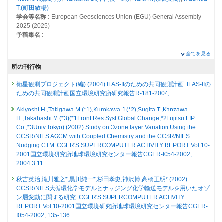
22614 : 地球環境の戦略的モニタリングの実施、地球環境データベースの
T.(町田敏暢)
総説・解説
整備、地球環境研究支援
学会等名称 :
European Geosciences Union (EGU) General Assembly
成層圏・中間圏の大気化学の諸問題
2025 (2025)
22673 : GOSATデータ等を用いた全球メタン発生領域の特性抽出と定量
発表者 :
江口菜穂,
山下陽介
,
秋吉英治
, 酒井哲, 長濱智生, 冨川喜弘,
中島
予稿集名 :
-
化
英彰
,
杉田考史
, 坂崎貴俊,
斉藤拓也
, 水野亮
掲載誌 :
大気化学研究, 48: (2023)
研究発表
全てを見る
22676 : アジア・オセアニア域における長寿命・短寿命気候影響物質の包
Pandora地上リモートセンシングNO2データの検証
括的長期観測
査読付き 原著論文
所の刊行物
発表者 :
石井澄伶, 北和之,
谷本浩志
,
猪俣敏
,
杉田考史
,
藤縄環
,
MUELLER
Ship- and aircraft-based XCH4 over oceans as new tool for
Astrid
, 塩見慶
22686 : 大気環境リスクに対する統合的なデータ解析手法に関する研究
衛星観測プロジェクト(編) (2004) ILAS-IIのための共同観測計画. ILAS-IIの
satellite validation
学会等名称 :
第30回大気化学討論会 (2025)
ための共同観測計画国立環境研究所研究報告R-181-2004,
発表者 :
Mueller A.(MUELLER Astrid)
,
Tanimoto H.(谷本浩志)
,
Sugita T.
22823 : オゾン層変動研究プロジェクト
予稿集名 :
同予稿集, P29
(杉田考史)
, Patra P.K.,
Nakaoka S.(中岡慎一郎)
,
Machida T.(町田敏暢)
,
Akiyoshi H.,Takigawa M.(*1),Kurokawa J.(*2),Sugita T.,Kanzawa
22920 : 大気・海洋モニタリング
Morino I.(森野勇)
研究発表
, Butz A., Shiomi K.
H.,Takahashi M.(*3)(*1Front.Res.Syst.Global Change,*2Fujitsu FIP
掲載誌 :
Atmospheric Measurement Techniques (2023)
Evaluation of Pandora surface NO2 measurements in
Co.,*3Univ.Tokyo) (2002) Study on Ozone layer Variation Using the
2013年度
Sapporo
CCSR/NIES AGCM with Coupled Chemistry and the CCSR/NIES
22164 : 温室効果ガス等の濃度変動特性の解明とその将来予測に関する研
査読付き 原著論文
発表者 :
Kwok J., Fujiwara M., Hirokawa J., Kameyama S.,
Inomata S.(猪
Nudging CTM. CGER'S SUPERCOMPUTER ACTIVITY REPORT Vol.10-
究
The SPARC water vapour assessment II: biases and drifts
俣敏)
,
Fujinawa T.(藤縄環)
,
Mueller A.(MUELLER Astrid)
,
Sugita T.(杉田考
2001国立環境研究所地球環境研究センター報告CGER-I054-2002,
of water vapour satellite data records with respect to frost
史)
,
Tanimoto H.(谷本浩志)
, Yamaguchi T.
2004.3.11
22198 : 地球環境の戦略的モニタリングの実施、地球環境データベースの
point hygrometer records
学会等名称 :
The 30th Symposium on Atmospheric Chemistry (2025)
整備、地球環境研究支援
秋吉英治,滝川雅之*,黒川純一*,杉田孝史,神沢博,高橋正明* (2002)
予稿集名 :
Abstracts, P30
発表者 :
Kiefer M., Hurst D.F., Stiller G.P., Lossow S., Vomel H., Anderson
CCSR/NIES大循環化学モデルとナッジング化学輸送モデルを用いたオゾ
22217 : GOSATデータ等を用いた全球メタン発生領域の特性抽出と定量
J., Azam F., Bertaux J.-P., Blanot L., Bramstedt K., Burrows J.P., Damadeo
研究発表
ン層変動に関する研究. CGER'S SUPERCOMPUTER ACTIVITY
化
R., Dinelli B.M., Eriksson P., Garcia-Comas M., Gille J.C., Hervig M.,
GOSAT-GW搭載TANSO-3センサからのNO2カラム量プロ
REPORT Vol.10-2001国立環境研究所地球環境研究センター報告CGER-
Kasai Y., Khosrawi F., Murtagh D., Nedoluha G.E., Noel S., Raspollini P.,
22259 : 大気環境リスクに対する統合的なデータ解析手法に関する研究
I054-2002, 135-136
Read W.G., Rosenlof K.H., Rozanov A., Sioris C.E.,
Sugita T.(杉田考史)
,
ダクト作成のためのデータ処理概要