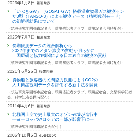
2024 (2024)
2007年度
2026年1月8日
発表者 :
Ikeda K.(池田恒平)
,
Tanimoto H.(谷本浩志)
,
Sugita T.(杉田考史)
,
予稿集名 :
-
10483 : 極域成層圏のエアロゾル物理化学過程の解明に関する研究
Akiyoshi H.(秋吉英治)
, Kanaya Y., Zhu C., Taketani F.
「いぶきGW」（GOSAT-GW）搭載温室効果ガス観測セン
掲載誌 :
Atmospheric Chemistry and Physics, 17:10515-10533 (2017)
研究講演
サ3型（TANSO-3）による観測データ（精密観測モード）
10707 : 成層圏プロセスの長期変化の検出とオゾン層変動予測の不確実性
の初解析結果について
Progress of retrieval algorithm development for GOSAT-GW
評価に関する研究
査読付き 原著論文
（筑波研究学園都市記者会、環境省記者クラブ、環境記者会同時配付）
NO2 product
Comparison of ozone profiles from DIAL, MLS, and
10742 : 亜酸化窒素濃度分布を介した北極域オゾン層の長期変動に関する
発表者 :
Fujinawa T.(藤縄環)
,
Lim H.(LIM Hyunkwang)
,
Yamashita Y.(山下
2025年7月7日
研究
chemical transport model simulations over R'io Gallegos,
陽介)
, Sekiya T., Sato O.T., Nakamura A.,
Sugita T.(杉田考史)
, Kasai Y.,
Argentina, during the spring Antarctic vortex breakup, 2009
長期観測データの統合解析から
Kanaya Y.,
Tanimoto H.(谷本浩志)
2006年度
2022年までのメタン濃度の変動が明らかに
発表者 :
学会等名称 :
Sugita T.(杉田考史)
The 45th COSPAR 2024 Scientific Assembly (2024)
,
Akiyoshi H.(秋吉英治)
, Wolfram E., Salvador
10063 : 衛星観測データを利用した極域オゾン層破壊の機構解明に関する
—国環研と協力機関による日本独自の観測の貢献—
J., Ohyama H., Mizuno A.,
予稿集名 :
-
Ohyama H.(大山博史)
研究
掲載誌 :
Atmospheric Measurement Techniques, 10(12):4947-
（筑波研究学園都市記者会、環境省記者クラブ、環境記者会同時配付）
研究発表
4964 (2017)
2005年度
2021年6月25日
Preparation status of the data processing system for
9397 : 大気衛星観測データの放射伝達解析に関する研究
その他
GOSAT-GW/TANSO-3 in NIES
貨物船と旅客機の民間協力観測によりCO2の
国際オゾンシンポジウム2016報告
9410 : ILAS-IIデータの処理・保存・提供のためのシステム開発・改訂及
人工衛星観測データを評価する新手法を開発
発表者 :
Yashiro H.(八代尚)
,
Sugita T.(杉田考史)
,
Saeki T.(佐伯田鶴)
,
び運用
発表者 :
柴崎和夫,
中島英彰
,
杉田考史
,
大山博史
, 荻野慎也, 金谷有剛, 須
Someya Y.(染谷有)
,
Fujinawa T.(藤縄環)
,
Yoshida Y.(吉田幸生)
, Kikuchi S.
（筑波研究学園都市記者会、環境省記者クラブ、環境記者会、文部科学記者
藤健悟,
秋吉英治
, 出牛真, 中野辰美, 水野亮, 長濱智生, 山下陽介, 塩谷雅
(菊地聡), Kawazoe F.(河添史絵), Kamei A.(亀井秋秀), Kajihara T.,
会、科学記者会同時配布）
9415 : ILAS-IIデータ処理運用システムの開発に関する基礎的研究
人, 辻健太郎, 廣岡俊彦
Kanagawa M., Gognadze N.,
Tanimoto H.(谷本浩志)
,
Matsunaga T.(松永
2011年4月6日
掲載誌 :
天気, 64(6):429-441 (2017)
恒雄)
9437 : 衛星データ等を利用した高緯度成層圏の気温・気圧高度分布の比
学会等名称 :
20th International Workshop on Greenhouse Gas
北極圏上空で史上最大のオゾン破壊が進行中
較研究およびそのトレンド解析
査読付き 原著論文
Measurements from Space (IWGGMS-20) (2024)
—ヨーロッパやロシアの一部が影響下に—
MIPAS IMK/IAA CFC-11 (CCl3F) and CFC-12 (CCl2F2)
予稿集名 :
-
2004年度
（筑波研究学園都市記者会配付 ）
measurements: accuracy, precision and long-term stability
9031 : 大気衛星観測データの放射伝達解析に関する研究
研究発表
2005年10月5日
発表者 :
Eckert E., Laeng A., Lossow S., Kellmann S., Stiller G., von