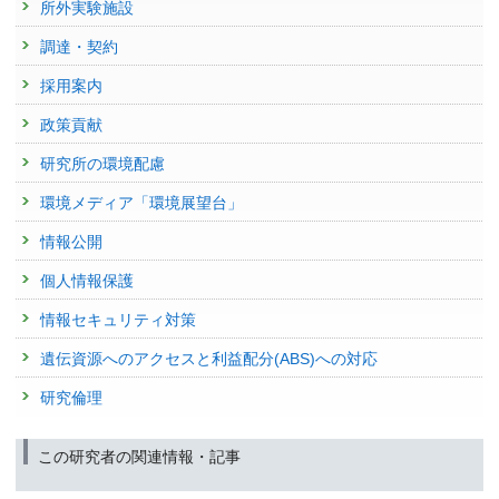
所外実験施設
予稿集名 :
-
掲載誌 :
Journal of Geophysical Research: Atmospheres, 124:14347-
2009年度
14361 (2019)
20413 : オゾン層破壊に関連した極成層圏雲の特性評価に関する研究
調達・契約
研究発表
査読付き 原著論文
Validation Plan for Greenhouse Gas and NO2 Level 2
20429 : 亜酸化窒素濃度分布を介した北極域オゾン層の長期変動に関する
採用案内
研究
Characteristics of Atmospheric Wave-Induced Laminae
Products of TANSO-3 onboard GOSAT-GW
Observed by Ozonesondes at the Southern Tip of South
発表者 :
Fujimoto T.(藤本敏文),
Ohyama H.(大山博史)
,
Inomata S.(猪俣
政策貢献
20617 : 大気・海洋モニタリング
敏)
,
Morino I.(森野勇)
, Frey M.(FREY Matthias Max), Tsutsumi Y.(堤之智),
America
Fujinawa T.(藤縄環)
,
Mueller A.(MUELLER Astrid)
,
Sugita T.(杉田考史)
,
研究所の環境配慮
発表者 :
Ohyama H.(大山博史)
, Mizuno A., Zamorano F.,
Sugita T.(杉田考
20656 : 成層圏プロセスの長期変化の検出とオゾン層変動予測の不確実性
Tanimoto H.(谷本浩志)
史)
,
Akiyoshi H.(秋吉英治)
, Noguchi K., Wolfram E., Salvador J., Benitez
評価に関する研究
学会等名称 :
NDACC/IRWG-TCCON-COCCON Annual Meeting
環境メディア「環境展望台」
G. C.
2024 (2024)
20838 : 硝酸塩素を用いた極成層圏雲の不均一反応過程に関する研究
掲載誌 :
Journal of Geophysical Research: Atmospheres,
予稿集名 :
-
情報公開
123(21):11811-11829 (2018)
2008年度
研究発表
20014 : 硝酸塩素を用いた極成層圏雲の不均一反応過程に関する研究
個人情報保護
査読付き 原著論文
GOSAT-GW update and validation plan
Analysis of the Ozone Reduction Event Over the Southern
20043 : 亜酸化窒素濃度分布を介した北極域オゾン層の長期変動に関する
情報セキュリティ対策
発表者 :
Ohyama H.(大山博史)
,
Tanimoto H.(谷本浩志)
,
Matsunaga T.(松
Tip of South America in November 2009
研究
永恒雄)
,
Sugita T.(杉田考史)
,
Yashiro H.(八代尚)
,
Morino I.(森野勇)
,
Saito
発表者 :
Akiyoshi H.(秋吉英治)
, Kadowaki M., Nakamura H.,
Sugita T.(杉
遺伝資源へのアクセスと利益配分(ABS)への対応
M.(齊藤誠)
,
Inomata S.(猪俣敏)
,
Ikeda K.(池田恒平)
,
Someya Y.(染谷有)
,
田考史)
, Hirooka T., Harada Y., Mizuno A.
20294 : 成層圏プロセスの長期変化の検出とオゾン層変動予測の不確実性
Fujinawa T.(藤縄環)
,
Yoshida Y.(吉田幸生)
,
Yamashita Y.(山下陽介)
,
掲載誌 :
Journal of Geophysical Research: Atmospheres, 12523-
評価に関する研究
研究倫理
Mueller A.(MUELLER Astrid)
, Frey M.(FREY Matthias Max),
Lim H.(LIM
12542 (2018)
Hyunkwang)
,
Saeki T.(佐伯田鶴)
, Saigusa N.(三枝信子), Kanaya Y.,
20334 : 大気・海洋モニタリング
Sekiya T., Patra P., Takigawa M., Yamaguchi M., Bisht J., Kasai Y., Sato
査読付き 原著論文
この研究者の関連情報・記事
T., Nakamura A.
20380 : オゾン層破壊に関連した極成層圏雲の特性評価に関する研究
Tagged black carbon simulations in the Arctic: Transport,
学会等名称 :
NDACC/IRWG-TCCON-COCCON Annual Meeting
source contributions, and budget