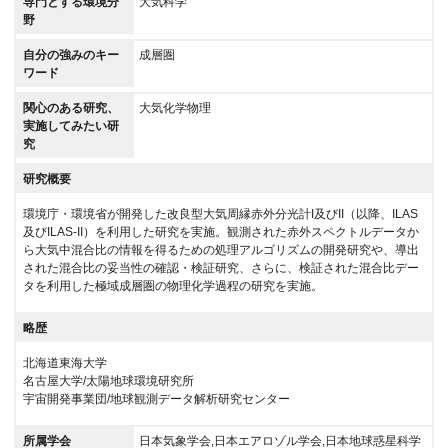
専門とする環境分
大気科学
野
自分の強みのキー
成層圏
ワード
関心のある研究、
大気化学物理
実施してみたい研
究
研究概要
環境庁・環境省が開発した改良型大気周縁赤外分光計I及びII（以降、ILAS
及びILAS-II）を利用した研究を実施。観測された赤外スペクトルデータか
ら大気中混合比の情報を得るための処理アルゴリズムの開発研究や、導出
された混合比の妥当性の確認・検証研究、さらに、検証された混合比デー
タを利用した極域成層圏の物理化学過程の研究を実施。
略歴
北海道東海大学
名古屋大学/太陽地球環境研究所
宇宙開発事業団/地球観測データ解析研究センター
所属学会
日本気象学会,日本エアロゾル学会,日本地球惑星科学