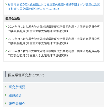
von Clarmann T., Walker K.A., Weigel K.
発表者 :
杉田考史
,
藤縄環
,
LIM Hyunkwang
, 佐藤知紘, 関谷高志,
山下陽
22262 : アジア・オセアニア域における長寿命・短寿命気候影響物質の包
杉田考史 (2002) 成層圏における脱窒の役割−極域春期オゾン破壊に及ぼ
掲載誌 :
Atmospheric Measurement Techniques, 16(19):4589-
介
, 山口将大, 笠井康子, 金谷有剛,
谷本浩志
, 内野進, 星野百合香, 川原健太
括的長期観測
す影響−, 国立環境研究所ニュース, (5), 5-7
4642 (2023)
郎, 村永和哉
学会等名称 :
第30回大気化学討論会 (2025)
22304 : オゾン層変動研究プロジェクト
査読付き 原著論文
委員会活動
予稿集名 :
同予稿集, 26
New approach to evaluate satellite-derived XCO2 over
22379 : 大気・海洋モニタリング
2014年度
:
名古屋大学太陽地球環境研究所共同利用・共同研究委員会専
研究発表
oceans by integrating ship and aircraft observations
門委員会委員
(名古屋大学太陽地球環境研究所)
2012年度
New tools for greenhouse gas monitoring and satellite
発表者 :
Mueller A.(MUELLER Astrid)
,
Tanimoto H.(谷本浩志)
,
Sugita T.
21735 : 温室効果ガス等の濃度変動特性の解明とその将来予測に関する研
(杉田考史)
,
Machida T.(町田敏暢)
,
Nakaoka S.(中岡慎一郎)
, Patra P.K.,
validation over oceans: Utilizing commercial ship and
2012年度
:
名古屋大学太陽地球環境研究所共同利用・共同研究委員会専
究
Laughner J., Crisp D.
aircraft observations and a novel semi-automatic FTIR - VIS
門委員会委員
(名古屋大学太陽地球環境研究所)
掲載誌 :
Atmospheric Chemistry and Physics, 21:8255-8271 (2021)
spectrometer
21769 : 地球環境の戦略的モニタリングの実施、地球環境データベースの
2010年度
:
名古屋大学太陽地球環境研究所共同利用・共同研究委員会専
整備、地球環境研究支援
発表者 :
Mueller A.(MUELLER Astrid)
,
Tanimoto H.(谷本浩志)
,
Sugita T.
査読付き 原著論文
門委員会委員
(名古屋大学太陽地球環境研究所)
(杉田考史)
, Patra P.K., Frey M.(FREY Matthias Max), Kleinschek R., Butz
Model and Satellite Analysis of Transport of Asian
21788 : アジア・オセアニア域における長寿命・短寿命気候影響物質の包
A.,
Morino I.(森野勇)
, Enders V., Voss K.,
Nakaoka S.(中岡慎一郎)
,
Anthropogenic Pollution to the Arctic: Siberian and Pacific
括的長期観測
Machida T.(町田敏暢)
,
Nara H.(奈良英樹)
Pathways and Their Meteorological Controls
学会等名称 :
iCACGP-IGAC 2024 (2024)
21795 : 塩素系化学種を中心とした成層圏化学過程の研究
発表者 :
Ikeda K.(池田恒平)
,
Tanimoto H.(谷本浩志)
,
Sugita T.(杉田考史)
,
予稿集名 :
-
国立環境研究所について
Akiyoshi H.(秋吉英治)
, Clerbaux C., Coheur P.F.
21996 : オゾン層変動研究プロジェクト
掲載誌 :
研究発表
Journal of Geophysical Research: Atmospheres,
126:e2020JD033459 (2021)
研究所概要
Progress of retrieval algorithm development for GOSAT-GW
22042 : GOSATデータ等を用いた全球メタン発生領域の特性抽出と定量
NO2 product
化
査読付き 原著論文
組織紹介
発表者 :
Fujinawa T.(藤縄環)
,
Lim H.(LIM Hyunkwang)
, Sato O.T., Sekiya
The SPARC water vapour assessment II: profile-to-profile
22077 : 大気環境リスクに対する統合的なデータ解析手法に関する研究
T.,
Yamashita Y.(山下陽介)
, Nakamura A.,
Sugita T.(杉田考史)
, Kanaya Y.,
研究者紹介
comparisons of stratospheric and lower mesospheric water
Kasai Y.,
Tanimoto H.(谷本浩志)