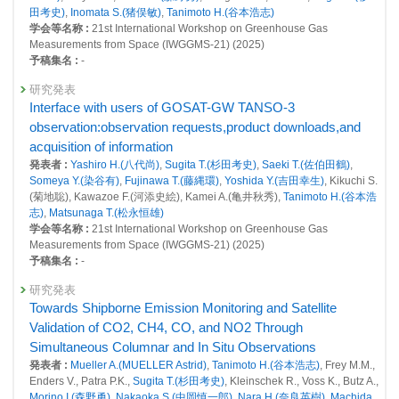
S.(猪俣敏)
,
Mueller A.(MUELLER Astrid)
田考史)
,
Inomata S.(猪俣敏)
,
Tanimoto H.(谷本浩志)
23470 : 地球環境の戦略的モニタリングの実施、地球環境データベースの
掲載誌 :
Proceedings of SPIE, 13667(136670V): (2025)
学会等名称 :
21st International Workshop on Greenhouse Gas
整備、地球環境研究支援
Measurements from Space (IWGGMS-21) (2025)
総説・解説
予稿集名 :
-
23566 : 大気環境リスクに対する統合的なデータ解析手法に関する研究
GOSAT-GW TANSO-3 レベル2プロダクトの検証計画
研究発表
23634 : オゾン層変動研究プロジェクト
発表者 :
Ohyama H.(大山博史)
,
Inomata S.(猪俣敏)
,
Morino I.(森野勇)
,
Interface with users of GOSAT-GW TANSO-3
Frey M.(FREY Matthias Max), Fujimoto T.(藤本敏文),
Fujinawa T.(藤縄環)
,
23735 : 大気・海洋モニタリング
Sugita T.(杉田考史)
,
Mueller A.(MUELLER Astrid)
,
Tanimoto H.(谷本浩志)
observation:observation requests,product downloads,and
掲載誌 :
日本リモートセンシング学会誌, 44(2):135-144 (2024)
acquisition of information
2015年度
発表者 :
Yashiro H.(八代尚)
,
Sugita T.(杉田考史)
,
Saeki T.(佐伯田鶴)
,
22992 : 温室効果ガス等の濃度変動特性の解明とその将来予測に関する研
総説・解説
Someya Y.(染谷有)
,
Fujinawa T.(藤縄環)
,
Yoshida Y.(吉田幸生)
, Kikuchi S.
究
擬似衛星観測データを用いた発散法によるCO2およびNOx
(菊地聡), Kawazoe F.(河添史絵), Kamei A.(亀井秋秀),
Tanimoto H.(谷本浩
の地表排出フラックス推計
23026 : 地球環境の戦略的モニタリングの実施、地球環境データベースの
志)
,
Matsunaga T.(松永恒雄)
発表者 :
山口将大, 金谷有剛, 滝川雅之, Bisht J.S.H., 関谷高志, Patra P.K.,
整備、地球環境研究支援
学会等名称 :
21st International Workshop on Greenhouse Gas
杉田考史
,
谷本浩志
Measurements from Space (IWGGMS-21) (2025)
掲載誌 :
日本リモートセンシング学会誌, 44(2):156-165 (2024)
23074 : 大気環境リスクに対する統合的なデータ解析手法に関する研究
予稿集名 :
-
総説・解説
23190 : 大気・海洋モニタリング
研究発表
GOSAT-GW TANSO-3 L2 NO2 プロダクト（T3L2NO2）
Towards Shipborne Emission Monitoring and Satellite
23284 : オゾン層変動研究プロジェクト
の導出アルゴリズム
Validation of CO2, CH4, CO, and NO2 Through
発表者 :
藤縄環
,
LIM Hyunkwang
, 佐藤知紘, 関谷高志,
山下陽介
, 中村綾
2014年度
Simultaneous Columnar and In Situ Observations
乃,
杉田考史
, 金谷有剛, 笠井康子,
谷本浩志
22580 : 温室効果ガス等の濃度変動特性の解明とその将来予測に関する研
発表者 :
Mueller A.(MUELLER Astrid)
,
Tanimoto H.(谷本浩志)
, Frey M.M.,
掲載誌 :
リモートセンシング学会誌（Journal of The Remote Sensing
究
Enders V., Patra P.K.,
Sugita T.(杉田考史)
, Kleinschek R., Voss K., Butz A.,
Society of Japan）, 44(2): (2024)
Morino I.(森野勇)
,
Nakaoka S.(中岡慎一郎)
,
Nara H.(奈良英樹)
,
Machida