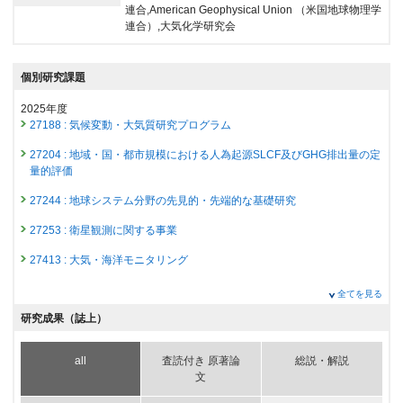
連合,American Geophysical Union （米国地球物理学
連合）,大気化学研究会
個別研究課題
2025年度
27188 : 気候変動・大気質研究プログラム
27204 : 地域・国・都市規模における人為起源SLCF及びGHG排出量の定
量的評価
27244 : 地球システム分野の先見的・先端的な基礎研究
27253 : 衛星観測に関する事業
27413 : 大気・海洋モニタリング
2024年度
全てを見る
26799 : 気候変動・大気質研究プログラム
研究成果（誌上）
26816 : 地域・国・都市規模における人為起源SLCF及びGHG排出量の定
量的評価
all
査読付き 原著論
総説・解説
文
26859 : 地球システム分野の先見的・先端的な基礎研究