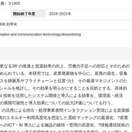
） 3-1905
開始/終了年度
2019~2021年
技術,効率化
ormation and communication technology,streamlining
更なる3R の推進と資源効率の向上、労働力不足への対応とそのための
められている。本研究では、産業廃棄物を中心に、産廃の発生、収集
スを静脈系サプライチェーンと位置づけ、その最適マネジメントのた
テンシャルを検討し、その効果を明らかにすることを目的とする。具体的
AI 技術を活用したシステム開発と導入による効果を、環境面・経済
の展開可能性と導入効果についての拡大評価についても行う。
AI の活用による排出・処理事業者間インタラクション実現による資源循
廃のエネルギー利用高度化を想定した需給マッチングの最適化、?産業
のICT・AI 導入による施設の維持・管理の高度化、?情報通信技術の