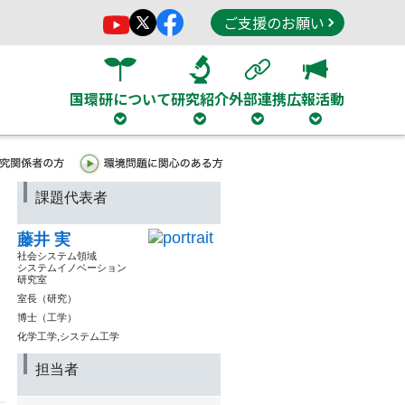
ご支援のお願い
国環研について
研究紹介
外部連携
広報活動
課題代表者
藤井 実
社会システム領域
システムイノベーション
研究室
室長（研究）
博士（工学）
化学工学,システム工学
担当者