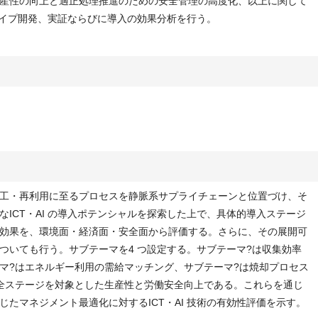
産性の向上と適正処理推進のための安全管理の高度化、以上に関して
トタイプ開発、実証ならびに導入の効果分析を行う。
工・再利用に至るプロセスを静脈系サプライチェーンと位置づけ、そ
ICT・AI の導入ポテンシャルを探索した上で、具体的導入ステージ
効果を、環境面・経済面・安全面から評価する。さらに、その展開可
ついても行う。サブテーマを4 つ設定する。サブテーマ?は収集効率
マ?はエネルギー利用の需給マッチング、サブテーマ?は焼却プロセス
全ステージを対象とした生産性と労働安全向上である。これらを通じ
たマネジメント最適化に対するICT・AI 技術の有効性評価を示す。