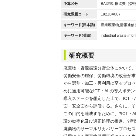
予算区分
BA 環境-推進費（委託費
研究課題コード
1921BA007
キーワード(日本語)
産業廃棄物,情報通信
キーワード(英語)
industrial waste,inf
研究概要
廃棄物・資源循環分野全体において、
労働安全の確保、労働環境の改善が求
から選別・加工・再利用に至るプロセ
めに適用可能なICT・AI の導入ポ
導入ステージを想定した上で、ICT・
面・安全面から評価する。さらに、そ
この目的を達成するために、?ICT・
環の効率化及び適正処理の推進、?産
廃棄物のサーマルリカバリープロセスへ