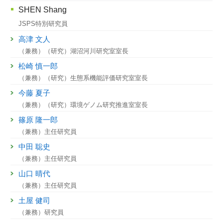
SHEN Shang
JSPS特別研究員
高津 文人
（兼務）（研究）湖沼河川研究室室長
松崎 慎一郎
（兼務）（研究）生態系機能評価研究室室長
今藤 夏子
（兼務）（研究）環境ゲノム研究推進室室長
篠原 隆一郎
（兼務）主任研究員
中田 聡史
（兼務）主任研究員
山口 晴代
（兼務）主任研究員
土屋 健司
（兼務）研究員