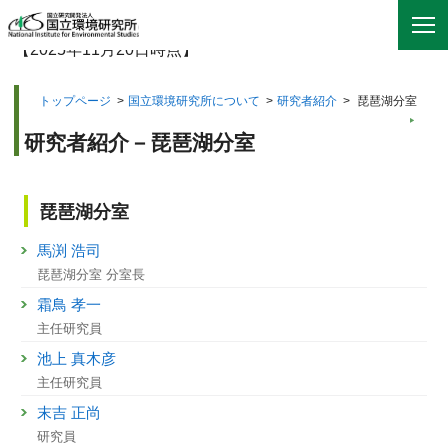
【2025年11月20日時点】
トップページ
>
国立環境研究所について
>
研究者紹介
>
琵琶湖分室
研究者紹介－琵琶湖分室
琵琶湖分室
馬渕 浩司
琵琶湖分室 分室長
霜鳥 孝一
主任研究員
池上 真木彦
主任研究員
末吉 正尚
研究員