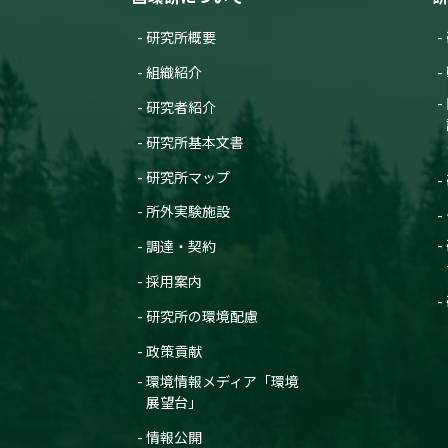
掲載誌 :
大気環境学会誌, 56(4):69-81 (202
研究講演
22198 : 地球環境の戦略的モニタリ
研究所概要
国立環境研究所による温室効果ガ
査読付き 原著論文
22217 : GOSATデータ等を用いた全
発表者 :
笹川基樹
Measurement report: Regional chara
組織紹介
学会等名称 :
計測標準フォーラム第23回講演
gases at Nainital, India, and Comil
22378 : シベリアのタワー観測ネットワー
予稿集名 :
なし
研究者紹介
発表者 :
Nomura S.(野村渉平), Naja M., A
22379 : 大気・海洋モニタリング
Sasakawa M.(笹川基樹)
, Patra P. K.
研究発表
研究所基本文書
掲載誌 :
Atmospheric Chemistry and Phys
東京圏における大気中のメタン同
2012年度
研究所マップ
発表者 :
梅澤拓
,
寺尾有希夫
,
遠嶋康徳
,
YA
21735 : 温室効果ガス等の濃度変動特
査読付き 原著論文
学会等名称 :
日本気象学会2025年度秋季大会 
Siberian and temperate ecosyste
所外実験施設
21769 : 地球環境の戦略的モニタリ
予稿集名 :
同予稿集
amplification
発表者 :
Lin X., Rogers B.M., Sweeney C., 
22042 : GOSATデータ等を用いた全
調達・契約
研究発表
川基樹)
, Tans P., Keppel-Aleks G.
東京圏における放射性炭素同位体
22115 : シベリアのタワー観測ネットワー
掲載誌 :
Proceedings of the National Acad
採用案内
発表者 :
寺尾有希夫
,
YANG Zhenglun
,
遠
学会等名称 :
日本気象学会2025年度秋季大会 
22118 : 大気・海洋モニタリング
査読付き 原著論文
研究所の環境配慮
予稿集名 :
同予稿集, 184
Detection of fossil-fuel CO2 plum
2011年度
政策貢献
発表者 :
Tohjima Y.(遠嶋康徳)
, Patra P. K.,
研究発表
21284 : 温室効果ガス等の濃度変動特
暢)
Emission estimation of CO2 over
環境情報メディア「環境
掲載誌 :
Scientific Reports (2020)
21327 : 地球環境の戦略的モニタリ
発表者 :
BISHT J.(BISHT Jagat)
,
Niwa Y.
展望台」
Tanimoto H.(谷本浩志)
,
Machida T.(町田
査読付き 原著論文
21592 : タワー観測ネットワークを利用
学会等名称 :
The 2025 Autumn Meeting of 
情報公開
Analysis of the diurnal, weekly, 
予稿集名 :
2025 年度秋季大会講演予稿集, P(