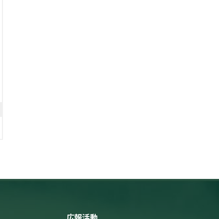
ついて（お知らせ）
（筑波研究学園都市記者会、環境省記
者クラブ同時配付）
2015年7月17日
地上・衛星観測データが示
す大気中二酸化炭素
の行方～異なる２つの最新
手法を相互的に評価～
（文部科学記者会、科学記者会、神奈
川県政記者クラブ、横須賀市政記者ク
ラブ、青森県政記者会、むつ市政記者
会、高知県政記者クラブ、沖縄県政記
者クラブ、名護市駐在3社、筑波研究学
園都市記者会同時配付）
2015年7月1日
北海道根室市におけるエコ
スクール・地球環境モニタ
リングステーション—落石
岬見学会の報告
広報活動