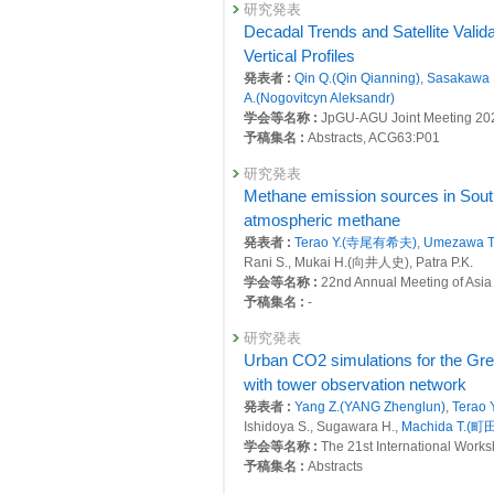
掲載誌 :
Atmospheric Chemistry and Phys
研究発表
25002 : 西シベリア雪氷圏における
Decadal Trends and Satellite Vali
査読付き 原著論文
Vertical Profiles
25019 : 大気・海洋モニタリング
Observed APO Seasonal Cycle in t
発表者 :
Qin Q.(Qin Qianning)
,
Sasakawa
発表者 :
Tohjima Y.(遠嶋康徳)
,
Shirai T.
2018年度
A.(Nogovitcyn Aleksandr)
Sasakawa M.(笹川基樹)
,
Terao Y.(寺尾有
24291 : マルチスケールGHG変動評
学会等名称 :
JpGU-AGU Joint Meeting 20
掲載誌 :
Global Biogeochemical Cycles, 3
予稿集名 :
Abstracts, ACG63:P01
24315 : 地球環境の戦略的モニタリ
査読付き 原著論文
研究発表
Near-real-time estimation of foss
24571 : 西シベリア雪氷圏における
Methane emission sources in South 
on Hateruma and Yonaguni Islands
atmospheric methane
24578 : 大気・海洋モニタリング
発表者 :
Tohjima Y.(遠嶋康徳)
,
Niwa Y.(
発表者 :
Terao Y.(寺尾有希夫)
,
Umezawa 
樹)
, Tsuboi K., Saito K., Ito A.(伊藤昭彦)
2017年度
Rani S., Mukai H.(向井人史), Patra P.K.
掲載誌 :
Progress in Earth and Planetary 
23837 : マルチスケールGHG変動評
学会等名称 :
22nd Annual Meeting of Asi
予稿集名 :
-
査読付き 原著論文
23877 : 地球環境の戦略的モニタリ
Autumn cooling paused increased C
研究発表
発表者 :
Kondo M.,
Sasakawa M.(笹川基樹
24143 : 西シベリア雪氷圏における
Urban CO2 simulations for the Gre
掲載誌 :
Nature Climate Change, 13:334-
with tower observation network
24146 : 大気・海洋モニタリング
査読付き 原著論文
発表者 :
Yang Z.(YANG Zhenglun)
,
Terao
Ishidoya S., Sugawara H.,
Machida T.(
2016年度
Estimating methane emissions in th
学会等名称 :
The 21st International Wo
23399 : マルチスケールGHG変動評
発表者 :
Wittig S., Berchet A., Pison I., Sa
予稿集名 :
Abstracts
(笹川基樹)
, Worthy D.E.J., Lan X., Thomps
23470 : 地球環境の戦略的モニタリ
掲載誌 :
Atmospheric Chemistry and Physi