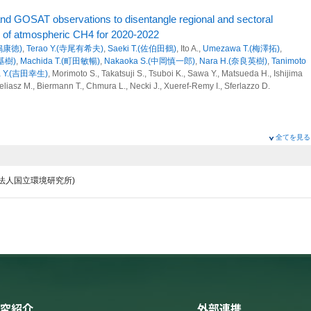
クによる温室効果ガス(CO2, CH4)の長期変動解析
k and GOSAT observations to disentangle regional and sectoral
ガスモニタリングの基盤環境（地上観測局、温室効果ガス測定装
ge of atmospheric CH4 for 2020-2022
遠嶋康徳)
,
Terao Y.(寺尾有希夫)
,
Saeki T.(佐伯田鶴)
, Ito A.,
Umezawa T.(梅澤拓)
,
川基樹)
,
Machida T.(町田敏暢)
,
Nakaoka S.(中岡慎一郎)
,
Nara H.(奈良英樹)
,
Tanimoto
a Y.(吉田幸生)
, Morimoto S., Takatsuji S., Tsuboi K., Sawa Y., Matsueda H., Ishijima
性の解明とその将来予測に関する研究
 Heliasz M., Biermann T., Chmura L., Necki J., Xueref-Remy I., Sferlazzo D.
ングの実施、地球環境データベースの整備、地球環境研究支援
f Atmospheric Nitrous Oxide Using MIROC4-Atmospheric Chemistry-
クによる温室効果ガス(CO2, CH4)の長期変動解析
全てを見る
ins J. W., Dutton G. S.,
Tohjima Y.(遠嶋康徳)
,
Sasakawa M.(笹川基樹)
, Ito A.(伊藤昭
emission inventories using ground-based observations and regional
ianchi D., Nevison C., Solazzo E., Lee H., Joo S., Kort E. A., Maity S., Takigawa M.
Megacity
iety of Japan. Ser. II, 100(2):361-386 (2022)
 Y.(寺尾有希夫)
, Lauvaux T., Abdallah C., Oda T., Nishihashi M.,
Saito M.(齊藤誠)
,
性の解明とその将来予測に関する研究
開発法人国立環境研究所)
町田敏暢)
,
Sasakawa M.(笹川基樹)
,
Tohjima Y.(遠嶋康徳)
ングの実施、地球環境データベースの整備、地球環境研究支援
eting 2025 (2025)
consistent with atmospheric measurements of methane and δ13C of
クによる温室効果ガス(CO2, CH4)の長期変動解析
chel S., Schwietzke S., Miller J.B., Bruhwiler L., Oh Y., Tans P.P., Apadula F., Gatti
笹川基樹)
, Morimoto S., Iorio T.D., Lee H., Arduini J., Manca G.
球メタン発生領域の特性抽出と定量化
少：西シベリアにおける大気観測データの活用 Declining
ics, 22:15351-15377 (2022)
Uncovered by Atmospheric Observation in Western Siberia
 Qianning
,
Nogovitcyn Aleksandr
, 近藤雅征
会 (2025)
おける粒子状物質の長期変動
究紹介
外部連携
性の解明とその将来予測に関する研究
(秋山雅行), Mukai H.(向井人史), Hashimoto S.(橋本茂),
Sasakawa M.(笹川基樹)