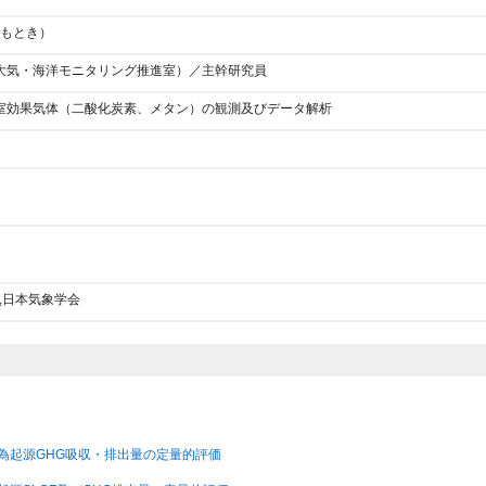
 もとき）
大気・海洋モニタリング推進室）／主幹研究員
室効果気体（二酸化炭素、メタン）の観測及びデータ解析
U,日本気象学会
び人為起源GHG吸収・排出量の定量的評価