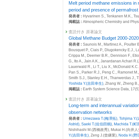
Melt period methane emissions in n
26410 : 地域・国・都市規模における人
period and presence of permafrost
発表者 :
Hyvarinen S., Tenkanen M.K., Tsur
26450 : 地球システム分野の先見的・先
掲載誌 :
Atmospheric Chemistry and Phys
26615 : シベリアのタワー観測ネッ
査読付き 原著論文
26654 : 大気・海洋モニタリング
Global Methane Budget 2000-2020
発表者 :
Saunois M., Martinez A., Poulter B
26656 : 大気・海洋モニタリングに関わ
Bousquet P., Ciais P., Dlugokencky E.J., La
Crippa M., Deemer B.R., Dennison F., Eti
2022年度
G., Ito A., Jain A.K., Janardanan Achari
25964 : 気候変動・大気質研究プログラム
Lauerwald R., Li T., Liu X., McDonald K.C.,
Pan S., Parker R.J., Peng C., Ramonet M.,
25965 : 地球規模における自然起源及
Smith S.J., Stanley E.H., Thanwerdas J., Ti
Yoshida Y.(吉田幸生)
, Zhang W., Zheng B.
25966 : 地域・国・都市規模における人
掲載誌 :
Earth System Science Data, 17(5
26006 : 地球システム分野の先見的・先
査読付き 原著論文
26264 : 大気・海洋モニタリング
Long-term and interannual variati
observation networks
26267 : 大気・海洋モニタリングに関わ
発表者 :
Umezawa T.(梅澤拓)
,
Tohjima Y
Astrid)
,
Saeki T.(佐伯田鶴)
,
Machida T.(
26270 : シベリアのタワー観測ネッ
Nishihashi M.(西橋政秀), Mukai H.(向井人史)
2021年度
Y.(吉田幸生)
, Zeng J.(曾継業),
Noda H.(