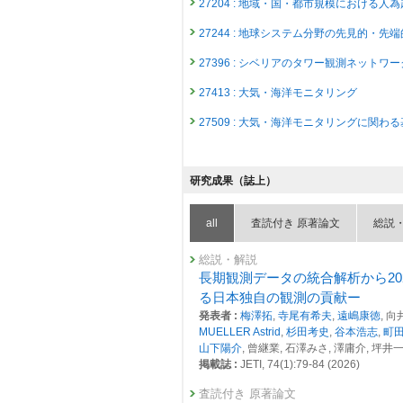
27204 : 地域・国・都市規模における人
27244 : 地球システム分野の先見的・先
27396 : シベリアのタワー観測ネッ
27413 : 大気・海洋モニタリング
27509 : 大気・海洋モニタリングに関わ
2024年度
26799 : 気候変動・大気質研究プログラム
研究成果（誌上）
26815 : 地球規模における自然起源及
all
査読付き 原著論文
総説
26816 : 地域・国・都市規模における人
26859 : 地球システム分野の先見的・先
総説・解説
長期観測データの統合解析から2
27102 : 大気・海洋モニタリング
る日本独自の観測の貢献ー
発表者 :
梅澤拓
,
寺尾有希夫
,
遠嶋康徳
, 
27164 : 大気・海洋モニタリングに関わ
MUELLER Astrid
,
杉田考史
,
谷本浩志
,
町
2023年度
山下陽介
, 曾継業, 石澤みさ, 澤庸介, 坪井
26400 : 気候変動・大気質研究プログラム
掲載誌 :
JETI, 74(1):79-84 (2026)
26409 : 地球規模における自然起源及
査読付き 原著論文