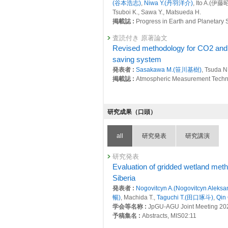
25498 : 気候変動・大気質研究プログラム
(谷本浩志)
,
Niwa Y.(丹羽洋介)
, Ito A.(伊藤
Tsuboi K., Sawa Y., Matsueda H.
25506 : 地球規模における自然起源及
掲載誌 :
Progress in Earth and Planetary 
25507 : 地域・国・都市規模における人
査読付き 原著論文
Revised methodology for CO2 and 
25655 : 地球システム分野の先見的・先
saving system
25745 : 大気・海洋モニタリングに関わ
発表者 :
Sasakawa M.(笹川基樹)
, Tsuda N
掲載誌 :
Atmospheric Measurement Techni
25833 : 大気・海洋モニタリング
査読付き 原著論文
25900 : 西シベリア雪氷圏における
Multi-observational estimation of r
研究成果（口頭）
growth rate of atmospheric CH4 fo
2020年度
発表者 :
Niwa Y.(丹羽洋介)
,
Tohjima Y.(
25113 : 地球環境の戦略的モニタリ
all
研究発表
研究講演
Yamada K.(山田恭平),
Sasakawa M.(笹
H.(谷本浩志)
, Mukai H.(向井人史),
Yoshid
25128 : マルチスケールGHG変動評
K., Fujita R., Goto D., Lan X., Schuldt K.,
研究発表
25396 : 西シベリア雪氷圏における
掲載誌 :
Atmospheric Chemistry and Phys
Evaluation of gridded wetland met
Siberia
25411 : 大気・海洋モニタリング
査読付き 原著論文
発表者 :
Nogovitcyn A.(Nogovitcyn Aleksa
Efficient use of a Lagrangian parti
2019年度
暢)
, Machida T.,
Taguchi T.(田口琢斗)
,
Qin 
observations of column mixing rati
24708 : マルチスケールGHG変動評
学会等名称 :
JpGU-AGU Joint Meeting 20
発表者 :
Schneider P., Thompson R.L., Kris
予稿集名 :
Abstracts, MIS02:11
Platt S.M.
24745 : 地球環境の戦略的モニタリ