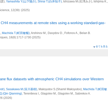
昭彦),
Yamashita Y.(山下陽介)
,
Shirai T.(白井知子)
, Ishizawa M.(石澤みさ), Ishijima K.,
び人為起源GHG吸収・排出量の定量的評価
Science, 12(39): (2025)
為起源SLCF及びGHG排出量の定量的評価
CH4 measurements at remote sites using a working standard-gas-
端的な基礎研究
る基礎研究
.,
Machida T.(町田敏暢)
, Arshinov M., Davydov D., Fofonov A., Belan B.
ques, 18(8):1717-1730 (2025)
全てを見る
タワー観測ネットワークを用いた温室効果ガス収支の長期変動解析
egional and sectoral emission contributions to the persistent high
r 2020-2022
遠嶋康徳)
,
Terao Y.(寺尾有希夫)
,
Saeki T.(佐伯田鶴)
, Ito A.,
Umezawa T.(梅澤拓)
,
ングの実施、地球環境データベースの整備、地球環境研究支援
川基樹)
,
Machida T.(町田敏暢)
,
Nakaoka S.(中岡慎一郎)
,
Nara H.(奈良英樹)
,
Tanimoto
a Y.(吉田幸生)
, Morimoto S., Takatsuji S., Tsuboi K., Sawa Y., Matsueda H., Ishijima
価システム構築と緩和策評価に関する研究
 Heliasz M., Biermann T., Chmura L., Necki J., Xueref-Remy I., Sferlazzo
タワー観測ネットワークを用いた温室効果ガス収支の長期変動解析
ics, 25:6757-6785 (2025)
hane flux datasets with atmospheric CH4 simulations over Western
ndr)
,
Sasakawa M.(笹川基樹)
, Maksyutov S.(Shamil Maksyutov),
Machida T.(町田敏
cle dispersion model for atmospheric inversions using satellite
Q.(Qin Qianning)
, Terentieva I., Glagolev M., Glagolev M., Sabrekov A.
os
価システム構築と緩和策評価に関する研究
26 (2026)
hnankutty N., Pisso I., Schneider P., Stebel K.,
Sasakawa M.(笹川基樹)
, Stohl A.,
ングの実施、地球環境データベースの整備、地球環境研究支援