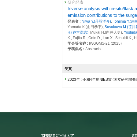
研究発表
23733 : シベリアのタワー観測ネットワー
Inverse analysis with in-situ/flas
査読付き 原著論文
国立環境研究所における温室効果
emission contributions to the sur
23735 : 大気・海洋モニタリング
発表者 :
Niwa Y.(丹羽洋介)
,
Tohjima Y.(
置、標準ガス）
Yamada K.(山田恭平),
Sasakawa M.(笹
2015年度
発表者 :
笹川基樹
,
町田敏暢
H.(谷本浩志)
, Mukai H.(向井人史),
Yoshid
22992 : 温室効果ガス等の濃度変動特
掲載誌 :
地球環境, 26(1＆2):13-26 (2022)
K., Fujita R., Goto D., Lan X., Schuldt K.,
23026 : 地球環境の戦略的モニタリ
学会等名称 :
IWGGMS-21 (2025)
査読付き 原著論文
予稿集名 :
Abstracts
Forward and Inverse Modelling o
23186 : シベリアのタワー観測ネットワー
Transport Model
研究発表
発表者 :
Patra P. K., Dlugokencky E. J., Elk
23190 : 大気・海洋モニタリング
Examination of anthropogenic CO2 
彦), Weiss R. F., Manizza M., Prinn R. G., B
受賞
model simulations over the Tokyo 
2014年度
掲載誌 :
Journal of the Meteorological Soc
発表者 :
Yang Z.(YANG Zhenglun)
,
Terao
22580 : 温室効果ガス等の濃度変動特
2023年 : 令和4年度NIES賞 (国立研究
Ishidoya S., Sugawara H.,
Machida T.(
査読付き 原著論文
22614 : 地球環境の戦略的モニタリ
学会等名称 :
Japan Geoscience Union Me
Estimating emissions of methane 
予稿集名 :
Abstracts
methane
22645 : シベリアのタワー観測ネットワー
発表者 :
Basu S., Lan X., Dlugokencky E., Mi
研究発表
L.V., Jordan A., Neck J.,
Sasakawa M.(
22673 : GOSATデータ等を用いた全
石油・ガス施設からのメタン漏出の減
掲載誌 :
Atmospheric Chemistry and Phys
Methane Leakage from Oil & Gas: 
22920 : 大気・海洋モニタリング
発表者 :
田口琢斗
,
笹川基樹
,
町田敏暢
,
Qin
査読付き 原著論文
学会等名称 :
日本地球惑星科学連合2025年大
2013年度
北海道のバックグラウンド地域に
国環研について
研
予稿集名 :
Abstract, AAS11-05
22164 : 温室効果ガス等の濃度変動特
発表者 :
Otuka H.(大塚英幸), Akiyama M.