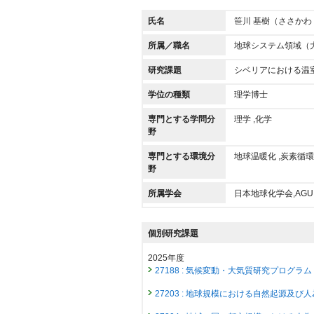
氏名
笹川 基樹（ささかわ
所属／職名
地球システム領域（
研究課題
シベリアにおける温
学位の種類
理学博士
専門とする学問分
理学 ,化学
野
専門とする環境分
地球温暖化 ,炭素循環
野
所属学会
日本地球化学会,AG
個別研究課題
2025年度
27188 : 気候変動・大気質研究プログラム
27203 : 地球規模における自然起源及