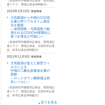
（筑波研究学園都市記者会、環境省記
者クラブ、環境記者会同時配付）
2023年3月23日
大気観測から中国のCO2排
出量の準リアルタイム推定
法を開発
—波照間島・与那国島で観
測されるCO2/CH4変動比に
基づき推定が可能に—
（筑波研究学園都市記者会、環境省記
者クラブ、環境記者会、文部科学記者
会、科学記者会同時配付）
2021年11月9日
大気観測が捉えた新型ウィ
ルスによる
中国の二酸化炭素放出量の
変動
～ロックダウン解除後は前
年レベルに～
（筑波研究学園都市記者会、環境省記
者クラブ、環境記者会、文部科学記者
会、科学記者会同時配付）
2020年11月5日
全てを見る