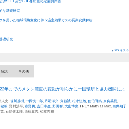
為起源SLCF及びGHG排出量の定量的評価
端的な基礎研究
トワークを用いた極域環境変化に伴う温室効果ガスの長期変動解析
る基礎研究
全てを見る
び人為起源GHG吸収・排出量の定量的評価
・解説
その他
為起源SLCF及びGHG排出量の定量的評価
端的な基礎研究
022年までのメタン濃度の変動が明らかにー国環研と協力機関によ
向井人史,
笹川基樹
,
中岡慎一郎
,
丹羽洋介
,
齊藤誠
,
松永恒雄
,
佐伯田鶴
,
奈良英樹
,
る基礎研究
田敏暢
, 野村渉平,
森野勇
,
吉田幸生
,
野田響
,
大山博史
, FREY Matthias Max,
白井知子
,
一寛, 石島健太郎, 西橋政秀, 松枝秀和
び人為起源GHG吸収・排出量の定量的評価