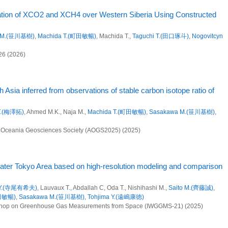
ics, 25(19):12737-12751 (2025)
タワー観測ネットワークを用いた温室効果ガス収支の長期変動解析
dation of XCO2 and XCH4 over Western Siberia Using Constructed
he Pacific: Estimation of Autumn O2 Oceanic Emissions
 M.(笹川基樹)
,
Machida T.(町田敏暢)
, Machida T.,
Taguchi T.(田口琢斗)
,
Nogovitcyn
(白井知子)
, Ishizawa M.(石澤みさ), Mukai H.(向井人史),
Machida T.(町田敏暢)
,
希夫)
, Tsuboi K.,
Takao S.(高尾信太郎)
,
Nakaoka S.(中岡慎一郎)
価システム構築と緩和策評価に関する研究
26 (2026)
8: (2024)
ングの実施、地球環境データベースの整備、地球環境研究支援
il fuel CO2 emissions from China based on atmospheric observations
タワー観測ネットワークを用いた温室効果ガス収支の長期変動解析
Asia inferred from observations of stable carbon isotope ratio of
, Japan
丹羽洋介)
, Patra P.K., Mukai H.(向井人史),
Machida T.(町田敏暢)
,
Sasakawa M.(笹川基
T.(梅澤拓)
, Ahmed M.K., Naja M.,
Machida T.(町田敏暢)
,
Sasakawa M.(笹川基樹)
,
Science (2023)
価システム構築と緩和策評価に関する研究
a Oceania Geosciences Society (AOGS2025) (2025)
ングの実施、地球環境データベースの整備、地球環境研究支援
O2 release in central Eurasia
)
,
Machida T.(町田敏暢)
, Arshinov M., Hiyama T.
タワー観測ネットワークを用いた温室効果ガス収支の長期変動解析
ater Tokyo Area based on high-resolution modeling and comparison
337 (2023)
 Y.(寺尾有希夫)
, Lauvaux T., Abdallah C, Oda T., Nishihashi M.,
Saito M.(齊藤誠)
,
町田敏暢)
,
Sasakawa M.(笹川基樹)
,
Tohjima Y.(遠嶋康徳)
e Arctic nations using surface observations from 2008 to 2019
rkshop on Greenhouse Gas Measurements from Space (IWGGMS-21) (2025)
価システム構築と緩和策評価に関する研究
unois M., Thanwerdas J., Martinez A., Paris J.D.,
Machida T.(町田敏暢)
,
Sasakawa M.
on R.L., Sollum E., Arshinov M.
ングの実施、地球環境データベースの整備、地球環境研究支援
cs, 23(11):6457-6485 (2023)