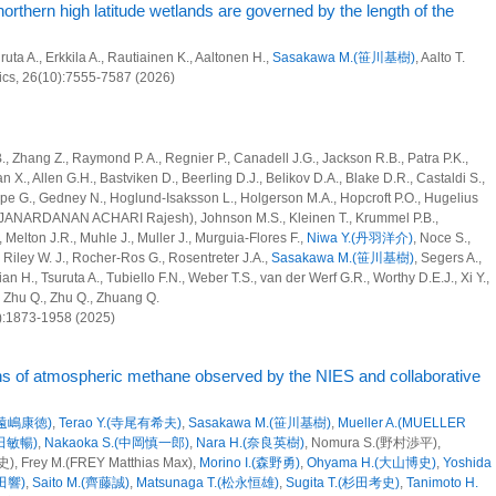
orthern high latitude wetlands are governed by the length of the
為起源SLCF及びGHG排出量の定量的評価
uta A., Erkkila A., Rautiainen K., Aaltonen H.,
Sasakawa M.(笹川基樹)
, Aalto T.
端的な基礎研究
ics, 26(10):7555-7587 (2026)
トワークを用いた極域環境変化に伴う温室効果ガスの長期変動解析
., Zhang Z., Raymond P. A., Regnier P., Canadell J.G., Jackson R.B., Patra P.K.,
る基礎研究
n X., Allen G.H., Bastviken D., Beerling D.J., Belikov D.A., Blake D.R., Castaldi S.,
ope G., Gedney N., Hoglund-Isaksson L., Holgerson M.A., Hopcroft P.O., Hugelius
 R.(JANARDANAN ACHARI Rajesh), Johnson M.S., Kleinen T., Krummel P.B.,
 Melton J.R., Muhle J., Muller J., Murguia-Flores F.,
Niwa Y.(丹羽洋介)
, Noce S.,
 Riley W. J., Rocher-Ros G., Rosentreter J.A.,
Sasakawa M.(笹川基樹)
, Segers A.,
び人為起源GHG吸収・排出量の定量的評価
an H., Tsuruta A., Tubiello F.N., Weber T.S., van der Werf G.R., Worthy D.E.J., Xi Y.,
, Zhu Q., Zhu Q., Zhuang Q.
為起源SLCF及びGHG排出量の定量的評価
):1873-1958 (2025)
端的な基礎研究
ons of atmospheric methane observed by the NIES and collaborative
る基礎研究
.(遠嶋康徳)
,
Terao Y.(寺尾有希夫)
,
Sasakawa M.(笹川基樹)
,
Mueller A.(MUELLER
町田敏暢)
,
Nakaoka S.(中岡慎一郎)
,
Nara H.(奈良英樹)
, Nomura S.(野村渉平),
トワークを用いた極域環境変化に伴う温室効果ガスの長期変動解析
, Frey M.(FREY Matthias Max),
Morino I.(森野勇)
,
Ohyama H.(大山博史)
,
Yoshida
野田響)
,
Saito M.(齊藤誠)
,
Matsunaga T.(松永恒雄)
,
Sugita T.(杉田考史)
,
Tanimoto H.