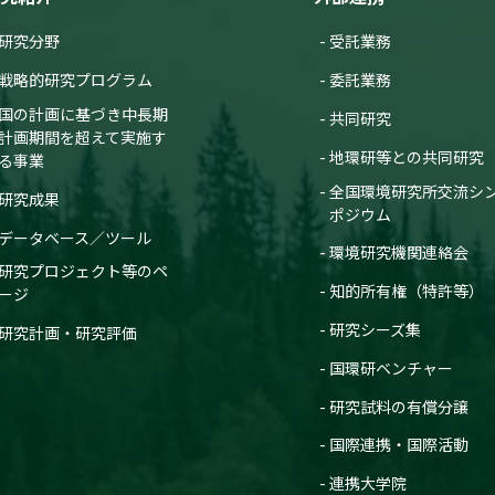
1)
ングの実施、地球環境データベースの整備、地球環境研究支援
研究分野
受託業務
ス観測と標準ガスの概要
球メタン発生領域の特性抽出と定量化
cteristics of seasonal and long-term variations in greenhouse
戦略的研究プログラム
委託業務
会 つぎをつくる計量標準・計測技術 —メートル条約締結150周年— (2025)
la, Bangladesh
クによる温室効果ガス(CO2, CH4)の長期変動解析
国の計画に基づき中長期
共同研究
hmed M.K., Mukai H.(向井人史),
Terao Y.(寺尾有希夫)
,
Machida T.(町田敏暢)
,
計画期間を超えて実施す
地環研等との共同研究
る事業
ics, 21:16427-16452 (2021)
位体比の連続観測
全国環境研究所交流シ
NG Zhenglun
,
笹川基樹
,
町田敏暢
性の解明とその将来予測に関する研究
研究成果
ポジウム
(2025)
ms shape Northern Hemisphere atmospheric CO2 seasonal
ングの実施、地球環境データベースの整備、地球環境研究支援
データベース／ツール
環境研究機関連絡会
Chevallier F., Arshinov M., Dlugokencky E.,
Machida T.(町田敏暢)
,
Sasakawa M.(笹
研究プロジェクト等のペ
球メタン発生領域の特性抽出と定量化
知的所有権（特許等）
比観測から推定した化石燃料起源CO2
ージ
クによる温室効果ガス(CO2, CH4)の長期変動解析
emy of Sciences of the United States of America, 1-9 (2020)
嶋康徳
, 沢田近子,
笹川基樹
,
町田敏暢
, 菅原広史, 石戸谷重之
研究シーズ集
研究計画・研究評価
(2025)
met in China due to COVID-19 by observation at Hateruma
国環研ベンチャー
Niwa Y.(丹羽洋介)
, Mukai H.(向井人史),
Sasakawa M.(笹川基樹)
,
Machida T.(町田敏
性の解明とその将来予測に関する研究
研究試料の有償分譲
 major cities of Japan using NICAM and WRF-GHG
ングの実施、地球環境データベースの整備、地球環境研究支援
(丹羽洋介)
,
Nakaoka S.(中岡慎一郎)
,
Terao Y.(寺尾有希夫)
,
Sasakawa M.(笹川基樹)
,
国際連携・国際活動
敏暢)
したシベリアにおけるCO2とCH4収支の推定
the Meteorological Society of Japan (2025)
連携大学院
and seasonal cycles and annual trends in atmospheric CO2 and CH4 at
359):590