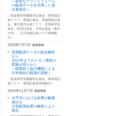
—多様なプラットフォーム
の観測データを活用した放
出量推定—
（筑波研究学園都市記者会、環境省記
者クラブ、環境記者会、宮城県政記者
会、東北電力記者クラブ、文部科学記
者会、科学記者会、大学記者会（東京
大学）、立川市政記者クラブ同時配
付）
2025年7月7日
長期観測データの統合解析
から
2022年までのメタン濃度の
変動が明らかに
—国環研と協力機関による
日本独自の観測の貢献—
（筑波研究学園都市記者会、環境省記
者クラブ、環境記者会同時配付）
2024年11月7日
太平洋における秋季の酸素
放出を
大気観測結果の解析により
推定