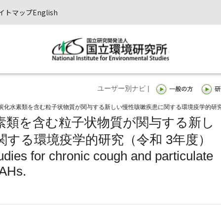
イトマップ
English
ユーザー別ナビ |
炭化水素類を含む粒子状物質が関与する新しい慢性咳嗽疾患に関する環境疫学的研
素類を含む粒子状物質が関与する新し
関する環境疫学的研究（令和 3年度）
dies for chronic cough and particulate
g PAHs.