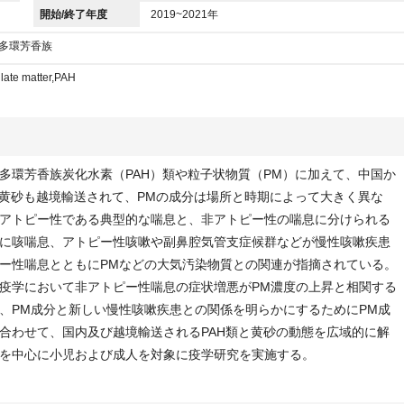
開始/終了年度
2019~2021年
,多環芳香族
ulate matter,PAH
多環芳香族炭化水素（PAH）類や粒子状物質（PM）に加えて、中国か
の黄砂も越境輸送されて、PMの成分は場所と時期によって大きく異な
アトピー性である典型的な喘息と、非アトピー性の喘息に分けられる
に咳喘息、アトピー性咳嗽や副鼻腔気管支症候群などが慢性咳嗽疾患
ー性喘息とともにPMなどの大気汚染物質との関連が指摘されている。
疫学において非アトピー性喘息の症状増悪がPM濃度の上昇と相関する
、PM成分と新しい慢性咳嗽疾患との関係を明らかにするためにPM成
合わせて、国内及び越境輸送されるPAH類と黄砂の動態を広域的に解
を中心に小児および成人を対象に疫学研究を実施する。