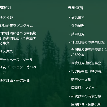
究紹介
外部連携
研究分野
受託業務
戦略的研究プログラム
委託業務
国の計画に基づき中長期
共同研究
計画期間を超えて実施す
地環研等との共同研究
る事業
全国環境研究所交流シ
研究成果
ポジウム
データベース／ツール
環境研究機関連絡会
研究プロジェクト等のペ
知的所有権（特許等）
ージ
研究シーズ集
研究計画・研究評価
国環研ベンチャー
研究試料の有償分譲
国際連携・国際活動