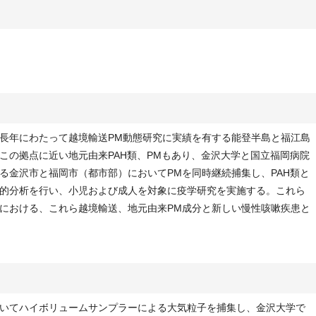
長年にわたって越境輸送PM動態研究に実績を有する能登半島と福江島
この拠点に近い地元由来PAH類、PMもあり、金沢大学と国立福岡病院
る金沢市と福岡市（都市部）においてPMを同時継続捕集し、PAH類と
的分析を行い、小児および成人を対象に疫学研究を実施する。これら
における、これら越境輸送、地元由来PM成分と新しい慢性咳嗽疾患と
いてハイボリュームサンプラーによる大気粒子を捕集し、金沢大学で