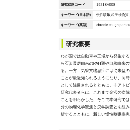
研究課題コード
1921BA008
キーワード(日本語)
慢性咳嗽,粒子状物質
キーワード(英語)
chronic cough,partic
研究概要
わが国では自動車や工場から発生する
ら石炭暖房由来のPAH類や自然由来
る。一方、気管支喘息症には従来型の
ことが最近知られるようになり、同時
として注目されるとともに、非アトピ
研究代表者らは、これまで金沢の病院
ことを明らかした。そこで本研究では
分の物理化学観測と疫学調査とを組み
析するとともに、新しい慢性咳嗽疾患