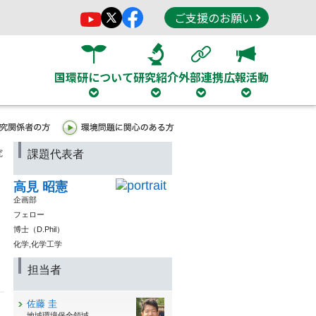
ご支援のお願い
国環研について
研究紹介
外部連携
広報活動
究
課題代表者
高見 昭憲
企画部
フェロー
博士（D.Phil）
化学,化学工学
担当者
佐藤 圭
地域環境保全領域