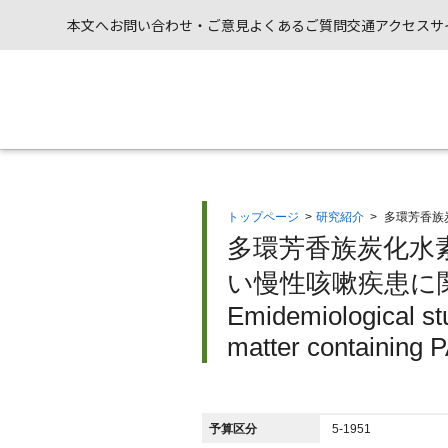
本文へ
お問い合わせ・ご意見
よくあるご質問
交通アクセス
サ
トップページ
>
研究紹介
>
多環芳香族
多環芳香族炭化水
い慢性咳嗽疾患に
Emidemiological stu
matter containin
予算区分
5-1951