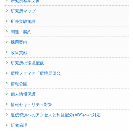
研究所基本文書
22052 : 災害廃棄物及び放射性物質汚染廃棄物等の処理処分等技術システ
員
(環境省 水・大気環境局)
Terazono A.(寺園淳)
, Sakai S.
予稿集名 :
同予稿集, 697-698
ムの確立に関する研究
掲載誌 :
Journal of Material Cycles and Waste Management, 1-9 (2016)
2015年度
研究所マップ
:
APT委員会委員
(（一社）日本環境測定分析協会)
研究発表
22106 : 資源循環・適正処理を支援する基盤技術研究
書籍
AIを用いた位相差顕微鏡画像解析による気中アスベスト繊
2015年度
:
アスベスト分析法委員会委員
(（一社）日本環境測定分析協
所外実験施設
7.4 石綿（アスベスト）
維の迅速測定に関する基礎的検討
2011年度
会)
発表者 :
山本貴士
21425 : 石綿含有廃棄物の処理・再資源化過程における石綿の適正管理に
調達・契約
発表者 :
山本貴士
, 岩崎一晴, 飯田裕貴子, 結城健一, 仲地史裕, 山城勇人,
掲載誌 :
廃棄物関連試料の分析マニュアル, 321-347 (2015)
2014年度
:
APT委員会委員
(（一社）日本環境測定分析協会)
関する研究
豊口敏之,
寺園淳
採用案内
学会等名称 :
第62回大気環境学会年会 (2021)
査読付き 原著論文
2014年度
:
製品評価技術基盤機構認定制度試験事業者（ASNITE試験事業
21504 : 負の遺産対策・難循環物質に係る処理技術及び計測手法の開発・
予稿集名 :
同予稿集
Development of a testing method for asbestos fibers in
（環境等））に係る技術委員会環境放射能分科会委員
(（独）製品評価技
評価
政策貢献
術基盤機構)
treated materials of asbestos containing wastes by
研究発表
21565 : アスベスト含有建材の選別手法確立と再生砕石の安全性評価に関
研究所の環境配慮
廃棄物処理施設から排出される空気中粒子・繊維状物質の
transmission electron microscopy
2014年度
:
石綿廃棄物の無害化処理に係る技術等審査委員会委員
(環境省
する研究
顕微ラマン分析
発表者 :
Yamamoto T.(山本貴士)
, Kida A., Noma Y.,
Terazono A.(寺園淳)
,
大臣官房廃棄物・リサイクル対策部)
環境メディア「環境展望台」
Sakai S.
発表者 :
山本貴士
,
梶原夏子
21588 : 資源循環・適正処理を支援する基盤技術研究
掲載誌 :
Waste Management, 34:536-541 (2014)
2014年度
:
平成26年度環境測定分析検討会統一精度管理調査部会検討委
学会等名称 :
第29回環境化学討論会 (2021)
情報公開
2010年度
員
(環境省 水・大気環境局)
予稿集名 :
同要旨集
査読付き 原著論文
21002 : 資源性・有害性をもつ物質の循環管理方策の立案と評価
個人情報保護
Destruction of polychlorinated naphthalenes by a high-
2013年度
:
平成25年度廃棄物関連試料の放射能分析方法検討会委
研究発表
21103 : 石綿含有廃棄物の処理・再資源化過程における石綿の適正管理に
員
(（一社）廃棄物資源循環学会)
管理型最終処分場からの新規POPsおよびマイクロプラス
temperature melting treatment (GeoMelt Process)
情報セキュリティ対策
関する研究
チックの排出実態
発表者 :
Yamamoto T.(山本貴士)
, Yasufumi K., Nakauchi H., Abuku T.,
2013年度
:
アスベスト分析法委員会委員
(（一社）日本環境測定分析協
Noma Y.
遺伝資源へのアクセスと利益配分(ABS)への対応
発表者 :
梶原夏子
, 宇智田奈津代,
山本貴士
21146 : 試験評価・モニタリング手法の高度化・体系化
会)
掲載誌 :
Environmental Science and Pollution Research, 21(12):7557-
学会等名称 :
第29回環境化学討論会 (2021)
7566 (2014)
研究倫理
予稿集名 :
同予稿集
21169 : 廃棄物の不適正管理に伴う負の遺産対策
2013年度
:
平成25年度環境測定分析検討会統一精度管理調査部会検討委
員
(環境省 水・大気環境局)