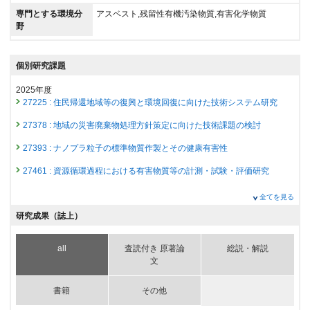
専門とする環境分
アスベスト,残留性有機汚染物質,有害化学物質
野
個別研究課題
2025年度
27225 : 住民帰還地域等の復興と環境回復に向けた技術システム研究
27378 : 地域の災害廃棄物処理方針策定に向けた技術課題の検討
27393 : ナノプラ粒子の標準物質作製とその健康有害性
27461 : 資源循環過程における有害物質等の計測・試験・評価研究
2024年度
全てを見る
26842 : 住民帰還地域等の復興と環境回復に向けた技術システム研究
研究成果（誌上）
27059 : ナノプラ粒子の標準物質作製とその健康有害性
all
査読付き 原著論
総説・解説
27084 : 地域の災害廃棄物処理方針策定に向けた技術課題の検討
文
27094 : 資源循環過程における有害物質等の計測・試験・評価研究
書籍
その他
2023年度