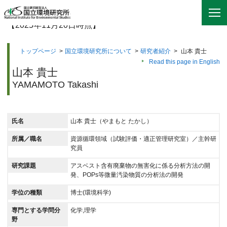
【2025年11月20日時点】
トップページ
>
国立環境研究所について
>
研究者紹介
>
山本 貴士
Read this page in English
山本 貴士
YAMAMOTO Takashi
氏名
山本 貴士（やまもと たかし）
所属／職名
資源循環領域（試験評価・適正管理研究室）／主幹研
究員
研究課題
アスベスト含有廃棄物の無害化に係る分析方法の開
発、POPs等微量汚染物質の分析法の開発
学位の種類
博士(環境科学)
専門とする学問分
化学,理学
野