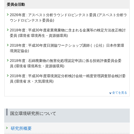
国立環境研究所研究発表会予稿集 平成９年６月国立環境研究所資料F-
CHIMURA K.(千村和彦),
Yamamoto T.(山本貴士)
,
Kuramochi H.(倉持秀
評価
委員会活動
大気試料の位相差顕微鏡観察画像における人工知能を用い
106-'97, 55
敏)
,
Osako M.(大迫政浩)
た繊維状物質の迅速検出技術
掲載誌 :
環境放射能除染学会誌, 6(1):25-35 (2018)
23181 : 災害・放射性物質汚染廃棄物等の処理処分技術・システムの構築
2026年度
:
アスベスト分析ラウンドロビンテスト委員
(アスベスト分析ラ
山本貴士 (2017) ナノ材料と廃棄物, 国立環境研究所ニュース, (4), 10-12
発表者 :
飯田裕貴子,
山本貴士
, 岩崎一晴, 結城健一, 桐賢太郎, 山城勇人,
ウンドロビンテスト委員会)
査読付き 原著論文
23200 : 資源循環・適正処理を支援する基盤技術研究
豊口敏之,
寺園淳
山本貴士 (2011) アスベスト含有廃棄物の無害化処理の評価について, 国
Impact of secondary generated minerals on toxic element
学会等名称 :
第34回日本産業衛生学会全国協議会 (2024)
2018年度
:
平成30年度産業廃棄物に含まれる金属等の検定方法改正検討
立環境研究所ニュース, (4), 7-9
2014年度
予稿集名 :
同講演集, 253
immobilization for air pollution control fly ash of a municipal
委員
(環境省 環境再生・資源循環局)
22647 : 環境回復研究プログラム
solid waste incinerator
山本貴士 (1996) 有機ハロゲン量測定−何を測るのか−, 国立環境研究所ニ
研究発表
2018年度
:
平成30年度日測協ワークショップ講師
(（公社）日本作業環
ュース, (5), 10-11
発表者 :
Kitamura H., Dahlan A. V., Tian Y., Shimaoka T.,
Yamamoto T.(山
22650 : 放射性物質汚染廃棄物管理システムの開発
公開データに基づくアスベスト廃棄物処分量把握の試み
境測定協会)
本貴士)
, Takahashi F.
発表者 :
山本貴士
, 山田幸司, 高田恭子
22656 : 災害環境マネジメント研究プログラム
掲載誌 :
Environmental Science and Pollution Research, 25:20700-
学会等名称 :
2018年度
:
石綿廃棄物の無害化処理認定申請に係る技術評価委員会委
第34回廃棄物資源循環学会研究発表会 (2023)
20712 (2018)
予稿集名 :
員
(環境省 環境再生・資源循環局)
同予稿集, 523-524
22657 : 災害時の資源循環・廃棄物マネジメント強靭化戦略の確立
査読付き 原著論文
研究発表
2018年度
:
平成30年度環境測定分析検討会統一精度管理調査部会検討委
22773 : 負の遺産対策・難循環物質に係る処理技術及び計測手法の開発・
焼却炉排ガス中の放射性セシウム濃度測定方法の粒子個数
員
(環境省 水・大気環境局)
AIを用いた位相差顕微鏡画像解析による気中アスベスト繊
評価
濃度測定による検証
維の迅速測定に関する基礎的検討（その3）
2018年度
:
石綿分析技術評価事業検討委員会委員
(（公社）日本作業環境
発表者 :
Iino S.(飯野翔太), Takahashi K.(高橋克行), Shoji T.(庄司貴),
22774 : 災害廃棄物の処理における石綿の適正管理に関する研究
全てを見る
発表者 :
山本貴士
, 岩崎一晴, 飯田裕貴子, 結城健一, 仲地史裕, 山城勇人,
測定協会)
Kashima Y.(鹿島勇治),
Koyama Y.(小山陽介)
,
Yamamoto T.(山本貴士)
,
桐賢太郎, 豊口敏之,
寺園淳
22860 : 資源循環・適正処理を支援する基盤技術研究
Osako M.(大迫政浩)
学会等名称 :
第64回大気環境学会年会 (2023)
2018年度
:
アスベスト分析法委員会委員
(（一社）日本環境測定分析協
掲載誌 :
廃棄物資源循環学会論文誌, 29:175-183 (2018)
予稿集名 :
同予稿集, 246
2013年度
会)
国立環境研究所について
22367 : 負の遺産対策・難循環物質に係る処理技術及び計測手法の開発・
査読付き 原著論文
研究発表
2017年度
:
APT委員会委員
(（一社）日本環境測定分析協会)
評価
福島第一原子力発電所近傍における解体工事従事者の外部
大気降下物中マイクロプラスチックの調査
研究所概要
被ばく量の評価
2017年度
:
NEDO技術委員
(新エネルギー・産業技術総合開発機構)
22368 : 災害廃棄物の処理における石綿の適正管理に関する研究
発表者 :
山本貴士
, 高田恭子