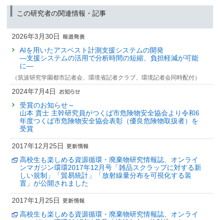
その他
研究発表
2009年度
高温溶融によるポリ塩化ナフタレンの分解処理
この研究者の関連情報・記事
Environmental emission of POPs and microplastics from
20464 : 廃棄物の不適正管理に伴う負の遺産対策
2013年度
:
石綿廃棄物の無害化処理に係る技術等審査委員会委員
(環境省
発表者 :
Yamamoto T.(山本貴士)
, Kai Y.(甲斐康史), Nakauchi H.(中内博
大臣官房廃棄物・リサイクル対策部)
controlled final disposal sites in Japan
20465 : 循環資源・廃棄物の試験評価・モニタリング手法の高度化・体系
昭), Abuku T.(安福敏明), Noma Y.(野馬幸生)
発表者 :
Kajiwara N.(梶原夏子)
, Uchida N.,
Yamamoto T.(山本貴士)
2026年3月30日
化
2012年度
:
平成24年度廃棄物関連試料の放射能分析方法検討会委
掲載誌 :
廃棄物資源循環学会誌, 25(3):207-214 (2014)
学会等名称 :
41st International Symposium on Halogenated Persistent
員
(（一社）廃棄物資源循環学会)
AIを用いたアスベスト計測支援システムの開発
Organic Pollutants (2021)
20513 : 石綿含有廃棄物の処理・再資源化過程における石綿の適正管理に
査読付き 原著論文
—支援システムの活用で分析時間の短縮、負担軽減が可能
予稿集名 :
Abstracts
関する研究
2012年度
:
平成24年度環境測定分析検討会統一精度管理調査部会検討委
に—
焼却灰試料中の放射性ストロンチウムの簡易測定法に関す
員
(環境省 水・大気環境局)
る検討
研究発表
（筑波研究学園都市記者会、環境省記者クラブ、環境記者会同時配付）
20580 : 資源性・有害性をもつ物質の循環管理方策の立案と評価
Airborne emission of PBDEs and microplastics from the
発表者 :
Yamamoto T.(山本貴士)
, Hanawa A.(塙章), Takeuchi Y.(竹内幸
2012年度
:
石綿廃棄物の無害化処理に係る技術等審査委員会委員
(環境省
2024年7月4日
生), Takigami H.(滝上英孝),
Osako M.(大迫政浩)
, Kida A.(貴田晶子)
20752 : 有機フッ素化合物の発生源、汚染実態解明、処理技術開発 サブ
waste treatment facilities
大臣官房廃棄物・リサイクル対策部)
掲載誌 :
受賞のお知らせ～
環境放射能除染学会誌, 2(4):263-269 (2014)
テーマ7:PFOS/PFOAおよびその類縁化合物による生物の汚染トレンド解
発表者 :
Yamamoto T.(山本貴士)
,
Kajiwara N.(梶原夏子)
山本 貴士 主幹研究員がつくば市危険物安全協会より令和6
析と処理技術に関する研究
2011年度
:
平成23年度廃棄物関連試料の放射能分析方法検討会委
学会等名称 :
41st International Symposium on Halogenated Persistent
年度つくば市危険物安全協会表彰（優良危険物取扱者）を
総説・解説
員
(（一社）廃棄物資源循環学会)
Organic Pollutantes (2021)
受賞
アスベスト飛散の実態と対策
20755 : 有機フッ素化合物の環境汚染実態と排出源について
予稿集名 :
Abstracts
2011年度
:
平成23年度POPs廃棄物国際的動向等調査検討会委員
(環境省
発表者 :
山本貴士
2017年12月25日
2008年度
大臣官房廃棄物・リサイクル対策部)
掲載誌 :
いんだすと, 28(6):6-9 (2013)
研究発表
20006 : 資源性・有害性をもつ物質の循環管理方策の立案と評価
高校生も楽しめる資源循環・廃棄物研究情報誌、オンライ
廃棄物処理施設空気中の粒子状物質のラマン分光法による
2011年度
:
ASNITE試験（環境等）に係わる技術委員会環境放射能分科会
査読付き 原著論文
ンマガジン環環2017年12月号「雑品スクラップに対する新
分析
20007 : 廃棄物の不適正管理に伴う負の遺産対策
委員
(（独）製品評価技術基盤機構)
廃棄物関連試料の放射性セシウム分析に係る試験所間比
しい規制」「貿易統計」「放射線量分布を可視化する装
発表者 :
山本貴士
, 高田恭子
置」が公開されました
較：土壌，飛灰，主灰及び溶融スラグを対象として
20026 : 循環資源・廃棄物の試験評価・モニタリング手法の高度化・体系
学会等名称 :
2011年度
:
石綿廃棄物の無害化処理に係る技術等審査委員会委員
第31回廃棄物資源循環学会研究発表会 (2020)
(環境省
発表者 :
Suzuki G.(鈴木剛)
, Takigami H.(滝上英孝), Takeuchi Y.(竹内幸
化
予稿集名 :
大臣官房廃棄物・リサイクル対策部)
講演原稿2020, 411-412
2017年1月25日
生),
Yamamoto T.(山本貴士)
, Tanosaki T.(田野崎隆雄), Kida A.(貴田晶子),
20030 : アスベスト含有廃棄物の分解処理による無害化の確認試験方法の
Sakai S.-I.(酒井伸一),
高校生も楽しめる資源循環・廃棄物研究情報誌、オンライ
Osako M.(大迫政浩)
研究発表
2011年度
:
平成23年度環境測定分析検討会統一精度管理調査部会検討委