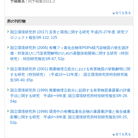
予稿集名 :
同予稿集SS11-2
24142 : 資源循環と物質管理に必要な各種基盤技術の開発と調査研究
価
発表者 :
Shoji T.(庄司貴), Iino S.(飯野翔太), Takahashi K.(高橋克行),
研究発表
2016年度
全てを見る
Kashima Y.(鹿島勇治),
Koyama Y.(小山陽介)
,
Yamamoto T.(山本貴士)
,
人工知能(AI)モデルを用いた大気中繊維状物質計数の迅速
23402 : 資源循環研究プログラム
Osako M.(大迫政浩)
所の刊行物
化検討(その3)
掲載誌 :
廃棄物資源循環学会論文誌, 30:1-13 (2019)
23407 : 次世代の3R基盤技術の開発
発表者 :
岩崎一晴, 山城勇人, 結城健一, 飯田裕貴子, 桐賢太郎, 仲地史裕,
国立環境研究所 (2017) 災害と環境に関する研究 平成25-27年度. 研究プ
査読付き 原著論文
豊口敏之,
山本貴士
,
寺園淳
ロジェクト報告SR-122, 125
23428 : 放射性物質汚染管理システムの開発
Intra- and inter-particle heterogeneity of municipal solid
学会等名称 :
石綿問題総合対策研究会第13回研究会 (2025)
予稿集名 :
同予稿集, 8
waste incineration fly ash particles
国立環境研究所 (2006) 有機フッ素化合物等POPs様汚染物質の発生源評
23436 : PG３ 災害環境マネジメント研究プログラム
価・対策並びに汚染実態解明のための基盤技術開発に関する研究（特別
発表者 :
Kitamura H.(北村 洋樹), Dahlan A.V., Tian Y., Shimaoka T.,
研究発表
23437 : 災害時の資源循環・廃棄物マネジメント強靭化戦略の確立
研究）. 特別研究報告SR-67, 52p.
Yamamoto T.(山本貴士)
, Takahashi F.
作業環境粉じん中金属分析のための前処理法の検討
掲載誌 :
Journal of Material Cycles and Waste Management, 21(4):925-
23563 : 新規POPsを含有する廃棄物の環境上適正な管理に関する研究
国立環境研究所 (2001) 廃棄物埋立処分における有害物質の挙動解明に関
発表者 :
山本貴士
, 高田恭子
941 (2019)
する研究（特別研究）（平成10〜12年度）. 国立環境研究所特別研究報
学会等名称 :
第3回環境化学物質合同大会(第32回環境化学討論会) (2024)
23610 : 資源循環と物質管理に必要な各種基盤技術の開発と調査研究
告SR-40, 65p.
予稿集名 :
同予稿集, 511-512
査読付き 原著論文
災害廃棄物中石綿の迅速判定法の検討
2015年度
国立環境研究所 (1999) 廃棄物埋立処分に起因する有害物質暴露量の評価
研究発表
発表者 :
Yamamoto T.(山本貴士)
, Toyoguchi T.(豊口敏之), Kida A.(貴田晶
23036 : 環境回復研究
手法に関する研究 平成6〜9年度. 国立環境研究所特別研究報告SR-28,
人工知能(AI)モデルを用いた大気中繊維状物質計数の迅速
子)
54p.
化検討(その2)
23038 : 放射性物質汚染廃棄物管理システムの開発
掲載誌 :
分析化学, 67(4):207-212 (2018)
発表者 :
岩崎一晴, 山城勇人, 結城健一, 飯田裕貴子, 桐賢太郎, 仲地史裕,
国立環境研究所 (1998) 環境中の有機塩素化合物の暴露量評価と複合健康
23044 : 災害環境マネジメント研究
その他
豊口敏之,
山本貴士
,
寺園淳
影響に関する研究 平成4〜8年度. 国立環境研究所特別研究報告SR-25,
稲わらの放射性セシウム濃度測定における測定誤差に関す
学会等名称 :
石綿問題総合対策研究会第12回研究会 (2024)
52p.
23045 : 災害時の資源循環・廃棄物マネジメント強靭化戦略の確立
予稿集名 :
同予稿集, 7
る検討
山本貴士 (1997) オゾン層を破壊しない新規代替ハロン物質の熱挙動.
発表者 :
Suzuki T.(鈴木隆央), Fujiwara H.(藤原大), Takeuchi Y.(竹内幸生),
全てを見る
23140 : 負の遺産対策・難循環物質に係る処理技術及び計測手法の開発・
研究発表