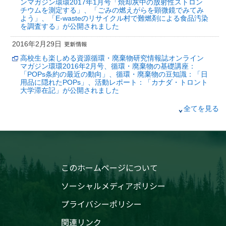
ンマガジン環環2017年1月号「焼却灰中の放射性ストロン
確立とその応用
掲載誌 :
分析化学, 62(6):485-497 (2013)
員
(環境省 水・大気環境局)
Possible metal speciation in the fly ash produced from a
チウムを測定する」、「ごみの燃えがらを顕微鏡でみてみ
fluidized bed incinerator of municipal solid waste
よう」、「E-wasteのリサイクル村で難燃剤による食品汚染
2007年度
総説・解説
2011年度
:
アスベスト分析法委員会委員
(（社）日本環境測定分析協会)
発表者 :
を調査する」が公開されました
Dahlan A.V., Kitamura H.(北村洋樹),
Sakanakura H.(肴倉宏史)
,
10541 : アスベスト含有廃棄物の分解処理による無害化の確認試験方法の
「廃棄物等の放射能調査・測定法暫定マニュアル」につい
Shimaoka T.,
Yamamoto T.(山本貴士)
, Takahashi F.
確立とその応用
2010年度
:
石綿廃棄物の無害化処理に係る技術等審査委員会委員
(環境省
て
2016年2月29日
学会等名称 :
第31回廃棄物資源循環学会研究発表会 (2020)
大臣官房廃棄物・リサイクル対策部)
発表者 :
Yamamoto T.(山本貴士)
予稿集名 :
Abstracts, 505-506
10579 : 資源性・有害性をもつ物質の循環管理方策の立案と評価
高校生も楽しめる資源循環・廃棄物研究情報誌オンライン
掲載誌 :
廃棄物資源循環学会誌, 24(4):253-257 (2013)
2010年度
:
アスベスト分析法委員会委員
(（社）日本環境測定分析協会)
マガジン環環2016年2月号、循環・廃棄物の基礎講座：
研究発表
10589 : 循環資源・廃棄物の試験評価・モニタリング手法の高度化・体系
「POPs条約の最近の動向」、循環・廃棄物の豆知識：「日
その他
化
Estimated heavy metal association by correlation analysis
2010年度
:
平成22年度環境測定分析検討会統一精度管理調査部会検討委
用品に隠れたPOPs」、活動レポート：「カナダ・トロント
アスベスト無害化処理技術の現状と進展
員
(環境省 水・大気環境局)
大学滞在記」が公開されました
of municipal solid waste incineration fly ash
10591 : 廃棄物の不適正管理に伴う負の遺産対策
発表者 :
山本貴士
発表者 :
Dahlan A.V., Kitamura H.(北村洋樹),
Sakanakura H.(肴倉宏史)
,
2009年度
:
平成21年度環境測定分析検討会統一精度管理調査部会検討委
掲載誌 :
産業と環境, 42(6):77-80 (2013)
2014年11月20日
全てを見る
Shimaoka T.,
Yamamoto T.(山本貴士)
, Takahashi F.
2006年度
員
(環境省 水・大気環境局)
学会等名称 :
The 6th 3R International Scientific Conference on Material
10231 : アジア−太平洋地域におけるPOPs候補物質の汚染実態解明と新
高校生も楽しめる資源循環・廃棄物研究情報誌オンライン
査読付き 原著論文
Cycles and Waste Management (2020)
マガジン環環2014年11月号 循環・廃棄物のけんきゅう：
規モニタリング法の開発
2008年度
:
アスベスト分析法に関する研究委員会委員
(（社）環境測定分
廃船舶の放射能調査と除染への基礎的な取り組み
予稿集名 :
Abstracts
「災害廃棄物中のアスベストの有無を迅速に判定する」、
析協会)
発表者 :
Takigami H.(滝上英孝),
Yamamoto T.(山本貴士)
,
Suzuki G.(鈴木
けんきゅうの現場から：「災害廃棄物や津波堆積物から再
10279 : アスベスト含有廃棄物の分解処理による無害化の確認試験方法の
剛)
, Takeuchi Y.(竹内幸生), Tanosaki T.(田野崎隆雄), Takata M.(高田光康),
研究発表
生された"復興資材"の有効活用」、「災害廃棄物情報プラッ
確立とその応用
2008年度
:
平成20年度環境測定分析検討会統一精度管理調査部会検討委
Okubo(大久保拓郎)
トフォーム」が公開されました
災害時におけるアスベスト現地迅速判別法について
このホームページについて
員
(環境省 水・大気環境局)
掲載誌 :
土木学会論文集G（環境）, 69(7):III_187-III_193 (2013)
10298 : 軽油代替燃料への利用拡大を目的とした廃食用油の相平衡の把握
発表者 :
齊藤進, 川嵜幹生, 高橋徹,
寺園淳
,
遠藤和人
,
山本貴士
2013年4月22日
と品質向上技術の評価
2007年度
:
地方における環境測定分析の外注に係る精度管理実情調査検
学会等名称 :
石綿問題総合対策研究会第8回研究会 (2020)
ソーシャルメディアポリシー
査読付き 原著論文
討会検討委員
(環境省 水・大気環境局)
予稿集名 :
同予稿集, 4
オンラインマガジン環環の4月号が公開されました
Degradation of polychlorinated naphthalene by
10312 : 資源性・有害性をもつ物質の循環管理方策の立案と評価
プライバシーポリシー
mechanochemical treatment
2007年度
:
環境測定分析統一精度管理調査 環境測定分析検討会統一精度
研究発表
2012年3月23日
10323 : 循環資源・廃棄物の試験評価・モニタリング手法の高度化・体系
管理調査部会 検討委員
(環境省 水・大気環境局)
発表者 :
Nomura Y., Aono S., Arino T.,
Yamamoto T.(山本貴士)
, Terada A.,
酸化チタンナノ材料の管状炉燃焼試験における挙動
関連リンク
化