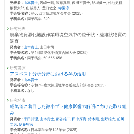
22(4):1081-1093 (2020)
発表者 :
山本貴士
, 岩崎一晴, 遠藤真輝, 飯田裕貴子, 結城健一, 仲地史裕,
2018年度
桐賢太郎, 山城勇人, 豊口敏之,
寺園淳
査読付き 原著論文
24298 : 次世代の3R基盤技術の開発
学会等名称 :
第66回大気環境学会年会 (2025)
廃棄物焼却におけるストロンチウムの挙動と溶出特性
予稿集名 :
同予稿集, 240
24325 : 放射性物質汚染管理システムの開発
発表者 :
Yui K.(由井和子), Takeuchi Y.(竹内幸生),
Yamamoto T.(山本貴士)
,
Kuramochi H.(倉持秀敏)
研究発表
,
Osako M.(大迫政浩)
24334 : 災害時の資源循環・廃棄物マネジメント強靭化戦略の確立
掲載誌 :
環境放射能除染学会誌, 8(3):133-146 (2020)
廃棄物資源化施設作業環境空気中の粒子状・繊維状物質の
調査
24341 : 災害環境マネジメント戦略推進オフィス
総説・解説
発表者 :
山本貴士
, 山田幸司
アスベスト廃棄物処理の現状と今後の展望
24353 : 資源循環研究プログラム
学会等名称 :
第4回環境化学物質合同大会 (2025)
発表者 :
Yamamoto T.(山本貴士)
予稿集名 :
同予稿集, 50:655-656
24513 : 新規POPsを含有する廃棄物の環境上適正な管理に関する研究
掲載誌 :
廃棄物資源循環学会誌, 31:352-357 (2020)
研究講演
24612 : 資源循環と物質管理に必要な各種基盤技術の開発と調査研究
査読付き 原著論文
アスベスト分析分野におけるAIの活用
Concentrations of POPs based wood preservatives in
発表者 :
山本貴士
2017年度
waste timber from demolished buildings and its recycled
学会等名称 :
令和7年度大気環境学会近畿支部講演会 (2025)
23830 : 次世代の3R基盤技術の開発
products in Japan
予稿集名 :
なし
23844 : 資源循環研究プログラム
発表者 :
Koyano S., Ueno D.,
Yamamoto T.(山本貴士)
,
Kajiwara N.(梶原
研究発表
夏子)
23865 : 放射性物質汚染管理システムの開発
経気道に着目した微小プラ健康影響の解明に向けた取り組
掲載誌 :
Waste Management, 85:445-451 (2019)
み
23874 : 災害時の資源循環・廃棄物マネジメント強靭化戦略の確立
査読付き 原著論文
発表者 :
宇田川理
,
山本貴士
,
藤谷雄二
,
田中厚資
,
鈴木剛
,
生野雄大
,
前川
放射性物質汚染廃棄物焼却施設における排ガス中微小粒子
文彦
,
伊藤智彦
23974 : 新規POPsを含有する廃棄物の環境上適正な管理に関する研究
の粒子個数濃度測定によるバグフィルタ部分集じん率の評
学会等名称 :
日本薬学会第145年会 (2025)