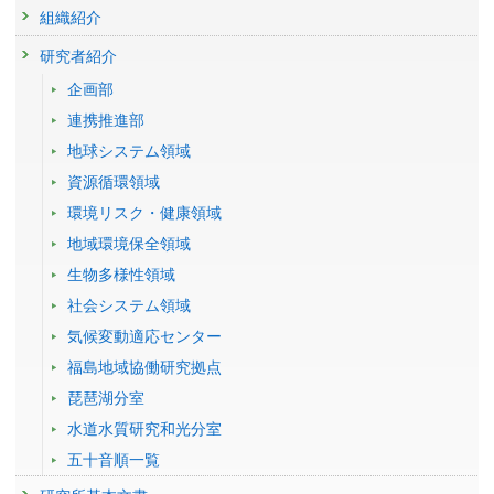
発表者 :
Yamamoto T.(山本貴士)
, Takeuchi Y.(竹内幸生), Tanosaki T.(田野
学会等名称 :
第2回環境化学物質3学会合同大会(第31回環境化学討論
組織紹介
崎隆雄),
2017年度
Suzuki G.(鈴木剛)
:
製品評価技術基盤機構認定制度試験事業者（環境）技術委員
, Kanematsu M(金松雅俊), Takata M.(高田光
22432 : 資源循環・適正処理を支援する基盤技術研究
会) (2023)
康), Shiraishi F.(白石不二雄),
会環境放射能分科会委員
(（独）製品評価技術基盤機構)
Osako M.(大迫政浩)
予稿集名 :
同要旨集, 433-434
研究者紹介
22495 : アスベスト含有建材の選別手法確立と再生砕石の安全性評価に関
掲載誌 :
保健物理, 52(4):259-264 (2017)
2017年度
:
平成29年度焼却処理の安全性等に関する検討会（第3回）委
する研究
企画部
研究発表
査読付き 原著論文
員
(環境省 福島地方環境事務所)
AIを用いた位相差顕微鏡画像解析による気中アスベスト繊
連携推進部
22523 : 災害廃棄物及び放射性物質汚染廃棄物等の処理処分等技術システ
キレート処理済み一般廃棄物焼却飛灰粒子の元素分布の相
維の迅速測定に関する基礎的検討（その2）
2017年度
:
平成29年度焼却処理の安全性等に関する検討会委員
(環境省
ムの確立に関する研究
関分析によるTiの化学形態分析
地球システム領域
発表者 :
山本貴士
, 岩崎一晴, 飯田裕貴子, 結城健一, 仲地史裕, 山城勇人,
福島地方環境事務所)
発表者 :
Kitamura H.(北村洋樹), Dahlan A. V.(Astryd Viandila Dahlan),
豊口敏之,
寺園淳
22526 : 放射性物質に汚染された廃棄物及び土壌等の安全かつ効率的な処
資源循環領域
Tian Y.(田宇), Shimaoka T.(島岡隆行),
Yamamoto T.(山本貴士)
, Takahashi
2017年度
:
焼却処理の安全性等に関する検討ワーキンググループ委員
(環
学会等名称 :
第63回大気環境学会年会 (2022)
理処分等技術・システムの確立等に関する調査研究
F.(高橋史武)
環境リスク・健康領域
境省 福島地方環境事務所)
予稿集名 :
同要旨集
掲載誌 :
土木学会論文集G（環境）, 73(7):III_287-III_295 (2017)
2012年度
地域環境保全領域
2017年度
:
結晶質シリカ、石綿等標準試料に関する専門家委員会委
研究発表
21779 : 災害・放射性物質汚染廃棄物等の処理処分技術・システムの構築
査読付き 原著論文
員
(（公社）日本作業環境測定協会)
生物多様性領域
告示13号別表第一の適用による飛灰溶出液中の六価クロム
Thermal destruction of wastes containing polychlorinated
21878 : 災害廃棄物の処理における石綿の適正管理に関する研究
分析精度の向上事例
社会システム領域
2017年度
:
平成29年度環境測定分析検討会統一精度管理調査部会検討委
naphthalenes in an industrial waste incinerator
発表者 :
水谷聡,
山本貴士
, 門木秀幸, 仲地愛子, 長谷川亮
21879 : 負の遺産対策・難循環物質に係る処理技術及び計測手法の開発・
員
(環境省 水・大気環境局)
気候変動適応センター
発表者 :
Yamamoto T.(山本貴士)
, Noma Y.(野馬幸生), Sakai S.
学会等名称 :
第33回廃棄物資源循環学会研究発表会 (2022)
評価
掲載誌 :
Environmental Science and Pollution Research, 1-9 (2016)
予稿集名 :
講演原稿2022, 475-476
2016年度
:
石綿分析に係るクロスチェック委員会委員
(（公社）日本作業
福島地域協働研究拠点
22037 : アスベスト含有建材の選別手法確立と再生砕石の安全性評価に関
環境測定協会)
査読付き 原著論文
琵琶湖分室
研究発表
する研究
Evaluation of thermally treated asbestos based on fiber
廃棄物処理施設からのマイクロプラスチック及び臭素系難
2016年度
:
平成28年度環境測定分析検討会統一精度管理調査部会検討委
水道水質研究和光分室
number concentration determined by transmission electron
22048 : 放射性物質に汚染された廃棄物等の安全かつ効率的な処理処分等
員
(環境省 水・大気環境局)
燃剤の排出状況調査
五十音順一覧
に関する調査研究
microscopy
発表者 :
山本貴士
,
梶原夏子
2015年度
:
平成27年度環境測定分析検討会統一精度管理調査部会検討委
発表者 :
Yamamoto T.(山本貴士)
, Kida A.(貴田晶子), Noma Y.(野馬幸生),
学会等名称 :
第30回環境化学討論会 (2022)