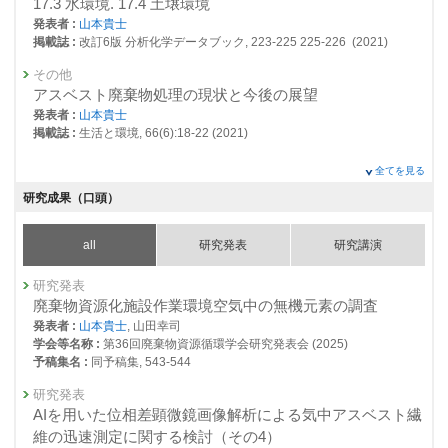
17.3 水環境. 17.4 土壌環境
25135 : 次世代の3R基盤技術の開発
発表者 :
山本貴士
掲載誌 :
改訂6版 分析化学データブック, 223-225 225-226 (2021)
25152 : 放射性物質汚染管理システムの開発
その他
25159 : 災害時の資源循環・廃棄物マネジメント強靭化戦略の確立
アスベスト廃棄物処理の現状と今後の展望
発表者 :
山本貴士
25301 : 新規POPs含有プラスチック廃棄物の環境上適正な管理に向けた
掲載誌 :
生活と環境, 66(6):18-22 (2021)
国際的な分析技術基盤の整備
査読付き 原著論文
25350 : 資源循環と物質管理に必要な各種基盤技術の開発と調査研究
全てを見る
Heterogeneities of fly ash particles generated from a
研究成果（口頭）
2019年度
fluidized bed combustor of municipal solid waste incineration
24694 : 資源循環研究プログラム
発表者 :
Dahlan A., Kitamura H.(北村洋樹), Tian Y.,
Sakanakura H.(肴倉
all
研究発表
研究講演
宏史)
, Shimaoka T.,
Yamamoto T.(山本貴士)
, Takahashi F.
24715 : 次世代の3R基盤技術の開発
掲載誌 :
Journal of Material Cycles and Waste Management, 22(3):836-
850 (2020)
研究発表
24733 : 放射性物質汚染管理システムの開発
廃棄物資源化施設作業環境空気中の無機元素の調査
査読付き 原著論文
24742 : 災害時の資源循環・廃棄物マネジメント強靭化戦略の確立
発表者 :
山本貴士
, 山田幸司
Application of micro-scale correlation analysis to estimate
学会等名称 :
第36回廃棄物資源循環学会研究発表会 (2025)
24758 : 災害環境マネジメント戦略推進オフィス
metal speciation and the matrix in municipal solid waste
予稿集名 :
同予稿集, 543-544
incineration fly ash
24989 : 新規POPs含有プラスチック廃棄物の環境上適正な管理に向けた
研究発表
発表者 :
Kitamura H.(北村洋樹), Dahlan A.V., Tian Y., Shimaoka T.,
国際的な分析技術基盤の整備
AIを用いた位相差顕微鏡画像解析による気中アスベスト繊
Yamamoto T.(山本貴士)
, Takahashi F.
掲載誌 :
Journal of Material Cycles and Waste Management,
維の迅速測定に関する検討（その4）
25035 : 資源循環と物質管理に必要な各種基盤技術の開発と調査研究