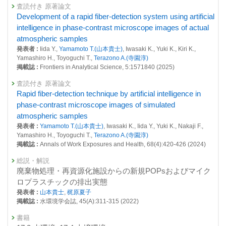
26429 : 住民帰還地域等の復興と環境回復に向けた技術システム研究
査読付き 原著論文
Development of a rapid fiber-detection system using artificial
26577 : 資源循環過程における有害物質等の計測・試験・評価研究
intelligence in phase-contrast microscope images of actual
26648 : 地域の災害廃棄物処理方針策定に向けた技術課題の検討
atmospheric samples
発表者 :
Iida Y.,
Yamamoto T.(山本貴士)
, Iwasaki K., Yuki K., Kiri K.,
2022年度
Yamashiro H., Toyoguchi T.,
Terazono A.(寺園淳)
25994 : 住民帰還地域等の復興と環境回復に向けた技術システム研究
掲載誌 :
Frontiers in Analytical Science, 5:1571840 (2025)
26182 : 資源循環過程における有害物質等の計測・試験・評価研究
査読付き 原著論文
26292 : 地域の災害廃棄物処理方針策定に向けた技術課題の検討
Rapid fiber-detection technique by artificial intelligence in
phase-contrast microscope images of simulated
2021年度
atmospheric samples
25526 : 住民帰還地域等の復興と環境回復に向けた技術システム研究
発表者 :
Yamamoto T.(山本貴士)
, Iwasaki K., Iida Y., Yuki K., Nakaji F.,
25712 : 新規POPs含有プラスチック廃棄物の環境上適正な管理に向けた
Yamashiro H., Toyoguchi T.,
Terazono A.(寺園淳)
国際的な分析技術基盤の整備
掲載誌 :
Annals of Work Exposures and Health, 68(4):420-426 (2024)
25771 : 資源循環過程における有害物質等の計測・試験・評価研究
総説・解説
廃棄物処理・再資源化施設からの新規POPsおよびマイク
25786 : 地域の災害廃棄物処理方針策定に向けた技術課題の検討
ロプラスチックの排出実態
発表者 :
山本貴士
,
梶原夏子
2020年度
掲載誌 :
水環境学会誌, 45(A):311-315 (2022)
25097 : 資源循環研究プログラム
書籍
25125 : 災害環境マネジメント戦略推進オフィス