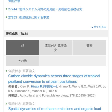
量的評価
27244 : 地球システム分野の先見的・先端的な基礎研究
27253 : 衛星観測に関する事業
2024年度
全てを見る
26799 : 気候変動・大気質研究プログラム
研究成果（誌上）
26815 : 地球規模における自然起源及び人為起源GHG吸収・排出量の定
量的評価
all
査読付き 原著論
書籍
文
26816 : 地域・国・都市規模における人為起源SLCF及びGHG排出量の定
量的評価
その他
26859 : 地球システム分野の先見的・先端的な基礎研究
査読付き 原著論文
26874 : 衛星観測に関する事業
Carbon dioxide dynamics across three stages of tropical
2023年度
peatland conversion to oil palm plantations
26400 : 気候変動・大気質研究プログラム
発表者 :
Kiew F.,
Hirata R.(平田竜一)
, Hirano T., Wong G.X., Waili J.W., Lo
K.S., Soosaar K., Mander U., Lulie M.
26409 : 地球規模における自然起源及び人為起源GHG吸収・排出量の定
掲載誌 :
Agricultural and Forest Meteorology, 378:110956 (2026)
量的評価
査読付き 原著論文
26410 : 地域・国・都市規模における人為起源SLCF及びGHG排出量の定
Spatial dynamics of methane emissions and organic load
量的評価