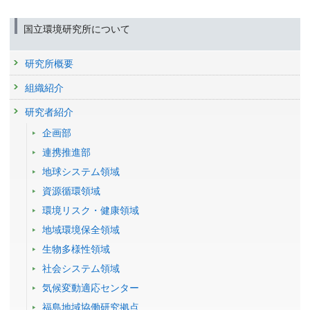
発表者 :
宮崎良太, 白石智弘,
平田竜一
, 林真智, 平野高司
Historical and future anthropogenic warming effects on
24889 : オイルパーム農園からのCH4・N2O放出量の統合的評価
学会等名称 :
日本農業気象学会2025年全国大会 (2025)
droughts, fires and fire emissions of CO2 and PM2:5 in
国立環境研究所について
予稿集名 :
同予稿集
25000 : 平成31年度GOSATシリーズを用いた温室効果ガス排出量把握精
equatorial Asia when 2015-like El Nino events occur
度改善に関する技術開発委託業務
研究発表
発表者 :
Shiogama H.(塩竈秀夫)
,
Hirata R.(平田竜一)
, Hasegawa T.,
研究所概要
気候変動がもたらす生態系攪乱が森林の炭素吸収量に与え
Fujimori S.,
Ishizaki N.(石崎紀子)
,
Chatani S.(茶谷聡)
, Watanabe M.,
25056 : 気候変動影響の観測・監視に関する研究プロジェクト
Mitchell D., Lo Y.T.E.
る影響の長期広域観測とリス クマップの構築
組織紹介
2018年度
掲載誌 :
Earth System Dynamics, 11:435-445 (2020)
発表者 :
小南裕志, 深山貴文, 溝口康子, 森下智陽, 高梨聡, 北村兼三, 清水
24291 : マルチスケールGHG変動評価システム構築と緩和策評価に関す
貴範, 吉藤奈津子, 安田幸生, 勝島隆史, 平田晶子, 岩健太,
平田竜一
,
高橋
研究者紹介
査読付き 原著論文
る研究
善幸
, 前田高尚, 亀崎和輝, 石戸谷重之, 村山昌平, 斎藤琢
Environmental Controls of Diffusive and EbullitiveMethane
企画部
学会等名称 :
日本農業気象学会2025年全国大会 (2025)
24315 : 地球環境の戦略的モニタリングの実施、地球環境データベースの
Emissions at a Subdaily Time Scale inthe Littoral Zone of a
予稿集名 :
同予稿集
整備、地球環境研究支援
連携推進部
Midlatitude Shallow Lake
研究発表
地球システム領域
発表者 :
Taoka T., Iwata H.,
Hirata R.(平田竜一)
,
Takahashi Y.(高橋善幸)
,
24473 : メタンの合理的排出削減に資する東アジアの起源別収支監視と評
Change in Energy Balance of a Vegetative Ecosystem
Miyabara Y., Itoh M.
価システムの構築
資源循環領域
during Secondary Succession after Stand-replacing
掲載誌 :
Journal of Geophysical Research: Biogeosciences,
24548 : 陸域モニタリング
環境リスク・健康領域
125:e2020JG005753 (2020)
Disturbance in Northern Japan
発表者 :
Takagi H., Hirano T.,
Hirata R.(平田竜一)
, Ide R.(井手玲子),
地域環境保全領域
24550 : オイルパーム農園からのCH4･N2O放出量の統合的評価
査読付き 原著論文
Takahashi Y.(高橋善幸)
Temporal and spatial variations in methane emissions from
生物多様性領域
学会等名称 :
AsiaFlux conference 2025 (2025)
2017年度
the littoral zone of a shallow mid-latitude lake with steady
予稿集名 :
Abstracts
23837 : マルチスケールGHG変動評価システム構築と緩和策評価に関す
社会システム領域
methane bubble emission areas
る研究
研究発表
気候変動適応センター
発表者 :
Iwata H., Nakazawa K., Sato H., Itoh M., Miyabara Y.,
Hirata R.
Biogeographical characteristics and formation mechanisms
23923 : メタンの合理的排出削減に資する東アジアの起源別収支監視と評
(平田竜一)
,
Takahashi Y.(高橋善幸)
, Tokida T., Endo R.
福島地域協働研究拠点