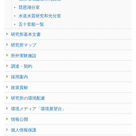
価システムの構築
of terrestrial ecosystem carbon storage and fluxes in
掲載誌 :
Agricultural and Forest Meteorology, 295:108184 (2020)
琵琶湖分室
Northeast Asia
24062 : 陸域モニタリング
査読付き 原著論文
発表者 :
水道水質研究和光分室
Takagi K., Park J., Ueyama M., Takao Y., Yamamoto Y., Chen Z.,
Carbon dioxide balance of an oil palm plantation established
Hirata R.(平田竜一)
24135 : ボルネオの熱帯泥炭林における炭素動態の広域評価システムの開
五十音順一覧
on tropical peat
学会等名称 :
AsiaFlux conference 2025 (2025)
発
発表者 :
Kiew F.,
Hirata R.(平田竜一)
, Hirata T., Wong G.X., Aries E.B.,
予稿集名 :
Abstracts
研究所基本文書
Kemudang K., Wenceslaus J., San L.K., Melling L.
24136 : オイルパーム農園からのCH4･N2O放出量の統合的評価
研究発表
掲載誌 :
Agricultural and Forest Meteorology, 295:108189 (2020)
研究所マップ
Continuous Forest Monitoring with Tower-Mounted LiDAR: A
2016年度
査読付き 原著論文
23399 : マルチスケールGHG変動評価システム構築と緩和策評価に関す
Feasibility Assessment for Detecting Seasonal Variability
所外実験施設
A Bornean peat swamp forest is a net source of carbon
る研究
発表者 :
Hirata R.(平田竜一)
, Habura B., Yamao Y.(山尾幸夫), Hirano T.
dioxide to the atmosphere
調達・契約
学会等名称 :
AsiaFlux conference 2025 (2025)
23588 : ボルネオの熱帯泥炭林における炭素動態の広域評価システムの開
発表者 :
Tang A.C.I., Melling L., Stoy P.C., Musin K.K., Aeies E.B., Waili
予稿集名 :
Abstracts
発
採用案内
J.W., Shimizu M., Poulter B.,
Hirata R.(平田竜一)
研究発表
掲載誌 :
Global Change Biology, 26:6931-6944 (2020)
23664 : 陸域モニタリング
政策貢献
パームオイル製造廃水を処理するポンドの有機物濃度と温
査読付き 原著論文
室効果ガス発生量の変化
23678 : 統合的観測解析システムの構築による全球・アジア太平洋の炭素
研究所の環境配慮
Methane budget of East Asia, 1990-2015: A bottom-up
循環の変化の早期検出
発表者 :
小野寺崇
,
高橋善幸
,
仁科一哉
,
平田竜一
, Joseph W., Frankie K.,
evaluation
Guan W., Zufaqar S., Lulie M.
環境メディア「環境展望台」
2015年度
発表者 :
Ito A.(伊藤昭彦),
Tohjima Y.(遠嶋康徳)
,
Saito T.(斉藤拓也)
,
学会等名称 :
土木学会全国大会第79回年次学術講演会 (2024)
22992 : 温室効果ガス等の濃度変動特性の解明とその将来予測に関する研
Umezawa T.(梅澤拓)
, Hajima T.,
Hirata R.(平田竜一)
,
Saito M.(齊藤誠)
,
予稿集名 :
同予稿集, (VII-90)
情報公開
究
Terao Y.(寺尾有希夫)
研究発表
掲載誌 :
Science of the Total Environment, 676:40-52 (2019)
個人情報保護
23224 : 統合的観測解析システムの構築による全球・アジア太平洋の炭素
衛星リモートセンシングによる東南アジアの土地利用変化