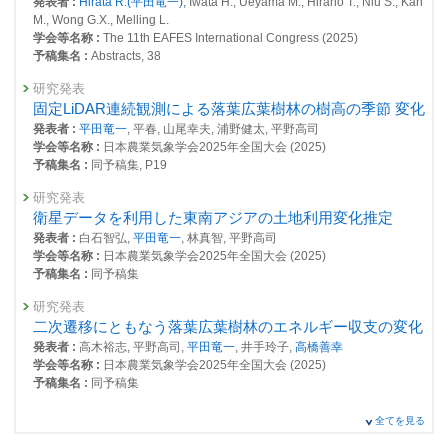
発表者 :
Hirata R.(平田竜一)
, Iwata H., Ueyama M., Hirano T., Niu S., Kan
25122 : 衛星観測センター
Niwa Y.(丹羽洋介)
, Saito K., Steinbacher M., Worthy D.,
Matsunaga T.(松
M., Wong G.X., Melling L.
永恒雄)
学会等名称 :
The 11th EAFES International Congress (2025)
25128 : マルチスケールGHG変動評価システム構築と緩和策評価に関す
掲載誌 :
Biogeosciences, 19(7):2059-2078 (2022)
予稿集名 :
Abstracts, 38
る研究
査読付き 原著論文
研究発表
25281 : 令和２年度GOSATシリーズを用いた温室効果ガス排出量把握精
New Inventories of Global Carbon Dioxide Emissions
固定LiDAR連続観測による落葉広葉樹林の樹高の季節 変化
度改善に関する技術開発委託業務
through Biomass Burning in 2001-2020
発表者 :
平田竜一
, 平春, 山尾幸夫, 浦野健太, 平野高司
25321 : 陸域モニタリング
学会等名称 :
日本農業気象学会2025年全国大会 (2025)
発表者 :
Shiraishi T.,
Hirata R.(平田竜一)
, Hirano T.
予稿集名 :
同予稿集, P19
掲載誌 :
Remote Sensing, 13(10):1914 (2021)
25432 : 気候変動影響の観測・監視に関する研究プロジェクト
研究発表
査読付き 原著論文
25451 : 熱帯泥炭林のオイルパーム農園への転換による生態系機能の変化
衛星データを利用した東南アジアの土地利用変化推定
Estimation of carbon dioxide emissions from the megafires
と大気環境への影響
発表者 :
白石智弘,
平田竜一
, 林真智, 平野高司
of Australia in 2019–2020
学会等名称 :
日本農業気象学会2025年全国大会 (2025)
2019年度
発表者 :
Shiraishi T.,
Hirata R.(平田竜一)
予稿集名 :
同予稿集
24708 : マルチスケールGHG変動評価システム構築と緩和策評価に関す
掲載誌 :
Scientific Reports , 11:8267 (2021)
る研究
研究発表
査読付き 原著論文
二次遷移にともなう落葉広葉樹林のエネルギー収支の変化
24745 : 地球環境の戦略的モニタリングの実施、地球環境データベースの
How do land use practices affect methane emissions from
整備、地球環境研究支援
発表者 :
高木裕志, 平野高司,
平田竜一
, 井手玲子,
高橋善幸
tropical peat ecosystems?
学会等名称 :
日本農業気象学会2025年全国大会 (2025)
発表者 :
Wong G.X.,
Hirata R.(平田竜一)
, Hirano T., Kiew F., Aeries E.B.,
24772 : メタンの合理的排出削減に資する東アジアの起源別収支監視と評
予稿集名 :
同予稿集
Musin K.K., Waili J.W., Lo K.S., Melling L.
価システムの構築
掲載誌 :
Agricultural and Forest Meteorology, 282-283:107869 (2020)
研究発表
全てを見る
24888 : 陸域モニタリング
東南アジアの熱帯泥炭地における降水量と地下水位の変動
査読付き 原著論文