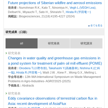
Future projections of Siberian wildfire and aerosol emissions
と大気環境への影響
発表者 :
Nurrohman R.K., Kato T., Ninomiya H.,
Vegh L.(VEGH Lea)
,
26358 : 陸域モニタリング
Delbart N., Miyauchi T., Sato H., Shiraishi T.,
Hirata R.(平田竜一)
掲載誌 :
Biogeosciences, 21(18):4195-4227 (2024)
2021年度
25498 : 気候変動・大気質研究プログラム
査読付き 原著論文
全てを見る
Dissolved N2O concentrations in oil palm plantation
研究成果（口頭）
25506 : 地球規模における自然起源及び人為起源GHG吸収・排出量の定
drainage in a peat swamp of Malaysia Author links open
量的評価
overlay panel
all
研究発表
研究講演
25507 : 地域・国・都市規模における人為起源SLCF及びGHG排出量の定
発表者 :
Nishina K.(仁科一哉)
, Melling L., Toyoda S., Itoh M., Terajima K.,
量的評価
Waili J.W.B., Wong G.X., Kiew F., Aeries E.B.,
Hirata R.(平田竜一)
,
Takahashi Y.(高橋善幸)
研究発表
,
Onodera T.(小野寺崇)
25556 : 衛星観測に関する事業
掲載誌 :
Science of The Total Environment, 872:162062 (2023)
Changes in water quality and greenhouse gas emissions in
a pond system for treatment of palm oil mill effluent (POME)
25655 : 地球システム分野の先見的・先端的な基礎研究
査読付き 原著論文
発表者 :
Onodera T.(小野寺崇)
,
Takahashi Y.(高橋善幸)
,
Nishina K.(仁科
Carbon dioxide emissions through land use change, fire,
一哉)
,
Hirata R.(平田竜一)
, Waili J.W. , Kiew F. , Wong G.X., Melling L.
25824 : 陸域モニタリング
and oxidative peat decomposition in Borneo
学会等名称 :
12th IWA International Symposium on Waste Management
発表者 :
Shiraishi T.,
Hirata R.(平田竜一)
, Hayashi M., Hirano T.
25885 : 熱帯泥炭林のオイルパーム農園への転換による生態系機能の変化
Problems in Agro-Industries- AGRO'2025 (2025)
掲載誌 :
Scientific Reports volume, 13(13067): (2023)
と大気環境への影響
予稿集名 :
Abstracts
査読付き 原著論文
2020年度
研究発表
25113 : 地球環境の戦略的モニタリングの実施、地球環境データベースの
Sensitivity of biomass burning emissions estimates to land
Eddy covariance observations of terrestrial carbon flux in
整備、地球環境研究支援
surface information
Asia: recent development of AsiaFlux
発表者 :
Saito M.(齊藤誠)
, Shiraishi T.(白石知弘),
Hirata R.(平田竜一)
,