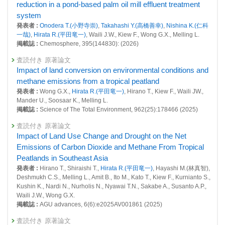
reduction in a pond-based palm oil mill effluent treatment
26450 : 地球システム分野の先見的・先端的な基礎研究
system
発表者 :
Onodera T.(小野寺崇)
,
Takahashi Y.(高橋善幸)
,
Nishina K.(仁科
26459 : 衛星観測に関する事業
一哉)
,
Hirata R.(平田竜一)
, Waili J.W., Kiew F., Wong G.X., Melling L.
掲載誌 :
Chemosphere, 395(144830): (2026)
26587 : 陸域モニタリング
査読付き 原著論文
26593 : 気候変動がもたらす生態系攪乱が森林の炭素吸収量に与える影響
Impact of land conversion on environmental conditions and
の長期広域観測とリスクマップの構築
methane emissions from a tropical peatland
26746 : 熱帯泥炭林のオイルパーム農園への転換による生態系機能の変化
発表者 :
Wong G.X.,
Hirata R.(平田竜一)
, Hirano T., Kiew F., Waili JW.,
と大気環境への影響
Mander U., Soosaar K., Melling L.
掲載誌 :
Science of The Total Environment, 962(25):178466 (2025)
2022年度
25964 : 気候変動・大気質研究プログラム
査読付き 原著論文
Impact of Land Use Change and Drought on the Net
25965 : 地球規模における自然起源及び人為起源GHG吸収・排出量の定
Emissions of Carbon Dioxide and Methane From Tropical
量的評価
Peatlands in Southeast Asia
25966 : 地域・国・都市規模における人為起源SLCF及びGHG排出量の定
発表者 :
Hirano T., Shiraishi T.,
Hirata R.(平田竜一)
, Hayashi M.(林真智),
量的評価
Deshmukh C.S., Melling L., Amit B., Ito M., Kato T., Kiew F., Kurnianto S.,
Kushin K., Nardi N., Nurholis N., Nyawai T.N., Sakabe A., Susanto A.P.,
26006 : 地球システム分野の先見的・先端的な基礎研究
Waili J.W., Wong G.X.
掲載誌 :
AGU advances, 6(6):e2025AV001861 (2025)
26023 : 衛星観測に関する事業
査読付き 原著論文
26355 : 熱帯泥炭林のオイルパーム農園への転換による生態系機能の変化