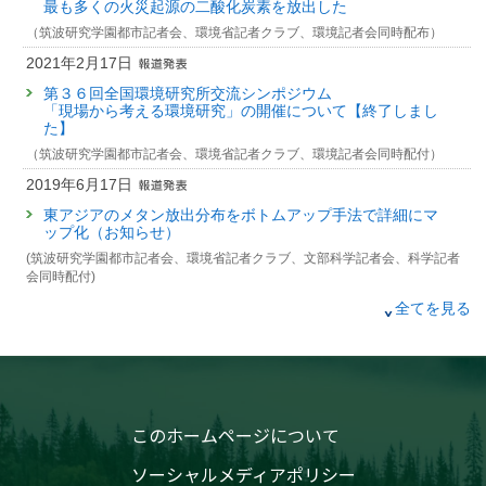
学会等名称 :
日本農業気象学会2023年全国大会 (2023)
最も多くの火災起源の二酸化炭素を放出した
Melling L., Aeries E.B., Lo K.S., Musin K.K., Waili J.W., Wong G.X., Ishii Y.
究
予稿集名 :
同予稿集, 130
掲載誌 :
Agriculture, Ecosystems and Environment, 254(15):202-
（筑波研究学園都市記者会、環境省記者クラブ、環境記者会同時配布）
212 (2018)
21922 : 陸域モニタリング
研究発表
2021年2月17日
浅い富栄養湖からのメタン放出の経年変動の制御要因
査読付き 原著論文
22138 : 平成24年度温室効果ガス観測技術衛星(GOSAT)観測・データ処
第３６回全国環境研究所交流シンポジウム
発表者 :
山田基, 岩田拓記, 宮原裕一, 朴虎東, 澤野耕平,
平田竜一
,
高橋善
理技術開発業務
Micrometeorological measurement of methane flux above a
「現場から考える環境研究」の開催について【終了しまし
幸
, 伊藤雅之
た】
tropical peat swamp forest
学会等名称 :
日本農業気象学会関東甲信越支部2023年度例会 (2023)
発表者 :
Wong G.X.,
Hirata R.(平田竜一)
, Hirano T., Kiew F., Aeries E.B.,
（筑波研究学園都市記者会、環境省記者クラブ、環境記者会同時配付）
予稿集名 :
日本農業気象学会関東甲信越支部2023年度例会 一般講演要旨
Musin K.K., Waili J.W., Lo K.S., Melling L.
集, 4
2019年6月17日
掲載誌 :
Agricultural and Forest Meteorology, 256-257(15):353-
361 (2018)
研究発表
東アジアのメタン放出分布をボトムアップ手法で詳細にマ
ップ化（お知らせ）
Seven-year variability in methane release from a shallow
査読付き 原著論文
(筑波研究学園都市記者会、環境省記者クラブ、文部科学記者会、科学記者
eutrophic lake in Japan
Partitioning Eddy-Covariance Methane Fluxes from a
会同時配付)
発表者 :
Yamada M., Iwata H., Park H.D., Sawano K.,
Hirata R.(平田竜
Shallow Lake into Diffusive and Ebullitive Fluxes
一)
,
Takahashi Y.(高橋善幸)
2018年11月1日
全てを見る
発表者 :
Iwata H.,
Hirata R.(平田竜一)
,
Takahashi Y.(高橋善幸)
, Miyabara
学会等名称 :
AsiaFlux Conference 2023 (2023)
Y., Itoh M., Iizuka K.
受賞のお知らせ ～
予稿集名 :
Abstracts
掲載誌 :
Boundary-Layer Meteorology, 169(3):413-428 (2018)
CONG Richao特別研究員・伊藤室長・平田主任研究員・齊
藤主任研究員・MAKSYUTOV高度技能員がBest Poster
研究発表
査読付き 原著論文
Honorary Mention Certificateを受賞
An approach to estimate forest NEP including ecosystem
Energy balance and evapotranspiration changes in a larch
disturbances using long-term flux observation in Japan
このホームページについて
forestcaused by severe disturbance during an early
発表者 :
Kominami Y., Hirata A., Iwasaki K., Katsushima T., Kitamura K.,
secondary succession
Matsui T., Miyama T., Mizoguchi Y., Mrishita T., Shimizu T., Takanashi S.,
ソーシャルメディアポリシー
発表者 :
Hirano T., Suzuki K.,
Hirata R.(平田竜一)
Yasuda Y., Yoshifuji N.,
Hirata R.(平田竜一)
,
Takahashi Y.(高橋善幸)
,