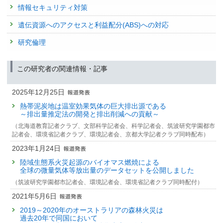
循環の変化の早期検出
査読付き 原著論文
の把握
情報セキュリティ対策
Uncertainty Analysis on Global Greenhouse Gas
発表者 :
白石知弘,
平田竜一
, 林真智, 平野高司
23249 : 陸域モニタリング
Inventories from Anthropogenic Sources
遺伝資源へのアクセスと利益配分(ABS)への対応
学会等名称 :
日本農業気象学会2024年全国大会 (2024)
23252 : ボルネオの熱帯泥炭林における炭素動態の広域評価システムの開
発表者 :
Cong R.(CONG Richao),
Saito M.(齊藤誠)
,
Hirata R.(平田竜一)
,
予稿集名 :
日本農業気象学会2024年全国大会講演要旨, 163
研究倫理
発
Ito A.(伊藤昭彦), Maksyutov S.(Shamil Maksyutov)
研究発表
掲載誌 :
International Journal of Environmental Pollution and
23270 : アジア地域におけるチャンバー観測ネットワークの活用による森
固定LiDARを用いた落葉広葉樹林の点群データの季節変化
Remediation , 7:1-8 (2019)
林土壌CO2フラックスの定量的評価
この研究者の関連情報・記事
発表者 :
平田竜一
, 平春, 山尾幸夫, 浦野健太, 平野高司
書籍
学会等名称 :
日本農業気象学会2024年全国大会 (2024)
2014年度
−
予稿集名 :
日本農業気象学会2024年全国大会講演要旨, 116
2025年12月25日
22580 : 温室効果ガス等の濃度変動特性の解明とその将来予測に関する研
発表者 :
Iizumi T.,
Hirata R.(平田竜一)
, Matsuda R.
究
研究発表
掲載誌 :
熱帯泥炭地は温室効果気体の巨大排出源である
Adaptation to Climate Change in Agriculture (2019)
～排出量推定法の開発と排出削減への貢献～
GOSATシリーズによる全球炭素収支推定
22638 : 陸域モニタリング
査読付き 原著論文
発表者 :
齊藤誠
,
丹羽洋介
, 高木宏志, 村上和隆, 亀井秋秀,
佐伯田鶴
, 白石
（北海道教育記者クラブ、文部科学記者会、科学記者会、筑波研究学園都市
CO2 balance of a secondary tropical peat swamp forest in
知弘,
野田響
,
平田竜一
,
森野勇
,
八代尚
,
吉田幸生
, Shamil Maksyutov,
松永
記者会、環境省記者クラブ、環境記者会、京都大学記者クラブ同時配布）
2013年度
Sarawak, Malaysia
恒雄
22164 : 温室効果ガス等の濃度変動特性の解明とその将来予測に関する研
2023年1月24日
学会等名称 :
日本農業気象学会 (2023)
究
発表者 :
Kiew F.,
Hirata R.(平田竜一)
, Hirano T., Wong G.X., Aeries E.B.,
予稿集名 :
日本農業気象学会2023年全国大会講演要旨
Musin K.K., Waili J.W., Lo K.S., Shimizu M., Melling L.
陸域生態系火災起源のバイオマス燃焼による
22390 : 窒素動態を取り入れた陸域生態系CO2収支の高精度評価手法の
全球の微量気体等放出量のデータセットを公開しました
掲載誌 :
Agricultural and Forest Meteorology, 248(15):494-501 (2018)
研究発表
開発
（筑波研究学園都市記者会、環境記者会、環境省記者クラブ同時配付）
各種熱帯泥炭林のCO2/CH4フラックスの比較
査読付き 原著論文
22391 : 陸域モニタリング
2021年5月6日
Soil carbon dioxide emissions due to oxidative peat
発表者 :
平田竜一
, 平野高司, 大久保晋治郎, Guan Xhuan Wong, Frankie
Kiew, Edward Baran Aeries, Kevin Kemudang Musin, Joseph
decomposition in an oil palm plantation on tropical peat
2019～2020年のオーストラリアの森林火災は
2012年度
Wenceslaus Waili, Kim San Lo, Lulie Melling
過去20年で同国において
発表者 :
Ishikura K., Hirano T., Okimoto Y.,
Hirata R.(平田竜一)
, Kiew F.,
21735 : 温室効果ガス等の濃度変動特性の解明とその将来予測に関する研