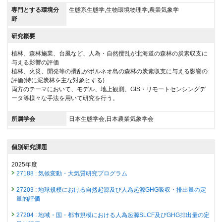
専門とする環境分
生態系生態学,生物環境物理学,農業気象学
野
研究概要
植林、森林施業、台風など、人為・自然攪乱が北海道の森林の炭素収支に
与える影響の評価
植林、火災、開発等の攪乱がボルネオ島の森林の炭素収支に与える影響の
評価(特に泥炭林を主な対象とする)
両方のテーマにおいて、モデル、地上観測、GIS・リモートセンシングデ
ータ等様々な手法を用いて研究を行う。
所属学会
日本生態学会,日本農業気象学会
個別研究課題
2025年度
27188 : 気候変動・大気質研究プログラム
27203 : 地球規模における自然起源及び人為起源GHG吸収・排出量の定
量的評価
27204 : 地域・国・都市規模における人為起源SLCF及びGHG排出量の定