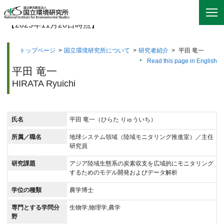
【2025年11月20日時点】
トップページ
>
国立環境研究所について
>
研究者紹介
>
平田 竜一
Read this page in English
平田 竜一
HIRATA Ryuichi
氏名
平田 竜一（ひらた りゅういち）
所属／職名
地球システム領域（陸域モニタリング推進室）／主任
研究員
研究課題
アジア陸域生態系の炭素収支を広域的にモニタリング
するためのモデル開発およびデータ解析
学位の種類
農学博士
専門とする学問分
生物学,物理学,農学
野