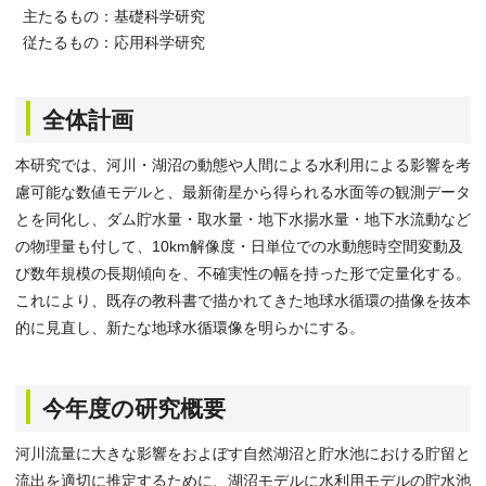
主たるもの：基礎科学研究
従たるもの：応用科学研究
全体計画
本研究では、河川・湖沼の動態や人間による水利用による影響を考
慮可能な数値モデルと、最新衛星から得られる水面等の観測データ
とを同化し、ダム貯水量・取水量・地下水揚水量・地下水流動など
の物理量も付して、10km解像度・日単位での水動態時空間変動及
び数年規模の長期傾向を、不確実性の幅を持った形で定量化する。
これにより、既存の教科書で描かれてきた地球水循環の描像を抜本
的に見直し、新たな地球水循環像を明らかにする。
今年度の研究概要
河川流量に大きな影響をおよぼす自然湖沼と貯水池における貯留と
流出を適切に推定するために、湖沼モデルに水利用モデルの貯水池