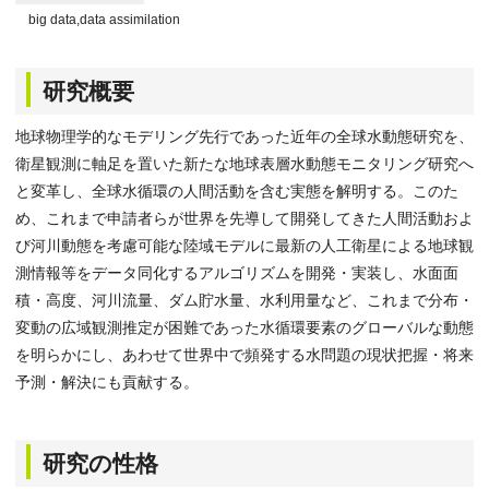
big data,data assimilation
研究概要
地球物理学的なモデリング先行であった近年の全球水動態研究を、
衛星観測に軸足を置いた新たな地球表層水動態モニタリング研究へ
と変革し、全球水循環の人間活動を含む実態を解明する。このた
め、これまで申請者らが世界を先導して開発してきた人間活動およ
び河川動態を考慮可能な陸域モデルに最新の人工衛星による地球観
測情報等をデータ同化するアルゴリズムを開発・実装し、水面面
積・高度、河川流量、ダム貯水量、水利用量など、これまで分布・
変動の広域観測推定が困難であった水循環要素のグローバルな動態
を明らかにし、あわせて世界中で頻発する水問題の現状把握・将来
予測・解決にも貢献する。
研究の性格