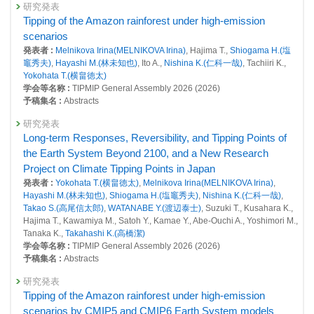
研究発表
26674 : 適応計画策定支援のための統合データベース構築と分析ツールの
査読付き 原著論文
Tipping of the Amazon rainforest under high-emission
開発
Combined emergent constraints on future extreme
scenarios
precipitation changes
26683 : 温暖化レベルの理解と予測不確実性の低減
発表者 :
Melnikova Irina(MELNIKOVA Irina)
, Hajima T.,
Shiogama H.(塩
発表者 :
Shiogama H.(塩竈秀夫)
,
Hayashi M.(林未知也)
,
Hirota N.(廣田渚
竈秀夫)
,
Hayashi M.(林未知也)
, Ito A.,
Nishina K.(仁科一哉)
, Tachiiri K.,
郎)
,
Ogura T.(小倉知夫)
, Kim H., Watanabe M.
26736 : 知的研究基盤整備：気候変動適応分野における体系的モニタリン
Yokohata T.(横畠徳太)
掲載誌 :
Nature Communications, 16(5293): (2025)
グ、影響予測・適応情報整備ならびにツール開発
学会等名称 :
TIPMIP General Assembly 2026 (2026)
予稿集名 :
Abstracts
査読付き 原著論文
2022年度
The Detection and Attribution Model Intercomparison Project
25964 : 気候変動・大気質研究プログラム
研究発表
(DAMIP v2.0) contribution to CMIP7
Long-term Responses, Reversibility, and Tipping Points of
25967 : 最新の排出量評価等を考慮した気候・大気質変動の再現及び将来
発表者 :
Gillett G.P., Simpson I.R. , Hegerl G., Knutti R., Mitchell D., Ribes
the Earth System Beyond 2100, and a New Research
予測の高精度化
A.,
Shiogama H.(塩竈秀夫)
, Stone D., Tebaldi C., Wolski P., Zhang W.,
Project on Climate Tipping Points in Japan
Arora V.K.
25984 : 脱炭素・持続社会研究プログラム
発表者 :
Yokohata T.(横畠徳太)
,
Melnikova Irina(MELNIKOVA Irina)
,
掲載誌 :
Geoscientific Model Development, 18:4399-4416 (2025)
Hayashi M.(林未知也)
,
Shiogama H.(塩竈秀夫)
,
Nishina K.(仁科一哉)
,
25985 : 地球規模の脱炭素と持続可能性の同時達成に関する研究プロジェ
Takao S.(高尾信太郎)
,
WATANABE Y.(渡辺泰士)
, Suzuki T., Kusahara K.,
査読付き 原著論文
クト
Hajima T., Kawamiya M., Satoh Y., Kamae Y., Abe-Ouchi A., Yoshimori M.,
Amazon dieback beyond the 21st century under high-
Tanaka K.,
Takahashi K.(高橋潔)
25987 : 持続社会における将来世代考慮レジームの構築研究プロジェクト
emission scenarios by Earth System models
学会等名称 :
TIPMIP General Assembly 2026 (2026)
発表者 :
Melnikova Irina(MELNIKOVA Irina)
, Hajima T.,
Shiogama H.(塩
予稿集名 :
Abstracts
26002 : 気候変動影響評価手法の高度化に関する研究
竈秀夫)
,
Hayashi M.(林未知也)
, Ito A.,
Nishina K.(仁科一哉)
, Tachiiri K.,
Yokohata T.(横畠徳太)
研究発表
26006 : 地球システム分野の先見的・先端的な基礎研究
掲載誌 :
communications earth & environment, 6(670): (2025)
Tipping of the Amazon rainforest under high-emission
26060 : 世界を対象としたネットゼロ排出達成のための気候緩和策及び持
scenarios by CMIP5 and CMIP6 Earth System models