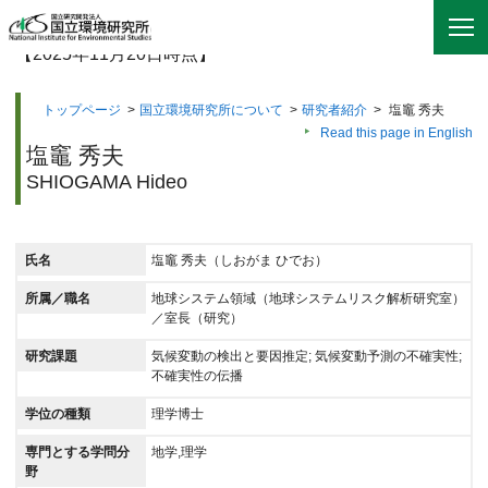
【2025年11月20日時点】
トップページ
>
国立環境研究所について
>
研究者紹介
>
塩竈 秀夫
Read this page in English
塩竈 秀夫
SHIOGAMA Hideo
氏名
塩竈 秀夫（しおがま ひでお）
所属／職名
地球システム領域（地球システムリスク解析研究室）
／室長（研究）
研究課題
気候変動の検出と要因推定; 気候変動予測の不確実性;
不確実性の伝播
学位の種類
理学博士
専門とする学問分
地学,理学
野