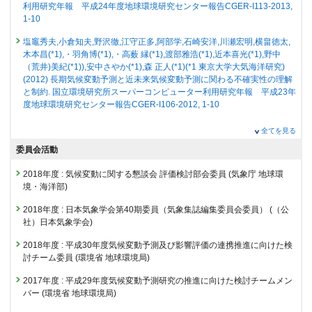
T.(横畠徳太)
25129 : 気候変動予測・影響・対策の統合評価を基にした地球規模の気候
研究発表
利用研究年報 平成24年度地球環境研究センター報告CGER-I113-2013,
掲載誌 :
Communications Earth & Environment, 5(594): (2024)
変動リスクに関する研究
地球温暖化に伴うエルニーニョ南方振動の複合的な変化
1-10
発表者 :
林未知也
,
横畠徳太
,
小倉知夫
,
塩竈秀夫
, Stuecker M.F., Zhao S.,
査読付き 原著論文
25186 : 世界を対象としたネットゼロ排出達成のための気候緩和策及び持
塩竈秀夫,小倉知夫,野沢徹,江守正多,阿部学,石崎安洋,川瀬宏明,横畠徳太,
Jin F.-F.
続可能な開発
Evaluation of the spatial characteristics of climate scenarios
木本昌(*1),・羽角博(*1),・高薮 縁(*1),渡部雅浩(*1),近本喜光(*1),野中
学会等名称 :
環境研究総合推進費2-2401「日本・アジア太平洋地域の将
based on statistical and dynamical downscaling for impact
（荒井)美紀(*1)),安中さやか(*1),森 正人(*1)(*1 東京大学大気海洋研究)
来変化に関わる複合的な極端気象・気候現象の定量化と理解」2025年度
25251 : 高解像度モデルによる水蒸気とオゾン層破壊物質の下部成層圏へ
(2012) 長期気候変動予測と近未来気候変動予測に関わる不確実性の理解
assessments in Japan
プロジェクト会合 (2025)
の輸送プロセスの解明
と制約. 国立環境研究所スーパーコンピューター利用研究年報 平成23年
予稿集名 :
なし
発表者 :
Ishizaki N.(石崎紀子)
,
Shiogama H.(塩竈秀夫)
,
Hanasaki N.(花崎
度地球環境研究センター報告CGER-I106-2012, 1-10
直太)
,
Takahashi K.(高橋潔)
, Nakaegawa T.
25316 : 気候感度に関する不確実性の理解と低減
研究発表
掲載誌 :
International Journal of Climatology (2023)
塩竈秀夫,小倉知夫,野沢徹,江守正多,長谷川聡,阿部学,石崎安洋,川瀬宏明,
ENSO changes until the 25th century under multiple global
全てを見る
25327 : 気候変動影響評価手法の高度化に関する研究
横畠徳太,木本昌秀(*1),羽角博康(*1),高薮緑(*1),渡部雅浩(*1),近本喜光
総説・解説
warming scenarios in an Earth System Model
委員会活動
(*1),野中(荒井)美紀(*1),安中さやか(*1),森正人(*1)(*1東京大大気海洋研)
25432 : 気候変動影響の観測・監視に関する研究プロジェクト
気候変動影響評価のための共通気候・社会経済シナリオ
発表者 :
Hayashi M.(林未知也)
,
Yokohata T.(横畠徳太)
,
Ogura T.(小倉知
(2011) 長期気候変動予測と近未来気候変動予測に関わる不確実性の理解
発表者 :
石崎紀子
,
花崎直太
,
塩竈秀夫
,
高橋潔
夫)
,
Shiogama H.(塩竈秀夫)
, Stuecker M.F., Zhao S., Jin F.-F.
2018年度
:
気候変動に関する懇談会 評価検討部会委員
(気象庁 地球環
と制約. 国立環境研究所スーパーコンピューター利用研究年報 平成22年
25444 : 温暖化に伴う日本域の異常天候に関するストーリーラインの影響
掲載誌 :
地球環境, 28(1):35-44 (2023)
学会等名称 :
Busan IAMAS-IACS-IAPSO Joint Assembly 2025 (2025)
境・海洋部)
度地球環境研究センター報告CGER-I099-2011, 1-9
評価・適応研究への連携研究
予稿集名 :
Abstracts, 243
査読付き 原著論文
2018年度
:
日本気象学会第40期委員（気象集誌編集委員会委員）
(（公
永島達也,野沢徹,秋吉英治,菅田誠治,塩竈秀夫,中村哲,川瀬宏明,竹村俊彦
2019年度
将来の気候変動影響情報に対する一般市民の反応の調査と
研究発表
社）日本気象学会)
(*1),須藤健悟(*2),高瀬健太郎(*2),関谷高志(*2),井上忠雄(*2),高橋正明(*3),
24709 : 気候変動予測・影響・対策の統合評価を基にした地球規模の気候
Amazon dieback beyond the 21st century by Earth System
回答者属性別分析-現世代が未経験の超極暑日の情報を用
山下陽介(*3),笛田将矢(*3),榊原篤志(*4),長谷川晃一(*4)(*1九州大応用力
変動リスクに関する研究
2018年度
:
平成30年度気候変動予測及び影響評価の連携推進に向けた検
models
学研,*2名古屋大院,*3東京大気候システム研究セ,*4(株)中電シーティーア
いて-
討チーム委員
(環境省 地球環境局)
24866 : 気候感度に関する不確実性の理解と低減
イ) (2010) 気候モデル中の物理化学諸過程の高度化及び過去 -現在気候の
発表者 :
Melnikova Irina(MELNIKOVA Irina)
,
Yokohata T.(横畠徳太)
,
発表者 :
Tasaki T.(田崎智宏)
,
Shiogama H.(塩竈秀夫)
, Kameyama Y. (亀
再現実験を通したモデルの検証. 国立環境研究所スーパーコンピューター
Shiogama H.(塩竈秀夫)
, Hajima T.,
Hayashi M.(林未知也)
, Ito A.,
Nishina
山康子)
2017年度
:
平成29年度気候変動予測研究の推進に向けた検討チームメン
24914 : 温暖化に伴う日本域の異常天候に関するストーリーラインの影響
利用研究年報 平成21年度地球環境研究センター報告CGER-I095-2010,
K.(仁科一哉)
, Tachiiri K.
掲載誌 :
土木学会論文集G（環境）, 79(26):23-26014 (2023)
バー
(環境省 地球環境局)
評価・適応研究への連携研究
1-11
学会等名称 :
Global Tipping points Conference 2025 (2025)