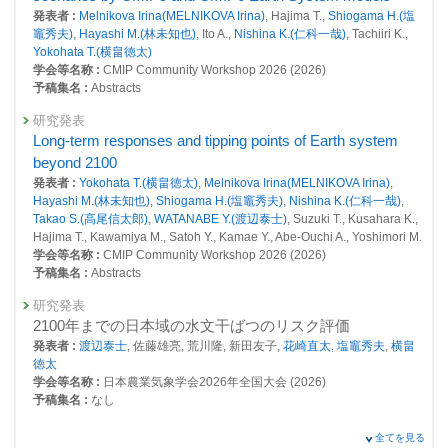
総説・解説
続可能な開発
発表者 :
Melnikova Irina(MELNIKOVA Irina)
, Hajima T.,
Shiogama H.(塩
分野横断気候変動影響モデル相互比較プロジェクトISIMIP
竈秀夫)
,
Hayashi M.(林未知也)
, Ito A.,
Nishina K.(仁科一哉)
, Tachiiri K.,
26070 : 地域気象データと先端学術による戦略的社会共創拠点
の現状
Yokohata T.(横畠徳太)
発表者 :
Hanasaki N.(花崎直太)
,
Okada M.(岡田将誌)
, Ito A.(伊藤昭彦),
学会等名称 :
CMIP Community Workshop 2026 (2026)
26126 : 降水量の将来変化予測の不確実性低減に関する研究
Satoh Y.(佐藤雄亮), Park C. Y.(Park C. Y.),
Shiogama H.(塩竈秀夫)
,
予稿集名 :
Abstracts
Hayashi M.(林未知也)
, Tsutsui J.(筒井純一), Sugiyama M.(杉山昌広),
26127 : トップダウンアプローチによる予測不確実性低減と影響評価・適
Takahashi K.(高橋潔)
,
Yokohata T.(横畠徳太)
研究発表
応研究への連携研究
掲載誌 :
水文・水資源学会誌, 38(4):290-300 (2025)
Long-term responses and tipping points of Earth system
26147 : 温暖化レベルの理解と予測不確実性の低減
beyond 2100
その他
発表者 :
Yokohata T.(横畠徳太)
,
Melnikova Irina(MELNIKOVA Irina)
,
Scenario Dependence of Future Precipitation Changes
26293 : 知的研究基盤整備：気候変動適応分野における体系的モニタリン
Hayashi M.(林未知也)
,
Shiogama H.(塩竈秀夫)
,
Nishina K.(仁科一哉)
,
グ、影響予測・適応情報整備ならびにツール開発
across Japan in CMIP6
Takao S.(高尾信太郎)
,
WATANABE Y.(渡辺泰士)
, Suzuki T., Kusahara K.,
発表者 :
Hayashi M.(林未知也)
,
Shiogama H.(塩竈秀夫)
,
Ishizaki N.(石崎
Hajima T., Kawamiya M., Satoh Y., Kamae Y., Abe-Ouchi A., Yoshimori M.
26349 : 高解像度モデルによる水蒸気とオゾン層破壊物質の下部成層圏へ
紀子)
, Wakazuki Y.
学会等名称 :
CMIP Community Workshop 2026 (2026)
の輸送プロセスの解明
掲載誌 :
Scientific Online Letters on the Atmosphere, 20:207-216 (2024)
予稿集名 :
Abstracts
2021年度
総説・解説
研究発表
25498 : 気候変動・大気質研究プログラム
気候変動の予測研究と適応の意思決定をつなぐ
2100年までの日本域の水文干ばつのリスク評価
発表者 :
Takayabu I.(高薮出),
Hanasaki N.(花崎直太)
,
Shiogama H.(塩竈
25504 : 脱炭素・持続社会研究プログラム
発表者 :
渡辺泰士
, 佐藤雄亮, 荒川隆, 新田友子,
花崎直太
,
塩竈秀夫
,
横畠
秀夫)
, Abe D.(安部大介), Ikoma E.(生駒栄司), Ishikawa Y.(石川洋一),
徳太
Emori S.(江守正多), Emori S.(江守正多), Oba A.(大塲あい), Ono T.(小埜恒
25508 : 最新の排出量評価等を考慮した気候・大気質変動の再現及び将来
学会等名称 :
日本農業気象学会2026年全国大会 (2026)
夫), Shimada T.(嶋田知英), Taura K.(田浦健朗),
Takahashi K.(高橋潔)
,
予測の高精度化
予稿集名 :
なし
Nakaegawa T.(仲江川敏之), Nakakita E.(中北英一), Nishimori M.(西森基
25532 : 地球規模の脱炭素と持続可能性の同時達成に関する研究プロジェ
貴), Hatsushika H.(初鹿宏壮), Fukuwatari K.(福渡潔),
Masago Y.(真砂佳
研究発表
全てを見る
クト