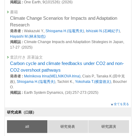
掲載誌 :
One Earth, 9(101526): (2026)
26406 : 脱炭素・持続社会研究プログラム
書籍
Climate Change Scenarios for Impacts and Adaptation
26411 : 最新の排出量評価等を考慮した気候・大気質変動の再現及び将来
Research
予測の高精度化
発表者 :
Wakazuki Y.,
Shiogama H.(塩竈秀夫)
,
Ishizaki N.(石崎紀子)
,
26436 : 気候変動影響評価手法の高度化に関する研究
Hayashi M.(林未知也)
掲載誌 :
Climate Change Impacts and Adaptation Strategies in Japan,
26438 : 地球規模の脱炭素と持続可能性の同時達成に関する研究プロジェ
17-27 (2025)
クト
査読付き 原著論文
26440 : 持続社会における将来世代考慮レジームの構築研究プロジェクト
Carbon cycle and climate feedbacks under CO2 and non-
CO2 overshoot pathways
26450 : 地球システム分野の先見的・先端的な基礎研究
発表者 :
Melnikova Irina(MELNIKOVA Irina)
, Ciais P., Tanaka K.(田中克
26511 : 降水量の将来変化予測の不確実性低減に関する研究
政),
Shiogama H.(塩竈秀夫)
, Tachiiri K.,
Yokohata T.(横畠徳太)
, Boucher
O.
26512 : トップダウンアプローチによる予測不確実性低減と影響評価・適
掲載誌 :
Earth System Dynamics, (16):257-273 (2025)
応研究への連携研究
査読付き 原著論文
全てを見る
26513 : 都市の気候リスク予測に資するアンサンブル実験の実施
Event Attribution of 2017/18 Cold Winter in Central Eurasia:
研究成果（口頭）
Insights on Model Bias Effects
26589 : 高解像度モデルによる水蒸気とオゾン層破壊物質の下部成層圏へ
発表者 :
Mori M., Imada Y.,
Shiogama H.(塩竈秀夫)
, Kosaka Y., Takahashi
の輸送プロセスの解明
all
研究発表
研究講演
C., Arai M., Kamae Y., Hasegawa A., Watanabe M., Tokinaga H.
26644 : 地域気象データと先端学術による戦略的社会共創拠点
掲載誌 :
SOLA, 21:117-123 (2025)