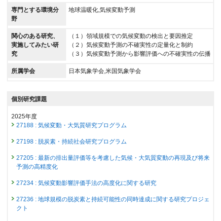
専門とする環境分
地球温暖化,気候変動予測
野
関心のある研究、
（１）領域規模での気候変動の検出と要因推定
実施してみたい研
（２）気候変動予測の不確実性の定量化と制約
究
（３）気候変動予測から影響評価への不確実性の伝播
所属学会
日本気象学会,米国気象学会
個別研究課題
2025年度
27188 : 気候変動・大気質研究プログラム
27198 : 脱炭素・持続社会研究プログラム
27205 : 最新の排出量評価等を考慮した気候・大気質変動の再現及び将来
予測の高精度化
27234 : 気候変動影響評価手法の高度化に関する研究
27236 : 地球規模の脱炭素と持続可能性の同時達成に関する研究プロジェ
クト