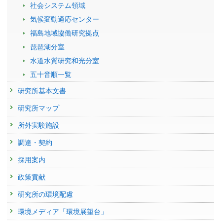
7.0 for use in climate change impact assessments.
夫)
,
Shiogama H.(塩竈秀夫)
, Stuecker M., Zhao S., Jin F.F.
solar irradiance on surface air temperatures in the early twentieth
社会システム領域
葉大学環境リモートセンシング研究センター)
2017年度
学会等名称 :
日本地球惑星科学連合2025年大会 (2025)
発表者 :
Shiogama H.(塩竈秀夫)
, Fujimori S., Hasegawa T.,
Hayashi M.
century. CGER'S SUPERCOMPUTER ACTIVITY REPORT Vol.14-2005
23836 : 気候変動予測・影響・対策の統合評価を基にした地球規模の気候
気候変動適応センター
予稿集名 :
Abstracts
(林未知也)
, Hirabayashi Y.,
Ogura T.(小倉知夫)
, Iizumi T.,
Takahashi K.(高
地球環境研究センター報告CGER-I070-2007, 25-31
2025年度
:
令和7年度気候変動による災害激甚化に関する影響評価検討委
変動リスクに関する研究
橋潔)
, Takemura T.
福島地域協働研究拠点
員会委員
(環境省 地球環境局)
研究発表
掲載誌 :
Nature Climate Change, 13:1276-1278 (2023)
Nozawa T.,Nagashima T.,Ogura T.,Yokohata T.,Okada N.,Shiogama H.
24014 : 気候感度に関する不確実性の理解と低減
Future of Amazon carbon cycle by CMIP Earth System
琵琶湖分室
(2007) CGER'S SUPERCOMPUTER MONOGRAPH REPORT VOL.12
2025年度
:
気候変動に関する懇談会 評価検討部会委員
(文部科学省 研
査読付き 原著論文
Models
Climate Change Simulations with a Coupled Ocean-Atmosphere GCM
究開発局 環境エネルギー課)
24046 : 気候変動要因推定の物理パラメータ不確実性に関する研究
水道水質研究和光分室
Emergent constraints on future precipitation changes
Called the Model for Interdisciplinary Research on Climate: MIROC. 地
発表者 :
Melnikova Irina(MELNIKOVA Irina)
,
Yokohata T.(横畠徳太)
,
五十音順一覧
発表者 :
球環境研究センター報告CGER-I073-2007, 79p.
Shiogama H.(塩竈秀夫)
, Watanabe M., Kim H.,
Hirota N.(廣田渚
Shiogama H.(塩竈秀夫)
2024年度
:
環境災害対応委員会委員
, Hajima T.,
Hayashi M.(林未知也)
(日本地球惑星科学連合)
, Ito A.,
Nishina
24072 : パリ協定気候目標と持続可能開発目標の同時実現に向けた気候政
郎)
K.(仁科一哉)
, Tachiiri K.
策の統合分析
研究所基本文書
塩竈秀夫 (2018) 地球規模の気候変動リスクを評価する, 国立環境研究所
2024年度
:
環境・資源・エネルギー分科会委員（科学技術と社会との関
掲載誌 :
Nature, 602:612-616 (2022)
学会等名称 :
Fresh Eyes on CMIP Around the World Workshop by The
ニュース, (3), p.2
係性を踏まえた中長期的に振興すべき研究テーマの抽出）
(文部科学省
24092 : HFCと温室効果ガス削減対策のオゾン層回復に対する有効性評
Fresh Eyes on CMIP Steering Group and CMIP Panel (2025)
研究所マップ
査読付き 原著論文
科学技術・学術政策研究所)
価に関する研究
予稿集名 :
-
Impacts of precipitation modeling on cloud feedback in
所外実験施設
2024年度
:
日本気象学会第43期委員
(日本気象学会)
2016年度
研究発表
MIROC6
23400 : 気候変動予測・影響・対策の統合評価を基にした地球規模の気候
共通社会経済経路における将来の日本域の水文干ばつのリ
発表者 :
Hirota N.(廣田渚郎)
, Michibata T.,
Shiogama H.(塩竈秀夫)
,
2024年度
:
環境・資源・エネルギー分科会委員
(文部科学省 科学技術・
調達・契約
変動リスクに関する研究
スク評価
Ogura T.(小倉知夫)
, Suzuki K.
学術政策研究所)
掲載誌 :
Geophysical Research Letters, 49: (2022)
発表者 :
渡辺泰士
, 佐藤雄亮, 荒川隆, 新田友子,
塩竈秀夫
,
横畠徳太
採用案内
23485 : 気候変動要因推定の物理パラメータ不確実性に関する研究
学会等名称 :
日本気象学会2025年度秋季大会 (2025)
2024年度
:
令和6年度気候変動による災害激甚化に関する影響評価検討委
その他
予稿集名 :
なし
員会委員
(環境省 地球環境局)
政策貢献
23562 : 気候感度に関する不確実性の低減化
「地球温暖化」のこと、ちゃんと知ってる？
研究発表
2023年度
:
「科学技術と社会との関係性を踏まえた中長期的に振興すべ
発表者 :
塩竈秀夫
23613 : 地球規模の気候変動リスク管理戦略の総合解析に関する研究
研究所の環境配慮
2100年を超える地球システムの長期応答・ティッピングポ
き研究テーマの抽出」における「環境・資源・エネルギー分科会」委
掲載誌 :
ニチレイグループ広報誌『OriOri』2022/夏号, 63(56):5-
2015年度
員
(文部科学省 科学技術・学術政策研究所)
11 (2022)
環境メディア「環境展望台」
イントと不可逆性
22993 : 地球温暖化に関わる地球規模リスクに関する研究