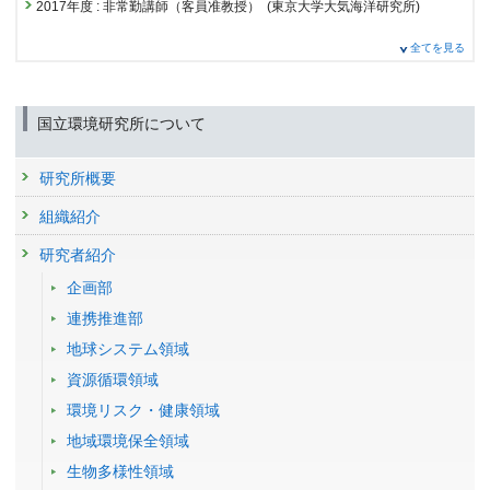
査読付き 原著論文
予稿集名 :
-
2017年度
:
非常勤講師（客員准教授）
(東京大学大気海洋研究所)
24935 : HFCと温室効果ガス削減対策のオゾン層回復に対する有効性評
永島達也,野沢徹,秋吉英治,菅田誠治,中村哲,川瀬宏明,塩竈秀夫,竹村俊彦
MIROC6 Large Ensemble (MIROC6-LE): experimental
価に関する研究
(*1),須藤健悟(*2),高瀬健太郎(*2),高橋正明(*3),山下陽介(*3),笛田将矢(*3)
研究発表
2016年度
:
日本地球惑星科学連合環境・災害対応委員会委員
(（公社）日
design and initial analyses
全てを見る
(*1九州大応用力学研,*2名古屋大院,*3東京大気候システム研究セ) (2009)
2100年を超える地球システムの長期応答と不可逆性
本地球惑星科学連合)
24975 : 気候変動影響評価手法の高度化に関する研究
発表者 :
Shiogama H.(塩竈秀夫)
, Tatebe H.,
Hayashi M.(林未知也)
, Abe
気候モデル中の物理化学諸過程の高度化及び過去 -現在気候の再現実験を
発表者 :
横畠徳太
,
MELNIKOVA Irina
,
林未知也
,
塩竈秀夫
,
仁科一哉
,
高尾
M., Arai M., Koyama H., Imada Y., Kosaka Y.,
Ogura T.(小倉知夫)
,
通したモデルの検証. 国立環境研究所スーパーコンピューター利用研究年
2016年度
:
日本気象学会第39期委員（環境災害対応委員会委員）
(（公
信太郎
, 山本彬友, 草原和弥, 羽島知洋, 河宮未知生, 佐藤雄亮, 釜江陽一, 阿
24986 : パリ協定気候目標と持続可能開発目標の同時実現に向けた気候政
Watanabe M.
報 平成20年度地球環境研究センター報告CGER-I090-2009, 1-10
社）日本気象学会)
国立環境研究所について
部彩子, 吉森正和
策の統合分析
掲載誌 :
Earth System Dynamics, 14(6):1107-1124 (2023)
学会等名称 :
日本地球惑星科学連合2025年大会 (2025)
小倉知夫,江守正多,横畠徳太,岡田直資,塩竈秀夫,野沢徹,永島達也,高田久
2015年度
:
科学技術専門家ネットワーク専門調査員
(文部科学省 科学技
24998 : 平成31 年度インドネシアにおける地方適応主流化のための気候
予稿集名 :
同予稿集
その他
美子(*1),沖大幹(*2),木本昌秀(*3),阿部彩子(*3),高薮緑(*3),羽角博康(*3),佐
術・学術政策研究所科学技術動向研究センター)
研究所概要
変動影響評価支援業務
Reconsidering the lower end of long-term climate scenarios
藤正樹(*3),岡顕(*3),柳瀬亘(*3)(*1地球環境フロンティア研究セ,*2東京大
研究発表
発表者 :
2015年度
Fujimori S., Nishiura O., Oshiro K., Hasegawa T., Shiraki H.,
:
非常勤講師（生物地球システム特別講義II）
(岡山理科大学大
生産技術研,*3東京大気候システム研究セ) (2008) 高解像度大気海洋結合
組織紹介
24999 : 平成31 年度ベトナムにおける適応計画策定に関する支援業務
Projections of Amazon dieback beyond the 21st century
Shiogama H.(塩竈秀夫)
学院総合情報研究科)
,
Takahashi K.(高橋潔)
,
Takakura J.(高倉潤也)
,
モデルを用いた気候変化実験. 国立環境研究所スーパーコンピューター利
using Earth system models
Tsuchiya K.(土屋一彬)
, Sugiyama M.,
Asayama S.(朝山慎一郎)
用研究年報 平成18年度地球環境研究センター報告CGER-I078-2008, 1-
25056 : 気候変動影響の観測・監視に関する研究プロジェクト
研究者紹介
2014年度
:
日本気象学会第38期委員（地球環境問題委員会委員）
(（公
発表者 :
Melnikova Irina(MELNIKOVA Irina)
,
Shiogama H.(塩竈秀夫)
,
掲載誌 :
PLOS CLIMATE, (16):1-5 (2023)
7
社）日本気象学会)
Hajima T.,
企画部
Hayashi M.(林未知也)
, Ito A.,
Nishina K.(仁科一哉)
, Tachiiri K.,
2018年度
査読付き 原著論文
Yokohata T.(横畠徳太)
永島達也,野沢徹,秋吉英治,山田由貴子,山下陽介,塩竈秀夫,竹村俊彦(*1),須
24292 : 気候変動予測・影響・対策の統合評価を基にした地球規模の気候
連携推進部
2014年度
:
日本地球惑星科学連合環境・災害対応委員会委員
(（公社）日
Anthropogenic warming induced intensification of summer
学会等名称 :
日本地球惑星科学連合2025年大会 (2025)
藤健悟(*2),高橋正明(*3),比連崎路夫(*3),周立波(*4)(*1九州大応用力学
変動リスクに関する研究
本地球惑星科学連合)
予稿集名 :
Abstracts
研,*2名古屋大院,*3東京大気候システム研究セ,*4中国科学院大気物理研)
地球システム領域
monsoon frontal precipitation over East Asia
24431 : HFCと温室効果ガス削減対策のオゾン層回復に対する有効性評
(2008) 気候モデル中の物理化学諸過程の高度化及び過去 -現在気候の再
発表者 :
Moon S., Utsumi N., Jeong J.H., Yoon J.H., Simon Wang S.Y.,
2019年度
:
気候変動予測及び影響評価の連携推進に向けた検討チーム委
資源循環領域
研究発表
価に関する研究
現実験を通したモデルの検証. 国立環境研究所スーパーコンピューター利
Shiogama H.(塩竈秀夫)
, Kim H.
員
(国立環境研究所気候変動適応センター)
Nonmonotonic changes in the El Nino-Southern Oscillation
用研究年報 平成19年度地球環境研究センター報告CGER-I086-2008, 1-
環境リスク・健康領域
掲載誌 :
SCIENCE ADVANCES, 9:1-9 (2023)
24459 : パリ協定気候目標と持続可能開発目標の同時実現に向けた気候政
11
under multiple scenarios until the 25th century in MIROC-
2019年度
:
客員准教授
(東京大学大気海洋研究所)
策の統合分析
地域環境保全領域
査読付き 原著論文
ES2L
Shiogama H.,Nagashima T.,Yokohata T.,Crooks Simon A.(*1),Nozawa T.
The importance of recognizing the ‘distinctiveness’ of SSP3-
2025年度
:
環境研究総合推進費に係るアドバイザーの委嘱「Emergent
生物多様性領域
発表者 :
Hayashi M.(林未知也)
,
Yokohata T.(横畠徳太)
,
Ogura T.(小倉知
24489 : 気候感度に関する不確実性の理解と低減
(*1Univ. Oxford) (2007) The influence of volcanic activity and changes in
Constraintsとしてのデータ同化による気候変化予測不確実性低減」
(千