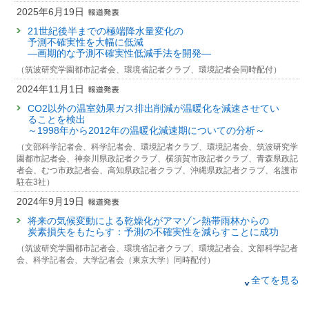
2020年度
:
客員准教授
(東京大学大気海洋研究所)
発表者 :
Shiogama H.(塩竈秀夫)
2025年6月19日
Attribution of multi-annual to decadal changes in the climate
21786 : 気候感度の物理パラメータ不確実性のメカニズム解明と制約
学会等名称 :
GEWEX-OSC 2024 (2024)
system: The Large Ensemble Single Forcing Model
21世紀後半までの極端降水量変化の
予稿集名 :
-
Intercomparison Project (LESFMIP)
予測不確実性を大幅に低減
22068 : 地球規模の気候変動リスク管理戦略の総合解析に関する研究
—画期的な予測不確実性低減手法を開発—
発表者 :
Smith D.M., Gillett N.P., Simpson I.R. , Athanasiadis P.J., Baehr
研究発表
22128 : 気候感度に関する不確実性の低減化
J., Bethke I., Bilge A.B., Bonnet R., Boucher O., Findell K.L., Gastineau
（筑波研究学園都市記者会、環境省記者クラブ、環境記者会同時配付）
Observational constraint on future carbon-climate feedback
G., Gualdi S., Hermanson L., Leung L.R., Mignot J., Müller W.A., Osprey
in the Amazon rainforest by Earth System Models
2024年11月1日
2011年度
S., Otterå O.H., Persad G.G., Scaife A.A., Schmidt G.A.,
Shiogama H.(塩
発表者 :
Melnikova Irina(MELNIKOVA Irina)
,
Yokohata T.(横畠徳太)
, Ito A.,
21293 : 地球温暖化に関わる地球規模リスクに関する研究
竈秀夫)
, Sutton R.T. , Swingedouw D., Yang S., Zhou T., Ziehn T.
CO2以外の温室効果ガス排出削減が温暖化を減速させてい
Nishina K.(仁科一哉)
, Tachiiri K.,
Shiogama H.(塩竈秀夫)
掲載誌 :
Frontiers in Climate (2022)
ることを検出
21374 : 気候感度の物理パラメータ不確実性のメカニズム解明と制約
学会等名称 :
11th International Carbon Dioxide Conference -
～1998年から2012年の温暖化減速期についての分析～
ICDC11 (2024)
その他
（文部科学記者会、科学記者会、環境記者クラブ、環境記者会、筑波研究学
21438 : 総合的気候変動シナリオの構築と伝達に関する研究
予稿集名 :
-
The Contribution of Climate Change to Increasing Extreme
園都市記者会、神奈川県政記者クラブ、横須賀市政記者クラブ、青森県政記
Ocean Warming around Japan
21486 : 高解像度大気海洋結合モデルによる近未来予測実験
者会、むつ市政記者会、高知県政記者クラブ、沖縄県政記者クラブ、名護市
研究発表
駐在3社）
発表者 :
Hayashi M.(林 未知也)
,
Shiogama H.(塩竈秀夫)
,
Ogura T.(小倉知
Emergent constraints on future climate-driven carbon
2010年度
夫)
2024年9月19日
uptake in the Amazon
20843 : 気候フィードバックの相関関係について
掲載誌 :
Geophysical Research Letters, 49: (2022)
発表者 :
Melnikova Irina(MELNIKOVA Irina)
,
Yokohata T.(横畠徳太)
, Ito A.,
将来の気候変動による乾燥化がアマゾン熱帯雨林からの
20987 : 気候・影響・土地利用モデルの統合による地球温暖化リスクの評
Nishina K.(仁科一哉)
, Tachiiri K.,
Shiogama H.(塩竈秀夫)
その他
炭素損失をもたらす：予測の不確実性を減らすことに成功
価
学会等名称 :
9th Global Energy and Water Exchanges Open Science
Assessment of CMIP6-Based Future Climate Projections
（筑波研究学園都市記者会、環境省記者クラブ、環境記者会、文部科学記者
Conference 2024 SAPPORO (2024)
Selected for Impact Studies in Japan
会、科学記者会、大学記者会（東京大学）同時配付）
20988 : 総合的気候変動シナリオの構築と伝達に関する研究
予稿集名 :
-
発表者 :
Hayashi M.(林 未知也)
,
Shiogama H.(塩竈秀夫)
2024年1月11日
全てを見る
21016 : 高解像度大気海洋結合モデルによる近未来予測実験
掲載誌 :
Scientific Online Letters on the Atmosphere, 18:96-103 (2022)
研究発表
受賞のお知らせ～
Detecting the impacts of anthropogenic greenhouse gas and
21017 : 過去の気候変化シグナルの検出とその要因推定