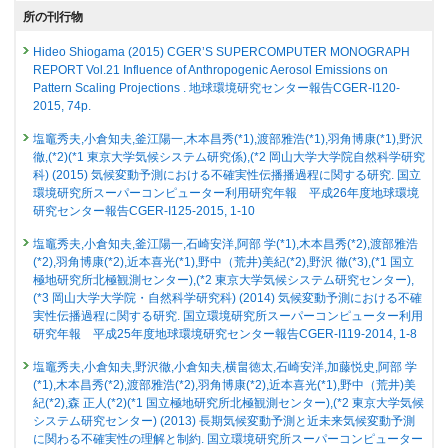
史)
, Mikami N.(三上直之), Yokoki H.(横木裕宗), Yoshikawa M.(吉川実),
Emergent constraints on future temperature, eTCRE and
所の刊行物
Watanabe M.(渡部雅浩)
remaining carbon budget under emission-driven simulations
25534 : 持続社会における将来世代考慮レジームの構築研究プロジェクト
掲載誌 :
水文・水資源学会誌, 37(2):167-176 (2024)
発表者 :
Melnikova Irina(MELNIKOVA Irina)
,
Yokohata T.(横畠徳太)
,
Hideo Shiogama (2015) CGER’S SUPERCOMPUTER MONOGRAPH
25536 : 気候変動影響評価手法の高度化に関する研究
Shiogama H.(塩竈秀夫)
その他
REPORT Vol.21 Influence of Anthropogenic Aerosol Emissions on
学会等名称 :
CMIP Community Workshop 2026 (2026)
Emergent constraints on future changes in several climate
Pattern Scaling Projections . 地球環境研究センター報告CGER-I120-
25616 : 世界を対象としたネットゼロ排出達成のための気候緩和策及び持
予稿集名 :
Abstracts
2015, 74p.
variables and extreme indices from global to regional scales
続可能な開発
発表者 :
Shiogama H.(塩竈秀夫)
,
Hayashi M.(林未知也)
,
Hirota N.(廣田渚
研究発表
塩竈秀夫,小倉知夫,釜江陽一,木本昌秀(*1),渡部雅浩(*1),羽角博康(*1),野沢
25655 : 地球システム分野の先見的・先端的な基礎研究
郎)
,
Ogura T.(小倉知夫)
気候変動が引き起こす21世紀中の世代間・世代内衡平性の
徹,(*2)(*1 東京大学気候システム研究係),(*2 岡山大学大学院自然科学研究
掲載誌 :
SOLA, 20:122-129 (2024)
変化-要因分解分析による定量的評価-
科) (2015) 気候変動予測における不確実性伝播播過程に関する研究. 国立
25674 : 知的研究基盤整備：気候変動適応分野における体系的モニタリン
環境研究所スーパーコンピューター利用研究年報 平成26年度地球環境
発表者 :
ZHANG Sailu
,
田崎智宏
,
林岳彦
,
尾上成一
,
山口臨太郎
,
高倉潤也
,
グ、影響予測・適応情報整備ならびにツール開発
査読付き 原著論文
研究センター報告CGER-I125-2015, 1-10
塩竈秀夫
,
横畠徳太
,
高橋潔
Emergent constraints on future Amazon climate change-
学会等名称 :
環境経済･政策学会2025年大会 (2025)
25727 : 気候感度に関する不確実性の理解と低減
induced carbon loss using past global warming trends
塩竈秀夫,小倉知夫,釜江陽一,石崎安洋,阿部 学(*1),木本昌秀(*2),渡部雅浩
予稿集名 :
なし
発表者 :
(*2),羽角博康(*2),近本喜光(*1),野中（荒井)美紀(*2),野沢 徹(*3),(*1 国立
Melnikova Irina(MELNIKOVA Irina)
,
Yokohata T.(横畠徳太)
, Ito A.,
25731 : 温暖化に伴う日本域の異常天候に関するストーリーラインの影響
Nishina K.(仁科一哉)
極地研究所北極観測センター),(*2 東京大学気候システム研究センター),
, Tachiiri K.,
Shiogama H.(塩竈秀夫)
研究発表
評価・適応研究への連携研究
掲載誌 :
(*3 岡山大学大学院・自然科学研究科) (2014) 気候変動予測における不確
nature communications (2024)
Impact of uncertainty in anthropogenic SLCF inventories on
実性伝播過程に関する研究. 国立環境研究所スーパーコンピューター利用
25732 : 降水量の将来変化予測の不確実性低減に関する研究
historical climate simulations: an evaluation using coupled
査読付き 原著論文
研究年報 平成25年度地球環境研究センター報告CGER-I119-2014, 1-8
atmosphere-ocean experiments
25761 : 地域気象データと先端学術による戦略的社会共創拠点
Reductions in atmospheric levels of non-CO2 greenhouse
発表者 :
塩竈秀夫,小倉知夫,野沢徹,小倉知夫,横畠徳太,石崎安洋,加藤悦史,阿部 学
Ikeda K.(池田恒平)
,
Hirota N.(廣田渚郎)
,
Shiogama H.(塩竈秀夫)
,
gases explain about a quarter of the 1998-2012 warming
25777 : 高解像度モデルによる水蒸気とオゾン層破壊物質の下部成層圏へ
Ogura T.(小倉知夫)
(*1),木本昌秀(*2),渡部雅浩(*2),羽角博康(*2),近本喜光(*1),野中（荒井)美
,
Tanimoto H.(谷本浩志)
slowdown
の輸送プロセスの解明
学会等名称 :
紀(*2),森 正人(*2)(*1 国立極地研究所北極観測センター),(*2 東京大学気候
CACTI Workshop 2025 (2025)
発表者 :
Su X.,
Shiogama H.(塩竈秀夫)
, Tanaka K.(田中克政), Tachiiri K.,
予稿集名 :
システム研究センター) (2013) 長期気候変動予測と近未来気候変動予測
-
Hajima T., Watanabe M., Kawamiya M.,
Takahashi K.(高橋潔)
,
Yokohata
2020年度
に関わる不確実性の理解と制約. 国立環境研究所スーパーコンピューター