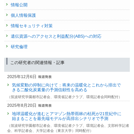
発表者 :
横畠徳太
,
MELNIKOVA Irina
,
渡辺泰士
,
林未知也
,
塩竈秀夫
,
仁科
2023年度
:
気候変動に関する懇談会 評価検討部会委員
(文部科学省 研
その他
情報公開
一哉
,
高尾信太郎
, 草原和弥, 鈴木立郎, 羽島知洋, 佐藤雄亮, 釜江陽一, 阿部
23053 : 気候変動要因推定の物理パラメータ不確実性に関する研究
究開発局環境エネルギー課)
降水量の将来変化予測の不確実性低減
彩子, 吉森正和
個人情報保護
発表者 :
塩竈秀夫
学会等名称 :
日本気象学会秋季大会 (2025)
23131 : 気候感度に関する不確実性の低減化
2023年度
:
令和5年度 気候変動による災害激甚化に関する影響評価検討
掲載誌 :
CROSS T＆T, (71):19-22 (2022)
予稿集名 :
同予稿集
委員会委員
(環境省 地球環境局気候変動適応室)
情報セキュリティ対策
23239 : 地球規模の気候変動リスク管理戦略の総合解析に関する研究
査読付き 原著論文
研究発表
2022年度
:
公益社団法人日本地球惑星科学連合環境災害対応委員会委
遺伝資源へのアクセスと利益配分(ABS)への対応
Summertime Rossby waves in climate models: substantial
気候変動が引き起こす21世紀中の世代間・世代内衡平性に
2014年度
員
(日本地球惑星科学連合)
biases in surface imprint associated with small biases in
22581 : 地球温暖化に関わる地球規模リスクに関する研究
係る要因分解分析
研究倫理
2022年度
:
令和4年度 気候変動による災害激甚化に関する影響評価検討
upper-level circulation
発表者 :
田崎智宏
,
林岳彦
,
尾上成一
,
山口臨太郎
,
高倉潤也
,
塩竈秀夫
,
横
22631 : 気候変動要因推定の物理パラメータ不確実性に関する研究
委員会委員
(環境省 地球環境局)
発表者 :
畠徳太
,
高橋潔
Luo F., Selten F., Wehrli K., Kornhuber K., Sager P.L., May W.,
Reerink T., Seneviratne S.I.,
学会等名称 :
環境科学会2024年会 (2024)
Shiogama H.(塩竈秀夫)
, Tokuda D., Kim H.,
この研究者の関連情報・記事
22634 : 気候感度に関する不確実性の低減化
2022年度
:
日本気象学会第42期委員会委員
(日本気象学会)
Coumou D.
予稿集名 :
同講演要旨集, 61
掲載誌 :
Weather and Climate Dynamics, 3(3):905-935 (2022)
22835 : 地球規模の気候変動リスク管理戦略の総合解析に関する研究
2021年度
:
令和3年度気候変動による災害激甚化に関する影響評価検討委
2025年12月6日
研究発表
員会委員
(環境省 地球環境局)
査読付き 原著論文
Scenario dependence of future precipitation around Japan
2013年度
気候変動の抑制に向けて：将来の温暖化とこれから排出で
The ExtremeX global climate model experiment:
22165 : 地球温暖化に関わる地球規模リスクに関する研究
発表者 :
Hayashi M.(林未知也)
,
Shiogama H.(塩竈秀夫)
,
Ishizaki N.(石崎
2020年度
:
日本気象学会第41期委員（松野賞候補者推薦委員会委
きる二酸化炭素量の予測信頼性を高める
紀子)
, Wakazuki Y.
investigating thermodynamic and dynamic processes
員）
(（公社）日本気象学会)
（筑波研究学園都市記者会、環境省記者クラブ、環境記者会同時配付）
22240 : 気候感度に関する不確実性の低減化
学会等名称 :
2024 UTokyo-SNU-Yonsei Joint Workshop on Earth System
contributing to weather and climate extremes
2020年度
:
日本気象学会第41期委員（気象集誌編集委員会委員）
(（公
Interaction under Changing Climate (2024)
2025年8月20日
発表者 :
Wehrli K., Luo F., Hauser M.,
Shiogama H.(塩竈秀夫)
, Tokuda
22242 : 気候感度の物理パラメータ不確実性のメカニズム解明と制約
社）日本気象学会)
予稿集名 :
-
D., Kim H., Coumou D., May W., Sager P.L., Selten F., Martius O., Vautard
地球温暖化が進むとアマゾン熱帯雨林の枯死が21世紀中に
22441 : 地球規模の気候変動リスク管理戦略の総合解析に関する研究
R., Seneviratne S.I.
始まることを最先端モデルが高排出シナリオで予測
2020年度
:
令和2年度気候変動による災害激甚化に関する影響評価検討委
研究発表
掲載誌 :
Earth System Dynamics, (13):1167-1196 (2022)
員会委員
(環境省 地球環境局総務課気候変動適応室)
（筑波研究学園都市記者会、環境省記者クラブ、環境記者会、文部科学記者
Two crucial issues in climate change impact assessments:
2012年度
会、科学記者会、大学記者会（東京大学）同時配付）
hot models and SSP3-7.0
21736 : 地球温暖化に関わる地球規模リスクに関する研究
査読付き 原著論文