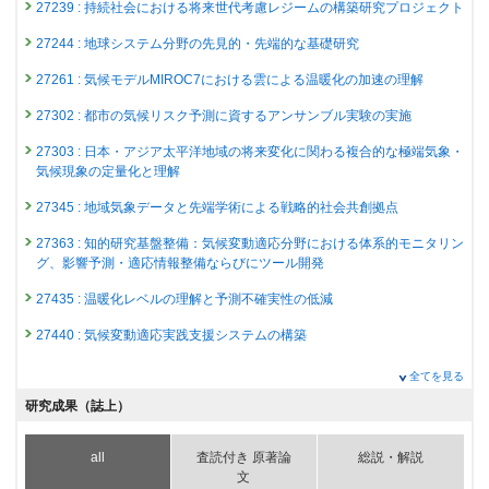
27239 : 持続社会における将来世代考慮レジームの構築研究プロジェクト
27244 : 地球システム分野の先見的・先端的な基礎研究
27261 : 気候モデルMIROC7における雲による温暖化の加速の理解
27302 : 都市の気候リスク予測に資するアンサンブル実験の実施
27303 : 日本・アジア太平洋地域の将来変化に関わる複合的な極端気象・
気候現象の定量化と理解
27345 : 地域気象データと先端学術による戦略的社会共創拠点
27363 : 知的研究基盤整備：気候変動適応分野における体系的モニタリン
グ、影響予測・適応情報整備ならびにツール開発
27435 : 温暖化レベルの理解と予測不確実性の低減
27440 : 気候変動適応実践支援システムの構築
2024年度
全てを見る
26799 : 気候変動・大気質研究プログラム
研究成果（誌上）
26811 : 脱炭素・持続社会研究プログラム
all
査読付き 原著論
総説・解説
26818 : 最新の排出量評価等を考慮した気候・大気質変動の再現及び将来
文
予測の高精度化