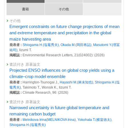
26849 : 気候変動影響評価手法の高度化に関する研究
書籍
その他
26852 : 地球規模の脱炭素と持続可能性の同時達成に関する研究プロジェ
その他
クト
Emergent constraints on future change projections of mean
26855 : 持続社会における将来世代考慮レジームの構築研究プロジェクト
and extreme temperature and precipitation in the global
maize harvesting area
26859 : 地球システム分野の先見的・先端的な基礎研究
発表者 :
Shiogama H.(塩竈秀夫)
,
Okada M.(岡田将誌)
,
Masutomi Y.(増冨
祐司)
, Iizumi T.
26924 : 地域気象データと先端学術による戦略的社会共創拠点
掲載誌 :
Environmental Research Letters, 21(024002): (2026)
26960 : 都市の気候リスク予測に資するアンサンブル実験の実施
査読付き 原著論文
26961 : 日本・アジア太平洋地域の将来変化に関わる複合的な極端気象・
Projected ENSO influences on global crop yields using a
気候現象の定量化と理解
climate–crop model ensemble
発表者 :
Harrington-Tsunogai J.,
Hayashi M.(林未知也)
,
Shiogama H.(塩
26987 : 温暖化レベルの理解と予測不確実性の低減
竈秀夫)
, Takimoto T., Wonsik K., Iizumi T.
掲載誌 :
Climate Research, 96: (2026)
27100 : 知的研究基盤整備：気候変動適応分野における体系的モニタリン
グ、影響予測・適応情報整備ならびにツール開発
査読付き 原著論文
Narrowed uncertainty in future global temperature and
27110 : 適応計画策定支援のための統合データベース構築と分析ツールの
開発
remaining carbon budget
発表者 :
Melnikova Irina(MELNIKOVA Irina)
,
Yokohata T.(横畠徳太)
,
2023年度
Shiogama H.(塩竈秀夫)
26400 : 気候変動・大気質研究プログラム