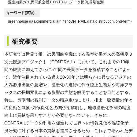
温室効果ガス,民間航空機,CONTRAIL,データ提供,長期観測
キーワード(英語)
greenhouse gas,commercial airliner,cONTRAIL,data distribution,long-term ob
研究概要
本研究では世界で唯一の民間航空機による温室効果ガスの高頻度３
次元観測プロジェクト（CONTRAIL）において、これまでの10年
間の観測に加えてさらに5年間の長期データを蓄積することによっ
て、近年注目されている過去20-30年とは明らかに異なるアジアの
人為源排出量の急増や、温暖化の進行に伴う陸上生態系や海洋フラ
ックスの長期変化による影響の実態を解明することを目的とする。
特に、長期間の観測データの積み重ねにより、排出・吸収量の年々
の変動と気象･気候変化との関係を解明し、地球温暖化予測の精度
向上に貢献を果たすことが必要となっている。さらに、
CONTRAILデータの利用を促進して世界への情報発信や温暖化予
測研究に対する日本の貢献を進展させるため、これまで培われたデ