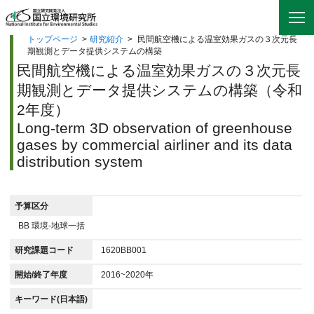
トップページ
>
研究紹介
>
民間航空機による温室効果ガスの３次元長
期観測とデータ提供システムの構築
民間航空機による温室効果ガスの３次元長
期観測とデータ提供システムの構築（令和
2年度）
Long-term 3D observation of greenhouse
gases by commercial airliner and its data
distribution system
予算区分
BB 環境-地球一括
研究課題コード
1620BB001
開始/終了年度
2016~2020年
キーワード(日本語)