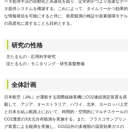
ータ処理手法の自動化と高速化を図り、定常的かつより迅速なデー
タ提供システムを構築する。これによって、タイムリーかつ効果的
な情報発信を可能にすると伴に、衛星観測の検証や炭素循環モデル
の高度化に資することも目的とする。
研究の性格
主たるもの：応用科学研究
従たるもの：モニタリング・研究基盤整備
全体計画
日本航空（JAL）が運航する国際線旅客機にCO2連続測定装置を搭
載して、アジア、オーストラリア、ハワイ、北米、ヨーロッパ上空
と日本を結ぶ航路上において、時間的・空間的にマルチスケールの
CO2濃度の3次元分布観測を実施する。また、フラスコサンプリン
グ装置による観測を実施し、CO2以外の多種類の温室効果ガスの