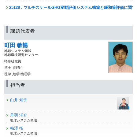
25128 : マルチスケールGHG変動評価システム構築と緩和策評価に関
課題代表者
町田 敏暢
地球システム領域
地球環境研究センター
特命研究員
博士（理学）
理学 ,地学,物理学
担当者
白井 知子
丹羽 洋介
地球システム領域
梅澤 拓
地球システム領域