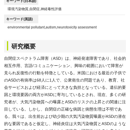
キーワード(日本語)
環境汚染物質,自閉症,神経毒性評価
キーワード(英語)
environmental pollutant,autism,neurotoxicity assessment
研究概要
自閉症スペクトラム障害（ASD）は、神経発達障害であり、社会的
相互作用、言語/コミュニケーション、興味の範囲において障害が
見られ反復性の行動を特徴としている。米国における最近の子供で
のASDの有病率は68人に1人で、公衆衛生の問題であり、教育、社
会サービスおよび経済にとって大きな負担となっている。遺伝的要
因と環境要因の両方がASDに寄与しているとされ、現在、多くの研
究者が、大気汚染物質への曝露とASDのリスクの上昇との関連に注
目している。しかし、自閉症の正確な病因と病態生理は不明であ
る。我々は、出生前および幼少期の大気汚染物質曝露がASDの潜在
的な要因であると仮定し、神経炎症は大気汚染物質とASDのような