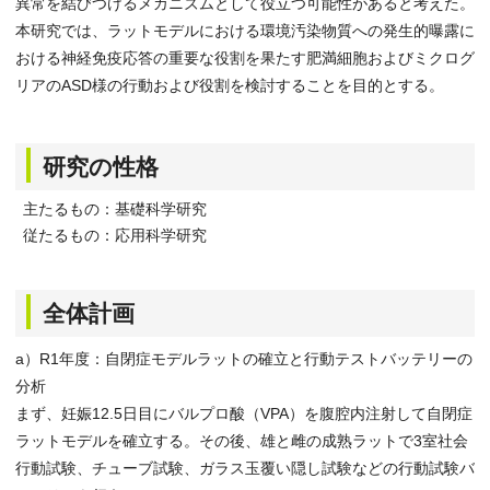
異常を結びつけるメカニズムとして役立つ可能性があると考えた。
本研究では、ラットモデルにおける環境汚染物質への発生的曝露に
おける神経免疫応答の重要な役割を果たす肥満細胞およびミクログ
リアのASD様の行動および役割を検討することを目的とする。
研究の性格
主たるもの：基礎科学研究
従たるもの：応用科学研究
全体計画
a）R1年度：自閉症モデルラットの確立と行動テストバッテリーの
分析
まず、妊娠12.5日目にバルプロ酸（VPA）を腹腔内注射して自閉症
ラットモデルを確立する。その後、雄と雌の成熟ラットで3室社会
行動試験、チューブ試験、ガラス玉覆い隠し試験などの行動試験バ