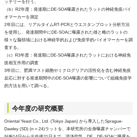
ッテリーを行う。
（b）R2年度：発達期にDE-SOA曝露されたラットの神経免疫バイ
オマーカーを測定
2年目には、リアルタイムRT-PCRとウエスタンブロット分析方法
を使用し、発達期間中にDE-SOAに曝露された雄と雌のラットの
様々な脳領域における神経学的および免疫学的バイオマーカーを調
査する。
（c）R3年度：発達期にDE-SOA曝露されたラットにおける神経免
疫相互作用の調査
3年目に、肥満マスト細胞やミクログリアの活性化を含む神経免疫
反応に対する発達期間中のDE-SOA曝露の影響について組織免疫学
的方法を用いて調べる。
今年度の研究概要
Oriental Yeast Co., Ltd. (Tokyo Japan) から導入したSprague-
Dawley (SD) (n = 24)ラットを、本研究所の全身曝露チャンバーで
妊娠14日から出生後21日まで、清浄空気、DE、DE-SOAに曝露を