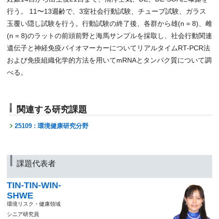
行う。 11〜13週齢で、3室社会行動試験、チューブ試験、ガラス
玉覆い隠し試験を行う。行動試験の終了後、各群から雄(n = 8)、雌
(n = 8)のラットの前頭前野と海馬サンプルを採取し、社会行動関連
遺伝子と神経免疫バイオマーカーについてリアルタイムRT-PCR法
および免疫組織化学的方法を用いてmRNAとタンパク質について調
べる。
関連する研究課題
25109 : 環境健康研究分野
課題代表者
TIN-TIN-WIN-
SHWE
環境リスク・健康領域
シニア研究員