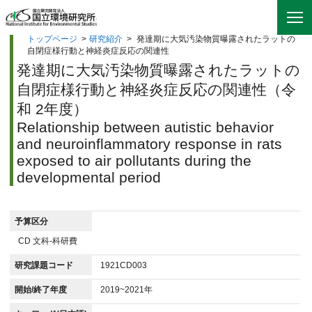
トップページ
>
研究紹介
>
発達期に大気汚染物質曝露されたラットの
自閉症様行動と神経炎症反応の関連性
発達期に大気汚染物質曝露されたラットの
自閉症様行動と神経炎症反応の関連性（令
和 2年度）
Relationship between autistic behavior
and neuroinflammatory response in rats
exposed to air pollutants during the
developmental period
予算区分
CD 文科-科研費
研究課題コード
1921CD003
開始/終了年度
2019~2021年