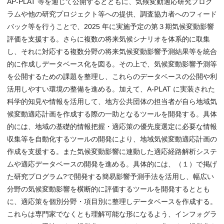
AP-PLAT 等を通じて公開するとともに、気候変動適応研究プログ
ラムや他の研究プロジェクト等への提供、調査協力者へのフィード
バック等を行うことで、2025 年に実施予定の第３期気候変動影響
評価を支援する。さらに複数の将来気候シナリオを体系的に取集
し、それに対応する複数分野の将来気候変動影響予測結果等を統合
的に作成しデータベース化を図る。その上で、気候変動影響予測等
を公開するための課題を整理し、これらのデータベースの公開や利
活用しやすい環境の整備を進める。加えて、A-PLAT に実装された
科学的知見や情報を活用して、地方公共団体の担当者が自ら地域気
候変動適応計画を作成する際の一助となるツールを開発する。具体
的には、地域の基礎的情報把握・適応策の優先度選定に必要な情報
収集等を自動化するツールの開発により、地域気候変動適応計画の
作成を支援する。また気候変動影響に連動した適応経路解析システ
ムや適応データベースの開発を進める。具体的には、（１）で掲げ
た研究プログラム?で開発する簡易影響予測手法を活用し、幅広い
分野の気候変動影響を横断的に評価するツールを開発するととも
に、適応策を個別分野・項目別に整理しデータベースを作成する。
これらは専門家でなくとも理解可能な形になるよう、インフォグラ