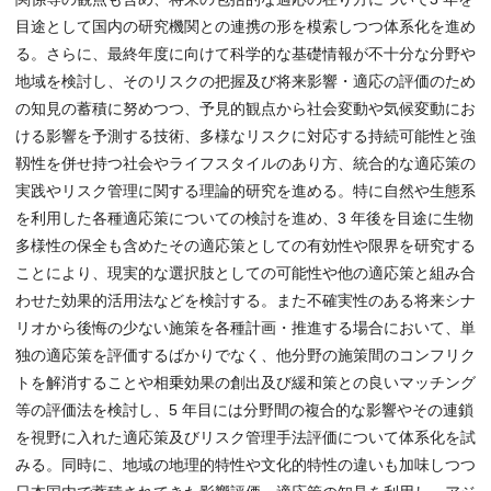
目途として国内の研究機関との連携の形を模索しつつ体系化を進め
る。さらに、最終年度に向けて科学的な基礎情報が不十分な分野や
地域を検討し、そのリスクの把握及び将来影響・適応の評価のため
の知見の蓄積に努めつつ、予見的観点から社会変動や気候変動にお
ける影響を予測する技術、多様なリスクに対応する持続可能性と強
靱性を併せ持つ社会やライフスタイルのあり方、統合的な適応策の
実践やリスク管理に関する理論的研究を進める。特に自然や生態系
を利用した各種適応策についての検討を進め、3 年後を目途に生物
多様性の保全も含めたその適応策としての有効性や限界を研究する
ことにより、現実的な選択肢としての可能性や他の適応策と組み合
わせた効果的活用法などを検討する。また不確実性のある将来シナ
リオから後悔の少ない施策を各種計画・推進する場合において、単
独の適応策を評価するばかりでなく、他分野の施策間のコンフリク
トを解消することや相乗効果の創出及び緩和策との良いマッチング
等の評価法を検討し、5 年目には分野間の複合的な影響やその連鎖
を視野に入れた適応策及びリスク管理手法評価について体系化を試
みる。同時に、地域の地理的特性や文化的特性の違いも加味しつつ