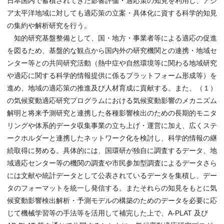
日本国内で蓄積されてきた影響評価・適応策の知見を利用し、アジ
ア太平洋地域に対しても適応策の立案・具体化に資する科学的知見
の集約や解析研究を行う。
知的研究基盤整備として、国・地方・事業者等による適応の促進
を図るため、基盤的な観点から国内外の研究機関との連携・地域セ
ンター等との共同研究活動（熱中症や自然環境等に関わる地域研究
や適応に関する科学的情報提供に係るプラットフォーム形成等）を
進め、地域の適応策の推進及び人材育成に貢献する。また、（１）
の気候変動適応研究プログラムにおける気候変動影響のメカニズム
解明と将来予測研究と連携した各種影響検出のための長期的モニタ
リングや体系的データ収集事業の立ち上げ・運営に加え、広くステ
ークホルダーと連携したネットワーク化を検討し、科学的情報の継
続取得に努める。具体的には、国環研が独自に調査するデータ、地
域適応センター等の機関の調査や市民参加型調査によるデータさら
には文献や統計データとして公表されているデータを集積し、デー
タのフォーマットを統一し発信する。またそれらの知見をもとに気
候変動影響検出解析・予測モデルの構築のためのデータを必要に応
じて機械学習等の手法等を活用して補完した上で、A-PLAT 及び