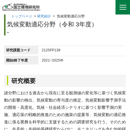
トップページ
>
研究紹介
>
気候変動適応分野
気候変動適応分野（令和 3年度）
-
研究課題コード
2125FP139
開始/終了年度
2021~2025年
研究概要
諸分野における過去から現在に至る観測値の変化等に基づく気候変
動の影響の検出、気候変動の寄与度の推定、気候変動影響予測手法
の開発・高度化、気候・社会経済シナリオに基づく影響予測の実
施、適応策の戦略的推進のための施策の提案等、気候変動の適応推
進に係る業務を科学的に支援するための調査研究を行う。そのため
に、先見的・先端的基礎研究ならびに、モニタリングを含む知的研