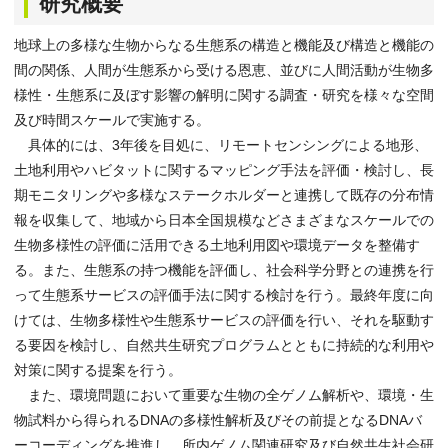
研究概要
地球上の多様な生物からなる生態系の構造と機能及び構造と機能の
間の関係、人間が生態系から受ける恩恵、並びに人間活動が生物多
様性・生態系に及ぼす影響の解明に関する調査・研究を様々な空間
及び時間スケールで実施する。
具体的には、3年後を目処に、リモートセンシングによる地形、
土地利用やハビタットに関するマッピング手法を評価・検討し、長
期モニタリングや多様なステークホルダーと連携して既存の分布情
報を収集して、地域から日本全国規模などさまざまなスケールでの
生物多様性の評価に活用できる土地利用図や環境データを整備す
る。また、生態系の持つ機能を評価し、社会科学分野との連携を行
って生態系サービスの評価手法に関する検討を行う。最終年度に向
けては、生物多様性や生態系サービスの評価を行い、それを駆動す
る要因を検討し、自然共生研究プログラムとともに持続的な利用や
対策に関する提案を行う。
また、環境問題において重要な生物の全ゲノム解析や、環境・生
物試料から得られるDNAの多様性解析及びその前提となるDNAバ
ーコーディングを推進し、所内ゲノム関連研究及び自然共生社会研