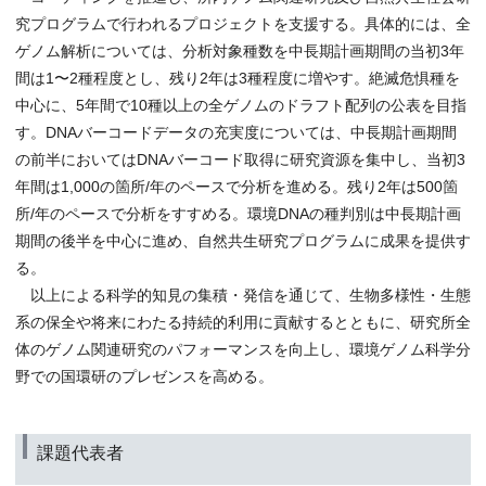
究プログラムで行われるプロジェクトを支援する。具体的には、全
ゲノム解析については、分析対象種数を中長期計画期間の当初3年
間は1〜2種程度とし、残り2年は3種程度に増やす。絶滅危惧種を
中心に、5年間で10種以上の全ゲノムのドラフト配列の公表を目指
す。DNAバーコードデータの充実度については、中長期計画期間
の前半においてはDNAバーコード取得に研究資源を集中し、当初3
年間は1,000の箇所/年のペースで分析を進める。残り2年は500箇
所/年のペースで分析をすすめる。環境DNAの種判別は中長期計画
期間の後半を中心に進め、自然共生研究プログラムに成果を提供す
る。
以上による科学的知見の集積・発信を通じて、生物多様性・生態
系の保全や将来にわたる持続的利用に貢献するとともに、研究所全
体のゲノム関連研究のパフォーマンスを向上し、環境ゲノム科学分
野での国環研のプレゼンスを高める。
課題代表者