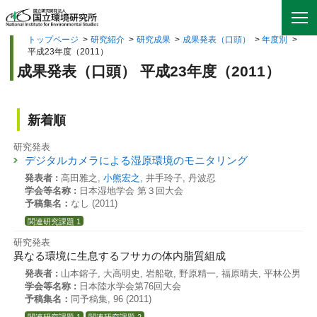
トップページ
>
研究紹介
>
研究成果
>
成果発表（口頭）
>
年度別
>
平成23年度（2011）
成果発表（口頭） 平成23年度（2011）
新着順
研究発表
デジタルカメラによる湿原環境のモニタリング
発表者 :
高田雅之,
小熊宏之,
井手玲子, 丹波忍
学会等名称 :
日本湿地学会 第３回大会
予稿集名：
なし (2011)
関連研究課題 1
研究発表
異なる環境に生息するフサカの体内脂質組成
発表者 :
山本鎔子, 大高明史, 岩船敬, 野原精一, 福原晴夫, 平林公男
学会等名称 :
日本陸水学会第76回大会
予稿集名：
同予稿集, 96 (2011)