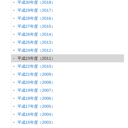
平成30年度（2018）
発表者 :
水田秀行, 山形与志樹, 瀬谷創
学会等名称 :
電気学会電子・情報・システム部門大会平成23年
平成29年度（2017）
予稿集名：
平成23年電気学会電子・情報・システム部門大会講演論文集 (2
平成28年度（2016）
関連研究課題 1
平成27年度（2015）
研究講演
平成26年度（2014）
コンクリート用スラグ骨材JISへ環境安全品質基準を導入する
発表者 :
平成25年度（2013）
大迫政浩,
肴倉宏史
学会等名称 :
コンクリート用溶融スラグ骨材の試験方法等の標準化に
平成24年度（2012）
予稿集名：
コンクリート用溶融スラグ骨材の試験方法等の標準化に関する
27 (2011)
平成23年度（2011）
関連研究課題 1
関連研究課題 2
関連研究課題 3
平成22年度（2010）
持続可能なアジア低炭素社会のデザイン研究−シナリオシミュ
平成21年度（2009）
開発−
平成20年度（2008）
発表者 :
藤野純一, 須田真依子
平成19年度（2007）
学会等名称 :
2050 EARTH CATALOGUE Exhibition UIA 2011 TOKYO
予稿集名：
なし (2011)
平成18年度（2006）
関連研究課題 1
関連研究課題 2
平成17年度（2005）
研究発表
平成16年度（2004）
地表気温のスケーリングパターンにおけるRCPs排出シナリオ
平成15年度（2003）
発表者 :
石崎安洋,
塩竈秀夫,
江守正多,
横畠徳太,
野沢徹,
小倉知夫,
阿