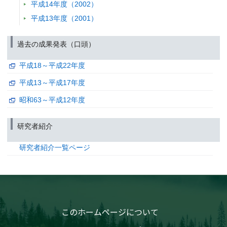
平成14年度（2002）
学会等名称 :
第2回極端気象現象とその影響評価に関する研究集会
予稿集名：
第2回極端気象現象とその影響評価に関する研究集会予稿集 (2
平成13年度（2001）
関連研究課題 1
関連研究課題 2
研究講演
過去の成果発表（口頭）
精密質量分析による新しい環境分析−ターゲット分析とノンタ
発表者 :
中山祥嗣
平成18～平成22年度
学会等名称 :
「2011分析展」アジレントVIPセミナー
予稿集名：
平成13～平成17年度
なし (2011)
研究講演
昭和63～平成12年度
What's hot on environmental research?
発表者 :
中山祥嗣
学会等名称 :
岡山大学大学院医歯薬学総合研究科公衆衛生学分野特別
研究者紹介
予稿集名：
なし (2011)
研究者紹介一覧ページ
関連研究課題 1
研究発表
A new trend in environmental chemistry: Target or non-target anal
発表者 :
NAKAYAMA SF.(中山祥嗣)
学会等名称 :
The 37th International Symposium on High Performance L
Related Techniques (HPLC 2011 Dalian)
このホームページについて
予稿集名：
- (2011)
研究発表