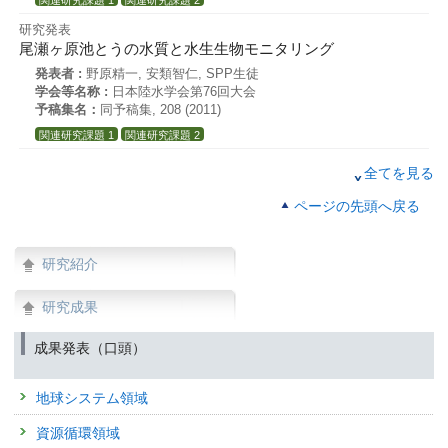
関連研究課題 1
関連研究課題 2
研究発表
尾瀬ヶ原池とうの水質と水生生物モニタリング
発表者 :
野原精一, 安類智仁, SPP生徒
学会等名称 :
日本陸水学会第76回大会
予稿集名：
同予稿集, 208 (2011)
関連研究課題 1
関連研究課題 2
研究講演
全てを見る
放射能汚染された飛灰等の処理について
ページの先頭へ戻る
発表者 :
大迫政浩
学会等名称 :
日本環境衛生施設工業会セミナー
予稿集名：
なし (2011)
研究紹介
関連研究課題 1
研究講演
研究成果
東日本大震災・災害廃棄物対策〜放射性物質に汚染された廃棄
発表者 :
大迫政浩
成果発表（口頭）
学会等名称 :
廃棄物研究財団・3R活動推進フォーラム平成23年度年次
予稿集名：
なし (2011)
地球システム領域
関連研究課題 1
資源循環領域
研究講演