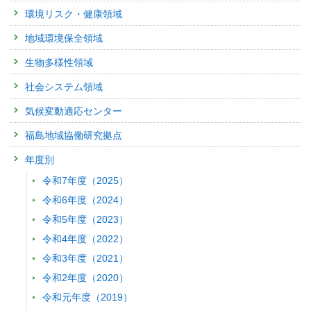
東日本大震災における災害廃棄物対策〜放射能問題を含めて〜
環境リスク・健康領域
発表者 :
大迫政浩
学会等名称 :
東日本大震災における災害廃棄物対策〜放射能問題を含
地域環境保全領域
予稿集名：
なし (2011)
生物多様性領域
関連研究課題 1
研究発表
社会システム領域
Toxicity assessment of road dust prepared under various elution c
ostracod
気候変動適応センター
発表者 :
Watanabe H. (渡部春奈),
Nakajima F., Kasuga I., Furumai H.
福島地域協働研究拠点
学会等名称 :
12th International Conference on Urban Drainage
予稿集名：
Abstracts of 12th International Conference on Urban Drainag
年度別
研究発表
令和7年度（2025）
内分泌かく乱物質の間欠曝露によるオオミジンコの繁殖影響
発表者 :
渡部春奈,
小田重人, 阿部良子, 田中嘉成, 鑪迫典久
令和6年度（2024）
学会等名称 :
バイオアッセイ研究会・日本環境毒性学会・第17回合同
令和5年度（2023）
予稿集名：
第17回バイオアッセイ研究会・日本環境毒性学会・合同研究発
19 (2011)
令和4年度（2022）
関連研究課題 1
令和3年度（2021）
研究発表
令和2年度（2020）
エージェントシミュレーションとスマーターシティ−交通シ
令和元年度（2019）
デル−