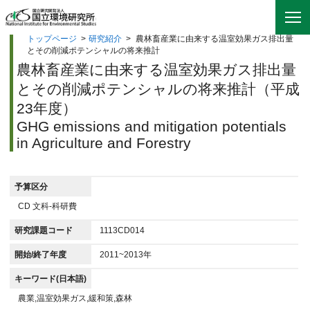
トップページ
>
研究紹介
>
農林畜産業に由来する温室効果ガス排出量
とその削減ポテンシャルの将来推計
農林畜産業に由来する温室効果ガス排出量
とその削減ポテンシャルの将来推計（平成
23年度）
GHG emissions and mitigation potentials
in Agriculture and Forestry
予算区分
CD 文科-科研費
研究課題コード
1113CD014
開始/終了年度
2011~2013年
キーワード(日本語)
農業,温室効果ガス,緩和策,森林