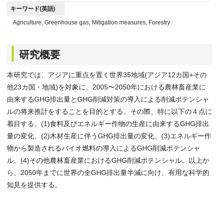
キーワード(英語)
Agriculture, Greenhouse gas, Mitigation measures, Forestry
研究概要
本研究では、アジアに重点を置く世界35地域(アジア12カ国+その
他23カ国・地域)を対象に、2005〜2050年における農林畜産業に
由来するGHG排出量とGHG削減対策の導入による削減ポテンシャ
ルの将来推計をすることを目的とする。その際、特に以下の４点に
着目する。(1)食料及びエネルギー作物の生産に由来するGHG排出
量の変化、(2)木材生産に伴うGHG排出量の変化、(3)エネルギー作
物から製造されるバイオ燃料の導入によるGHG削減ポテンシャ
ル、(4)その他農林畜産業におけるGHG削減ポテンシャル。以上か
ら、2050年までに世界の全GHG排出量半減に向け、有用な科学的
知見を提供する。