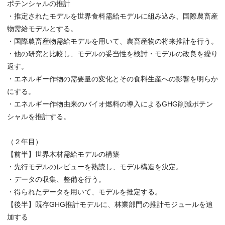
ポテンシャルの推計
・推定されたモデルを世界食料需給モデルに組み込み、国際農畜産
物需給モデルとする。
・国際農畜産物需給モデルを用いて、農畜産物の将来推計を行う。
・他の研究と比較し、モデルの妥当性を検討・モデルの改良を繰り
返す。
・エネルギー作物の需要量の変化とその食料生産への影響を明らか
にする。
・エネルギー作物由来のバイオ燃料の導入によるGHG削減ポテン
シャルを推計する。
（２年目）
【前半】世界木材需給モデルの構築
・先行モデルのレビューを熟読し、モデル構造を決定。
・データの収集、整備を行う。
・得られたデータを用いて、モデルを推定する。
【後半】既存GHG推計モデルに、林業部門の推計モジュールを追
加する