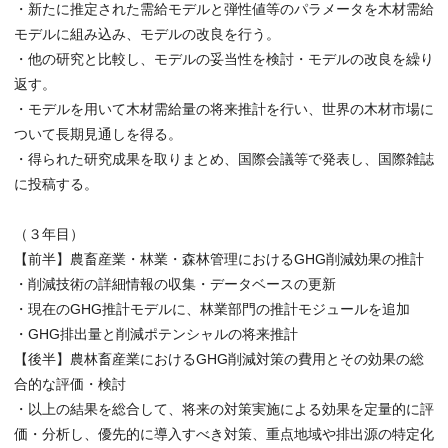
・新たに推定された需給モデルと弾性値等のパラメータを木材需給
モデルに組み込み、モデルの改良を行う。
・他の研究と比較し、モデルの妥当性を検討・モデルの改良を繰り
返す。
・モデルを用いて木材需給量の将来推計を行い、世界の木材市場に
ついて長期見通しを得る。
・得られた研究成果を取りまとめ、国際会議等で発表し、国際雑誌
に投稿する。
（３年目）
【前半】農畜産業・林業・森林管理におけるGHG削減効果の推計
・削減技術の詳細情報の収集・データベースの更新
・現在のGHG推計モデルに、林業部門の推計モジュールを追加
・GHG排出量と削減ポテンシャルの将来推計
【後半】農林畜産業におけるGHG削減対策の費用とその効果の総
合的な評価・検討
・以上の結果を総合して、将来の対策実施による効果を定量的に評
価・分析し、優先的に導入すべき対策、重点地域や排出源の特定化