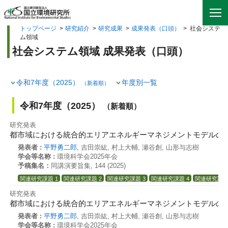
トップページ
>
研究紹介
>
研究成果
>
成果発表（口頭）
>
社会システ
ム領域
社会システム領域 成果発表（口頭）
令和7年度（2025）
年度別一覧
（新着順）
令和7年度（2025）
（新着順）
研究発表
都市域における統合的エリアエネルギーマネジメントモデルの
発表者 :
平野勇二郎,
吉田崇紘, 村上大輔, 瀬谷創, 山形与志樹
学会等名称 :
環境科学会2025年会
予稿集名：
同講演要旨集, 144 (2025)
関連研究課題 1
関連研究課題 2
関連研究課題 3
関連研究課題 4
関連研究課題
研究発表
都市域における統合的エリアエネルギーマネジメントモデルの
発表者 :
平野勇二郎,
吉田崇紘, 村上大輔, 瀬谷創, 山形与志樹
学会等名称 :
環境科学会2025年会