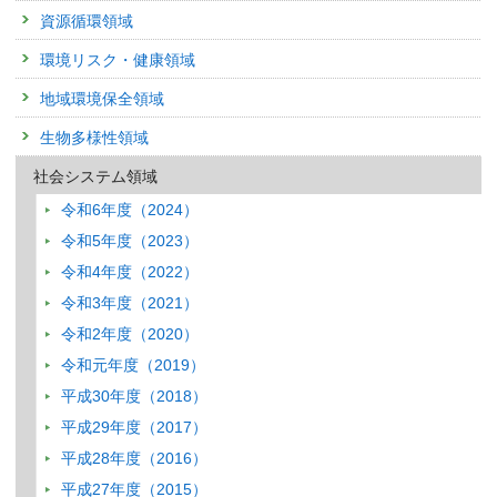
大学キャンパスにおける天候別太陽光発電量およびエネルギー
資源循環領域
発表者 :
増澤立旭, 吉田友紀子,
平野勇二郎
学会等名称 :
日本建築学会大会（九州）
環境リスク・健康領域
予稿集名：
同学術講演梗概集, 1639-1640 (2025)
地域環境保全領域
関連研究課題 1
関連研究課題 2
関連研究課題 3
関連研究課題 4
関連研究課題
研究発表
生物多様性領域
大学キャンパスにおける天候別太陽光発電量およびエネルギー
社会システム領域
発表者 :
増澤立旭, 吉田友紀子,
平野勇二郎
学会等名称 :
日本建築学会大会（九州）
令和6年度（2024）
予稿集名：
同学術講演梗概集, 1639-1640 (2025)
令和5年度（2023）
関連研究課題 1
関連研究課題 2
関連研究課題 3
関連研究課題 4
関連研究課題
令和4年度（2022）
研究発表
気候変動緩和策・適応策としてのグリーンインフラの総合評
令和3年度（2021）
発表者 :
平野勇二郎,
岡和孝,
浜田崇,
西廣淳,
大橋唯太
令和2年度（2020）
学会等名称 :
2025年日本地理学会秋季学術大会
令和元年度（2019）
予稿集名：
同発表要旨集 (2025)
平成30年度（2018）
関連研究課題 1
関連研究課題 2
関連研究課題 3
関連研究課題 4
関連研究課題
平成29年度（2017）
研究発表
気候変動緩和策・適応策としてのグリーンインフラの総合評
平成28年度（2016）
発表者 :
平野勇二郎,
岡和孝,
浜田崇,
西廣淳,
大橋唯太
平成27年度（2015）