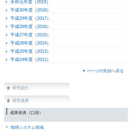
令和元年度（2019）
研究発表
平成30年度（2018）
大学キャンパスにおける天候別太陽光発電量およびエネルギー
平成29年度（2017）
発表者 :
増澤立旭, 吉田友紀子,
平野勇二郎
学会等名称 :
日本建築学会大会（九州）
平成28年度（2016）
予稿集名：
同学術講演梗概集, 1639-1640 (2025)
平成27年度（2015）
関連研究課題 1
関連研究課題 2
関連研究課題 3
関連研究課題 4
関連研究課題
平成26年度（2014）
研究発表
平成25年度（2013）
大学キャンパスにおける天候別太陽光発電量およびエネルギー
平成24年度（2012）
発表者 :
増澤立旭, 吉田友紀子,
平野勇二郎
学会等名称 :
日本建築学会大会（九州）
予稿集名：
同学術講演梗概集, 1639-1640 (2025)
ページの先頭へ戻る
関連研究課題 1
関連研究課題 2
関連研究課題 3
関連研究課題 4
関連研究課題
研究発表
研究紹介
大学キャンパスにおける天候別太陽光発電量およびエネルギー
発表者 :
増澤立旭, 吉田友紀子,
平野勇二郎
研究成果
学会等名称 :
日本建築学会大会（九州）
予稿集名：
同学術講演梗概集, 1639-1640 (2025)
成果発表（口頭）
関連研究課題 1
関連研究課題 2
関連研究課題 3
関連研究課題 4
関連研究課題
研究発表
地球システム領域