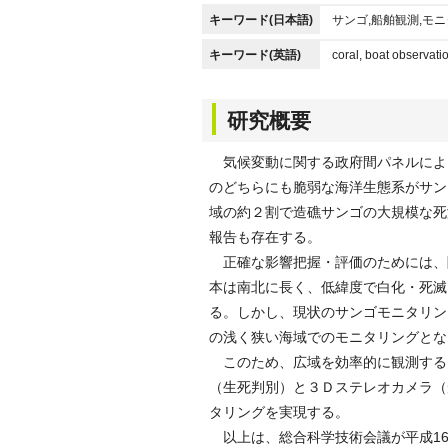
キーワード(日本語)
サンゴ,船舶観測,モ
キーワード(英語)
coral, boat observati
研究概要
気候変動に関する政府間パネルによ
のどちらにも脆弱な海洋生態系がサン
域の約２割で造礁サンゴの大規模な死
報告も存在する。
正確な影響把握・評価のためには、
本は南北に長く、低緯度で白化・死滅
る。しかし、現状のサンゴモニタリン
の浅く狭い海域でのモニタリングとな
このため、広域を効率的に観測する
（生死判別）と３Ｄステレオカメラ（
タリングを実現する。
以上は、総合科学技術会議が平成16