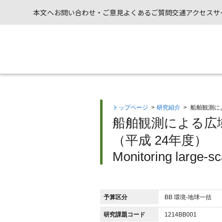
本文へ
お問い合わせ・ご意見
よくあるご質問
交通アクセス
サ
トップページ
>
研究紹介
>
船舶観測に
船舶観測による広
（平成 24年度）
Monitoring large-sc
予算区分
BB 環境-地球一括
研究課題コード
1214BB001