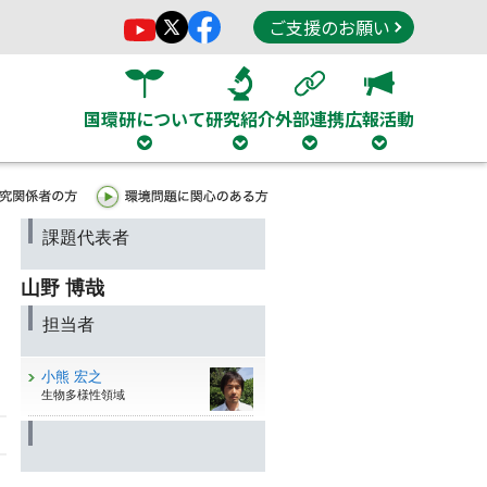
ご支援のお願い
国環研について
研究紹介
外部連携
広報活動
課題代表者
山野 博哉
担当者
小熊 宏之
生物多様性領域