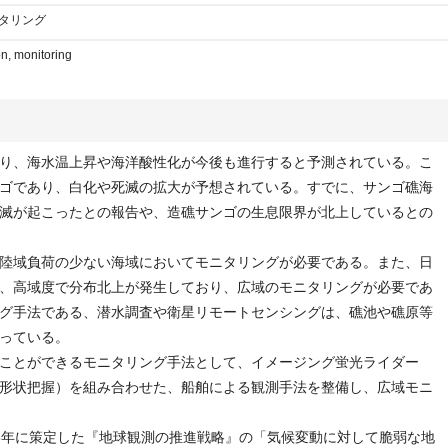
ニタリング
on, monitoring
り、海水温上昇や海洋酸性化が今後も進行すると予測されている。こ
ゴであり、白化や死滅の拡大が予想されている。すでに、サンゴ礁海
滅が起こったとの報告や、造礁サンゴの生息限界が北上しているとの
陸域負荷の少ない海域においてモニタリングが必要である。また、日
、高域度で分布北上が発生しており、広域のモニタリングが必要であ
グ手法である、潜水調査や衛星リモートセンシングは、礁池や礁原等
っている。
ことができるモニタリング手法として、イメージング蛍光ライダー
形状把握）を組み合わせた、船舶による観測手法を整備し、広域モニ
年に策定した『地球観測の推進戦略』の「気候変動に対して脆弱な地