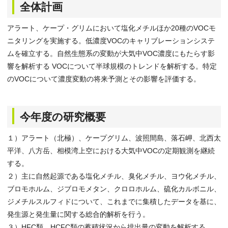
全体計画
アラート、ケープ・グリムにおいて塩化メチルほか20種のVOCモ
ニタリングを実施する。低濃度VOCのキャリブレーションシステ
ムを確立する。自然生態系の変動が大気中VOC濃度にもたらす影
響を解析する VOCについて半球規模のトレンドを解析する。特定
のVOCについて濃度変動の将来予測とその影響を評価する。
今年度の研究概要
１）アラート（北極）、ケープグリム、波照間島、落石岬、北西太
平洋、八方岳、相模湾上空における大気中VOCの定期観測を継続
する。
２）主に自然起源である塩化メチル、臭化メチル、ヨウ化メチル、
ブロモホルム、ジブロモメタン、クロロホルム、硫化カルボニル、
ジメチルスルフィドについて、これまでに集積したデータを基に、
発生源と発生量に関する総合的解析を行う。
３）HFC類、HCFC類の蓄積状況から排出量の変動を解析する。