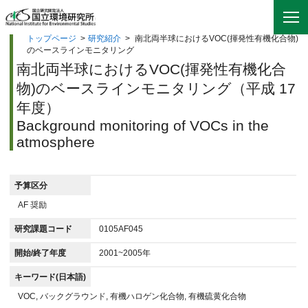
トップページ
>
研究紹介
>
南北両半球におけるVOC(揮発性有機化合物)
のベースラインモニタリング
南北両半球におけるVOC(揮発性有機化合
物)のベースラインモニタリング（平成 17
年度）
Background monitoring of VOCs in the
atmosphere
予算区分
AF 奨励
研究課題コード
0105AF045
開始/終了年度
2001~2005年
キーワード(日本語)
VOC, バックグラウンド, 有機ハロゲン化合物, 有機硫黄化合物