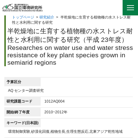
トップページ
>
研究紹介
>
半乾燥地に生育する植物種の水ストレス耐
性と水利用に関する研究
半乾燥地に生育する植物種の水ストレス耐
性と水利用に関する研究（平成 23年度）
Researches on water use and water stress
resistance of key plant species grown in
semiarid regions
予算区分
AQ センター調査研究
研究課題コード
1012AQ004
開始/終了年度
2010~2012年
キーワード(日本語)
環境制御実験,砂漠化回復,植物生長,生理生態反応,北東アジア乾性地域