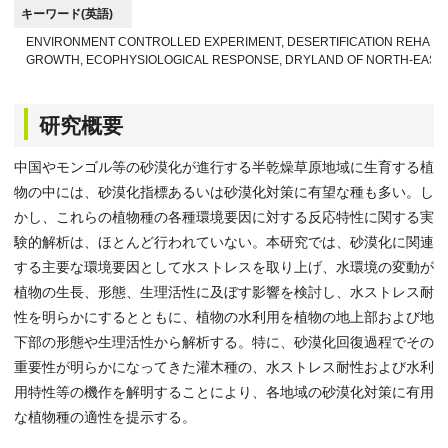
キーワード(英語)
ENVIRONMENT CONTROLLED EXPERIMENT, DESERTIFICATION REHABILI
GROWTH, ECOPHYSIOLOGICAL RESPONSE, DRYLAND OF NORTH-EAST 
研究概要
中国やモンゴル等の砂漠化が進行する半乾燥草原地域に生育する植
物の中には、砂漠化指標あるいは砂漠化対策に有望な種も多い。し
かし、これらの植物種の各種環境要因に対する反応特性に関する実
験的解析は、ほとんど行われていない。本研究では、砂漠化に関連
する主要な環境要因として水ストレスを取り上げ、水環境の変動が
植物の生長、形態、生理活性に及ぼす影響を検討し、水ストレス耐
性を明らかにするとともに、植物の水利用を植物の地上部および地
下部の形態や生理活性から解析する。特に、砂漠化回復過程でその
重要性が明らかになってきた灌木種の、水ストレス耐性および水利
用特性等の機作を解明することにより、各地域の砂漠化対策に有用
な植物種の適性を提示する。