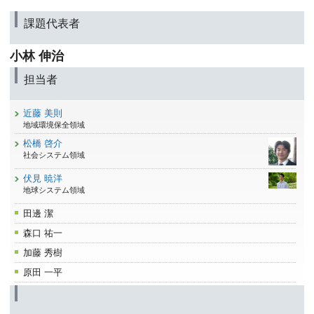
課題代表者
小林 伸治
担当者
近藤 美則
地域環境保全領域
松橋 啓介
社会システム領域
伏見 暁洋
地球システム領域
田邊 潔
森口 祐一
加藤 秀樹
原田 一平