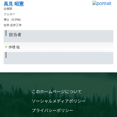
高見 昭憲
企画部
フェロー
博士（D.Phil）
化学,化学工学
担当者
伊禮 聡
このホームページについて
ソーシャルメディアポリシー
プライバシーポリシー