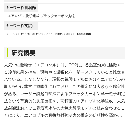
キーワード(日本語)
エアロゾル,化学組成,ブラックカーボン,放射
キーワード(英語)
aerosol, chemical component, black carbon, radiation
研究概要
大気中の微粒子（エアロゾル）は、CO2による温室効果に匹敵す
る冷却効果を持ち、現時点で温暖化を一部マスクしていると推定さ
れている。しかしながら、現状の気候モデルにおけるエアロゾルの
取り扱いは非常に簡略化されており、この推定には大きな不確実性
がある。レーザー誘起白熱法によるブラックカーボン単一粒子測定
法という革新的な測定技術を、高精度のエアロゾル化学組成・大気
放射観測および世界最高水準の大気大循環モデルと組み合わせるこ
とにより、エアロゾルの直接放射強制力の推定の信頼性を高める。