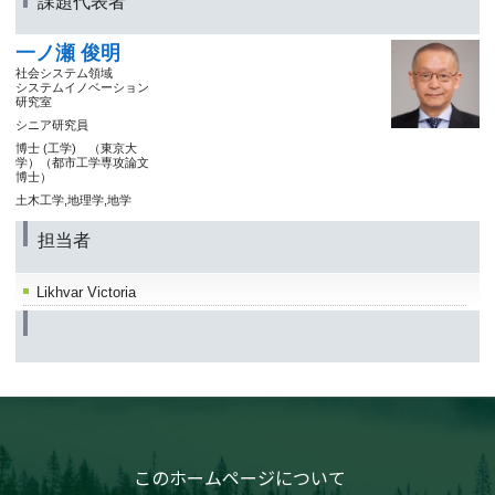
課題代表者
一ノ瀬 俊明
社会システム領域
システムイノベーション
研究室
シニア研究員
博士 (工学) （東京大
学）（都市工学専攻論文
博士）
土木工学,地理学,地学
担当者
Likhvar Victoria
このホームページについて