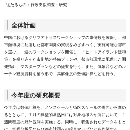
従たるもの：行政支援調査・研究
全体計画
中国におけるクリマアトラスワークショップの事例数を確保し、都
市熱環境に配慮した都市開発の実現をめざすべく、実施可能な都市
を選び、一連のワークショップを開催し、「ヒートアイランド緩和
策」を盛り込んだ市街地の整備プランや、都市熱環境に配慮した開
発指針、マスタープランなどの提案を行う。また、気象台などのル
ーチン観測資料を補う形で、高解像度の数値計算などを行う。
今年度の研究概要
今年度は数値計算を、メソスケールと街区スケールの両面から進め
るとともに、７月の典型的暑熱日には対象地域３か所において、１
週間程度の野外観測を実施する。同時に、収集されたデータをもと
に、気候分析図ならび都市計画への提言マップなどを作製する。