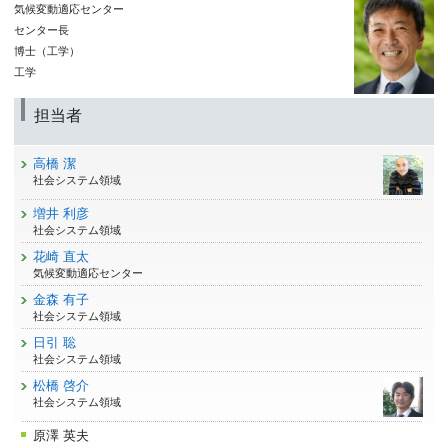
気候変動適応センター
センター長
博士（工学）
工学
担当者
高橋 潔
社会システム領域
増井 利彦
社会システム領域
花崎 直太
気候変動適応センター
金森 有子
社会システム領域
日引 聡
社会システム領域
松橋 啓介
社会システム領域
原澤 英夫