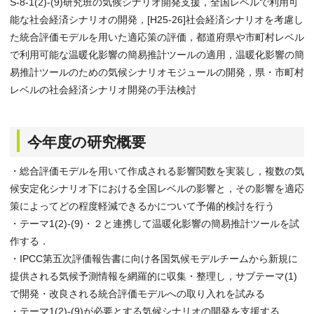
S-8-1(2)-(9)研究班の気候シナリオ開発支援，全国レベルで利用可
能な社会経済シナリオの開発，[H25-26]社会経済シナリオを考慮し
た統合評価モデルを用いた適応策の評価，都道府県や市町村レベル
で利用可能な温暖化影響の簡易推計ツールの適用，温暖化影響の簡
易推計ツールのための気候シナリオモジュールの開発，県・市町村
レベルの社会経済シナリオ開発の手法検討
今年度の研究概要
・総合評価モデルを用いて作成される影響関数を実装し，複数の気
候安定化シナリオ下における全国レベルの影響と，その影響を適応
策によってどの程度軽減できるかについて予備的検討を行う
・テーマ1(2)-(9)・２と連携して温暖化影響の簡易推計ツールを試
作する．
・IPCC第五次評価報告書に向け各国気候モデルチームから新規に
提供される気候予測情報を網羅的に収集・整理し，サブテーマ(1)
で開発・改良される統合評価モデルへの取り入れを試みる
・テーマ1(2)-(9)が必要とする気候シナリオの開発を支援する