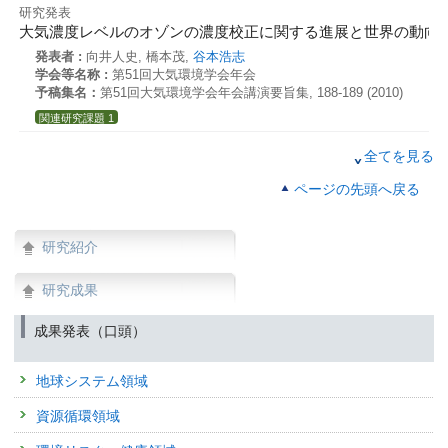
研究発表
大気濃度レベルのオゾンの濃度校正に関する進展と世界の動向
発表者 :
向井人史, 橋本茂,
谷本浩志
学会等名称 :
第51回大気環境学会年会
予稿集名：
第51回大気環境学会年会講演要旨集, 188-189 (2010)
関連研究課題 1
研究発表
全てを見る
全国酸性雨調査(68)-乾性沈着（フィルターパック法による粒子
ページの先頭へ戻る
発表者 :
木戸瑞佳, 藤川和浩, 辻昭博, 武市佳子, 洞崎和徳, 向井人史
学会等名称 :
第51回大気環境学会年会
予稿集名：
第51回大気環境学会年会講演要旨集, 452 (2010)
研究紹介
関連研究課題 1
研究発表
研究成果
鉛・硫黄同位体比からみる富山県の越境大気汚染
発表者 :
溝口俊明, 張勁, 佐竹洋, 向井人史, 村野健太郎, 川崎清人
成果発表（口頭）
学会等名称 :
第51回大気環境学会年会
予稿集名：
第51回大気環境学会年会講演要旨集, 461 (2010)
地球システム領域
関連研究課題 1
資源循環領域
研究発表
北東部太平洋側における降水中の鉛安定同位体比測定