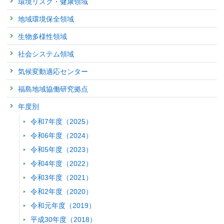
環境リスク・健康領域
発表者 :
北村洋子, 向井人史
学会等名称 :
第51回大気環境学会年会
地域環境保全領域
予稿集名：
第51回大気環境学会年会講演要旨集, 492 (2010)
生物多様性領域
関連研究課題 1
研究発表
社会システム領域
粒径別元素濃度比による長距離輸送エアロゾルの起源推定-200
気候変動適応センター
に-
発表者 :
日置正, 村野健太郎, 向井人史
福島地域協働研究拠点
学会等名称 :
第51回大気環境学会年会
予稿集名：
第51回大気環境学会年会講演要旨集, 553 (2010)
年度別
関連研究課題 1
令和7年度（2025）
研究発表
令和6年度（2024）
高知県竜串湾に生息する造礁性サンゴ骨格の窒素同位体比組
令和5年度（2023）
発表者 :
山崎敦子, 渡邊剛, 角皆潤, 中地シュウ,
山野博哉,
岩瀬文人
学会等名称 :
2010年度日本地球化学会第57回年会
令和4年度（2022）
予稿集名：
2010年度日本地球化学会第57回年会要旨集 (2010)
令和3年度（2021）
関連研究課題 1
令和2年度（2020）
研究発表
令和元年度（2019）
鹿児島県甑島列島に生息する造礁性サンゴ骨格中の過去68年
比解析
平成30年度（2018）