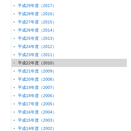
発表者 :
河村卓, 渡邊剛, 村山雅史,
山野博哉
平成29年度（2017）
学会等名称 :
2010年度日本地球化学会第57回年会
平成28年度（2016）
予稿集名：
2010年度日本地球化学会第57回年会要旨集 (2010)
平成27年度（2015）
関連研究課題 1
平成26年度（2014）
研究発表
Investigation of carbon turnover and CO2 evolution in soil organi
平成25年度（2013）
forest soils: Insight from radiocarbon analysis of soil density frac
平成24年度（2012）
発表者 :
Kondo M.(近藤美由紀),
Uchida M.(内田昌男),
Murayama S., S
行)
平成23年度（2011）
学会等名称 :
Organic matter stabilization and ecosystem functions
平成22年度（2010）
予稿集名：
Abstracts of Organic matter stabilization and ecosystem fun
平成21年度（2009）
関連研究課題 1
関連研究課題 2
平成20年度（2008）
研究発表
光分解実験から見えてきたDOMの立体構造に関する発見
平成19年度（2007）
発表者 :
小松一弘, 今井章雄,
高津文人,
川崎伸之, 佐藤貴之, 三浦真吾
平成18年度（2006）
学会等名称 :
日本陸水学会第75回大会
予稿集名：
日本陸水学会第75回大会予稿集, 44 (2010)
平成17年度（2005）
関連研究課題 1
関連研究課題 2
関連研究課題 3
関連研究課題 4
平成16年度（2004）
各地域における低炭素社会実現への取り組み課題
平成15年度（2003）
発表者 :
山形与志樹
平成14年度（2002）