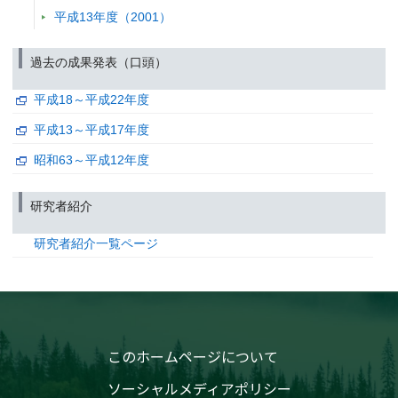
学会等名称 :
「地域に根ざした脱温暖化・環境共生社会」研究領域シ
平成13年度（2001）
予稿集名：
なし (2010)
関連研究課題 1
過去の成果発表（口頭）
研究発表
コベネフィット都市に向けた環境技術政策評価−川崎市における
平成18～平成22年度
発表者 :
藤田壮,
藤井実,
平野勇二郎,
陳旭東,
大西悟
学会等名称 :
環境科学会2010年会
平成13～平成17年度
予稿集名：
同講演予稿集 (2010)
昭和63～平成12年度
関連研究課題 1
関連研究課題 2
関連研究課題 3
研究発表
霞ヶ浦における溶存炭水化物の組成と季節変動〜湖水,底泥間隙
研究者紹介
徴〜
研究者紹介一覧ページ
発表者 :
佐藤貴之, 川崎伸之, 小松一弘, 今井章雄,
高津文人,
三浦真吾
学会等名称 :
日本陸水学会 第75回大会
予稿集名：
同講演要旨集, 93 (2010)
関連研究課題 1
関連研究課題 2
関連研究課題 3
研究発表
ボーリングと(14)C年代に基づいた荒川低地の沖積層形成過程
このホームページについて
発表者 :
小松原純子, 中島礼, 木村克己, 福岡詩織, 石原与四郎,
内田昌
学会等名称 :
日本地質学会 第117年学術大会
ソーシャルメディアポリシー
予稿集名：
同プログラム (2010)