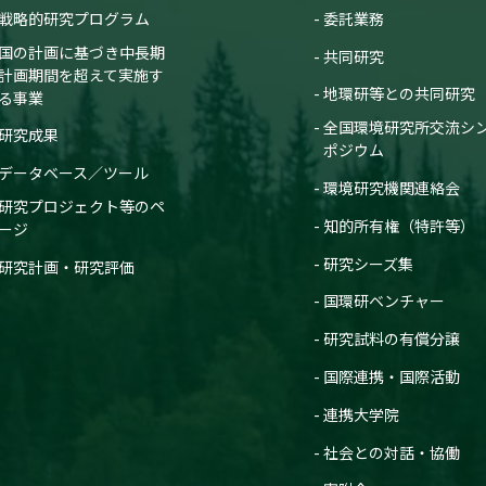
戦略的研究プログラム
委託業務
国の計画に基づき中長期
共同研究
計画期間を超えて実施す
地環研等との共同研究
る事業
全国環境研究所交流シ
研究成果
ポジウム
データベース／ツール
環境研究機関連絡会
研究プロジェクト等のペ
知的所有権（特許等）
ージ
研究シーズ集
研究計画・研究評価
国環研ベンチャー
研究試料の有償分譲
国際連携・国際活動
連携大学院
社会との対話・協働