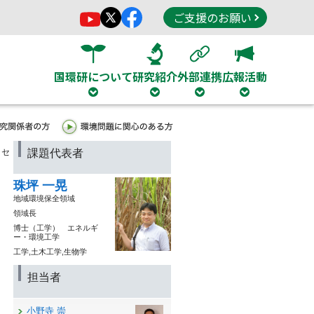
ご支援のお願い
国環研について
研究紹介
外部連携
広報活動
ロセ
課題代表者
珠坪 一晃
地域環境保全領域
領域長
博士（工学） エネルギ
ー・環境工学
工学,土木工学,生物学
担当者
小野寺 崇