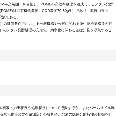
DM事業展開）を目指し、POMEの高効率処理を達成しうるメタン発酵
OME)は高有機物濃度（COD濃度70-80g/L）であり、脂質由来の
性廃液である。
）の嫌気条件下における分解機構や分解に関わる微生物群集構造の解
E）のメタン発酵処理の安定化・効率化に関わる基礎知見を収集するこ
イル廃液の排出状況や処理状況について把握を行う。またパームオイル廃
炭水化物等の含有量測定）の解析や、廃液の嫌気分解特性の把握を行