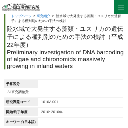
トップページ
>
研究紹介
>
陸水域で大発生する藻類・ユスリカの遺伝
子による種判別のための手法の検討
陸水域で大発生する藻類・ユスリカの遺伝
子による種判別のための手法の検討（平成
22年度）
Preliminary investigation of DNA barcoding
of algae and chironomids massively
growing in inland waters
予算区分
AI 研究調整費
研究課題コード
1010AI001
開始/終了年度
2010~2010年
キーワード(日本語)