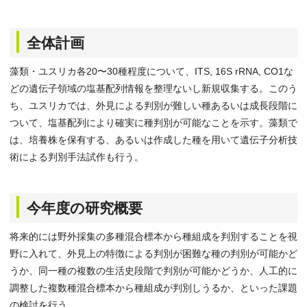
全体計画
藻類・ユスリカ各20〜30種程度について、ITS, 16S rRNA, CO1な
どの遺伝子領域の塩基配列情報を整理ないし新規収集する。このう
ち、ユスリカでは、外見による判別が難しい種あるいは成長段階に
ついて、塩基配列により確実に種判別が可能なことを示す。藻類で
は、培養株を保有する、あるいは作成した種を用いて遺伝子分析技
術による判別手法試作も行う。
今年度の研究概要
将来的には野外採集の多種混合標本から種組成を判別することを視
野に入れて、外見上の特徴による判別が困難な種の判別が可能かど
うか、同一種の複数の生活史段階で判別が可能かどうか、人工的に
調整した複数種混合標本から種組成が判別しうるか、といった課題
の検討を行う。