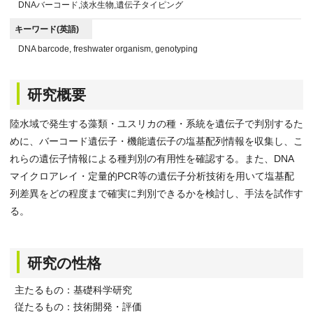
DNAバーコード,淡水生物,遺伝子タイピング
キーワード(英語)
DNA barcode, freshwater organism, genotyping
研究概要
陸水域で発生する藻類・ユスリカの種・系統を遺伝子で判別するた
めに、バーコード遺伝子・機能遺伝子の塩基配列情報を収集し、こ
れらの遺伝子情報による種判別の有用性を確認する。また、DNA
マイクロアレイ・定量的PCR等の遺伝子分析技術を用いて塩基配
列差異をどの程度まで確実に判別できるかを検討し、手法を試作す
る。
研究の性格
主たるもの：基礎科学研究
従たるもの：技術開発・評価