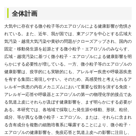
全体計画
大気中に存在する微小粒子等のエアロゾルによる健康影響が危惧さ
れている。また、近年、我が国では、東アジアを中心とする広域大
気汚染・越境大気汚染や黄砂の問題がクローズアップされ、国内の
固定・移動発生源を起源とする微小粒子・エアロゾルのみならす、
広域・越境汚染に基づく微小粒子・エアロゾルによる健康影響を明
らかにする必要性が増している。一方、微小粒子等のエアロゾルの
健康影響は、疫学的にも実験的にも、アレルギー疾患や呼吸器疾患
を有する集団に発現しやすい。そのため、高感受性と考えられるア
レルギー疾患の内在メカニズムにおいて重要な役割を演ずる免疫・
アレルギー応答や呼吸器とエアロゾルの第一の物理化学的接点であ
る気道上皮にそれらが及ぼす健康影響を、まず明らかにする必要が
ある。本研究では、各地域で採取した発生源や移動、形状、粒径、
成分、等が異なる微小粒子・エアロゾル、または、それらに含まれ
る含有成分を複数の細胞培養系に曝露することにより、微小粒子・
エアロゾルの健康影響を、免疫応答と気道上皮への影響に注目し、