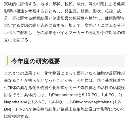
実験的に評価する。地域、形状、粒径、成分、等の相違による健康
影響の相違を考察するとともに、発生源、移動、形状、粒径、成
分、等に関する解析結果と健康影響の相関性を検討し、健康影響を
規定する要因の絞り込みに資する。加えて、増悪メカニズムを分子
レベルで解析し、その結果をバイオマーカーの同定や予防対策の確
立に役立てる。
今年度の研究概要
これまでの成果より、化学物質によって標的となる細胞や反応性が
異なることが明らかとなったことから、今年度は、同じ基本構造で
付加体の異なる化学物質や化学式が同一の異性体との活性の比較検
討を行う。具体的には、1)Phenanthreneと9,10-PQ、1,4-PQ、2)
Naphthaleneと1,2-NQ、1,4-NQ、1,2-Dihydroxynaphtalene (1,2-
DN)、1,4-DNが免疫担当細胞と気道上皮細胞に及ぼす影響について
比較検討する。