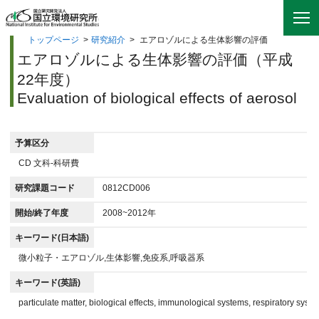
トップページ
>
研究紹介
>
エアロゾルによる生体影響の評価
エアロゾルによる生体影響の評価（平成
22年度）
Evaluation of biological effects of aerosol
予算区分
CD 文科-科研費
研究課題コード
0812CD006
開始/終了年度
2008~2012年
キーワード(日本語)
微小粒子・エアロゾル,生体影響,免疫系,呼吸器系
キーワード(英語)
particulate matter, biological effects, immunological systems, respiratory syst