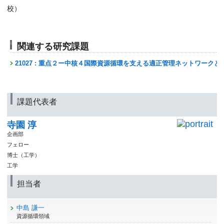
校）
関連する研究課題
21027 : 重点２ー中核４国際資源循環を支える適正管理ネットワーク
課題代表者
寺園 淳
企画部
フェロー
博士（工学）
工学
担当者
中島 謙一
資源循環領域