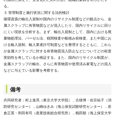
る。
３ 管理制度と施行状況に関する法的検討
循環資源の輸出入規制や国内のリサイクル制度などの観点から、金
属スクラップに有害物質などが混入したり、国内リサイクルに回り
にくい現状を分析する。まず、輸出入規制として、国内における廃
棄物処理法、バーゼル法、税関検査や船積み前検査、また中国にお
ける輸入規制、輸入業者許可制度などを整理するとともに、これら
が金属スクラップに対する有害物質混入防止などについてどの程度
実効性を有しているか検証する。また、国内のリサイクル制度が、
金属スクラップの輸出、さらに有害物質や使用済み家電などの混入
などに与えている影響を考察する。
備考
共同研究者：村上進亮（東京大学大学院），古積博・佐宗祐子（消
防研究センター），山崎ゆきみ（海上保安試験研究センター），若
倉正英・和田有司（産業技術総合研究所），鶴田順（海上保安大学