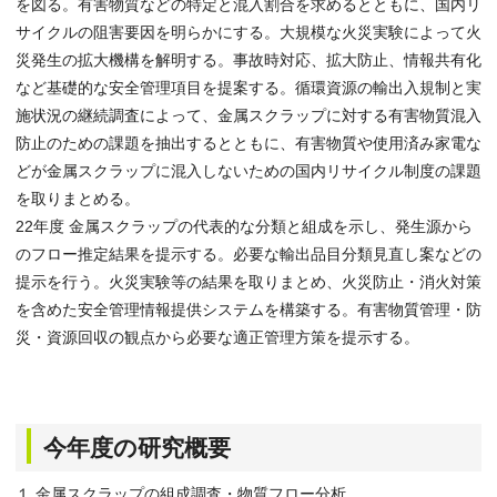
を図る。有害物質などの特定と混入割合を求めるとともに、国内リ
サイクルの阻害要因を明らかにする。大規模な火災実験によって火
災発生の拡大機構を解明する。事故時対応、拡大防止、情報共有化
など基礎的な安全管理項目を提案する。循環資源の輸出入規制と実
施状況の継続調査によって、金属スクラップに対する有害物質混入
防止のための課題を抽出するとともに、有害物質や使用済み家電な
どが金属スクラップに混入しないための国内リサイクル制度の課題
を取りまとめる。
22年度 金属スクラップの代表的な分類と組成を示し、発生源から
のフロー推定結果を提示する。必要な輸出品目分類見直し案などの
提示を行う。火災実験等の結果を取りまとめ、火災防止・消火対策
を含めた安全管理情報提供システムを構築する。有害物質管理・防
災・資源回収の観点から必要な適正管理方策を提示する。
今年度の研究概要
１ 金属スクラップの組成調査・物質フロー分析