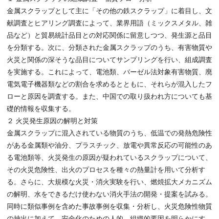
金属スクラップとして主に「その他の鉄スクラップ」に着目し、文
献調査とヒアリング調査によって、業界用語（ミックスメタル、雑
品など）と貿易統計品目との対応関係に留意しつつ、発生源と品目
を分類する。次に、分類された金属スクラップのうち、有害物質や
火災と関係の深そうな品目についてサンプリングを行い、組成調査
を実施する。これによって、電池類、バーゼル法対象有害物質、廃
電気電子機器類などの割合を求めるとともに、それらが混入したフ
ローと原因を調査する。また、中国での取り扱われ方についても基
礎的情報を収集する。
２ 火災発生原因の解明と対策
金属スクラップに混入されている物質のうち、低温での発熱危険性
がある金属類や油分、プラスチック、放電や異常反応の可能性のあ
る電池類等、火災発生の原因が疑われているスクラップについて、
その火災危険性、出火のプロセスを種々の熱量計を用いて分析す
る。さらに、大規模な火災・消火実験を行い、燃焼拡大メカニズム
の解明、水をできるだけ使わない消火手法の開発・提案を試みる。
同時に類似事例を含めた事故事例を収集・分析し、火災危険性物質
の抽出に加えて、安全化のための人的、組織的要因を明らかにす