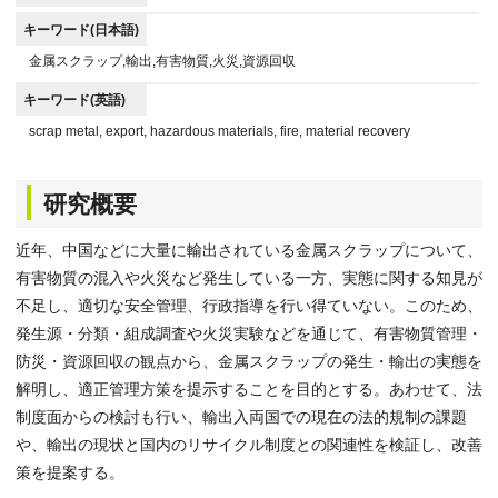
キーワード(日本語)
金属スクラップ,輸出,有害物質,火災,資源回収
キーワード(英語)
scrap metal, export, hazardous materials, fire, material recovery
研究概要
近年、中国などに大量に輸出されている金属スクラップについて、
有害物質の混入や火災など発生している一方、実態に関する知見が
不足し、適切な安全管理、行政指導を行い得ていない。このため、
発生源・分類・組成調査や火災実験などを通じて、有害物質管理・
防災・資源回収の観点から、金属スクラップの発生・輸出の実態を
解明し、適正管理方策を提示することを目的とする。あわせて、法
制度面からの検討も行い、輸出入両国での現在の法的規制の課題
や、輸出の現状と国内のリサイクル制度との関連性を検証し、改善
策を提案する。