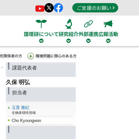
ご支援のお願い
国環研について
研究紹介
外部連携
広報活動
温・
課題代表者
久保 明弘
担当者
玉置 雅紀
生物多様性領域
Cho Kyoungwon