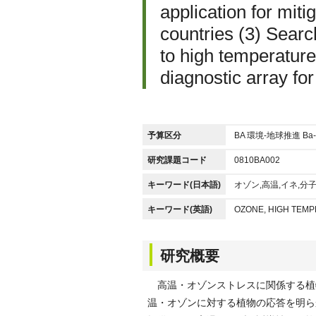
application for miti
countries (3) Searc
to high temperatur
diagnostic array fo
予算区分
BA 環境-地球推進 Ba-
研究課題コード
0810BA002
キーワード(日本語)
オゾン,高温,イネ,分
キーワード(英語)
OZONE, HIGH TEMP
研究概要
高温・オゾンストレスに関係する植
温・オゾンに対する植物の応答を明ら