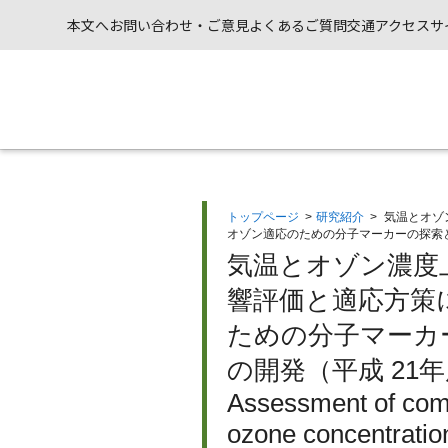
本文へ
お問い合わせ・ご意見
よくあるご質問
交通アクセス
サ
トップページ
>
研究紹介
>
気温とオゾ
オゾン適応のための分子マーカーの探索
気温とオゾン濃度
響評価と適応方策に
ための分子マーカ
の開発（平成 21
Assessment of comb
ozone concentration