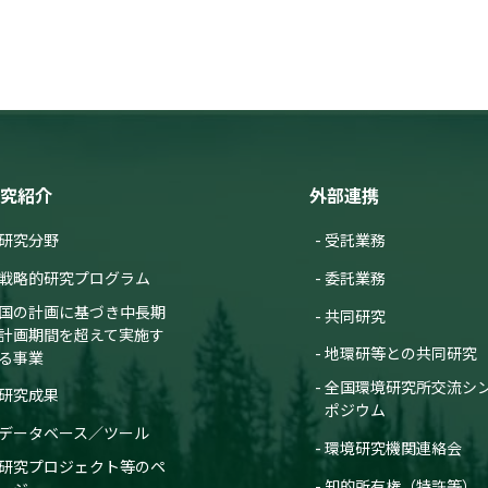
究紹介
外部連携
研究分野
受託業務
戦略的研究プログラム
委託業務
国の計画に基づき中長期
共同研究
計画期間を超えて実施す
地環研等との共同研究
る事業
全国環境研究所交流シ
研究成果
ポジウム
データベース／ツール
環境研究機関連絡会
研究プロジェクト等のペ
知的所有権（特許等）