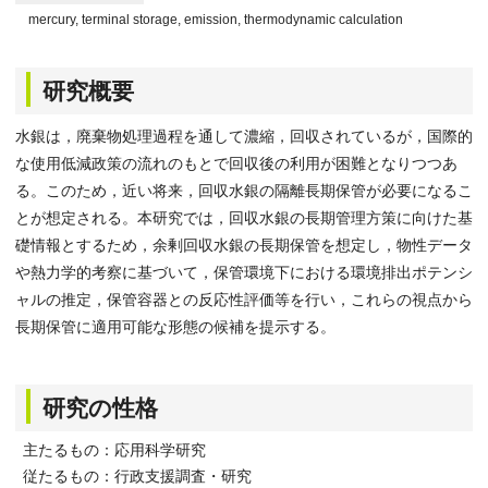
mercury, terminal storage, emission, thermodynamic calculation
研究概要
水銀は，廃棄物処理過程を通して濃縮，回収されているが，国際的
な使用低減政策の流れのもとで回収後の利用が困難となりつつあ
る。このため，近い将来，回収水銀の隔離長期保管が必要になるこ
とが想定される。本研究では，回収水銀の長期管理方策に向けた基
礎情報とするため，余剰回収水銀の長期保管を想定し，物性データ
や熱力学的考察に基づいて，保管環境下における環境排出ポテンシ
ャルの推定，保管容器との反応性評価等を行い，これらの視点から
長期保管に適用可能な形態の候補を提示する。
研究の性格
主たるもの：応用科学研究
従たるもの：行政支援調査・研究