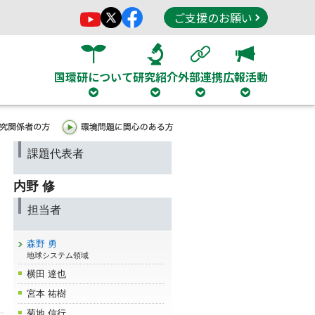
ご支援のお願い
国環研について
研究紹介
外部連携
広報活動
課題代表者
内野 修
担当者
森野 勇
地球システム領域
横田 達也
宮本 祐樹
菊地 信行