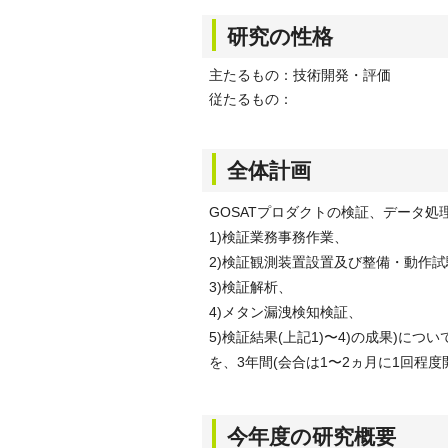
研究の性格
主たるもの：技術開発・評価
従たるもの：
全体計画
GOSATプロダクトの検証、データ処
1)検証業務事務作業、
2)検証観測装置設置及び整備・動作
3)検証解析、
4)メタン漏洩検知検証、
5)検証結果(上記1)〜4)の成果)に
を、3年間(会合は1〜2ヵ月に1回程
今年度の研究概要