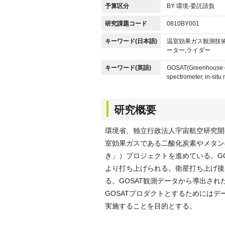
予算区分
BY 環境-委託請負
研究課題コード
0810BY001
キーワード(日本語)
温室効果ガス観測技術
ーター,ライダー
キーワード(英語)
GOSAT(Greenhouse gas
spectrometer, in-situ
研究概要
環境省、独立行政法人宇宙航空研究開発
室効果ガスである二酸化炭素やメタン
き」）プロジェクトを進めている。GO
より打ち上げられる。衛星打ち上げ後
る。GOSAT観測データから導出さ
GOSATプロダクトとするためには
実施することを目的とする。