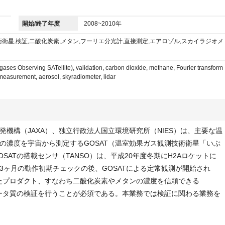
開始/終了年度
2008~2010年
衛星,検証,二酸化炭素,メタン,フーリエ分光計,直接測定,エアロゾル,スカイラジオメ
es Observing SATellite), validation, carbon dioxide, methane, Fourier transform
 measurement, aerosol, skyradiometer, lidar
機構（JAXA）、独立行政法人国立環境研究所（NIES）は、主要な温
の濃度を宇宙から測定するGOSAT（温室効果ガス観測技術衛星「いぶ
SATの搭載センサ（TANSO）は、平成20年度冬期にH2Aロケットに
3ヶ月の動作初期チェックの後、GOSATによる定常観測が開始され
れたプロダクト、すなわち二酸化炭素やメタンの濃度を信頼できる
データ質の検証を行うことが必須である。本業務では検証に関わる業務を