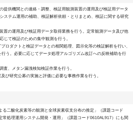
タの提供機関との連絡・調整、検証用観測装置の運用及び検証用データ
システム運用の補助、検証解析依頼・とりまとめ、検証に関する研究
測装置の運用及び検証用データ取得業務を行う。定常観測データ及び他
応じて検証のための集中観測を行う。
ATプロダクトと検証データとの相関処理、図示化等の検証解析を行い、
価を行う。必要に応じてデータ処理アルゴリズム改訂への反映補助を行
る調査、メタン漏洩検知検証作業を行う。
運営及び研究公募の実施と評価に必要な事務作業を行う。
による二酸化炭素等の観測と全球炭素収支分布の推定」（課題コード
ータ定常処理運用システム開発・運用」（課題コード0610AL917）にも関