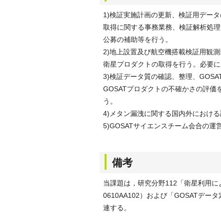
1)検証実施計画の更新、検証用デー
取得に関する事務業務、検証解析処理
公募の補助等を行う。
2)地上設置及び航空機搭載検証用観
衛星プロダクトの取得を行う。必要に
3)検証データ質の確認、整理、GOS
GOSATプロダクトの不確かさの評
う。
4)メタン漏洩に関する国内外におけ
5)GOSATサイエンスチーム会合の
備考
当課題は，研究分野112「衛星利用
0610AA102）および「GOSATデ
連する。