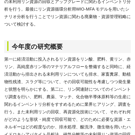
の未利用リン資源の回収とアップグレードに関わるインベントリ分
析を行う。最後にリン資源循環分析用WIO-MFA モデルを用いたシ
ナリオ分析を行うことでリン資源に関わる廃棄物・資源管理戦略に
ついて検討する。
今年度の研究概要
第一に経済活動に投入されるリン資源をリン酸、肥料、黄リン、赤
リン、高純度赤リン等のマテリアルフローを整備すると同時に、経
済活動から排出される未利用リンについても排水、家畜糞尿、動植
物性残渣、スラグ等について、その回収可能性を考慮しつつ発生量
と状態を明らかにする。第二に、リン関連財についてのインベント
リ調査を行い、肥料、農薬、マッチ、化合物半導体原料等の生産に
関わるインベントリ分析をすすめるために業界ヒアリング、調査を
行う。また未利用リンの回収、再資源化技術について、それぞれ何
がどのような形状・純度で回収可能で、どのために必要な資源・エ
ネルギーはどの程度なのか、排水処理、酸洗浄、微生物を用いたハ
イドロキシアパタイト晶析法、磁気分離等の未利用リン資源の回収