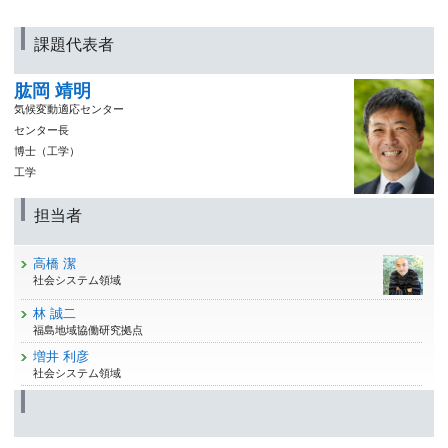
課題代表者
肱岡 靖明
気候変動適応センター
センター長
博士（工学）
工学
担当者
高橋 潔
社会システム領域
林 誠二
福島地域協働研究拠点
増井 利彦
社会システム領域