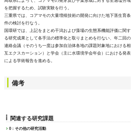
鳥取県によって、コアマモの発芽及び子葉形成に対する至適塩分域
を把握するため、試験実験を行う。
三重県では、コアマモの大量増殖技術の開発に向けた地下茎生育条
件の検討を行なう。
国環研では、上記をまとめ干潟および藻場の生態系機能評価に関す
る研究成果として各手法の標準化と取りまとめを行ない、年二回の
連絡会議（そのうち一度は参加自治体各地の課題対象地における相
互エクスカーション）と学会（主に水環境学会年会）における発表
による学術報告を進める。
備考
関連する研究課題
0 : その他の研究活動