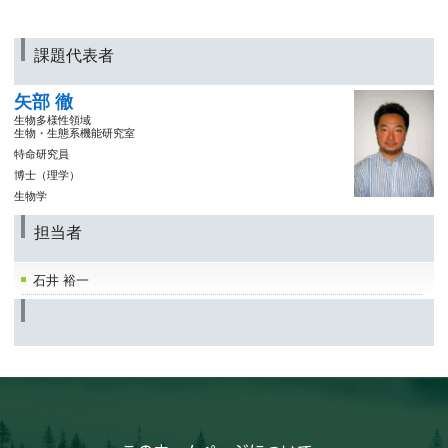
課題代表者
矢部 徹
生物多様性領域
生物・生態系機能研究室
特命研究員
博士（理学）
生物学
担当者
石井 裕一