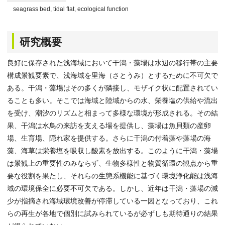
seagrass bed, tidal flat, ecological function
研究概要
良好に保存された浅海域において干潟・藻場は水辺の移行帯の主要
構成景観要素で、浅海域を里海（さとうみ）とするために不可欠で
ある。干潟・藻場はその多くが隣接し、モザイク状に配置されてい
ることも多い。そこでは海域と陸域からの水、栄養塩の供給や流出
を受け、潮汐のリズムと相まって多様な環境が形成される。その結
果、干潟は水鳥の来訪を支える場を提供し、藻場は魚貝類の産卵
場、生育場、隠れ家を提供する。さらに干潟の付着藻や藻場の海
藻、海草は栄養塩を吸収し酸素を放出する。このように干潟・藻場
は景観上の重要性のみならず、生物多様性と物質循環の観点から重
要な役割を果たし、それらの生態系機能に基づく環境浄化能は浅海
域の環境保全に必要不可欠である。しかし、近年は干潟・藻場の減
少が指摘され海域環境改善が停滞している一因となっており、これ
らの再生が各地で個別に試みられているが必ずしも期待通りの結果