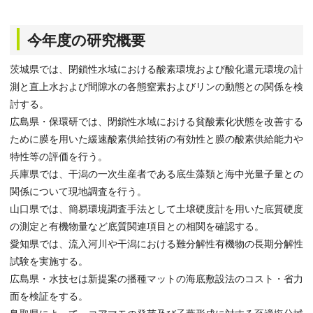
今年度の研究概要
茨城県では、閉鎖性水域における酸素環境および酸化還元環境の計
測と直上水および間隙水の各態窒素およびリンの動態との関係を検
討する。
広島県・保環研では、閉鎖性水域における貧酸素化状態を改善する
ために膜を用いた緩速酸素供給技術の有効性と膜の酸素供給能力や
特性等の評価を行う。
兵庫県では、干潟の一次生産者である底生藻類と海中光量子量との
関係について現地調査を行う。
山口県では、簡易環境調査手法として土壌硬度計を用いた底質硬度
の測定と有機物量など底質関連項目との相関を確認する。
愛知県では、流入河川や干潟における難分解性有機物の長期分解性
試験を実施する。
広島県・水技セは新提案の播種マットの海底敷設法のコスト・省力
面を検証をする。