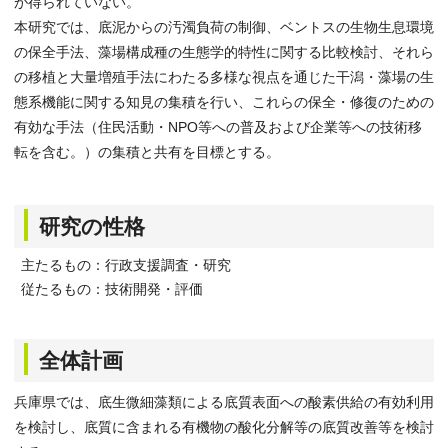
が得られていない。
本研究では、底泥からの汚濁負荷の制御、ベントスの生物生息環境
の保全手法、藻場構成種の生態学的特性に関する比較検討、それら
の移植と大量増殖手法にわたる多様な視点を通じた干潟・藻場の生
態系機能に関する知見の集積を行い、これらの保全・修復のための
有効な手法（住民活動・NPO等への普及および企業等への技術移
転を含む。）の集積と共有を目標とする。
研究の性格
主たるもの：行政支援調査・研究
従たるもの：技術開発・評価
全体計画
兵庫県では、底生微細藻類による底質表面への酸素供給の有効利用
を検討し、底質に含まれる有機物の酸化分解等の底質改善等を検討