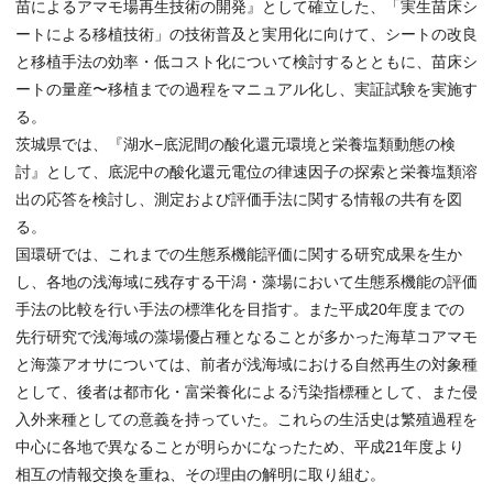
苗によるアマモ場再生技術の開発』として確立した、「実生苗床シ
ートによる移植技術」の技術普及と実用化に向けて、シートの改良
と移植手法の効率・低コスト化について検討するとともに、苗床シ
ートの量産〜移植までの過程をマニュアル化し、実証試験を実施す
る。
茨城県では、『湖水−底泥間の酸化還元環境と栄養塩類動態の検
討』として、底泥中の酸化還元電位の律速因子の探索と栄養塩類溶
出の応答を検討し、測定および評価手法に関する情報の共有を図
る。
国環研では、これまでの生態系機能評価に関する研究成果を生か
し、各地の浅海域に残存する干潟・藻場において生態系機能の評価
手法の比較を行い手法の標準化を目指す。また平成20年度までの
先行研究で浅海域の藻場優占種となることが多かった海草コアマモ
と海藻アオサについては、前者が浅海域における自然再生の対象種
として、後者は都市化・富栄養化による汚染指標種として、また侵
入外来種としての意義を持っていた。これらの生活史は繁殖過程を
中心に各地で異なることが明らかになったため、平成21年度より
相互の情報交換を重ね、その理由の解明に取り組む。