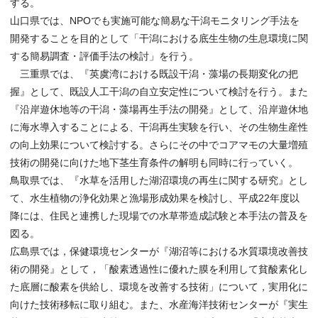
する。
山口県では、NPOでも実施可能な簡易な干潟モニタリング手法を
開発することを目的として「干潟における底生生物の生息環境に関
する簡易調査・評価手法の検討」を行う。
三重県では、『英虞湾における既設干潟・藻場の長期変化の把
握』として、既設人工干潟の自立安定性について検討を行う。また
『沿岸遊休地等の干潟・藻場再生手法の開発』として、沿岸遊休地
に海水導入することによる、干潟再生実験を行い、その生物生産性
の向上効果について検討する。さらにその中でコアマモの大量増殖
技術の開発に向けた地下茎生育条件の解明も同時に行っていく。
鳥取県では、『水草を活用した湖沼環境の再生に関する研究』とし
て、水生植物の浄化効果と漁場形成効果を検討し、平成22年度以
降には、住民と連携した現場での水草帯造成試験と本手法の普及を
図る。
広島県では，保健環境センターが『湖沼等における水質環境改善技
術の開発』として，「酸素透過性に優れた膜を利用して貧酸素化し
た底層に酸素を供給し、環境を改善する技術」について，実用化に
向けた技術移転に取り組む。また、水産海洋技術センターが『実生