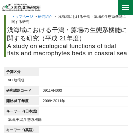
トップページ
>
研究紹介
>
浅海域における干潟・藻場の生態系機能に
関する研究
浅海域における干潟・藻場の生態系機能に
関する研究（平成 21年度）
A study on ecological functions of tidal
flats and macrophytes beds in coastal sea
予算区分
AH 地環研
研究課題コード
0911AH003
開始/終了年度
2009~2011年
キーワード(日本語)
藻場,干潟,生態系機能
キーワード(英語)