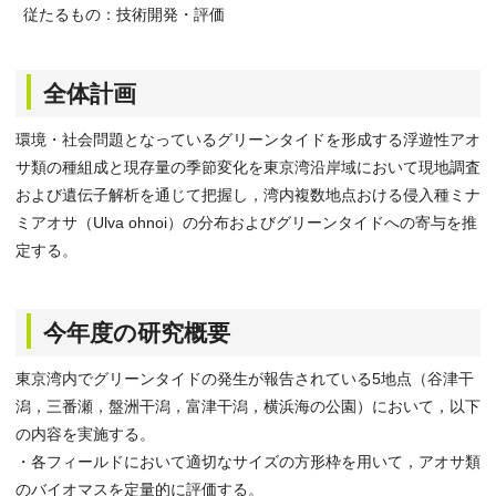
従たるもの：技術開発・評価
全体計画
環境・社会問題となっているグリーンタイドを形成する浮遊性アオ
サ類の種組成と現存量の季節変化を東京湾沿岸域において現地調査
および遺伝子解析を通じて把握し，湾内複数地点おける侵入種ミナ
ミアオサ（Ulva ohnoi）の分布およびグリーンタイドへの寄与を推
定する。
今年度の研究概要
東京湾内でグリーンタイドの発生が報告されている5地点（谷津干
潟，三番瀬，盤洲干潟，富津干潟，横浜海の公園）において，以下
の内容を実施する。
・各フィールドにおいて適切なサイズの方形枠を用いて，アオサ類
のバイオマスを定量的に評価する。