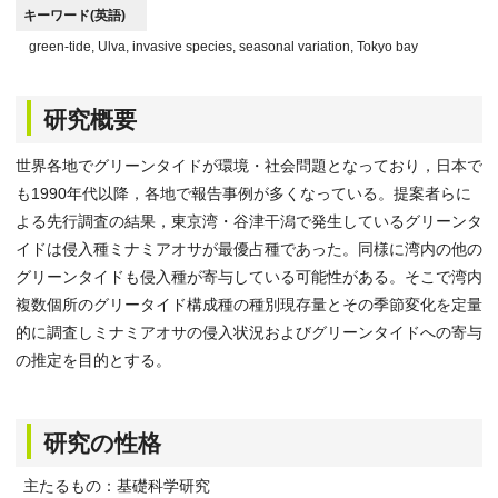
キーワード(英語)
green-tide, Ulva, invasive species, seasonal variation, Tokyo bay
研究概要
世界各地でグリーンタイドが環境・社会問題となっており，日本で
も1990年代以降，各地で報告事例が多くなっている。提案者らに
よる先行調査の結果，東京湾・谷津干潟で発生しているグリーンタ
イドは侵入種ミナミアオサが最優占種であった。同様に湾内の他の
グリーンタイドも侵入種が寄与している可能性がある。そこで湾内
複数個所のグリータイド構成種の種別現存量とその季節変化を定量
的に調査しミナミアオサの侵入状況およびグリーンタイドへの寄与
の推定を目的とする。
研究の性格
主たるもの：基礎科学研究