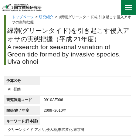
トップページ
>
研究紹介
>
緑潮(グリーンタイド)を引き起こす侵入アオ
サの実態把握
緑潮(グリーンタイド)を引き起こす侵入ア
オサの実態把握（平成 21年度）
A research for seasonal variation of
Green-tide formed by invasive species,
Ulva ohnoi
予算区分
AF 奨励
研究課題コード
0910AF006
開始/終了年度
2009~2010年
キーワード(日本語)
グリーンタイド,アオサ,侵入種,季節変化,東京湾