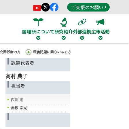
ご支援のお願い
国環研について
研究紹介
外部連携
広報活動
課題代表者
高村 典子
担当者
西川 潮
赤坂 宗光