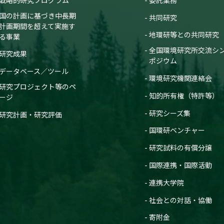
国の計画に基づき中長期
共同研究
計画期間を超えて実施す
地環研等との共同研究
る事業
全国環境研究所交流シ
研究成果
ポジウム
データベース／ツール
環境研究機関連絡会
研究プロジェクト等のペ
知的所有権（特許等）
ージ
研究シーズ集
研究計画・研究評価
国環研ベンチャー
研究試料の有償分譲
国際連携・国際活動
連携大学院
社会との対話・協働
寄附金