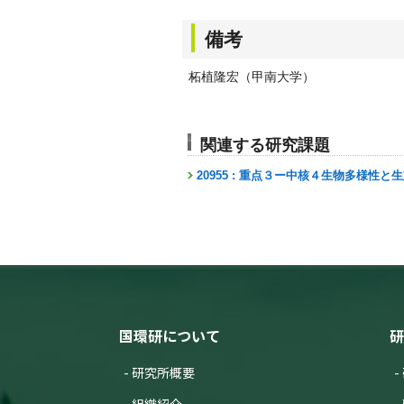
備考
柘植隆宏（甲南大学）
関連する研究課題
20955 : 重点３ー中核４生物多様
国環研について
研
研究所概要
組織紹介