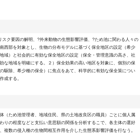
リスク要因の解明、?外来動物の生態影響評価、?ため池に関わる人々の
南西部を対象とし、生物の分布モデルに基づく保全地区の設定（希少
地域）と社会的に有効な保全地区の設定（保全・管理意識の高さ、社
効な地域を明確にする。２）保全効果の高い地区を対象に、個別の保
の駆除、希少種の保全）に焦点をあて、科学的に有効な保全策につい
作成する。
体（ため池管理者、地域住民、県の土地改良区の職員）ごとに個人属
わりの程度などと支払い意思額の関係を分析するこで、各主体の選好
、複数の侵入種の生物間相互作用を介した生態系影響評価を行なう。