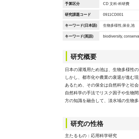
予算区分
CD 文科-科研費
研究課題コード
0911CD001
キーワード(日本語)
生物多様性,保全,池
キーワード(英語)
biodiversity, conserv
研究概要
日本の灌漑用ため池は、生物多様性の
しかし、都市化や農業の衰退が進む現
あるため、その保全は自然科学と社会
自然科学の手法でリスク因子や生物間
方の知識を融合して、淡水域の生物多
研究の性格
主たるもの：応用科学研究