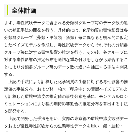
全体計画
まず、毒性試験データに含まれる分類群グループ毎のデータ数の違
いの補正手法の開発を行う。具体的には、化学物質の毒性影響は各
分類群グループ（藻類・甲殻類・魚類）毎に異なると明示的に仮定
したベイズモデルを作成し、毒性試験データからそれぞれの分類群
グループ毎に対する毒性影響の推定を行う。その後、各グループに
対する毒性影響の推定分布を適切な重み付けをしながら結合するこ
とにより分類群グループ毎のデータ数の違いを補正する手法を開発
する。
上記の手法により計算した化学物質の生物に対する毒性影響の推
定値の事後分布、および林・柏木（印刷中）の階層ベイズモデルよ
り計算した環境中濃度の推定値の事後分布を基に、モンテカルロシ
ミュレーションにより種の期待影響割合の推定分布を算出する手法
を開発する。
上記で開発した手法を用い、実際の東京都の環境中濃度観測デー
タおよび慢性毒性試験からの生態毒性データを用い、鉛・亜鉛・