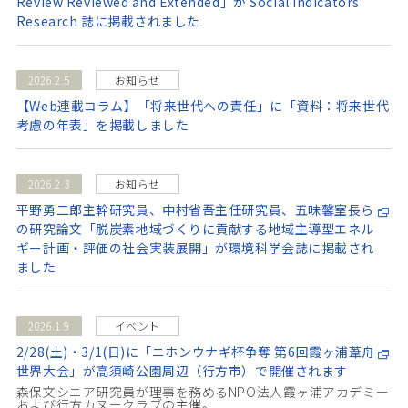
Review Reviewed and Extended」が Social Indicators
Research 誌に掲載されました
2026.2.5
お知らせ
【Web連載コラム】「将来世代への責任」に「資料：将来世代
考慮の年表」を掲載しました
2026.2.3
お知らせ
平野勇二郎主幹研究員、中村省吾主任研究員、五味馨室長ら
の研究論文「脱炭素地域づくりに貢献する地域主導型エネル
ギー計画・評価の社会実装展開」が環境科学会誌に掲載され
ました
2026.1.9
イベント
2/28(土)・3/1(日)に「ニホンウナギ杯争奪 第6回霞ヶ浦葦舟
世界大会」が高須崎公園周辺（行方市）で開催されます
森保文シニア研究員が理事を務めるNPO法人霞ヶ浦アカデミー
および行方カヌークラブの主催。