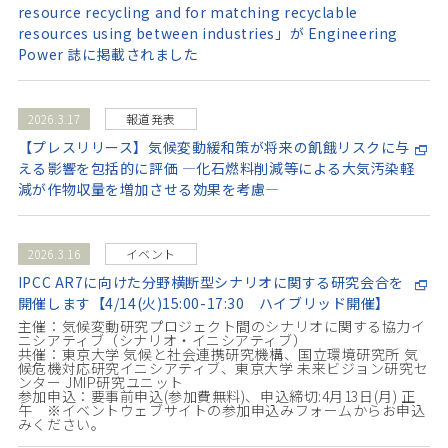
resource recycling and for matching recyclable
resources using between industries」が Engineering
Power 誌に掲載されました
2026.3.17
報道発表
【プレスリリース】気候変動緩和策が将来の飢餓リスクに与
える影響を包括的に評価 —化石燃料削減等による大気汚染軽
減が作物収量を増加させる効果を考慮—
2026.3.16
イベント
IPCC AR7に向けた分野横断型シナリオに関する研究会合を
開催します【4/14(火)15:00-17:30 ハイブリッド開催】
主催：気候変動研究プロジェクト間のシナリオに関する協力イ
ニシアティブ（シナリオ・イニシアティブ）
共催：東京大学 気候と社会連携研究機構、国立環境研究所 気
候危機対応研究イニシアティブ、東京大学 未来ビジョン研究セ
ンター JMIP研究ユニット
参加申込：要事前申込(参加費無料)、申込締切:4月13日(月) 正
午 ※イベントウェブサイトの参加申込みフォームからお申込
みください。