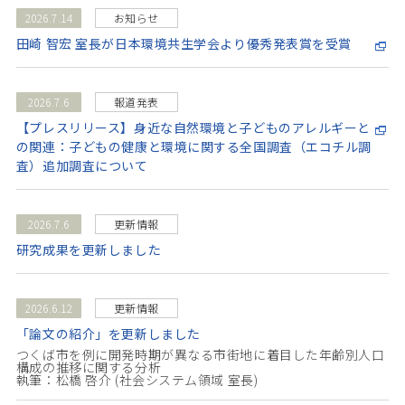
2026.7.14
お知らせ
田崎 智宏 室長が日本環境共生学会より優秀発表賞を受賞
2026.7.6
報道発表
【プレスリリース】身近な自然環境と子どものアレルギーと
の関連：子どもの健康と環境に関する全国調査（エコチル調
査）追加調査について
2026.7.6
更新情報
研究成果を更新しました
2026.6.12
更新情報
「論文の紹介」を更新しました
つくば市を例に開発時期が異なる市街地に着目した年齢別人口
構成の推移に関する分析
執筆：松橋 啓介 (社会システム領域 室長)