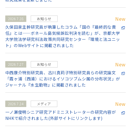
New
2026.7.28
お知らせ
久保田泉主幹研究員が執筆したコラム「国の『最終的な責
任』とは——ボネール島気候訴訟判決を読む」が、京都大学
大学院法学研究科法政策共同研究センター「環境と法ユニッ
ト」のWebサイトに掲載されました
New
2026.7.27
お知らせ
中西康介特別研究員、古川真莉子特別研究員らの研究論文
「霞ヶ浦（西浦）におけるイソコツブムシ属の分布状況」が
ジャーナル『水生動物』に掲載されました
New
2026.7.24
メディア
一ノ瀬俊明シニア研究アドミニストレーターの研究内容が
NHKで紹介されました(外部サイトにリンクします)