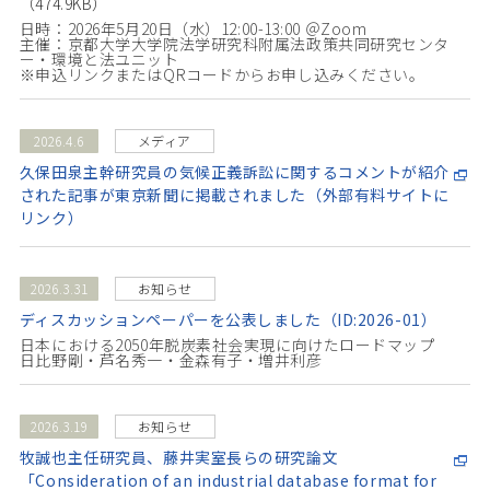
（474.9KB）
日時：2026年5月20日（水）12:00-13:00 ＠Zoom
主催：京都大学大学院法学研究科附属法政策共同研究センタ
ー・環境と法ユニット
※申込リンクまたはQRコードからお申し込みください。
2026.4.6
メディア
久保田泉主幹研究員の気候正義訴訟に関するコメントが紹介
された記事が東京新聞に掲載されました（外部有料サイトに
リンク）
2026.3.31
お知らせ
ディスカッションペーパーを公表しました（ID:2026-01）
日本における2050年脱炭素社会実現に向けたロードマップ
日比野剛・芦名秀一・金森有子・増井利彦
2026.3.19
お知らせ
牧誠也主任研究員、藤井実室長らの研究論文
「Consideration of an industrial database format for