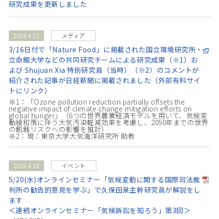
研究成果を更新しました
2026.4.21
メディア
3/16日付で「Nature Food」に掲載された国立環境研究所・
立命館大学などの共同研究チームによる研究成果（※1）お
よび Shujuan Xia 特別研究員（当時）（※2）のコメントが
紹介された記事が日経新聞に掲載されました（外部有料サイ
トにリンク）
※1：「Ozone pollution reduction partially offsets the
negative impact of climate change mitigation efforts on
global hunger」（6つの世界農業経済モデルを用いて、気候変
動緩和策に伴う大気汚染軽減効果を考慮し、2050年までの世界
の飢餓リスクへの影響を推計）
※2：現：東京大学大気海洋研究所 助教
2026.4.10
イベント
5/20(水)オンラインセミナー「気候変動に関する国際司法裁
判所の勧告的意見を学ぶ」で久保田泉主幹研究員が解説をし
ます
＜連続オンラインセミナー「気候訴訟を知ろう」第3回＞