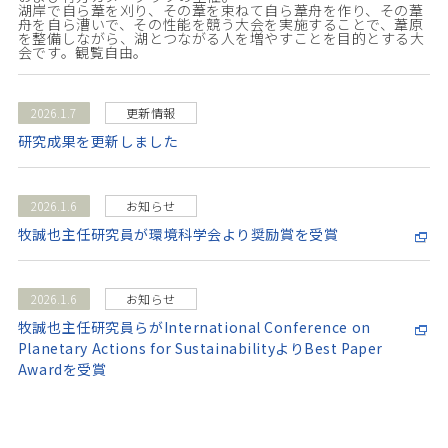
湖岸で自ら葦を刈り、その葦を束ねて自ら葦舟を作り、その葦
舟を自ら漕いで、その性能を競う大会を実施することで、葦原
を整備しながら、湖とつながる人を増やすことを目的とする大
会です。観覧自由。
2026.1.7
更新情報
研究成果を更新しました
2026.1.6
お知らせ
牧誠也主任研究員が環境科学会より奨励賞を受賞
2026.1.6
お知らせ
牧誠也主任研究員らがInternational Conference on
Planetary Actions for SustainabilityよりBest Paper
Awardを受賞