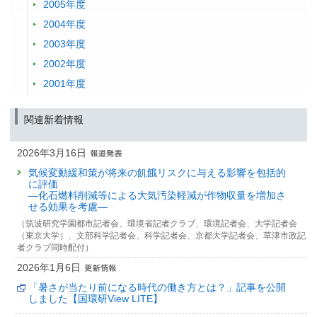
2005年度
2004年度
2003年度
2002年度
2001年度
関連新着情報
2026年3月16日
気候変動緩和策が将来の飢餓リスクに与える影響を包括的
に評価
—化石燃料削減等による大気汚染軽減が作物収量を増加さ
せる効果を考慮—
（筑波研究学園都市記者会、環境省記者クラブ、環境記者会、大学記者会
（東京大学）、文部科学記者会、科学記者会、京都大学記者会、草津市政記
者クラブ同時配付）
2026年1月6日
「暑さが当たり前になる時代の働き方とは？」記事を公開
しました【国環研View LITE】