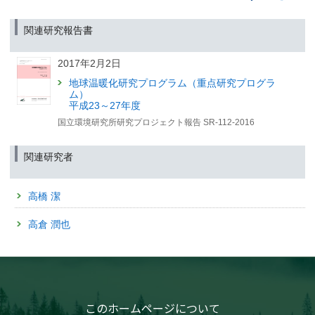
高齢化と気候変動が救急医療体制に及ぼす将来的影響を
「2つのセンサを託してロケット打上げ GOSAT-GW、つ
日本で初めて統合的に予測・評価
いに宇宙へ」記事を公開しました【国環研View DEEP】
〜長崎大学・東京大学・国立環境研究所の共同研究に
関連研究報告書
より、日本全国を対象に2099年までの救急搬送需要を推
計〜
2025年7月9日
2017年2月2日
（筑波研究学園都市記者会、環境省記者クラブ、環境記者会、文部科学記者
「「今年、ヒバリはいつ鳴いた？」—“季節のズレ”を追う全
会、厚生労働記者会）
国の観察者たちとは？」記事を公開しました【国環研View
地球温暖化研究プログラム（重点研究プログラ
LITE】
ム）
2025年9月8日
平成23～27年度
2025年5月7日
温暖化による春の早まりは
国立環境研究所研究プロジェクト報告 SR-112-2016
高山帯の紅葉の色づきを弱くする
「生物季節モニタリング：気候変動と生物のリズムを見つ
—定点カメラ画像データに基づく将来予測—
めて」記事を公開しました【国環研View DEEP】
（筑波研究学園都市記者会、環境省記者クラブ、環境記者会同時配付）
関連研究者
2025年2月28日
2025年9月8日
「永久凍土は日本にも存在する？」記事を公開しました
「温室効果ガスの大きな排出源を宇宙からみつける？」記
高橋 潔
【国環研View LITE】
事を公開しました【国環研View LITE】
高倉 潤也
2025年8月26日
森林と大気のガス交換を「渦」で捉える
—半世紀前に考案された理論を実用化—
（筑波研究学園都市記者会、環境省記者クラブ、環境記者会、京都大学記者
クラブ、⽂部科学記者会、科学記者会同時配布）
このホームページについて
2025年7月31日