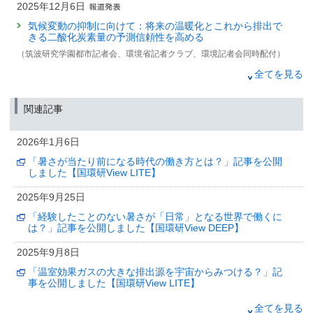
2025年12月6日
気候変動の抑制に向けて：将来の温暖化とこれから排出で
きる二酸化炭素量の予測信頼性を高める
（筑波研究学園都市記者会、環境省記者クラブ、環境記者会同時配付）
2025年11月17日
全てを見る
長期的な暑熱適応の効果を見込んでも
気候変動と超高齢社会により21世紀半ばに向けて熱中症死
関連記事
亡者数が増加する
（筑波研究学園都市記者会、環境省記者クラブ、環境記者会同時配付）
2026年1月6日
2025年11月6日
「暑さが当たり前になる時代の働き方とは？」記事を公開
気候変動リスク産官学連携ネットワーク公開シンポジウム
しました【国環研View LITE】
～サステナビリティ情報開示の動向と企業価値向上に向け
て～ 開催のお知らせ
2025年9月25日
（筑波研究学園都市記者会配布（環境省、文部科学省、国土交通省、金融庁
「経験したことのない暑さが「日常」となる世界で働くに
同旨発表））
は？」記事を公開しました【国環研View DEEP】
2025年9月25日
2025年9月8日
「経験したことのない暑さが「日常」となる世界で働くに
「温室効果ガスの大きな排出源を宇宙からみつける？」記
は？」記事を公開しました【国環研View DEEP】
事を公開しました【国環研View LITE】
2025年9月12日
2025年7月24日
全てを見る