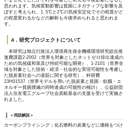
思われます。気候変動影響は貧困にネガティブな影響を及
ぼすと考えられ、1. 5℃と2℃の気候安定化でその程度がど
の程度変わるかなどの解析も今後求められると思われま
す。
4．研究プロジェクトについて
本研究は独立行政法人環境再生保全機構環境研究総合推
進費課題2-2002（世界を対象としたネットゼロ排出達成の
ための気候緩和策及び持続可能な開発）、1-2101（世界全
域を対象とした技術・経済・社会的な実現可能性を考慮し
た脱炭素社会への道筋に関する研究）、科研費
23H01537（世界モデルを用いた脱炭素と貧困・飢餓・エ
ネルギー貧困撲滅の同時達成の可能性の検討）、公益財団
法人住友電工グループ社会貢献基金の支援を受けて実施さ
れました。
＜用語解説＞
カーボンプライシング；化石燃料の炭素などに価格をつけ