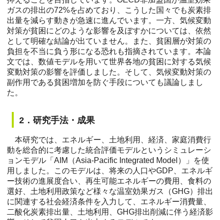
ガスの排出の72%を占めており、こうした国々でも炭素排
出量を減らす動きが急速に進んでいます。一方、気候変動
対策が貧困にどのような影響を及ぼすかについては、依然
として明確な結論が出ていません。また、貧困層が対策の
負担を不当に負う形になる恐れも指摘されています。本論
文では、数値モデルを用いて世界各地の貧困に対する気候
変動対策の影響を評価しました。そして、気候変動対策の
副作用である貧困増加を防ぐ手段についても議論しまし
た。
2．研究手法・成果
本研究では、エネルギー、土地利用、経済、家庭消費行
動を総合的に考慮した統合評価モデルというシミュレーシ
ョンモデル「AIM（Asia-Pacific Integrated Model）」を使
用しました。このモデルは、将来の人口やGDP、エネルギ
ー技術の進展度合い、再生可能エネルギーの費用、食料の
選好、土地利用政策など様々な温室効果ガス（GHG）排出
に関連する社会経済条件を入力して、エネルギー消費量、
二酸化炭素排出量、土地利用、GHG排出削減に伴う経済影