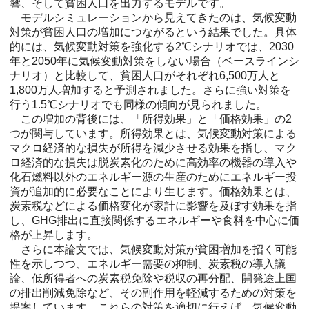
響、そして貧困人口を出力するモデルです。
モデルシミュレーションから見えてきたのは、気候変動
対策が貧困人口の増加につながるという結果でした。具体
的には、気候変動対策を強化する2℃シナリオでは、2030
年と2050年に気候変動対策をしない場合（ベースラインシ
ナリオ）と比較して、貧困人口がそれぞれ6,500万人と
1,800万人増加すると予測されました。さらに強い対策を
行う1.5℃シナリオでも同様の傾向が見られました。
この増加の背後には、「所得効果」と「価格効果」の2
つが関与しています。所得効果とは、気候変動対策による
マクロ経済的な損失が所得を減少させる効果を指し、マク
ロ経済的な損失は脱炭素化のために高効率の機器の導入や
化石燃料以外のエネルギー源の生産のためにエネルギー投
資が追加的に必要なことにより生じます。価格効果とは、
炭素税などによる価格変化が家計に影響を及ぼす効果を指
し、GHG排出に直接関係するエネルギーや食料を中心に価
格が上昇します。
さらに本論文では、気候変動対策が貧困増加を招く可能
性を示しつつ、エネルギー需要の抑制、炭素税の導入議
論、低所得者への炭素税免除や税収の再分配、開発途上国
の排出削減免除など、その副作用を軽減するための対策を
提案しています。これらの対策を適切に行えば、気候変動