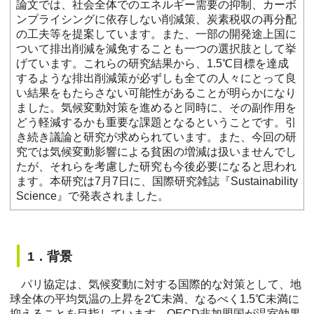
論文では、社会全体でのエネルギー需要の抑制、カーボ
ンプライシングに依存しない削減策、炭素税収の再分配
の工夫等を提案しています。また、一部の開発途上国に
ついて排出削減を減免することも一つの選択肢として挙
げています。これらの研究結果から、1.5℃目標を達成
するような排出削減策が必ずしも全ての人々にとって良
い結果をもたらさない可能性があることが明らかになり
ました。気候変動対策を進めると同時に、その副作用を
どう軽減するかも重要な課題となるということです。引
き続き議論と研究が求められています。また、今回の研
究では気候変動影響による貧困の増減は扱いませんでし
たが、それらを考慮した研究も今後必要になると思われ
ます。本研究は7月7日に、国際研究雑誌『Sustainability
Science』で発表されました。
1．背景
パリ協定は、気候変動に対する国際的な対策として、地
球全体の平均気温の上昇を2℃未満、なるべく1.5℃未満に
抑えることを目指しています。OECD非加盟国が温室効果