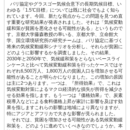
パリ協定やグラスゴー気候合意下の長期気候目標、い
わゆる「1.5℃目標」については既に社会でもよく知ら
れています。今回、新たな視点からこの問題を見つめ直
す重要な研究結果が発表されました。それは「気候変動
緩和策が貧困を悪化させる可能性がある」というもので
す。京都大学藤森教授の率いる、京都大学、立命館大
学、国立環境研究所の研究チームは、パリ協定に基づく
将来の気候変動緩和シナリオを分析し、それらが貧困に
どのように影響するかを調査しました。その結果、
2030年と2050年で、気候緩和策をとらないベースライ
ンケースと比べて気候変動緩和策を行ったケースではそ
れぞれ6,500万人、1,800万人の貧困人口を増加させる可
能性があることが明らかになりました。この増加の原因
は主に2つあります。一つは、『所得効果』で、これは
気候変動対策によるマクロ経済的な損失が所得を減少さ
せる効果を指します。もう一つは『価格効果』で、炭素
税導入などによる食料価格上昇が家計に影響を及ぼす効
果を指しますこれらの影響は地域により異なりますが、
特にアジアとアフリカで大きな影響が見られました。
それでは、貧困を増加させる可能性がある気候変動緩
和策を、どのように進めていくべきなのでしょうか。本