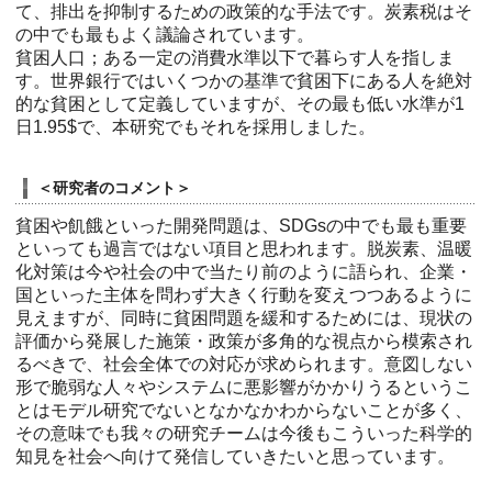
て、排出を抑制するための政策的な手法です。炭素税はそ
の中でも最もよく議論されています。
貧困人口；ある一定の消費水準以下で暮らす人を指しま
す。世界銀行ではいくつかの基準で貧困下にある人を絶対
的な貧困として定義していますが、その最も低い水準が1
日1.95$で、本研究でもそれを採用しました。
＜研究者のコメント＞
貧困や飢餓といった開発問題は、SDGsの中でも最も重要
といっても過言ではない項目と思われます。脱炭素、温暖
化対策は今や社会の中で当たり前のように語られ、企業・
国といった主体を問わず大きく行動を変えつつあるように
見えますが、同時に貧困問題を緩和するためには、現状の
評価から発展した施策・政策が多角的な視点から模索され
るべきで、社会全体での対応が求められます。意図しない
形で脆弱な人々やシステムに悪影響がかかりうるというこ
とはモデル研究でないとなかなかわからないことが多く、
その意味でも我々の研究チームは今後もこういった科学的
知見を社会へ向けて発信していきたいと思っています。