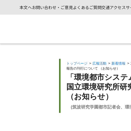
本文へ
お問い合わせ・ご意見
よくあるご質問
交通アクセス
サ
トップページ
>
広報活動
>
新着情報
>
報告の刊行について （お知らせ）
「環境都市システ
国立環境研究所研
（お知らせ）
(筑波研究学園都市記者会、環