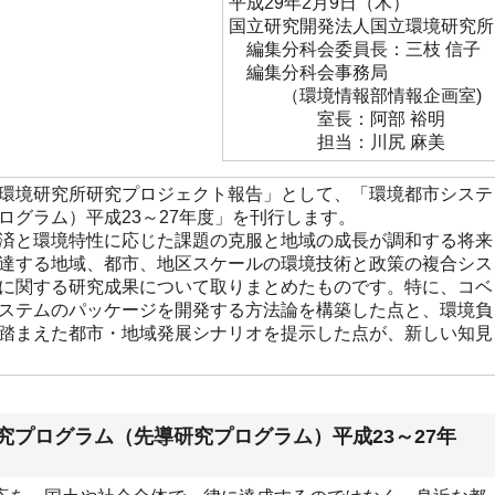
平成29年2月9日（木）
国立研究開発法人国立環境研究所
編集分科会委員長：三枝 信子
編集分科会事務局
（環境情報部情報企画室)
室長：阿部 裕明
担当：川尻 麻美
環境研究所研究プロジェクト報告」として、「環境都市システ
ログラム）平成23～27年度」を刊行します。
済と環境特性に応じた課題の克服と地域の成長が調和する将来
達する地域、都市、地区スケールの環境技術と政策の複合シス
に関する研究成果について取りまとめたものです。特に、コベ
ステムのパッケージを開発する方法論を構築した点と、環境負
踏まえた都市・地域発展シナリオを提示した点が、新しい知見
究プログラム（先導研究プログラム）平成23～27年