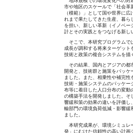
地球規模での環境変化への対応
市や地区のスケールで「社会革
（模範）」として国や世界に広
れまで果たしてきた生産、暮ら
を担い、新しい革新（イノベー
計とその実践とをつなげる新し
そこで、本研究プログラムでは
成長が調和する将来ターゲット
技術と政策の複合システムを描
その結果、国内とアジアの都市
開発と、技術群と施策をパッケ
ました。また、相乗性や補完性
技術・施策システムのパッケー
布等に着目した人口分布の変動
の構築手法を開発しました。そ
響緩和策の効果の違いを評価し
輸部門の環境負荷低減・影響緩
ました。
本研究成果が、環境シミュレー
発」にむけた信頼性の高い計画