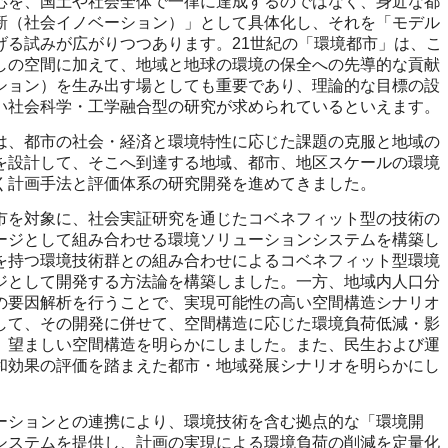
を、国土や社会全体で一律に達成するのではなく、身近な都
新（社会イノベーション）」として具体化し、それを「モデル
げる試みが広がりつつあります。21世紀の「環境都市」は、こ
しの空間に加えて、地域と地球の環境の保全への先導的な貢献
ション）を生み出す場としても重要であり、理論的な目標の設
い社会科学・工学融合型の研究が求められているといえます。
、都市の社会・経済と環境特性に応じた課題の克服と地域の
を設計して、そこへ到達する地域、都市、地区スケールの環境
く計画手法と評価体系の研究開発を進めてきました。
を対象に、社会実証研究を通じたコベネフィット型の技術の
ージとして組み合わせる環境ソリューションシステムを構築し
を持つ環境技術群との組み合わせによるコベネフィット型環境
ジとして開発する方法論を構築しました。一方、地域内人口分
の要因解析を行うことで、実現可能性の高い空間構造シナリオ
して、その開発に併せて、空間構造に応じた環境負荷低減・影
、望ましい空間構造を明らかにしました。また、民生および運
和効果の評価を踏まえた都市・地域発展シナリオを明らかにし
ションとの連携により、環境技術を含む拠点的な「環境開
システムを提供し、計画の実現による環境負荷の削減を定量化