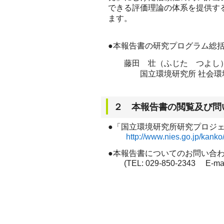
できる評価理論の体系を提供す
ます。
●本報告書の研究プログラム総
藤田 壮（ふじた つよし
国立環境研究所 社会環境
２ 本報告書の閲覧及び問
●「国立環境研究所研究プロジ
http://www.nies.go.jp/kanko
●本報告書についてのお問い合
(TEL: 029-850-2343 E-mai