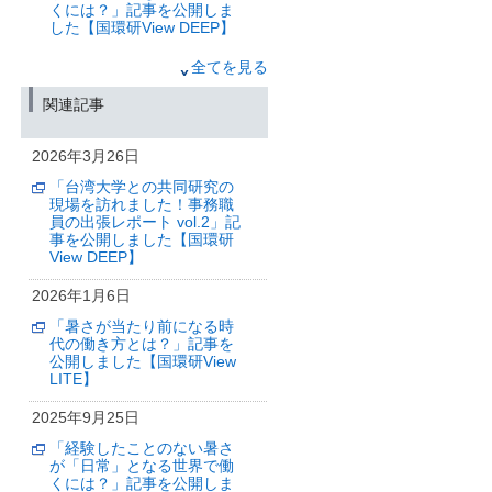
くには？」記事を公開しま
した【国環研View DEEP】
2025年8月20日
全てを見る
地球温暖化が進むとアマゾ
関連記事
ン熱帯雨林の枯死が21世紀
中に始まることを最先端モ
デルが高排出シナリオで予
2026年3月26日
測
「台湾大学との共同研究の
（筑波研究学園都市記者会、環境省記
現場を訪れました！事務職
者クラブ、環境記者会、文部科学記者
員の出張レポート vol.2」記
会、科学記者会、大学記者会（東京大
事を公開しました【国環研
学）同時配付）
View DEEP】
2025年5月30日
2026年1月6日
環境研究の“生の声”が戻って
「暑さが当たり前になる時
くる—
代の働き方とは？」記事を
6年ぶりに国立環境研究所
公開しました【国環研View
「公開シンポジウム」を
LITE】
対面開催【終了しました】
（筑波研究学園都市記者会、環境省記
2025年9月25日
者クラブ、環境記者会、都庁記者クラ
ブ、埼玉県政記者クラブ、千葉県政記
「経験したことのない暑さ
者会、福島県政記者クラブ、郡山記者
が「日常」となる世界で働
クラブ、滋賀県政記者クラブ同時配
くには？」記事を公開しま