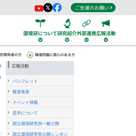
ご支援のお願い
国環研について
研究紹介
外部連携
広報活動
広報活動
ト
日
パンフレット
報道発表
イベント情報
見学について
国立環境研究所一般公開
国立環境研究所公開シンポジ