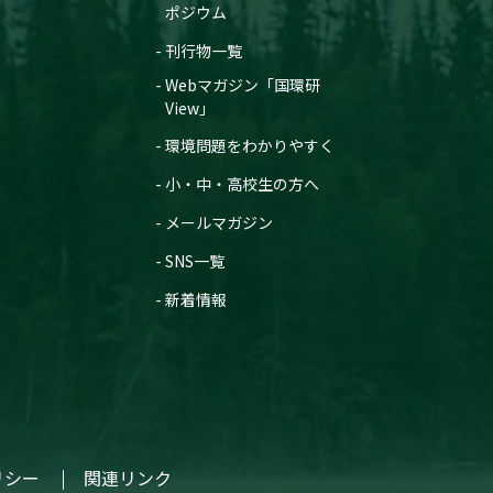
ポジウム
（大阪科学・大学記者クラブ、農政ク
ラブ、農林記者会、文部科学記者会、
刊行物一覧
科学記者会、環境記者会、環境問題研
究会、東大阪市政記者クラブ、奈良県
Webマガジン「国環研
政・経済記者クラブ、奈良県文化教育
View」
記者クラブ、筑波研究学園都市記者
会、弘前記者会同時配付）
環境問題をわかりやすく
2023年9月26日
小・中・高校生の方へ
冬季の湿原におけるメタン
排出推定値の精度向上
メールマガジン
湿原モデルは北方湿原から
の冬季メタン放出量を過小
SNS一覧
評価していた
（筑波研究学園都市記者会、環境省記
新着情報
者クラブ、環境記者会同時配付）
2023年4月27日
気候予測データを機械学習
により詳細化する技術の開
発に成功
（筑波研究学園都市記者会、環境省記
者クラブ、環境記者会同時配付）
リシー
関連リンク
2022年12月27日