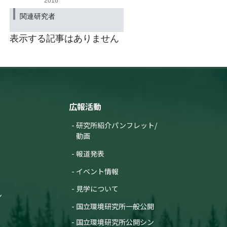
2016
の
年増加量が過去14年間で最
関連研究者
大に
〜いぶき（GOSAT）による
2024年の観測速報〜
表示する記事はありません
（筑波研究学園都市記者会、環境省記
者クラブ、環境記者会同時配付）
2024年3月7日
「ココが知りたい地球温暖
化」を更新しました －第二
弾－
広報活動
2023年12月19日
研究所紹介パンフレット/
「ココが知りたい地球温暖
動画
化」を更新しました －第一
弾－
報道発表
2023年11月30日
イベント情報
殺虫剤と水田の水温上昇が
見学について
トンボ類に与える影響を解
ン
明
温暖化に起因する水温上昇
国立環境研究所一般公開
は殺虫剤による生態リスク
国立環境研究所公開シン
を高める可能性