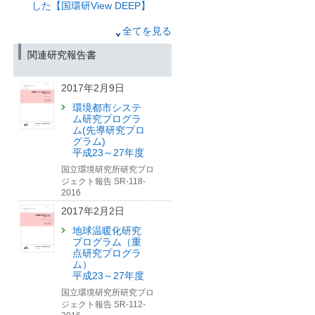
した【国環研View DEEP】
付）
2025年3月17日
2025年2月28日
全てを見る
地球温暖化による高温はア
「永久凍土は日本にも存在
関連研究報告書
オウミガメに悪影響の可能
する？」記事を公開しまし
性
た【国環研View LITE】
—培養細胞を使い、温度上
2017年2月9日
昇によるアオウミガメへの
2022年8月31日
影響を予測—
環境都市システ
地域と共に創る持続可能な
（筑波研究学園都市記者会、環境省記
ム研究プログラ
社会の実現
ム(先導研究プロ
者クラブ、環境記者会、北海道教育記
グラム)
者クラブ、岩手県教育記者会、北海道
特集 地域と共に創る持続可能な社会
平成23～27年度
庁道政記者クラブ、岩手県政記者クラ
2022年4月28日
ブ、都庁記者クラブ、神奈川県政記者
国立環境研究所研究プロ
クラブ、鹿児島県政記者クラブ、沖縄
ジェクト報告 SR-118-
新刊紹介
県政記者クラブ、文部科学記者会、科
2016
学記者会同時配付）
2021年12月28日
2017年2月2日
2025年2月28日
草原との共生を目指して
地球温暖化研究
～モンゴルにおける牧草地
「永久凍土は日本にも存在
プログラム（重
の脆弱性評価～
する？」記事を公開しまし
点研究プログラ
た【国環研View LITE】
ム）
環境儀 No.83
平成23～27年度
2025年2月6日
国立環境研究所研究プロ
ジェクト報告 SR-112-
地球全体の二酸化炭素濃度