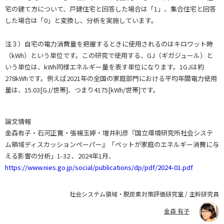
宅の建て方について、戸建住宅と回答した場合は「1」、集合住宅と回答
した場合は「0」と変換し、分析を実施しています。
注３）自宅の電力消費量を把握するときに使用されるのはキロワット時
（kWh）という単位です。この研究で使用する、GJ（ギガジュール）と
いう単位は、kWh同様エネルギー量を表す単位になります。1GJは約
278kWhです。例えば2021年の全国の家庭部門における平均年間電力使用
量は、15.03[GJ/世帯]、つまり4175[kWh/世帯]です。
論文情報
金森有子・石河正寛・張楊玉婷・増井利彦『国立環境研究所社会システ
ム領域ディスカッションペーパー』「ペットが家庭のエネルギー消費に与
える影響の分析」1-32 、2024年1月、
https://www.nies.go.jp/social/publications/dp/pdf/2024-01.pdf
社会システム領域・脱炭素対策評価研究室 / 主幹研究員
金森 有子