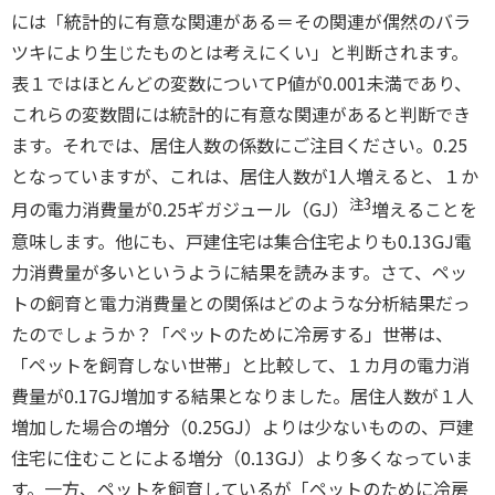
には「統計的に有意な関連がある＝その関連が偶然のバラ
ツキにより生じたものとは考えにくい」と判断されます。
表１ではほとんどの変数についてP値が0.001未満であり、
これらの変数間には統計的に有意な関連があると判断でき
ます。それでは、居住人数の係数にご注目ください。0.25
となっていますが、これは、居住人数が1人増えると、１か
注3
月の電力消費量が0.25ギガジュール（GJ）
増えることを
意味します。他にも、戸建住宅は集合住宅よりも0.13GJ電
力消費量が多いというように結果を読みます。さて、ペッ
トの飼育と電力消費量との関係はどのような分析結果だっ
たのでしょうか？「ペットのために冷房する」世帯は、
「ペットを飼育しない世帯」と比較して、１カ月の電力消
費量が0.17GJ増加する結果となりました。居住人数が１人
増加した場合の増分（0.25GJ）よりは少ないものの、戸建
住宅に住むことによる増分（0.13GJ）より多くなっていま
す。一方、ペットを飼育しているが「ペットのために冷房