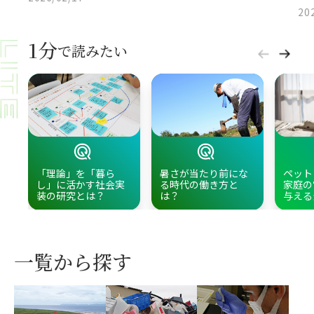
20
1分
で読みたい
「理論」を「暮ら
暑さが当たり前にな
ペット
し」に活かす社会実
る時代の働き方と
家庭の
装の研究とは？
は？
与える
一覧から探す