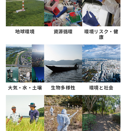
地球環境
資源循環
環境リスク・健
康
大気・水・土壌
生物多様性
環境と社会