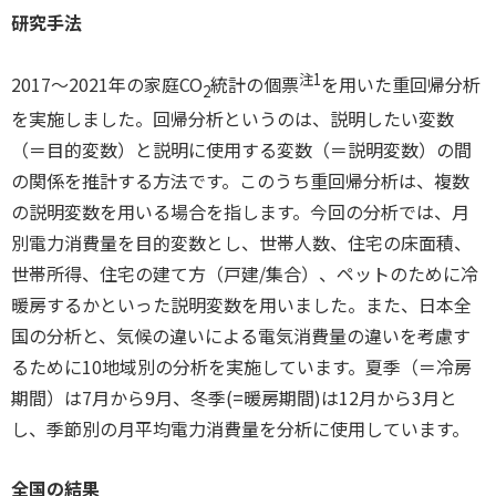
研究手法
注1
2017～2021年の家庭CO
統計の個票
を用いた重回帰分析
2
を実施しました。回帰分析というのは、説明したい変数
（＝目的変数）と説明に使用する変数（＝説明変数）の間
の関係を推計する方法です。このうち重回帰分析は、複数
の説明変数を用いる場合を指します。今回の分析では、月
別電力消費量を目的変数とし、世帯人数、住宅の床面積、
世帯所得、住宅の建て方（戸建/集合）、ペットのために冷
暖房するかといった説明変数を用いました。また、日本全
国の分析と、気候の違いによる電気消費量の違いを考慮す
るために10地域別の分析を実施しています。夏季（＝冷房
期間）は7月から9月、冬季(=暖房期間)は12月から3月と
し、季節別の月平均電力消費量を分析に使用しています。
全国の結果