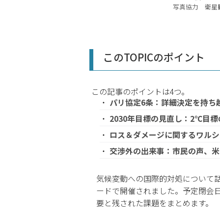
写真協力 衛星観測
このTOPICのポイント
この記事のポイントは4つ。
パリ協定6条：詳細決定を持ち
2030年目標の見直し：2℃目
ロス＆ダメージに関するワルシ
交渉外の出来事：市民の声、米
気候変動への国際的対処について話し
ードで開催されました。予定閉会日
要と残された課題をまとめます。