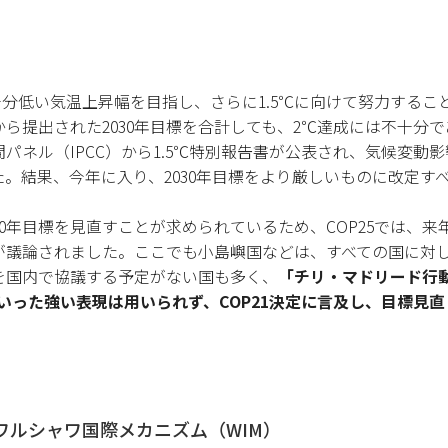
分低い気温上昇幅を目指し、さらに1.5℃に向けて努力すること
国から提出された2030年目標を合計しても、2℃達成には不十分
ネル（IPCC）から1.5℃特別報告書が公表され、気候変動影
。結果、今年に入り、2030年目標をより厳しいものに改定す
2030年目標を見直すことが求められているため、COP25では、
が議論されました。ここでも小島嶼国などは、すべての国に対
標を国内で協議する予定がない国も多く、
「チリ・マドリード行
）といった強い表現は用いられず、COP21決定に言及し、目標
ワルシャワ国際メカニズム（WIM）