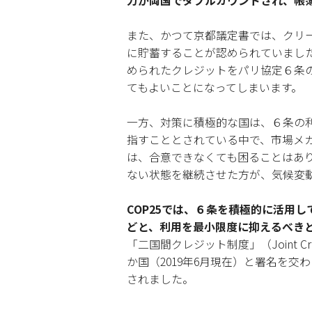
力が両国でダブルカウントされ、帳
また、かつて京都議定書では、クリ
に貯蓄することが認められていまし
められたクレジットをパリ協定６条
てもよいことになってしまいます。
一方、対策に積極的な国は、６条の
指すこととされている中で、市場メ
は、合意できなくても困ることはあ
ない状態を継続させた方が、気候変
COP25では、６条を積極的に活用
どと、利用を最小限度に抑えるべき
「二国間クレジット制度」（Joint Cr
か国（2019年6月現在）と署名を
されました。