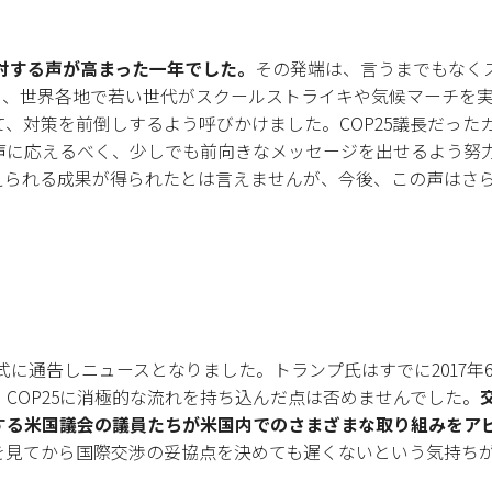
対する声が高まった一年でした。
その発端は、言うまでもなく
、世界各地で若い世代がスクールストライキや気候マーチを実施
、対策を前倒しするよう呼びかけました。COP25議長だった
声に応えるべく、少しでも前向きなメッセージを出せるよう努
えられる成果が得られたとは言えませんが、今後、この声はさ
正式に通告しニュースとなりました。トランプ氏はすでに2017
COP25に消極的な流れを持ち込んだ点は否めませんでした。
する米国議会の議員たちが米国内でのさまざまな取り組みをア
を見てから国際交渉の妥協点を決めても遅くないという気持ち