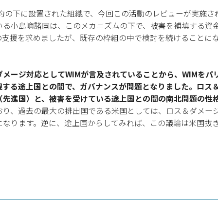
組条約の下に設置された組織で、今回この活動のレビューが実施
いる小島嶼諸国は、このメカニズムの下で、被害を補填する資
の支援を求めましたが、既存の枠組の中で検討を続けることにな
。
ダメージ対応としてWIMが言及されていることから、WIMを
視する途上国との間で、ガバナンスが問題となりました。ロス
（先進国）と、被害を受けている途上国との間の南北問題の性
おり、過去の最大の排出国である米国としては、ロス＆ダメージ
になります。逆に、途上国からしてみれば、この議論は米国抜