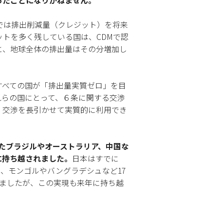
ったことになりかねません。
では排出削減量（クレジット）を将来
トを多く残している国は、CDMで認
と、地球全体の排出量はその分増加し
すべての国が「排出量実質ゼロ」を目
れらの国にとって、６条に関する交渉
、交渉を長引かせて実質的に利用でき
みたブラジルやオーストラリア、中国な
に持ち越されました。
日本はすでに
年に開始し、モンゴルやバングラデシュなど17
いましたが、この実現も来年に持ち越