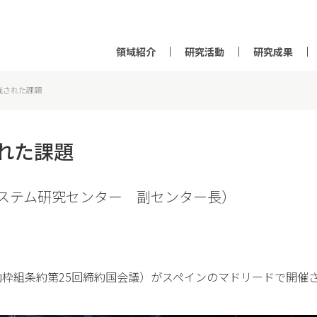
領域紹介
研究活動
研究成果
と残された課題
された課題
ステム研究センター 副センター長）
（気候変動枠組条約第25回締約国会議）がスペインのマドリードで