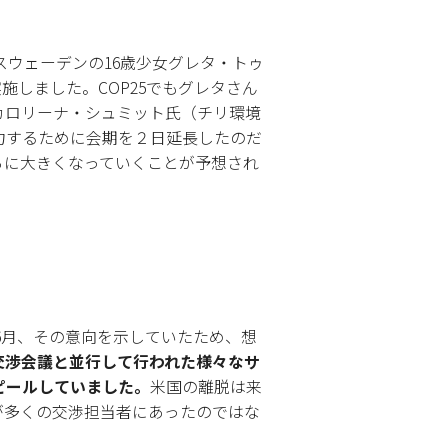
スウェーデンの16歳少女グレタ・トゥ
しました。COP25でもグレタさん
カロリーナ・シュミット氏（チリ環境
力するために会期を２日延長したのだ
らに大きくなっていくことが予想され
年6月、その意向を示していたため、想
交渉会議と並行して行われた様々なサ
ピールしていました。
米国の離脱は来
が多くの交渉担当者にあったのではな