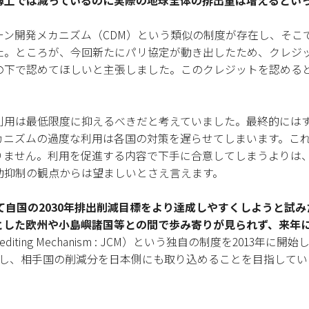
簿上では減っているのに実際の地球全体の排出量は増えるとい
ーン開発メカニズム（CDM）という類似の制度が存在し、そこ
た。ところが、今回新たにパリ協定が動き出したため、クレジッ
の下で認めてほしいと主張しました。このクレジットを認める
利用は最低限度に抑えるべきだと考えていました。最終的には
カニズムの過度な利用は各国の対策を遅らせてしまいます。こ
りません。利用を促進する内容で下手に合意してしまうよりは
動抑制の観点からは望ましいとさえ言えます。
して自国の2030年排出削減目標をより達成しやすくしようと試
とした欧州や小島嶼諸国等との間で歩み寄りが見られず、来年
editing Mechanism : JCM）という独自の制度を2013
交わし、相手国の削減分を日本側にも取り込めることを目指して