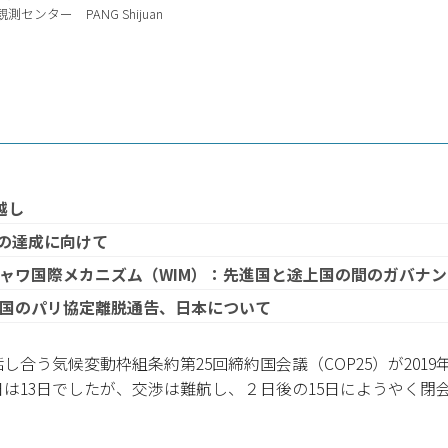
センター PANG Shijuan
越し
標の達成に向けて
ャワ国際メカニズム（WIM）：先進国と途上国の間のガバナ
国のパリ協定離脱通告、日本について
合う気候変動枠組条約第25回締約国会議（COP25）が2019
は13日でしたが、交渉は難航し、２日後の15日にようやく閉会