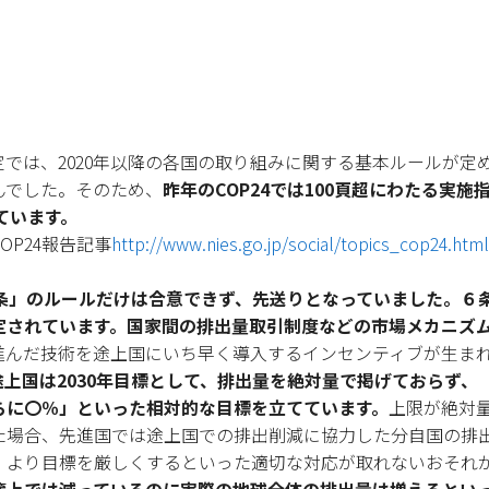
パリ協定では、2020年以降の各国の取り組みに関する基本ルール
んでした。そのため、
昨年のCOP24では100頁超にわたる実
ています。
P24報告記事
http://www.nies.go.jp/social/topics_cop24.html
６条」のルールだけは合意できず、先送りとなっていました。６
定されています。国家間の排出量取引制度などの市場メカニズ
進んだ技術を途上国にいち早く導入するインセンティブが生ま
上国は2030年目標として、排出量を絶対量で掲げておらず、
らに〇％」といった相対的な目標を立てています。
上限が絶対
た場合、先進国では途上国での排出削減に協力した分自国の排
、より目標を厳しくするといった適切な対応が取れないおそれ