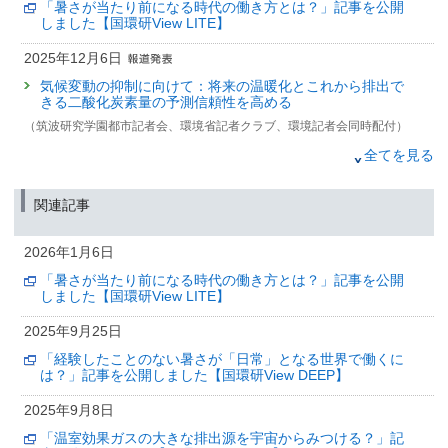
「暑さが当たり前になる時代の働き方とは？」記事を公開
しました【国環研View LITE】
2025年12月6日
気候変動の抑制に向けて：将来の温暖化とこれから排出で
きる二酸化炭素量の予測信頼性を高める
（筑波研究学園都市記者会、環境省記者クラブ、環境記者会同時配付）
2025年11月17日
全てを見る
長期的な暑熱適応の効果を見込んでも
気候変動と超高齢社会により21世紀半ばに向けて熱中症死
関連記事
亡者数が増加する
（筑波研究学園都市記者会、環境省記者クラブ、環境記者会同時配付）
2026年1月6日
2025年11月6日
「暑さが当たり前になる時代の働き方とは？」記事を公開
気候変動リスク産官学連携ネットワーク公開シンポジウム
しました【国環研View LITE】
～サステナビリティ情報開示の動向と企業価値向上に向け
て～ 開催のお知らせ
2025年9月25日
（筑波研究学園都市記者会配布（環境省、文部科学省、国土交通省、金融庁
「経験したことのない暑さが「日常」となる世界で働くに
同旨発表））
は？」記事を公開しました【国環研View DEEP】
2025年9月25日
2025年9月8日
「経験したことのない暑さが「日常」となる世界で働くに
「温室効果ガスの大きな排出源を宇宙からみつける？」記
は？」記事を公開しました【国環研View DEEP】