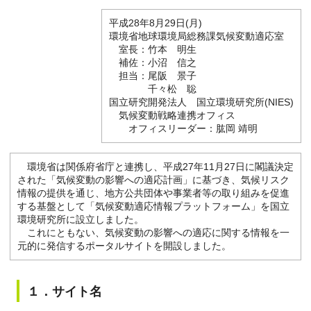
平成28年8月29日(月)
環境省地球環境局総務課気候変動適応室
室長：竹本 明生
補佐：小沼 信之
担当：尾阪 景子
千々松 聡
国立研究開発法人 国立環境研究所(NIES)
気候変動戦略連携オフィス
オフィスリーダー：肱岡 靖明
環境省は関係府省庁と連携し、平成27年11月27日に閣議決定
された「気候変動の影響への適応計画」に基づき、気候リスク
情報の提供を通じ、地方公共団体や事業者等の取り組みを促進
する基盤として「気候変動適応情報プラットフォーム」を国立
環境研究所に設立しました。
これにともない、気候変動の影響への適応に関する情報を一
元的に発信するポータルサイトを開設しました。
１．サイト名