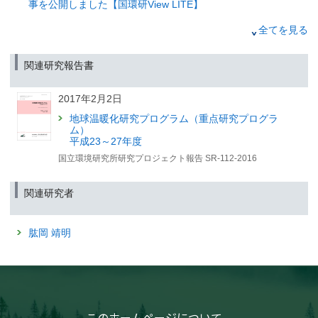
事を公開しました【国環研View LITE】
2025年9月12日
2025年7月24日
全てを見る
高齢化と気候変動が救急医療体制に及ぼす将来的影響を
「2つのセンサを託してロケット打上げ GOSAT-GW、つ
日本で初めて統合的に予測・評価
いに宇宙へ」記事を公開しました【国環研View DEEP】
〜長崎大学・東京大学・国立環境研究所の共同研究に
関連研究報告書
より、日本全国を対象に2099年までの救急搬送需要を推
計〜
2025年7月9日
2017年2月2日
（筑波研究学園都市記者会、環境省記者クラブ、環境記者会、文部科学記者
「「今年、ヒバリはいつ鳴いた？」—“季節のズレ”を追う全
会、厚生労働記者会）
国の観察者たちとは？」記事を公開しました【国環研View
地球温暖化研究プログラム（重点研究プログラ
LITE】
ム）
2025年9月8日
平成23～27年度
2025年5月7日
温暖化による春の早まりは
国立環境研究所研究プロジェクト報告 SR-112-2016
高山帯の紅葉の色づきを弱くする
「生物季節モニタリング：気候変動と生物のリズムを見つ
—定点カメラ画像データに基づく将来予測—
めて」記事を公開しました【国環研View DEEP】
（筑波研究学園都市記者会、環境省記者クラブ、環境記者会同時配付）
関連研究者
2025年2月28日
2025年9月8日
「永久凍土は日本にも存在する？」記事を公開しました
「温室効果ガスの大きな排出源を宇宙からみつける？」記
肱岡 靖明
【国環研View LITE】
事を公開しました【国環研View LITE】
2025年8月26日
森林と大気のガス交換を「渦」で捉える
—半世紀前に考案された理論を実用化—
このホームページについて
（筑波研究学園都市記者会、環境省記者クラブ、環境記者会、京都大学記者