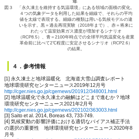
図３ 「永久凍土を維持する気温環境」にある領域の面積の変化。
４つの気象データを利用した結果を細線で、それらの平均
値を太線で表現する。細線の種類は用いる気候モデルの違
いを示す。黒＝過去再現実験（2018年まで）、赤＝将来に
わたって温室効果ガス濃度が増加するシナリオ
（RCP8.5）、青＝2100年時点での全球平均気温変化を産業
革命前に比べて2℃程度に安定させるシナリオ（RCP2.6）
の結果。
４．参考情報
[1] 永久凍土と地球温暖化 北海道大雪山調査レポート
地球環境研究センターニュース2019年12月号
http://cger.nies.go.jp/cgernews/201912/348001.html
[2] 地球温暖化で永久凍土の融解はどこまで進むか？地球
環境研究センターニュース2021年2月号
http://cger.nies.go.jp/cgernews/202102/363003.html
[3] Saito et al. 2014, Boreas 43, 733-749.
[4] 気候変動の影響評価における適切なバイアス補正手法
の選択の重要性 地球環境研究センターニュース2020年8
月号