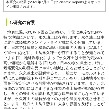
本研究の成果は2021年7月30日にScientific Reportsよりオンラ
イン出版されます。
1.研究の背景
地表気温が0℃を下回る日の多い、非常に寒冷な気候を
持つ地域において、永久凍土は存在します。永久凍土は主
に北半球陸域のツンドラ・タイガ域に広く分布していま
す。日本では緯度と標高の高い北海道の大雪山（写真１）
や富士山などに、山岳永久凍土が存在することが知られて
います [1]。地球温暖化によって永久凍土は比較的気温の
高い領域から融解する [2] ため、日本の永久凍土は、特に
気候変化の影響を受けやすい地域にあると考えることがで
きます。永久凍土が融解すると、一般にサーモカルストと
呼ばれる融解沈下を引き起こすことがあり、山岳地帯で斜
面を不安定化させる可能性が指摘されています。また、北
海道の大雪山にはさまざまな種類の高山植物や動物が存在
し、多くの登山客が訪れる貴重な観光資源にもなっていま
すが、永久凍土の融解が地下の水分や温度を変化させるこ
とにより、現在の山岳生態系に大きな影響を及ぼすことが
懸念されています。