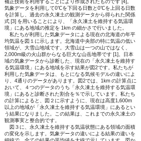
補正技術を利用することにより作成されたものです [4]。
気象データを利用して0℃を下回る日数と0℃を上回る日数
を計算し、過去の永久凍土の観測データから得られた関係
式 [3] を用いることにより、「永久凍土を維持する気温環
境」にある地域の推定を 1km の細かさで行いました。
私たちが利用した気象データによる現在の北海道の年平
均気温を図１に示します。北海道中央部の特に気温の低い
領域が、大雪山地域です。大雪山は一つの山ではなく、
2,000m級の火山群からなる巨大な山岳地帯です [1]。日本
域の気象データから診断した、現在の「永久凍土を維持す
る気温環境」にある地域を示す結果が図2です。私たちが
利用した気象データは、もとになる気候モデルの違いによ
り、4通りのデータがあります。図2では、1km の計算点に
おいて、４つのデータのうち「永久凍土を維持する気温環
境」にあると診断された割合を％で示しています。私たち
の計算によると、図２に示すように、現在は高度1,600m
以上の地域が「永久凍土を維持する気温環境」にあるとい
う結果になりました。この結果は、これまでの永久凍土の
観測事実と整合的です。
図３に、永久凍土を維持する気温状態にある領域の面積
の変化を示します。気象データの違いによる結果の違いを
細線で、全ての結果の平均値を太線で示しています。図か