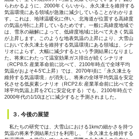
らわかるように、2000年くらいから、永久凍土を維持する
気温環境にある領域が急激に減少していることがわかりま
す。これは、地球温暖化に伴い、北海道が位置する高緯度
の気温が特に上昇しているためです。一般に高緯度地域で
は、雪氷の融解によって、低緯度地域に比べて大きく気温
が上昇します。このような地表気温の上昇により、大雪山
において永久凍土を維持する気温環境にある領域は、シナ
リオによらず、大幅に減少するという予測結果になりまし
た。将来にわたって温室効果ガス排出が続くシナリオ
（RCP8.5: 産業革命前に比べて、2100年時点で全球平均
気温がおよそ4-5℃上昇）では、2070年頃に「永久凍土を
維持する気温環境」が消失し、将来の全球平均気温を安定
化させる低炭素シナリオ（RCP2.6: 産業革命前に比べて全
球平均気温上昇を2℃に安定化する）でも、2100年時点で
2000年代の1/10ほどに減少すると予測されました。
３. 今後の展望
私たちの研究では、大雪山における1kmの細かさを持つ
気温の将来予測結果だけを利用し、「永久凍土を維持する