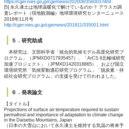
https://cger.nies.go.jp/cgernews/202008/356003.html
[5] 永久凍土は地球温暖化で解けているのか？ アラスカ調
査レポート（現地観測編）地球環境研究センターニュース
2018年11月号
http://cger.nies.go.jp/cgernews/201811/335001.html
５．研究助成
本研究は、文部科学省「統合的気候モデル高度化研究プ
ログラム」（JPMXD0717935457）、「ArCS II北極域研究
加速プロジェクト」（JPMXD1420318865）、および国立
環境研究所「気候変動適応研究プログラム」「脱炭素・持
続社会研究プログラム」の支援を受けて行われました。
６．発表論文
【タイトル】
Projections of surface air temperature required to sustain
permafrost and importance of adaptation to climate change
in the Daisetsu Mountains, Japan
（日本の大雪山において永久凍土を維持する気温の将来予