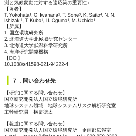
測と気候変動に対する適応策の重要性）
【著者】
T. Yokohata
1
, G. Iwahana
2
, T. Sone
3
, K. Saito
4
, N. N.
Ishizaki
1
, T. Kubo
1
, H. Oguma
1
, M. Uchida
1
【所属】
1. 国立環境研究所
2. 北海道大学北極域研究センター
3. 北海道大学低温科学研究所
4. 海洋研究開発機構
【DOI】
10.1038/s41598-021-94222-4
７．問い合わせ先
【研究に関する問い合わせ】
国立研究開発法人国立環境研究所
地球システム領域 地球システムリスク解析研究室
主幹研究員 横畠徳太
【報道に関する問い合わせ】
国立研究開発法人国立環境研究所 企画部広報室