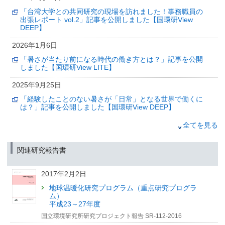
長期的な暑熱適応の効果を見込んでも
「台湾大学との共同研究の現場を訪れました！事務職員の
気候変動と超高齢社会により21世紀半ばに向けて熱中症死
出張レポート vol.2」記事を公開しました【国環研View
亡者数が増加する
DEEP】
（筑波研究学園都市記者会、環境省記者クラブ、環境記者会同時配付）
2026年1月6日
2025年11月6日
「暑さが当たり前になる時代の働き方とは？」記事を公開
気候変動リスク産官学連携ネットワーク公開シンポジウム
しました【国環研View LITE】
～サステナビリティ情報開示の動向と企業価値向上に向け
て～ 開催のお知らせ
2025年9月25日
（筑波研究学園都市記者会配布（環境省、文部科学省、国土交通省、金融庁
「経験したことのない暑さが「日常」となる世界で働くに
同旨発表））
は？」記事を公開しました【国環研View DEEP】
2025年9月25日
2025年9月8日
全てを見る
「経験したことのない暑さが「日常」となる世界で働くに
「温室効果ガスの大きな排出源を宇宙からみつける？」記
は？」記事を公開しました【国環研View DEEP】
事を公開しました【国環研View LITE】
関連研究報告書
2025年9月12日
2025年7月24日
高齢化と気候変動が救急医療体制に及ぼす将来的影響を
2017年2月2日
「2つのセンサを託してロケット打上げ GOSAT-GW、つ
日本で初めて統合的に予測・評価
いに宇宙へ」記事を公開しました【国環研View DEEP】
〜長崎大学・東京大学・国立環境研究所の共同研究に
地球温暖化研究プログラム（重点研究プログラ
より、日本全国を対象に2099年までの救急搬送需要を推
ム）
計〜
2025年7月9日
平成23～27年度
（筑波研究学園都市記者会、環境省記者クラブ、環境記者会、文部科学記者
国立環境研究所研究プロジェクト報告 SR-112-2016
「「今年、ヒバリはいつ鳴いた？」—“季節のズレ”を追う全
会、厚生労働記者会）