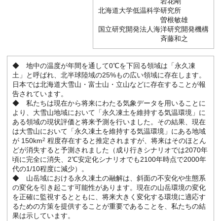
岩花剛
北海道大学低温科学研究所
曽根敏雄
国立研究開発法人海洋研究開発機構
斉藤和之
◆ 地中の温度が年間を通して0℃を下回る領域は「永久凍
土」と呼ばれ、北半球陸域の25%もの広い領域に存在します。
日本では北海道大雪山・富士山・立山などに存在することが報
告されています。
◆ 私たちは現在から将来にわたる気象データを用いることに
より、大雪山地域において「永久凍土を維持する気温環境」に
ある領域の現状評価と将来予測を行いました。その結果、現在
は大雪山において「永久凍土を維持する気温環境」にある地域
が 150km
2
程度存在すると推定されますが、将来はそのほとん
どが消失すると予測されました（成り行きシナリオでは2070年
頃に完全に消失、2℃安定化シナリオでも2100年時点で2000年
代の1/10程度に減少）。
◆ 山岳域における永久凍土の融解は、斜面の不安化や生態系
の変化を引き起こす可能性があります。現在の山岳環境の変化
を正確に監視するとともに、将来大きく変化する環境に適応す
るための方策を提供することが重要であることを、私たちの結
果は示しています。