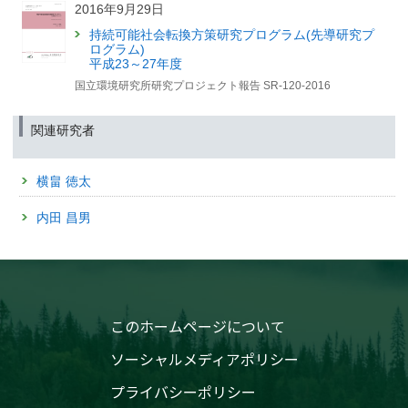
国の観察者たちとは？」記事を公開しました【国環研View
2016年9月29日
LITE】
2025年9月8日
持続可能社会転換方策研究プログラム(先導研究プ
2025年5月7日
温暖化による春の早まりは
ログラム)
高山帯の紅葉の色づきを弱くする
平成23～27年度
「生物季節モニタリング：気候変動と生物のリズムを見つ
—定点カメラ画像データに基づく将来予測—
国立環境研究所研究プロジェクト報告 SR-120-2016
めて」記事を公開しました【国環研View DEEP】
（筑波研究学園都市記者会、環境省記者クラブ、環境記者会同時配付）
2025年9月8日
関連研究者
「温室効果ガスの大きな排出源を宇宙からみつける？」記
事を公開しました【国環研View LITE】
横畠 徳太
2025年8月26日
内田 昌男
森林と大気のガス交換を「渦」で捉える
—半世紀前に考案された理論を実用化—
（筑波研究学園都市記者会、環境省記者クラブ、環境記者会、京都大学記者
クラブ、⽂部科学記者会、科学記者会同時配布）
2025年8月20日
このホームページについて
地球温暖化が進むとアマゾン熱帯雨林の枯死が21世紀中に
始まることを最先端モデルが高排出シナリオで予測
ソーシャルメディアポリシー
（筑波研究学園都市記者会、環境省記者クラブ、環境記者会、文部科学記者
会、科学記者会、大学記者会（東京大学）同時配付）
プライバシーポリシー
2025年7月31日