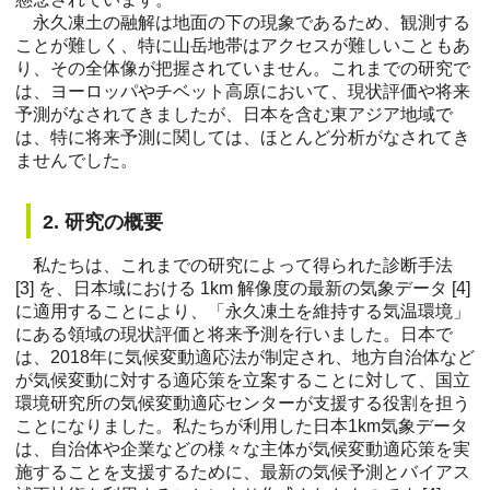
永久凍土の融解は地面の下の現象であるため、観測する
ことが難しく、特に山岳地帯はアクセスが難しいこともあ
り、その全体像が把握されていません。これまでの研究で
は、ヨーロッパやチベット高原において、現状評価や将来
予測がなされてきましたが、日本を含む東アジア地域で
は、特に将来予測に関しては、ほとんど分析がなされてき
ませんでした。
2. 研究の概要
私たちは、これまでの研究によって得られた診断手法
[3] を、日本域における 1km 解像度の最新の気象データ [4]
に適用することにより、「永久凍土を維持する気温環境」
にある領域の現状評価と将来予測を行いました。日本で
は、2018年に気候変動適応法が制定され、地方自治体など
が気候変動に対する適応策を立案することに対して、国立
環境研究所の気候変動適応センターが支援する役割を担う
ことになりました。私たちが利用した日本1km気象データ
は、自治体や企業などの様々な主体が気候変動適応策を実
施することを支援するために、最新の気候予測とバイアス