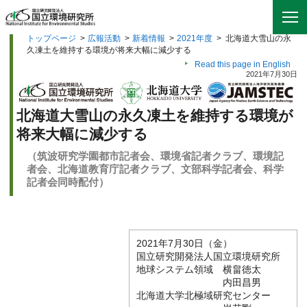
トップページ
>
広報活動
>
新着情報
>
2021年度
>
北海道大雪山の永
久凍土を維持する環境が将来大幅に減少する
Read this page in English
2021年7月30日
北海道大雪山の永久凍土を維持する環境が
将来大幅に減少する
（筑波研究学園都市記者会、環境省記者クラブ、環境記
者会、北海道教育庁記者クラブ、文部科学記者会、科学
記者会同時配付）
2021年7月30日（金）
国立研究開発法人国立環境研究所
地球システム領域 横畠徳太
内田昌男
北海道大学北極域研究センター