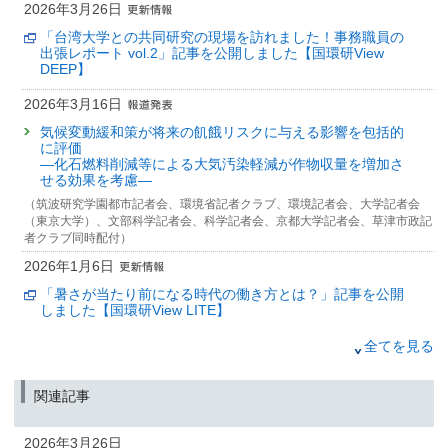
2026年3月26日
「台湾大学との共同研究の現場を訪れました！事務職員の
出張レポート vol.2」記事を公開しました【国環研View
DEEP】
2026年3月16日
気候変動緩和策が将来の飢餓リスクに与える影響を包括的
に評価
—化石燃料削減等による大気汚染軽減が作物収量を増加さ
せる効果を考慮—
（筑波研究学園都市記者会、環境省記者クラブ、環境記者会、大学記者会
（東京大学）、文部科学記者会、科学記者会、京都大学記者会、草津市政記
者クラブ同時配付）
2026年1月6日
「暑さが当たり前になる時代の働き方とは？」記事を公開
しました【国環研View LITE】
2025年12月6日
全てを見る
気候変動の抑制に向けて：将来の温暖化とこれから排出で
きる二酸化炭素量の予測信頼性を高める
関連記事
（筑波研究学園都市記者会、環境省記者クラブ、環境記者会同時配付）
2025年11月17日
2026年3月26日