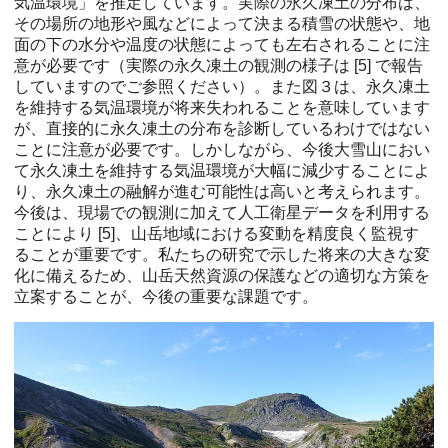
気温環境」を推定しています。実際の永久凍土の分布は、
その場所の地形や風などによって決まる積雪の状態や、地
面の下の水分や温度の状態によっても左右されることに注
意が必要です（実際の永久凍土の観測の様子は [5] で報告
していますのでご参照ください）。また図３は、永久凍土
を維持する気温環境が将来失われることを意味しています
が、直接的に永久凍土の分布を診断しているわけではない
ことに注意が必要です。しかしながら、今後大雪山におい
て永久凍土を維持する気温環境が大幅に減少することによ
り、永久凍土の融解が進む可能性は高いと考えられます。
今後は、現場での観測に加えて人工衛星データを利用する
ことにより [5]、山岳地域における変動を精度良く監視す
ることが重要です。私たちの研究で示した将来の大きな変
化に備えるため、山岳天然資源の保護などの適切な方策を
立案することが、今後の重要な課題です。